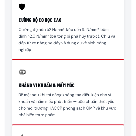
🛡️
CƯỜNG ĐỘ CƠ HỌC CAO
Cường độ nén 52 N/mm², kéo uốn 15 N/mm², bám
dính >2.0 N/mm² (bê tông bị phá hủy trước). Chịu va
đập từ xe nâng, xe đẩy và dụng cụ vệ sinh công
nghiệp.
🦠
KHÁNG VI KHUẨN & NẤM MỐC
Bề mặt sau khi thi công không tạo điều kiện cho vi
khuẩn và nấm mốc phát triển — tiêu chuẩn thiết yếu
cho môi trường HACCP, phòng sạch GMP và khu vực
chế biến thực phẩm.