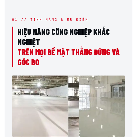
01 // TÍNH NĂNG & ƯU ĐIỂM
HIỆU NĂNG CÔNG NGHIỆP KHẮC
NGHIỆT
TRÊN MỌI BỀ MẶT THẲNG ĐỨNG VÀ
GÓC BO