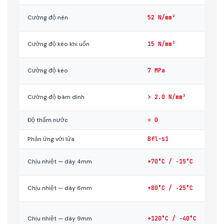
Cường độ nén
52 N/mm²
Cường độ kéo khi uốn
15 N/mm²
Cường độ kéo
7 MPa
Cường độ bám dính
> 2.0 N/mm²
Độ thấm nước
= 0
Phản ứng với lửa
Bfl-s1
Chịu nhiệt — dày 4mm
+70°C / −15°C
Chịu nhiệt — dày 6mm
+80°C / −25°C
Chịu nhiệt — dày 9mm
+120°C / −40°C