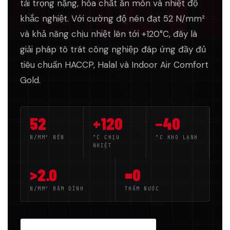
tải trọng nặng, hóa chất ăn mòn và nhiệt độ
khắc nghiệt. Với cường độ nén đạt 52 N/mm²
và khả năng chịu nhiệt lên tới +120°C, đây là
giải pháp tô trát công nghiệp đáp ứng đầy đủ
tiêu chuẩn HACCP, Halal và Indoor Air Comfort
Gold.
52
+120
−40
N/MM² NÉN
°C CHỊU
°C KHO LẠNH
NHIỆT
>2.0
=0
N/MM² BÁM DÍNH
THẤM NƯỚC