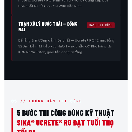
mương. Ucrete® RG 9mm (chịu −40°C). Cung cấp bởi
Hoá chất PT từ kho KCN VSIP Bắc Ninh.
TRẠM XỬ LÝ NƯỚC THẢI — ĐỒNG
ĐANG THI CÔNG
NAI
Bể lắng & mương dẫn hóa chất — Ucrete® RG 12mm, tổng
320m² bề mặt tiếp xúc NaOH + axit hữu cơ. Kho hàng tại
KCN Nhơn Trạch, giao tận công trường.
05 // HƯỚNG DẪN THI CÔNG
5 BƯỚC THI CÔNG ĐÚNG KỸ THUẬT
SIKA® UCRETE® RG ĐẠT TUỔI THỌ