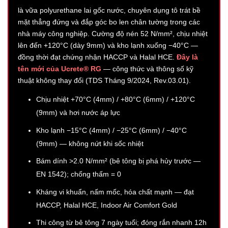
là vữa polyurethane lai gốc nước, chuyên dụng tô trát bề
mặt thẳng đứng và đắp góc bo len chân tường trong các
nhà máy công nghiệp. Cường độ nén 52 N/mm², chịu nhiệt
lên đến +120°C (dày 9mm) và kho lạnh xuống −40°C —
đồng thời đạt chứng nhận HACCP và Halal HCE.
Đây là
tên mới của Ucrete® RG
— công thức và thông số kỹ
thuật không thay đổi (TDS Tháng 9/2024, Rev.03.01).
Chịu nhiệt +70°C (4mm) / +80°C (6mm) / +120°C
(9mm) và hơi nước áp lực
Kho lạnh −15°C (4mm) / −25°C (6mm) / −40°C
(9mm) — không nứt khi sốc nhiệt
Bám dính >2.0 N/mm² (bê tông bị phá hủy trước —
EN 1542); chống thấm = 0
Kháng vi khuẩn, nấm mốc, hóa chất mạnh — đạt
HACCP, Halal HCE, Indoor Air Comfort Gold
Thi công từ bê tông 7 ngày tuổi; đóng rắn nhanh 12h