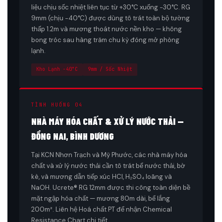
liệu chịu sốc nhiệt liên tục từ +30°C xuống −30°C. RG
9mm (chịu −40°C) được dùng tô trát toàn bộ tường
thấp 1.2m và mương thoát nước nền kho — không
bong tróc sau hàng trăm chu kỳ đóng mở phòng
lạnh.
Kho Lạnh −40°C
9mm / Sốc Nhiệt
TÌNH HUỐNG 04
NHÀ MÁY HÓA CHẤT & XỬ LÝ NƯỚC THẢI —
ĐỒNG NAI, BÌNH DƯƠNG
Tại KCN Nhơn Trạch và Mỹ Phước, các nhà máy hóa
chất và xử lý nước thải cần tô trát bể nước thải, bờ
kè, và mương dẫn tiếp xúc HCl, H₂SO₄ loãng và
NaOH. Ucrete® RG 12mm được thi công toàn diện bề
mặt ngập hóa chất — mương 80m dài, bể lắng
200m². Liên hệ Hoá chất PT để nhận Chemical
Resistance Chart chi tiết.