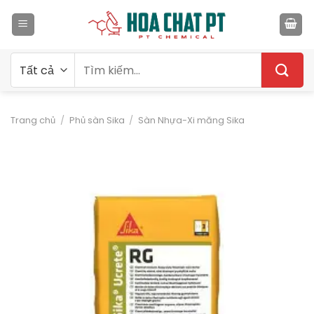
Bỏ
qua
nội
dung
Tìm
kiếm:
Trang chủ
/
Phủ sàn Sika
/
Sàn Nhựa-Xi măng Sika