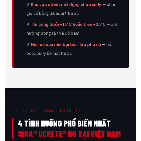
✗
Khu vực có vết nứt động chưa xử lý
— phải
gia cố bằng Sikadur® trước
✗
Thi công dưới +15°C hoặc trên +25°C
— ảnh
hưởng đóng rắn và độ bám
✗
Nền có dầu mỡ, bụi bẩn, lớp phủ cũ
— bắt
buộc xử lý bề mặt trước
02 // ỨNG DỤNG THỰC TẾ
4 TÌNH HUỐNG PHỔ BIẾN NHẤT
SIKA® UCRETE® RG TẠI VIỆT NAM