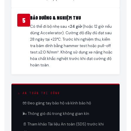
BẢO DƯỠNG & NGHIỆM THU
5
Có thể đi bộ nhẹ sau
<24 giờ
(hoặc 12 giờ nếu
dùng Accelerator). Cường độ đầy đủ đạt sau
28 ngày tại +23°C. Trước khi nghiệm thu, kiểm
tra bám dính bằng hammer test hoặc pull-off
test ≥2.0 N/mm². Không sử dụng xe nặng hoặc
hóa chất khắc nghiệt trước khi đạt cường độ
hoàn toàn.
⚠️ AN TOÀN THI CÔNG
🧤 Đeo găng tay bảo hộ và kính bảo hộ
🌬️ Thông gió đủ trong không gian kín
📄 Tham khảo Tài liệu An toàn (SDS) trước khi