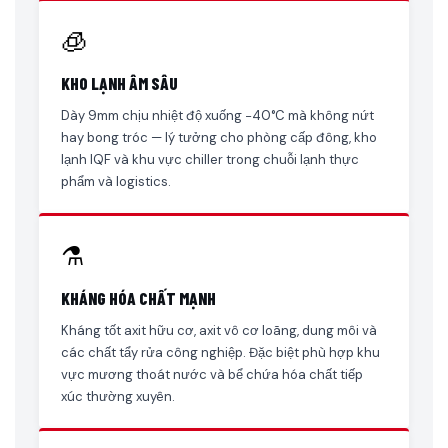
🧊
KHO LẠNH ÂM SÂU
Dày 9mm chịu nhiệt độ xuống −40°C mà không nứt
hay bong tróc — lý tưởng cho phòng cấp đông, kho
lạnh IQF và khu vực chiller trong chuỗi lạnh thực
phẩm và logistics.
⚗️
KHÁNG HÓA CHẤT MẠNH
Kháng tốt axit hữu cơ, axit vô cơ loãng, dung môi và
các chất tẩy rửa công nghiệp. Đặc biệt phù hợp khu
vực mương thoát nước và bể chứa hóa chất tiếp
xúc thường xuyên.