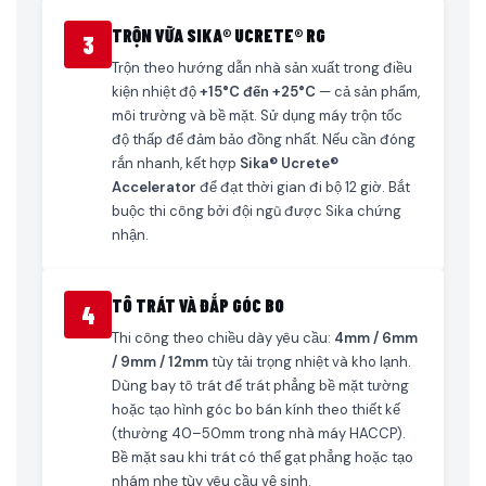
TRỘN VỮA SIKA® UCRETE® RG
3
Trộn theo hướng dẫn nhà sản xuất trong điều
kiện nhiệt độ
+15°C đến +25°C
— cả sản phẩm,
môi trường và bề mặt. Sử dụng máy trộn tốc
độ thấp để đảm bảo đồng nhất. Nếu cần đóng
rắn nhanh, kết hợp
Sika® Ucrete®
Accelerator
để đạt thời gian đi bộ 12 giờ. Bắt
buộc thi công bởi đội ngũ được Sika chứng
nhận.
TÔ TRÁT VÀ ĐẮP GÓC BO
4
Thi công theo chiều dày yêu cầu:
4mm / 6mm
/ 9mm / 12mm
tùy tải trọng nhiệt và kho lạnh.
Dùng bay tô trát để trát phẳng bề mặt tường
hoặc tạo hình góc bo bán kính theo thiết kế
(thường 40–50mm trong nhà máy HACCP).
Bề mặt sau khi trát có thể gạt phẳng hoặc tạo
nhám nhẹ tùy yêu cầu vệ sinh.