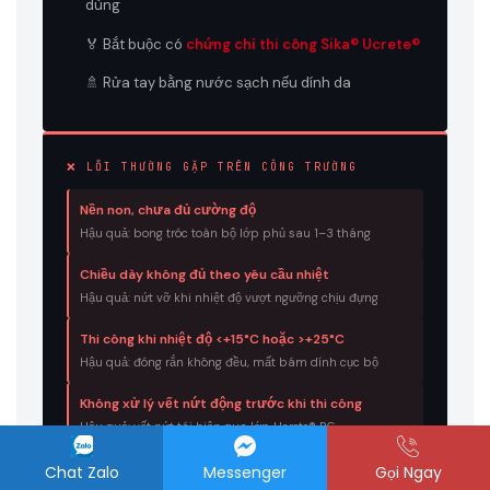
dùng
🏅 Bắt buộc có
chứng chỉ thi công Sika® Ucrete®
🚿 Rửa tay bằng nước sạch nếu dính da
❌ LỖI THƯỜNG GẶP TRÊN CÔNG TRƯỜNG
Nền non, chưa đủ cường độ
Hậu quả: bong tróc toàn bộ lớp phủ sau 1–3 tháng
Chiều dày không đủ theo yêu cầu nhiệt
Hậu quả: nứt vỡ khi nhiệt độ vượt ngưỡng chịu đựng
Thi công khi nhiệt độ <+15°C hoặc >+25°C
Hậu quả: đóng rắn không đều, mất bám dính cục bộ
Không xử lý vết nứt động trước khi thi công
Hậu quả: vết nứt tái hiện qua lớp Ucrete® RG
Chat Zalo
Messenger
Gọi Ngay