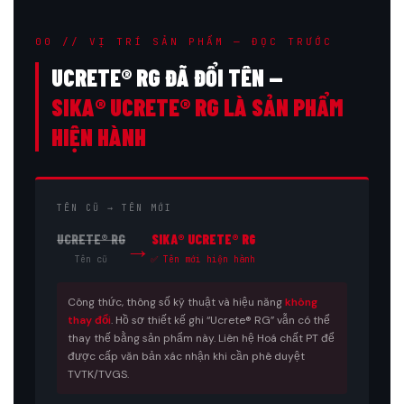
00 // VỊ TRÍ SẢN PHẨM — ĐỌC TRƯỚC
UCRETE® RG ĐÃ ĐỔI TÊN —
SIKA® UCRETE® RG LÀ SẢN PHẨM
HIỆN HÀNH
TÊN CŨ → TÊN MỚI
UCRETE® RG
SIKA® UCRETE® RG
→
Tên cũ
✅ Tên mới hiện hành
Công thức, thông số kỹ thuật và hiệu năng
không
thay đổi
. Hồ sơ thiết kế ghi “Ucrete® RG” vẫn có thể
thay thế bằng sản phẩm này. Liên hệ Hoá chất PT để
được cấp văn bản xác nhận khi cần phê duyệt
TVTK/TVGS.