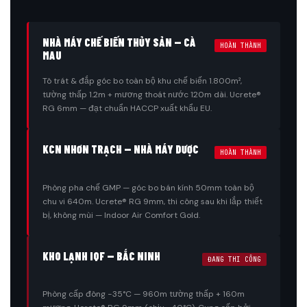
NHÀ MÁY CHẾ BIẾN THỦY SẢN — CÀ
HOÀN THÀNH
MAU
Tô trát & đắp góc bo toàn bộ khu chế biến 1.800m²,
tường thấp 1.2m + mương thoát nước 120m dài. Ucrete®
RG 6mm — đạt chuẩn HACCP xuất khẩu EU.
KCN NHƠN TRẠCH — NHÀ MÁY DƯỢC
HOÀN THÀNH
Phòng pha chế GMP — góc bo bán kính 50mm toàn bộ
chu vi 640m. Ucrete® RG 9mm, thi công sau khi lắp thiết
bị, không mùi — Indoor Air Comfort Gold.
KHO LẠNH IQF — BẮC NINH
ĐANG THI CÔNG
Phòng cấp đông −35°C — 960m tường thấp + 160m