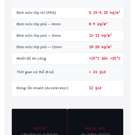
Định mức lớp lót (PRG)
0.15–0.20 kg/m²
Định mức lớp phủ — 6mm
8–9 kg/m²
Định mức lớp phủ — 9mm
12–13 kg/m²
Định mức lớp phủ — 12mm
18–20 kg/m²
Nhiệt độ thi công
+15°C đến +25°C
Thời gian có thể đi bộ
< 24 giờ
Đóng rắn nhanh (Accelerator)
12 giờ
✅
✅
HACCP
HALAL HCE
I-PE-769-SA-2-RG06b
No. 21453-2/1/1/Y1