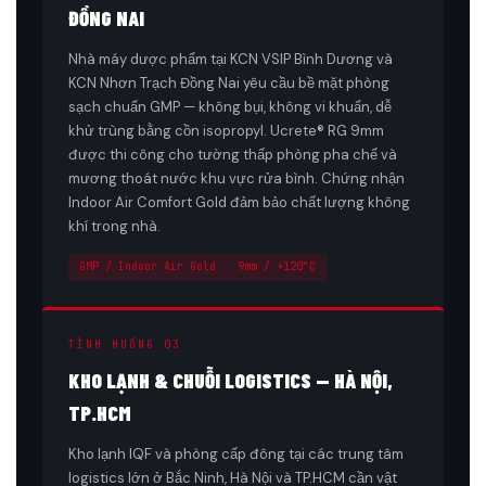
ĐỒNG NAI
Nhà máy dược phẩm tại KCN VSIP Bình Dương và
KCN Nhơn Trạch Đồng Nai yêu cầu bề mặt phòng
sạch chuẩn GMP — không bụi, không vi khuẩn, dễ
khử trùng bằng cồn isopropyl. Ucrete® RG 9mm
được thi công cho tường thấp phòng pha chế và
mương thoát nước khu vực rửa bình. Chứng nhận
Indoor Air Comfort Gold đảm bảo chất lượng không
khí trong nhà.
GMP / Indoor Air Gold
9mm / +120°C
TÌNH HUỐNG 03
KHO LẠNH & CHUỖI LOGISTICS — HÀ NỘI,
TP.HCM
Kho lạnh IQF và phòng cấp đông tại các trung tâm
logistics lớn ở Bắc Ninh, Hà Nội và TP.HCM cần vật