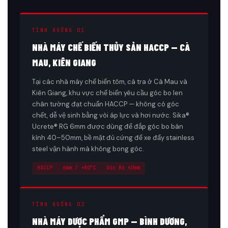
TÌNH HUỐNG 01
NHÀ MÁY CHẾ BIẾN THỦY SẢN HACCP — CÀ
MAU, KIÊN GIANG
Tại các nhà máy chế biến tôm, cá tra ở Cà Mau và
Kiên Giang, khu vực chế biến yêu cầu góc bo len
chân tường đạt chuẩn HACCP — không có góc
chết, dễ vệ sinh bằng vòi áp lực và hơi nước. Sika®
Ucrete® RG 6mm được dùng để đắp góc bo bán
kính 40–50mm, bề mặt đủ cứng để xe đẩy stainless
steel vận hành mà không bong góc.
HACCP
6mm / +80°C
Góc Bo 40mm
TÌNH HUỐNG 02
NHÀ MÁY DƯỢC PHẨM GMP — BÌNH DƯƠNG,