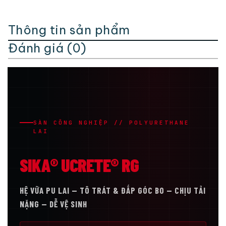
Thông tin sản phẩm
Đánh giá (0)
SÀN CÔNG NGHIỆP // POLYURETHANE
LAI
SIKA® UCRETE® RG
HỆ VỮA PU LAI — TÔ TRÁT & ĐẮP GÓC BO — CHỊU TẢI
NẶNG — DỄ VỆ SINH