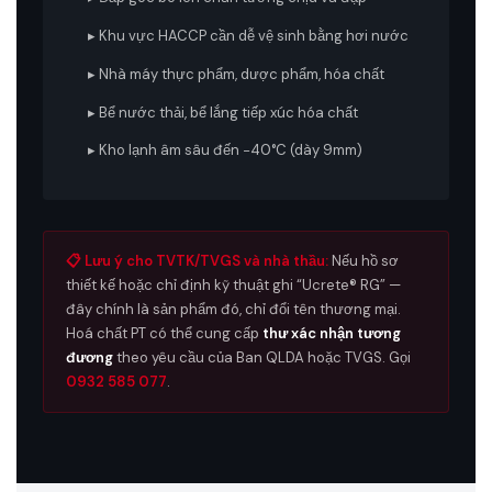
▸ Khu vực HACCP cần dễ vệ sinh bằng hơi nước
▸ Nhà máy thực phẩm, dược phẩm, hóa chất
▸ Bể nước thải, bể lắng tiếp xúc hóa chất
▸ Kho lạnh âm sâu đến −40°C (dày 9mm)
📋 Lưu ý cho TVTK/TVGS và nhà thầu:
Nếu hồ sơ
thiết kế hoặc chỉ định kỹ thuật ghi “Ucrete® RG” —
đây chính là sản phẩm đó, chỉ đổi tên thương mại.
Hoá chất PT có thể cung cấp
thư xác nhận tương
đương
theo yêu cầu của Ban QLDA hoặc TVGS. Gọi
0932 585 077
.