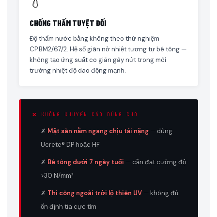
💧
CHỐNG THẤM TUYỆT ĐỐI
Độ thấm nước bằng không theo thử nghiệm
CP.BM2/67/2. Hệ số giãn nở nhiệt tương tự bê tông —
không tạo ứng suất co giãn gây nứt trong môi
trường nhiệt độ dao động mạnh.
❌ KHÔNG KHUYẾN CÁO DÙNG CHO
✗
Mặt sàn nằm ngang chịu tải nặng
— dùng
Ucrete® DP hoặc HF
✗
Bê tông dưới 7 ngày tuổi
— cần đạt cường độ
>30 N/mm²
✗
Thi công ngoài trời lộ thiên UV
— không đủ
ổn định tia cực tím