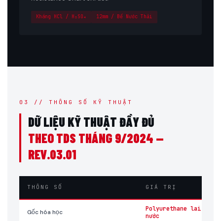
Kháng HCl / H₂SO₄
12mm / Bể Nước Thải
03 // THÔNG SỐ KỸ THUẬT
DỮ LIỆU KỸ THUẬT ĐẦY ĐỦ
THEO TDS THÁNG 9/2024 —
REV.03.01
THÔNG SỐ
GIÁ TRỊ
Polyurethane lai gốc
Gốc hóa học
nước