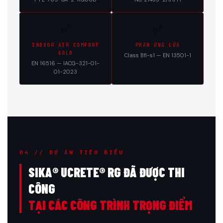
✅
✅
INDOOR AIR COMFORT
PHẢN ỨNG LỬA
GOLD
Class Bfl-s1 — EN 13501-1
EN 16516 — IACG-321-01-
01-2023
04 // DỰ ÁN TIÊU BIỂU
SIKA® UCRETE® RG ĐÃ ĐƯỢC THI
CÔNG
TẠI CÁC CÔNG TRÌNH TRỌNG ĐIỂM