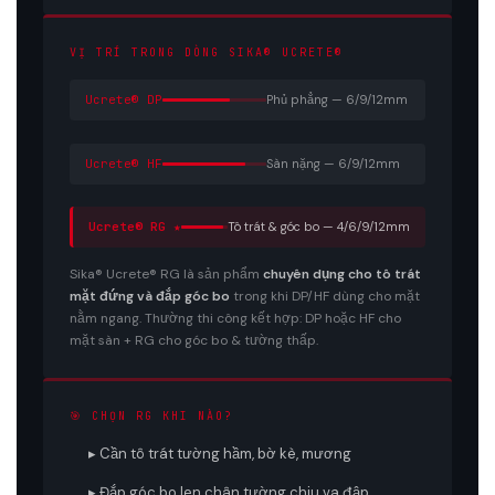
VỊ TRÍ TRONG DÒNG SIKA® UCRETE®
Ucrete® DP
Phủ phẳng — 6/9/12mm
Ucrete® HF
Sàn nặng — 6/9/12mm
Ucrete® RG ★
Tô trát & góc bo — 4/6/9/12mm
Sika® Ucrete® RG là sản phẩm
chuyên dụng cho tô trát
mặt đứng và đắp góc bo
trong khi DP/HF dùng cho mặt
nằm ngang. Thường thi công kết hợp: DP hoặc HF cho
mặt sàn + RG cho góc bo & tường thấp.
🎯 CHỌN RG KHI NÀO?
▸ Cần tô trát tường hầm, bờ kè, mương
▸ Đắp góc bo len chân tường chịu va đập