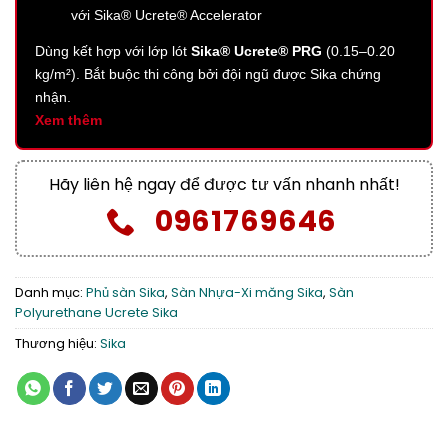
với Sika® Ucrete® Accelerator
Dùng kết hợp với lớp lót
Sika® Ucrete® PRG
(0.15–0.20
kg/m²). Bắt buộc thi công bởi đội ngũ được Sika chứng
nhận.
Xem thêm
Hãy liên hệ ngay để được tư vấn nhanh nhất!
0961769646
Danh mục:
Phủ sàn Sika
,
Sàn Nhựa-Xi măng Sika
,
Sàn
Polyurethane Ucrete Sika
Thương hiệu:
Sika