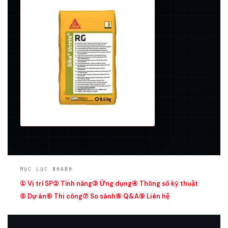
MỤC LỤC NHANH
① Vị trí SP
② Tính năng
③ Ứng dụng
④ Thông số kỹ thuật
⑤ Dự án
⑥ Thi công
⑦ So sánh
⑧ Q&A
⑨ Liên hệ