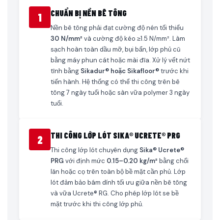
CHUẨN BỊ NỀN BÊ TÔNG
1
Nền bê tông phải đạt cường độ nén tối thiểu
30 N/mm²
và cường độ kéo ≥1.5 N/mm². Làm
sạch hoàn toàn dầu mỡ, bụi bẩn, lớp phủ cũ
bằng máy phun cát hoặc mài đĩa. Xử lý vết nứt
tĩnh bằng
Sikadur® hoặc Sikafloor®
trước khi
tiến hành. Hệ thống có thể thi công trên bê
tông 7 ngày tuổi hoặc sàn vữa polymer 3 ngày
tuổi.
THI CÔNG LỚP LÓT SIKA® UCRETE® PRG
2
Thi công lớp lót chuyên dụng
Sika® Ucrete®
PRG
với định mức
0.15–0.20 kg/m²
bằng chổi
lăn hoặc cọ trên toàn bộ bề mặt cần phủ. Lớp
lót đảm bảo bám dính tối ưu giữa nền bê tông
và vữa Ucrete® RG. Cho phép lớp lót se bề
mặt trước khi thi công lớp phủ.