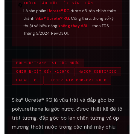
THÔNG BÁO ĐỔI TÊN SẢN PHẨM
🔄
Là sản phẩm
Ucrete® RG
được đổi tên chính thức
thành
Sika® Ucrete® RG
. Công thức, thông số kỹ
thuật và hiệu năng
không thay đổi
— theo TDS
Tháng 9/2024, Rev.03.01.
POLYURETHANE LAI GỐC NƯỚC
CHỊU NHIỆT ĐẾN +120°C
HACCP CERTIFIED
HALAL HCE
INDOOR AIR COMFORT GOLD
Sika® Ucrete® RG là vữa trát và đắp góc bo
UCRET
polyurethane lai gốc nước, được thiết kế để tô
trát tường, đắp góc bo len chân tường và ốp
mương thoát nước trong các nhà máy chịu