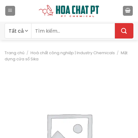
Bỏ
qua
nội
dung
Tìm
kiếm:
Trang chủ
/
Hoá chất công nghiệp | Industry Chemicals
/
Mặt
dựng cửa sổ Sika