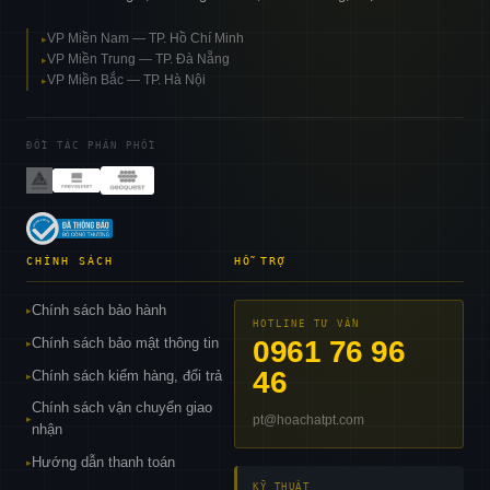
VP Miền Nam — TP. Hồ Chí Minh
▸
VP Miền Trung — TP. Đà Nẵng
▸
VP Miền Bắc — TP. Hà Nội
▸
ĐỐI TÁC PHÂN PHỐI
CHÍNH SÁCH
HỖ TRỢ
Chính sách bảo hành
▸
HOTLINE TƯ VẤN
Chính sách bảo mật thông tin
0961 76 96
▸
46
Chính sách kiểm hàng, đổi trả
▸
Chính sách vận chuyển giao
pt@hoachatpt.com
▸
nhận
Hướng dẫn thanh toán
▸
KỸ THUẬT