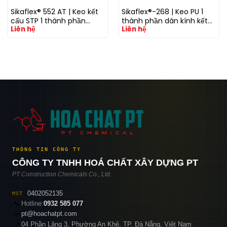
Sikaflex® 552 AT | Keo kết
Sikaflex®-268 | Keo PU 1
cấu STP 1 thành phần
thành phần dán kính kết
Liên hệ
Liên hệ
không chứa isocyanate
cấu cho xe thương mại &
cho xe và công nghiệp
đường sắt
THÔNG TIN CÔNG TY
CÔNG TY TNHH HOÁ CHẤT XÂY DỰNG PT
PT Construction Chemicals Co., Ltd.
0402052135
MST
📞
Hotline:
0932 585 077
✉️
pt@hoachatpt.com
04 Phần Lăng 3, Phường An Khê, TP. Đà Nẵng, Việt Nam
📍