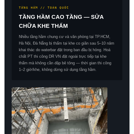
TẦNG HẦM // TOÀN QUỐC
TẦNG HẦM CAO TẦNG — SỬA
CHỮA KHE THẤM
Nhiều tầng hầm chung cư và văn phòng tại TP.HCM,
Hà Nội, Đà Nẵng bị thấm tại khe co giãn sau 5–10 năm
khai thác do waterbar đặt trong ban đầu bị hỏng. Hoá
chất PT thi công DR VN đặt ngoài trực tiếp tại khe
thấm mà không cần đập bê tông — thời gian thi công
1–2 giờ/khe, không dừng sử dụng tầng hầm.