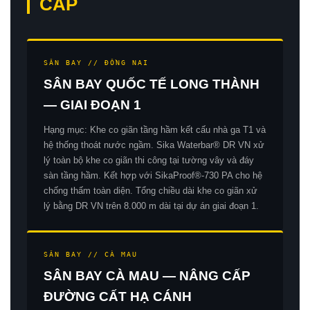
CẤP
SÂN BAY // ĐỒNG NAI
SÂN BAY QUỐC TẾ LONG THÀNH
— GIAI ĐOẠN 1
Hạng mục: Khe co giãn tầng hầm kết cấu nhà ga T1 và
hệ thống thoát nước ngầm. Sika Waterbar® DR VN xử
lý toàn bộ khe co giãn thi công tại tường vây và đáy
sàn tầng hầm. Kết hợp với SikaProof®-730 PA cho hệ
chống thấm toàn diện. Tổng chiều dài khe co giãn xử
lý bằng DR VN trên 8.000 m dài tại dự án giai đoạn 1.
SÂN BAY // CÀ MAU
SÂN BAY CÀ MAU — NÂNG CẤP
ĐƯỜNG CẤT HẠ CÁNH