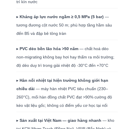
trì kín nước
▸
Kháng áp lực nước ngầm ≥ 0,5 MPa (5 bar)
—
tương đương cột nước 50 m; phù hợp tầng hầm sâu
đến B5 và đập bê tông tràn
▸
PVC dẻo bền lão hóa >50 năm
— chất hoá dẻo
non-migrating không bay hơi hay thấm ra môi trường;
độ dẻo duy trì trong giải nhiệt độ -30°C đến +70°C
▸
Hàn nối nhiệt tại hiện trường không giới hạn
chiều dài
— máy hàn nhiệt PVC tiêu chuẩn (230–
260°C), mối hàn đồng chất PVC đạt >90% cường độ
kéo vật liệu gốc; không có điểm yếu cơ học tại nối
▸
Sản xuất tại Việt Nam — giao hàng nhanh
— kho
tại KCN Nhơn Trạch (Đồng Nai), VSIP (Bắc Ninh) và