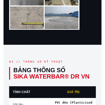
03 // THÔNG SỐ KỸ THUẬT
BẢNG THÔNG SỐ
SIKA WATERBAR® DR VN
TÍNH CHẤT
GIÁ TRỊ
PVC dẻo (Plasticised
Vật liệu