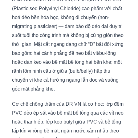
(Plasticised Polyvinyl Chloride) cao phẩm với chất
hoá dẻo bền hóa học, không di chuyển (non-
migrating plasticiser) — đảm bảo độ dẻo dai duy trì
suốt tuổi thọ công trình mà không bị cứng giòn theo
thời gian. Mặt cắt ngang dạng chữ “D” bất đối xứng
bao gồm: hai cánh phẳng để neo bắt vít/bu-lông
hoặc dán keo vào bề mặt bê tông hai bên khe; một
rãnh lõm hình cầu ở giữa (bulb/belly) hấp thụ
chuyển vị khe cả hướng ngang lẫn dọc và vuông
góc mặt phẳng khe.
Cơ chế chống thấm của DR VN là cơ học: lớp đệm
PVC dẻo ép sát vào bề mặt bê tông qua các vít neo
hoặc thanh ép; lớp keo butyl giữa PVC và bê tông
lấp kín vi rỗng bề mặt, ngăn nước xâm nhập theo