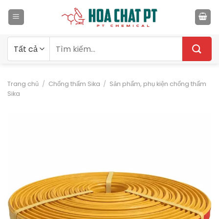
Bỏ
qua
nội
dung
Tìm
kiếm:
Trang chủ
/
Chống thấm Sika
/
Sản phẩm, phụ kiện chống thấm
Sika