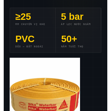
≥25
5 bar
MM CHUYỂN VỊ KHE
ÁP LỰC NƯỚC NGẦM
PVC
50+
DẺO — ĐẶT NGOÀI
NĂM TUỔI THỌ