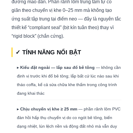
đường mao dẫn. Phần rãnh lõm trung tâm tự co
giãn theo chuyển vị khe 0–25 mm mà không tạo
ứng suất tập trung tại điểm neo — đây là nguyên tắc
thiết kế “compliant seal” (bịt kín tuân theo) thay vì
“rigid block” (chắn cứng).
✓ TÍNH NĂNG NỔI BẬT
▸
Kiểu đặt ngoài — lắp sau đổ bê tông
— không cần
định vị trước khi đổ bê tông; lắp bất cứ lúc nào sau khi
tháo coffa, kể cả sửa chữa khe thấm trong công trình
đang khai thác
▸
Chịu chuyển vị khe ≥ 25 mm
— phần rãnh lõm PVC
đàn hồi hấp thụ chuyển vị do co ngót bê tông, biến
dạng nhiệt, lún lệch nền và động đất nhỏ mà vẫn duy