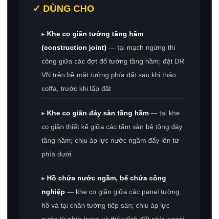
✓ DÙNG CHO
▸
Khe co giãn tường tầng hầm
(construction joint)
— tại mạch ngừng thi
công giữa các đợt đổ tường tầng hầm; đặt DR
VN trên bề mặt tường phía đất sau khi tháo
coffa, trước khi lấp đất
▸
Khe co giãn đáy sàn tầng hầm
— tại khe
co giãn thiết kế giữa các tấm sàn bê tông đáy
tầng hầm; chịu áp lực nước ngầm đẩy lên từ
phía dưới
▸
Hồ chứa nước ngầm, bể chứa công
nghiệp
— khe co giãn giữa các panel tường
hồ và tại chân tường tiếp sàn; chịu áp lực
nước từ phía trong và thủy tĩnh đất phía ngoài