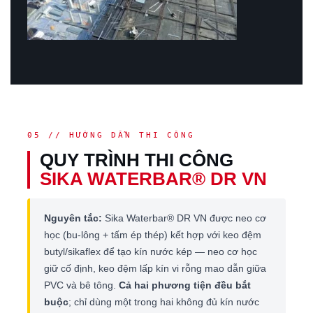
05 // HƯỚNG DẪN THI CÔNG
QUY TRÌNH THI CÔNG
SIKA WATERBAR® DR VN
Nguyên tắc:
Sika Waterbar® DR VN được neo cơ
học (bu-lông + tấm ép thép) kết hợp với keo đệm
butyl/sikaflex để tạo kín nước kép — neo cơ học
giữ cố định, keo đệm lấp kín vi rỗng mao dẫn giữa
PVC và bê tông.
Cả hai phương tiện đều bắt
buộc
; chỉ dùng một trong hai không đủ kín nước