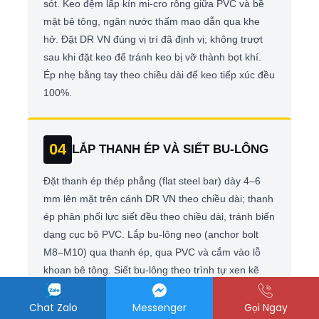
sót. Keo đệm lấp kín mi-cro rỗng giữa PVC và bề
mặt bê tông, ngăn nước thấm mao dẫn qua khe
hở. Đặt DR VN đúng vị trí đã định vị; không trượt
sau khi đặt keo để tránh keo bị vỡ thành bọt khí.
Ép nhẹ bằng tay theo chiều dài để keo tiếp xúc đều
100%.
04
LẮP THANH ÉP VÀ SIẾT BU-LÔNG
Đặt thanh ép thép phẳng (flat steel bar) dày 4–6
mm lên mặt trên cánh DR VN theo chiều dài; thanh
ép phân phối lực siết đều theo chiều dài, tránh biến
dạng cục bộ PVC. Lắp bu-lông neo (anchor bolt
M8–M10) qua thanh ép, qua PVC và cắm vào lỗ
khoan bê tông. Siết bu-lông theo trình tự xen kẽ
(không siết tuần tự từ đầu đến cuối) đến lực mô
men
25–35 N·m
. Kiểm tra mép cánh DR VN: keo
Chat Zalo
Messenger
Gọi Ngay