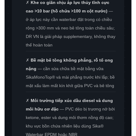
✗
Khe co giãn chịu áp lực thủy tĩnh cực
cao >10 bar (hồ chứa >100 m cột nước)
—
ở áp lực này cần waterbar đặt trong có chiều
rộng >300 mm và neo bê tông toàn chiều sâu;
DR VN là giải pháp supplementary, không thay
thế hoàn toàn
✗
Bề mặt bê tông không phẳng, rỗ tổ ong
nặng
— cần sửa chữa bề mặt bằng vữa
SikaMonoTop® và mài phẳng trước khi lắp; bề
mặt xấu làm mất kín khít giữa PVC và bê tông
✗
Môi trường tiếp xúc dầu diesel và dung
môi hữu cơ đặc
— PVC dẻo bị trương nở bởi
ketone, ester và dung môi thơm nồng độ cao;
khu vực bồn chứa nhiên liệu dùng Sika®
Waterbar EPDM hoặc NBR