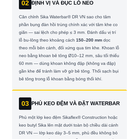
02
ĐỊNH VỊ VÀ ĐỤC LỖ NEO
Căn chỉnh Sika Waterbar® DR VN sao cho tâm
phần bụng đàn hồi trùng chính xác với tâm khe co
giãn — sai lệch cho phép ≤ 3 mm. Đánh dấu vị trí
lỗ bu-lông theo khoảng cách
150–200 mm
dọc
theo mỗi bên cánh, đối xứng qua tim khe. Khoan lỗ
neo bằng khoan bê tông Ø10–12 mm, sâu tối thiểu
60 mm — dùng khoan không đập (không va đập)
gần khe để tránh làm vỡ gờ bê tông. Thổi sạch bụi
bê tông trong lỗ khoan bằng bóng thổi khí.
03
PHỦ KEO ĐỆM VÀ ĐẶT WATERBAR
Phủ một lớp keo đệm Sikaflex® Construction hoặc
keo butyl Sika lên mặt dưới toàn bộ chiều dài cánh
DR VN — lớp keo dày 3–5 mm, phủ đều không bỏ