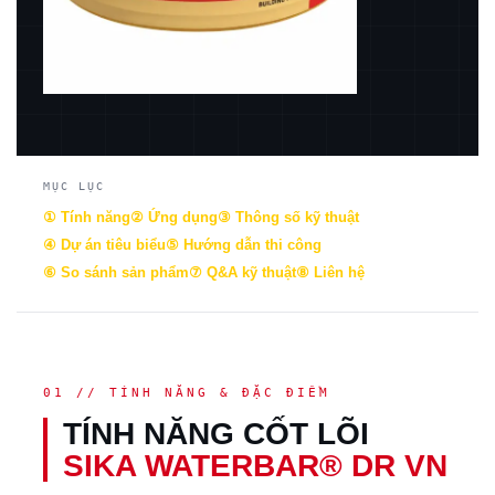
MỤC LỤC
① Tính năng
② Ứng dụng
③ Thông số kỹ thuật
④ Dự án tiêu biểu
⑤ Hướng dẫn thi công
⑥ So sánh sản phẩm
⑦ Q&A kỹ thuật
⑧ Liên hệ
01 // TÍNH NĂNG & ĐẶC ĐIỂM
TÍNH NĂNG CỐT LÕI
SIKA WATERBAR® DR VN