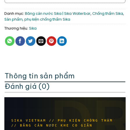
Danh mục:
Băng cản nước Sika | Sika Waterbar
,
Chống thấm Sika
,
Sản phẩm, phụ kiện chống thấm Sika
Thương hiệu:
Sika
Thông tin sản phẩm
Đánh giá (0)
D
SIKA VIETNAM // PHỤ KIỆN CHỐNG THẤM
// BĂNG CẢN NƯỚC KHE CO GIÃN