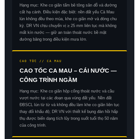
Hạng mục: Khe co giãn tấm bê tông sân đỗ và đường
cất hạ cánh. Điều kiện đặc biệt: nền đất yếu Cà Mau
lún không đều theo mùa, khe co giãn mở và đóng chu
kỳ. DR VN chịu chuyển vị ≥ 25 mm liên tục mà không
mất kín nước — giữ an toàn thoát nước bề mặt
đường băng trong điều kiện mưa lớn.
CAO TỐC // CA MAU
CAO TỐC CA MAU – CÁI NƯỚC —
CÔNG TRÌNH NGẦM
Hạng mục: Khe co giãn hộp cống thoát nước và cầu
vượt nước tại các đoạn qua vùng đất yếu. Nền đất
ĐBSCL lún từ từ và không đều làm khe co giãn liên tục
thay đổi khẩu độ; DR VN với thiết kế bụng đàn hồi hấp
thụ được biến dạng tích lũy trong suốt tuổi thọ 50 năm
của công trình.