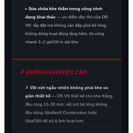
▸
Sửa chữa khe thấm trong công trình
đang khai thác
— ưu điểm đặc thù của DR
VN: lắp đặt mà không cần đập phá bê tông,
không dừng hoạt động tầng hầm, thi công
nhanh 1–2 giờ/20 m dài khe
✗ KHÔNG KHUYẾN CÁO
✗
Vết nứt ngẫu nhiên không phải khe co
giãn thiết kế
— DR VN thiết kế cho khe thẳng
đều rộng 10–30 mm; vết nứt bê tông không
đều dùng Sikaflex® Construction hoặc
SikaFill® để xử lý linh hoạt hơn