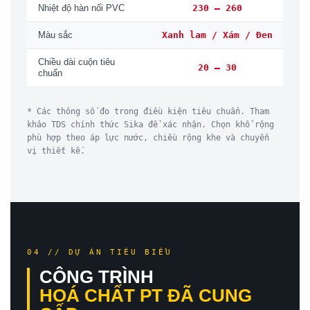
230 – 260
Nhiệt độ hàn nối PVC
Xanh lam / Xám / Đen
Màu sắc
Chiều dài cuộn tiêu
20 – 30
m
chuẩn
* Các thông số đo trong điều kiện tiêu chuẩn. Tham
khảo TDS chính thức Sika để xác nhận. Chọn khổ rộng
phù hợp theo áp lực nước, chiều rộng khe và chuyển
vị thiết kế.
04 // DỰ ÁN TIÊU BIỂU
CÔNG TRÌNH
HOÁ CHẤT PT ĐÃ CUNG