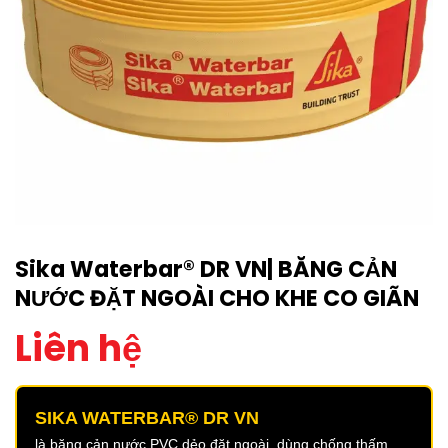
Sika Waterbar® DR VN| BĂNG CẢN
NƯỚC ĐẶT NGOÀI CHO KHE CO GIÃN
Liên hệ
SIKA WATERBAR® DR VN
là băng cản nước PVC dẻo đặt ngoài, dùng chống thấm