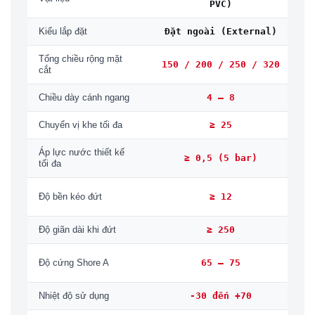
PVC)
Đặt ngoài (External)
Kiểu lắp đặt
Tổng chiều rộng mặt
150 / 200 / 250 / 320
cắt
4 – 8
Chiều dày cánh ngang
≥ 25
Chuyển vị khe tối đa
Áp lực nước thiết kế
≥ 0,5 (5 bar)
tối đa
≥ 12
Độ bền kéo đứt
≥ 250
Độ giãn dài khi đứt
S
65 – 75
Độ cứng Shore A
-30 đến +70
Nhiệt độ sử dụng