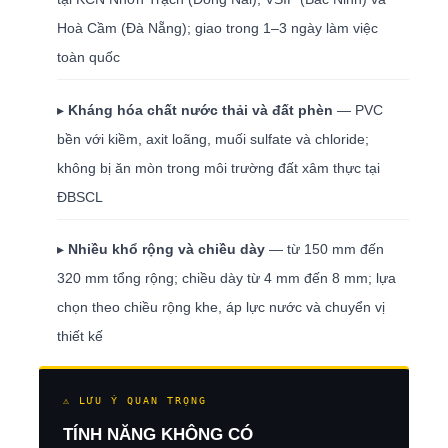
Hoà Cầm (Đà Nẵng); giao trong 1–3 ngày làm việc
toàn quốc
▸
Kháng hóa chất nước thải và đất phèn
— PVC
bền với kiềm, axit loãng, muối sulfate và chloride;
không bị ăn mòn trong môi trường đất xâm thực tại
ĐBSCL
▸
Nhiều khổ rộng và chiều dày
— từ 150 mm đến
320 mm tổng rộng; chiều dày từ 4 mm đến 8 mm; lựa
chọn theo chiều rộng khe, áp lực nước và chuyển vị
thiết kế
⚠ LƯU Ý QUAN TRỌNG
TÍNH NĂNG KHÔNG CÓ