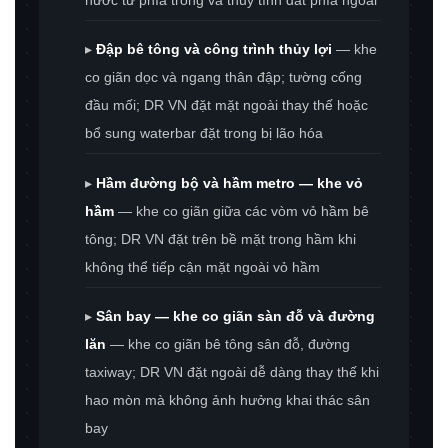
▸
Đập bê tông và công trình thủy lợi
— khe
co giãn dọc và ngang thân đập; tường cống
đầu mối; DR VN đặt mặt ngoài thay thế hoặc
bổ sung waterbar đặt trong bị lão hóa
▸
Hầm đường bộ và hầm metro — khe vỏ
hầm
— khe co giãn giữa các vòm vỏ hầm bê
tông; DR VN đặt trên bề mặt trong hầm khi
không thể tiếp cận mặt ngoài vỏ hầm
▸
Sân bay — khe co giãn sàn đỗ và đường
lăn
— khe co giãn bê tông sân đỗ, đường
taxiway; DR VN đặt ngoài dễ dàng thay thế khi
hao mòn mà không ảnh hưởng khai thác sân
bay