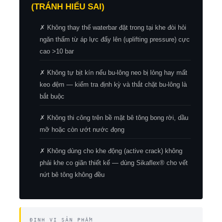
(TRÁNH HIỂU SAI)
✗ Không thay thế waterbar đặt trong tại khe đòi hỏi
ngăn thấm từ áp lực đẩy lên (uplifting pressure) cực
cao >10 bar
✗ Không tự bịt kín nếu bu-lông neo bị lỏng hay mất
keo đệm — kiểm tra định kỳ và thắt chặt bu-lông là
bắt buộc
✗ Không thi công trên bề mặt bê tông bong rời, dầu
mỡ hoặc còn ướt nước đọng
✗ Không dùng cho khe động (active crack) không
phải khe co giãn thiết kế — dùng Sikaflex® cho vết
nứt bê tông không đều
ĐỊNH VỊ SẢN PHẨM