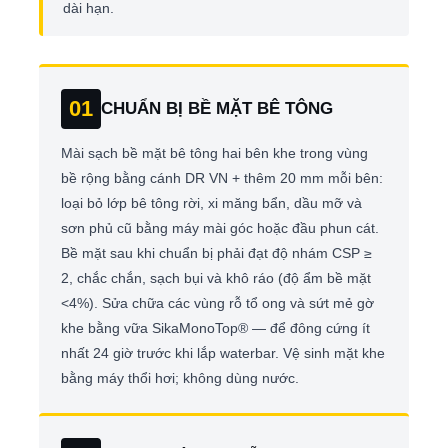
dài hạn.
01
CHUẨN BỊ BỀ MẶT BÊ TÔNG
Mài sạch bề mặt bê tông hai bên khe trong vùng
bề rộng bằng cánh DR VN + thêm 20 mm mỗi bên:
loại bỏ lớp bê tông rời, xi măng bẩn, dầu mỡ và
sơn phủ cũ bằng máy mài góc hoặc đầu phun cát.
Bề mặt sau khi chuẩn bị phải đạt độ nhám CSP ≥
2, chắc chắn, sạch bụi và khô ráo (độ ẩm bề mặt
<4%). Sửa chữa các vùng rỗ tổ ong và sứt mẻ gờ
khe bằng vữa SikaMonoTop® — để đông cứng ít
nhất 24 giờ trước khi lắp waterbar. Vệ sinh mặt khe
bằng máy thổi hơi; không dùng nước.