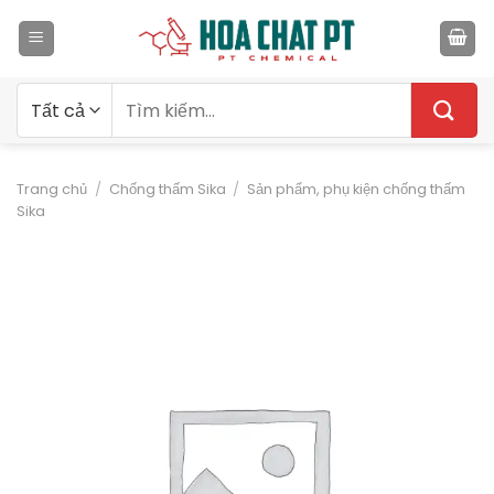
Bỏ
qua
nội
dung
Tìm
kiếm:
Trang chủ
/
Chống thấm Sika
/
Sản phẩm, phụ kiện chống thấm
Sika