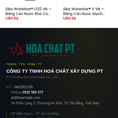
Sika Waterbar® O32 VN —
Sika Waterbar® V VN —
Băng Cản Nước Khe Co
Băng Cản Nước Mạch
Liên hệ
Liên hệ
Giãn PVC 320mm | Áp Lực
Ngừng PVC Đàn Hồi
Cực Cao
THÔNG TIN CÔNG TY
CÔNG TY TNHH HOÁ CHẤT XÂY DỰNG PT
PT Construction Chemicals Co., Ltd.
0402052135
MST
📞
Hotline:
0932 585 077
✉️
pt@hoachatpt.com
04 Phần Lăng 3, Phường An Khê, TP. Đà Nẵng, Việt Nam
📍
VP Miền Nam — TP. Hồ Chí Minh
▸