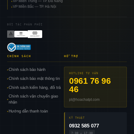
VP Miền Trung — TP. Đà Nẵng
▸
VP Miền Bắc — TP. Hà Nội
▸
ĐỐI TÁC PHÂN PHỐI
CHÍNH SÁCH
HỖ TRỢ
Chính sách bảo hành
▸
HOTLINE TƯ VẤN
Chính sách bảo mật thông tin
0961 76 96
▸
46
Chính sách kiểm hàng, đổi trả
▸
Chính sách vận chuyển giao
pt@hoachatpt.com
▸
nhận
Hướng dẫn thanh toán
▸
KỸ THUẬT
0932 585 077
7:30 – 17:30