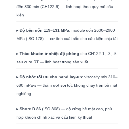
đến 330 min (CH122-9) — linh hoạt theo quy mô cấu
kiện
▸
Độ bền uốn 119–131 MPa
, module uốn 2600–2900
MPa (ISO 178) — cơ tính xuất sắc cho cấu kiện chịu tải
▸
Tháo khuôn ở nhiệt độ phòng
cho CH122-1, -3, -5
sau cure RT — linh hoạt trong sản xuất
▸
Độ nhớt tối ưu cho hand lay-up
: viscosity mix 310–
680 mPa·s — thấm ướt sợi tốt, không chảy trên bề mặt
nghiêng
▸
Shore D 86
(ISO 868) — độ cứng bề mặt cao, phù
hợp khuôn chính xác và cấu kiện kỹ thuật