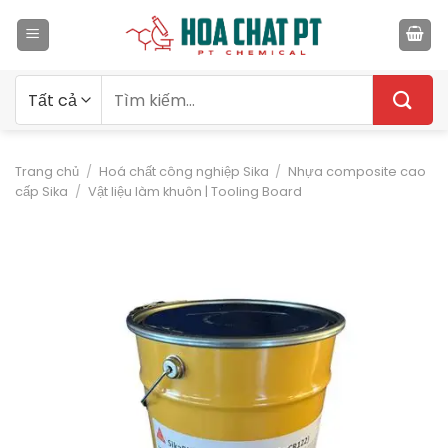
Bỏ
qua
nội
dung
Tìm
kiếm:
Trang chủ
/
Hoá chất công nghiệp Sika
/
Nhựa composite cao
cấp Sika
/
Vật liệu làm khuôn | Tooling Board