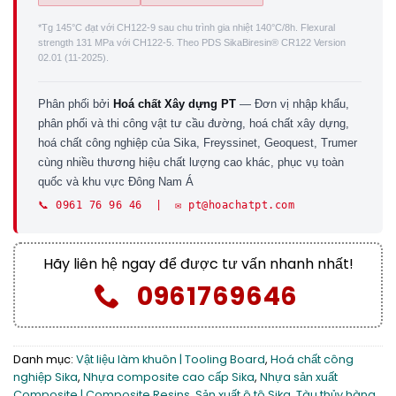
*Tg 145°C đạt với CH122-9 sau chu trình gia nhiệt 140°C/8h. Flexural
strength 131 MPa với CH122-5. Theo PDS SikaBiresin® CR122 Version
02.01 (11-2025).
Phân phối bởi
Hoá chất Xây dựng PT
— Đơn vị nhập khẩu,
phân phối và thi công vật tư cầu đường, hoá chất xây dựng,
hoá chất công nghiệp của Sika, Freyssinet, Geoquest, Trumer
cùng nhiều thương hiệu chất lượng cao khác, phục vụ toàn
quốc và khu vực Đông Nam Á
📞 0961 76 96 46 | ✉️ pt@hoachatpt.com
Hãy liên hệ ngay để được tư vấn nhanh nhất!
0961769646
Danh mục:
Vật liệu làm khuôn | Tooling Board
,
Hoá chất công
nghiệp Sika
,
Nhựa composite cao cấp Sika
,
Nhựa sản xuất
Composite | Composite Resins
,
Sản xuất ô tô Sika
,
Tàu thủy hàng