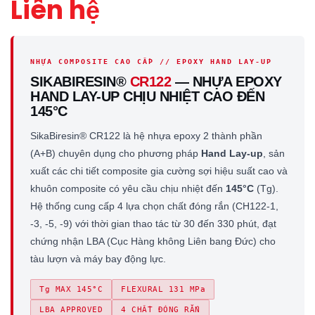
Liên hệ
NHỰA COMPOSITE CAO CẤP // EPOXY HAND LAY-UP
SIKABIRESIN®
CR122
— NHỰA EPOXY
HAND LAY-UP CHỊU NHIỆT CAO ĐẾN
145°C
SikaBiresin® CR122 là hệ nhựa epoxy 2 thành phần
(A+B) chuyên dụng cho phương pháp
Hand Lay-up
, sản
xuất các chi tiết composite gia cường sợi hiệu suất cao và
khuôn composite có yêu cầu chịu nhiệt đến
145°C
(Tg).
Hệ thống cung cấp 4 lựa chọn chất đóng rắn (CH122-1,
-3, -5, -9) với thời gian thao tác từ 30 đến 330 phút, đạt
chứng nhận LBA (Cục Hàng không Liên bang Đức) cho
tàu lượn và máy bay động lực.
Tg MAX 145°C
FLEXURAL 131 MPa
LBA APPROVED
4 CHẤT ĐÓNG RẮN