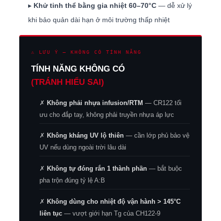
▸
Khử tinh thể bằng gia nhiệt 60–70°C
— dễ xử lý
khi bảo quản dài hạn ở môi trường thấp nhiệt
⚠ LƯU Ý — KHÔNG CÓ TÍNH NĂNG
TÍNH NĂNG KHÔNG CÓ
(TRÁNH HIỂU SAI)
✗
Không phải nhựa infusion/RTM
— CR122 tối
ưu cho đắp tay, không phải truyền nhựa áp lực
✗
Không kháng UV lộ thiên
— cần lớp phủ bảo vệ
UV nếu dùng ngoài trời lâu dài
✗
Không tự đóng rắn 1 thành phần
— bắt buộc
pha trộn đúng tỷ lệ A:B
✗
Không dùng cho nhiệt độ vận hành > 145°C
liên tục
— vượt giới hạn Tg của CH122-9