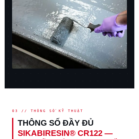
03 // THÔNG SỐ KỸ THUẬT
THÔNG SỐ ĐẦY ĐỦ
SIKABIRESIN® CR122 —