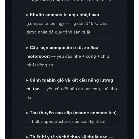
▸
Khuôn composite chịu nhiệt cao
(composite tooling) — Tg đến 145°C chịu
được nhiệt độ quy trình sản xuất
▸
Cấu kiện composite ô tô, xe đua,
motorsport
— yêu cầu nhẹ + cứng + chịu
nhiệt động cơ
▸
Cánh tuabin gió và kết cấu năng lượng
tái tạo
— yêu cầu độ bền cơ học cao, tuổi thọ
dài
▸
Tàu thuyền cao cấp (marine composites)
— hull, superstructure, cấu kiện kỹ thuật
▸
Thiết bị y tế và thể thao kỹ thuật cao
—