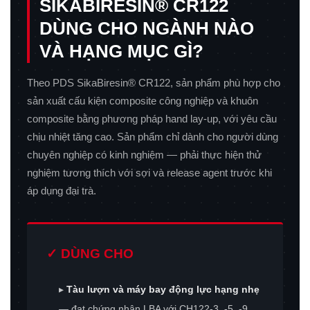
SIKABIRESIN® CR122
DÙNG CHO NGÀNH NÀO
VÀ HẠNG MỤC GÌ?
Theo PDS SikaBiresin® CR122, sản phẩm phù hợp cho
sản xuất cấu kiện composite công nghiệp và khuôn
composite bằng phương pháp hand lay-up, với yêu cầu
chịu nhiệt tăng cao. Sản phẩm chỉ dành cho người dùng
chuyên nghiệp có kinh nghiệm — phải thực hiện thử
nghiệm tương thích với sợi và release agent trước khi
áp dụng đại trà.
✓ DÙNG CHO
▸
Tàu lượn và máy bay động lực hạng nhẹ
— đạt chứng nhận LBA với CH122-3, -5, -9