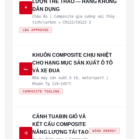
LƯỢN THỂ THAO — HÀNG KHÔNG
✈
DÂN DỤNG
Châu Âu | Composite gia cường sợi thủy
tinh/carbon + CR122/CH122-3
LBA APPROVED
KHUÔN COMPOSITE CHỊU NHIỆT
CHO HẠNG MỤC SẢN XUẤT Ô TÔ
🏎
VÀ XE ĐUA
Nhà máy sản xuất ô tô, motorsport |
Khuôn Tg 119–145°C
COMPOSITE TOOLING
CÁNH TUABIN GIÓ VÀ
KẾT CẤU COMPOSITE
WIND ENERGY
NĂNG LƯỢNG TÁI TẠO
💨