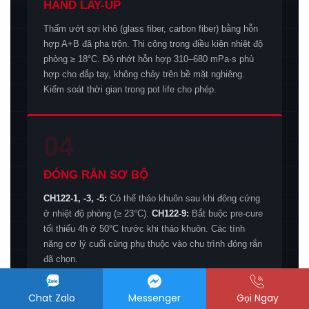
HAND LAY-UP
Thấm ướt sợi khô (glass fiber, carbon fiber) bằng hỗn
hợp A+B đã pha trộn. Thi công trong điều kiện nhiệt độ
phòng ≥ 18°C. Độ nhớt hỗn hợp 310–680 mPa·s phù
hợp cho đắp tay, không chảy trên bề mặt nghiêng.
Kiểm soát thời gian trong pot life cho phép.
04
ĐÓNG RẮN SƠ BỘ
CH122-1, -3, -5:
Có thể tháo khuôn sau khi đông cứng
ở nhiệt độ phòng (≥ 23°C).
CH122-9:
Bắt buộc pre-cure
tối thiểu 4h ở 50°C trước khi tháo khuôn. Các tính
năng cơ lý cuối cùng phụ thuộc vào chu trình đóng rắn
đã chọn.
Chat Zalo
Messenger
Gọi Ngay