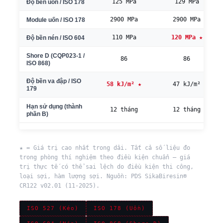
125 MPa
129 MPa
Độ bền uốn / ISO 178
2900 MPa
2900 MPa
Module uốn / ISO 178
110 MPa
120 MPa ★
Độ bền nén / ISO 604
Shore D (CQP023-1 /
86
86
ISO 868)
Độ bền va đập / ISO
58 kJ/m² ★
47 kJ/m²
179
Hạn sử dụng (thành
12 tháng
12 tháng
phần B)
★ = Giá trị cao nhất trong dải. Tất cả số liệu đo
trong phòng thí nghiệm theo điều kiện chuẩn — giá
trị thực tế có thể sai lệch do điều kiện thi công,
loại sợi, hàm lượng sợi. Nguồn: PDS SikaBiresin®
CR122 v02.01 (11-2025).
ISO 527 (Kéo)
ISO 178 (Uốn)