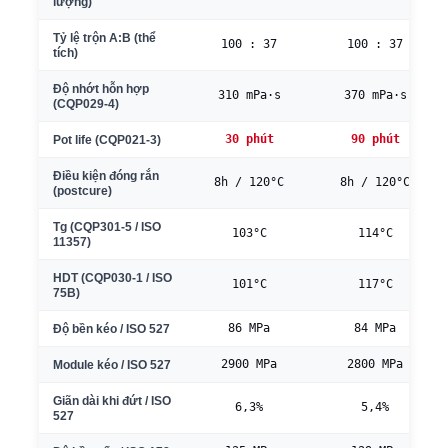
lượng)
Tỷ lệ trộn A:B (thể
100 : 37
100 : 37
tích)
Độ nhớt hỗn hợp
310 mPa·s
370 mPa·s
(CQP029-4)
30 phút
90 phút
Pot life (CQP021-3)
Điều kiện đóng rắn
8h / 120°C
8h / 120°C
(postcure)
Tg (CQP301-5 / ISO
103°C
114°C
11357)
HDT (CQP030-1 / ISO
101°C
117°C
75B)
86 MPa
84 MPa
Độ bền kéo / ISO 527
2900 MPa
2800 MPa
Module kéo / ISO 527
Giãn dài khi đứt / ISO
6,3%
5,4%
527