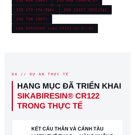
ISO 604 (Nén)
ISO 868 (Shore D)
ISO 179 (Va đập)
ISO 11357 (DSC/Tg)
ISO 75B (HDT)
LBA APPROVED (với CH122-3/-5/-9)
04 // DỰ ÁN THỰC TẾ
HẠNG MỤC ĐÃ TRIỂN KHAI
SIKABIRESIN® CR122
TRONG THỰC TẾ
KẾT CẤU THÂN VÀ CÁNH TÀU