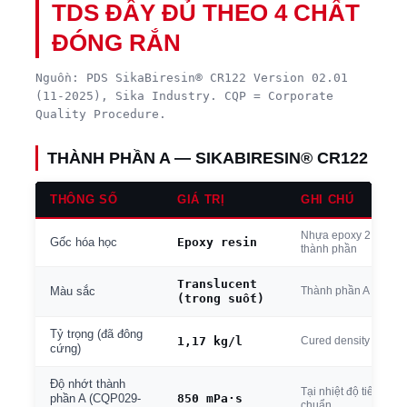
TDS ĐẦY ĐỦ THEO 4 CHẤT
ĐÓNG RẮN
Nguồn: PDS SikaBiresin® CR122 Version 02.01
(11-2025), Sika Industry. CQP = Corporate
Quality Procedure.
THÀNH PHẦN A — SIKABIRESIN® CR122
THÔNG SỐ
GIÁ TRỊ
GHI CHÚ
Nhựa epoxy 2
Epoxy resin
Gốc hóa học
thành phần
Translucent
Thành phần A
Màu sắc
(trong suốt)
Tỷ trọng (đã đông
1,17 kg/l
Cured density
cứng)
Độ nhớt thành
Tại nhiệt độ tiêu
850 mPa·s
phần A (CQP029-
chuẩn