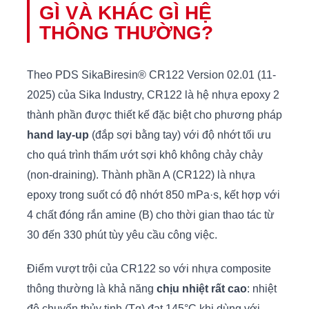
GÌ VÀ KHÁC GÌ HỆ
THÔNG THƯỜNG?
Theo PDS SikaBiresin® CR122 Version 02.01 (11-
2025) của Sika Industry, CR122 là hệ nhựa epoxy 2
thành phần được thiết kế đặc biệt cho phương pháp
hand lay-up
(đắp sợi bằng tay) với độ nhớt tối ưu
cho quá trình thấm ướt sợi khô không chảy chảy
(non-draining). Thành phần A (CR122) là nhựa
epoxy trong suốt có độ nhớt 850 mPa·s, kết hợp với
4 chất đóng rắn amine (B) cho thời gian thao tác từ
30 đến 330 phút tùy yêu cầu công việc.
Điểm vượt trội của CR122 so với nhựa composite
thông thường là khả năng
chịu nhiệt rất cao
: nhiệt
độ chuyển thủy tinh (Tg) đạt 145°C khi dùng với