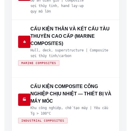
Dự án điện gió | Composite
sợi thủy tinh, hand lay-up
quy mô lớn
CẤU KIỆN THÂN VÀ KẾT CẤU TÀU
THUYỀN CAO CẤP (MARINE
⛵
COMPOSITES)
Hull, deck, superstructure | Composite
sợi thủy tinh/carbon
MARINE COMPOSITES
CẤU KIỆN COMPOSITE CÔNG
NGHIỆP CHỊU NHIỆT — THIẾT BỊ VÀ
🏭
MÁY MÓC
Khu công nghiệp, chế tạo máy | Yêu cầu
Tg > 100°C
INDUSTRIAL COMPOSITES