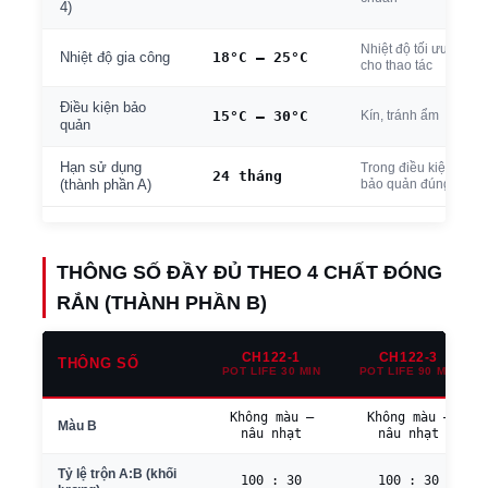
4)
Nhiệt độ tối ưu
18°C – 25°C
Nhiệt độ gia công
cho thao tác
Điều kiện bảo
15°C – 30°C
Kín, tránh ẩm
quản
Hạn sử dụng
Trong điều kiện
24 tháng
bảo quản đúng
(thành phần A)
THÔNG SỐ ĐẦY ĐỦ THEO 4 CHẤT ĐÓNG
RẮN (THÀNH PHẦN B)
CH122-1
CH122-3
THÔNG SỐ
POT LIFE 30 MIN
POT LIFE 90 MIN
Không màu –
Không màu –
Màu B
nâu nhạt
nâu nhạt
Tỷ lệ trộn A:B (khối
100 : 30
100 : 30