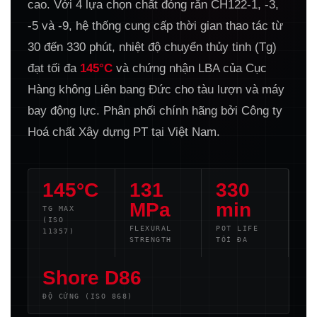
cao. Với 4 lựa chọn chất đóng rắn CH122-1, -3,
-5 và -9, hệ thống cung cấp thời gian thao tác từ
30 đến 330 phút, nhiệt độ chuyển thủy tinh (Tg)
đạt tối đa
145°C
và chứng nhận LBA của Cục
Hàng không Liên bang Đức cho tàu lượn và máy
bay động lực. Phân phối chính hãng bởi Công ty
Hoá chất Xây dựng PT tại Việt Nam.
145°C
131
330
MPa
min
TG MAX
(ISO
FLEXURAL
POT LIFE
11357)
STRENGTH
TỐI ĐA
Shore D86
ĐỘ CỨNG (ISO 868)