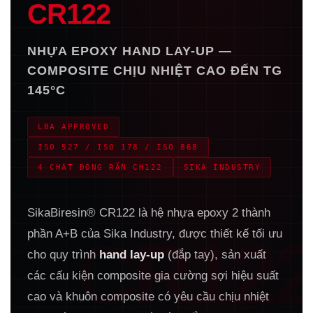
CR122
NHỰA EPOXY HAND LAY-UP —
COMPOSITE CHỊU NHIỆT CAO ĐẾN TG
145°C
LBA APPROVED
ISO 527 / ISO 178 / ISO 868
4 CHẤT ĐÓNG RẮN CH122
SIKA INDUSTRY
SikaBiresin® CR122 là hệ nhựa epoxy 2 thành
phần A+B của Sika Industry, được thiết kế tối ưu
CR12
cho quy trình
hand lay-up
(đắp tay), sản xuất
các cấu kiện composite gia cường sợi hiệu suất
cao và khuôn composite có yêu cầu chịu nhiệt