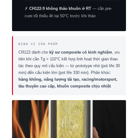
✗
CH122-9 không tháo khuôn ở RT
— cần pre-
cure tối thiểu 4h tại 50°C trước khi tháo
ĐỊNH VỊ SẢN PHẨM
CR122 dành cho
kỹ sư composite có kinh nghiệm
, ưu
tiên khi cần Tg > 110°C kết hợp linh hoạt thời gian thao
tác theo quy mô cấu kiện — từ prototype nhỏ (pot life 30
min) đến cấu kiện lớn (pot life 330 min). Phân khúc:
hàng không, năng lượng tái tạo, racing/motorsport,
tàu thuyền cao cấp, khuôn composite chịu nhiệt
.