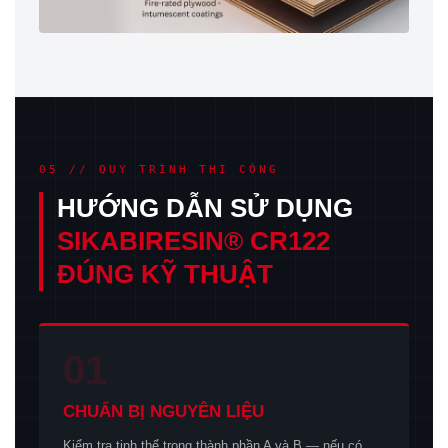
05 // QUY TRÌNH THI CÔNG
HƯỚNG DẪN SỬ DỤNG
SIKABIRESIN® CR122
ĐÚNG KỸ THUẬT
01
CHUẨN BỊ NGUYÊN LIỆU
Kiểm tra tinh thể trong thành phần A và B — nếu có,