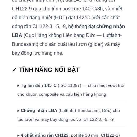
CH122-9 qua chu trình postcure 140°C/8h, và nhiệt
độ biến dạng nhiệt (HDT) đạt 142°C. Với các chất
đóng rắn CH122-3, -5, -9, hệ thống đạt
chứng nhận
LBA
(Cục Hàng không Liên bang Đức — Luftfahrt-
Bundesamt) cho sản xuất tàu lượn (glider) và máy
bay động lực hạng nhẹ.
✓ TÍNH NĂNG NỔI BẬT
▸
Tg lên đến 145°C
(ISO 11357) — chịu nhiệt vượt trội
cho khuôn composite và cấu kiện hàng không
▸
Chứng nhận LBA
(Luftfahrt-Bundesamt, Đức) cho
tàu lượn và máy bay động lực với CH122-3, -5, -9
▸
4 chất đóng rắn CH122
: pot life 30 min (CH122-1)