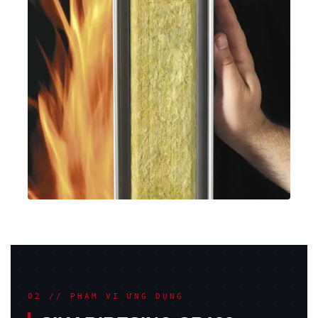
02 // PHẠM VI ỨNG DỤNG