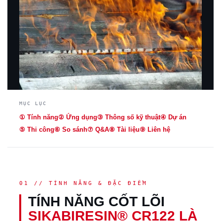
MỤC LỤC
① Tính năng
② Ứng dụng
③ Thông số kỹ thuật
④ Dự án
⑤ Thi công
⑥ So sánh
⑦ Q&A
⑧ Tài liệu
⑨ Liên hệ
01 // TÍNH NĂNG & ĐẶC ĐIỂM
TÍNH NĂNG CỐT LÕI
SIKABIRESIN® CR122 LÀ