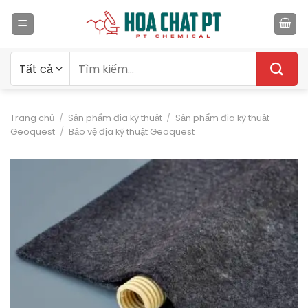
Bỏ
qua
nội
dung
Tìm
kiếm:
Trang chủ
/
Sản phẩm địa kỹ thuật
/
Sản phẩm địa kỹ thuật
Geoquest
/
Bảo vệ địa kỹ thuật Geoquest