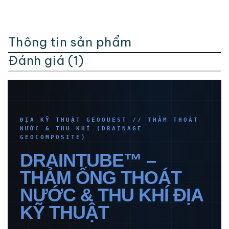
Thông tin sản phẩm
Đánh giá (1)
ĐỊA KỸ THUẬT GEOQUEST // THẢM THOÁT
NƯỚC & THU KHÍ (DRAINAGE
GEOCOMPOSITE)
DRAINTUBE™ –
THẢM ỐNG THOÁT
NƯỚC & THU KHÍ ĐỊA
KỸ THUẬT