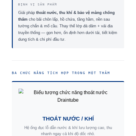
ĐỊNH VỊ SẢN PHẨM
Giải pháp
thoát nước, thu khí & bảo vệ màng chống
thấm
cho bãi chôn lấp, hồ chứa, tầng hầm, nền sau
tường chắn & mố cầu. Thay thế lớp đá dăm + vải địa
truyền thống — gọn hơn, ổn định hơn dưới tải, tiết kiệm
dung tích & chi phí đầu tư.
BA CHỨC NĂNG TÍCH HỢP TRONG MỘT THẢM
THOÁT NƯỚC / KHÍ
Hệ ống đục lỗ dẫn nước & khí lưu lượng cao, thu
nhanh ngay cả khi độ dốc nhỏ.