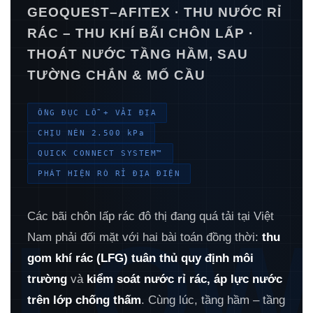
GEOQUEST–AFITEX · THU NƯỚC RỈ
RÁC – THU KHÍ BÃI CHÔN LẤP ·
THOÁT NƯỚC TẦNG HẦM, SAU
TƯỜNG CHẮN & MỐ CẦU
ỐNG ĐỤC LỖ + VẢI ĐỊA
CHỊU NÉN 2.500 kPa
QUICK CONNECT SYSTEM™
PHÁT HIỆN RÒ RỈ ĐỊA ĐIỆN
Các bãi chôn lấp rác đô thị đang quá tải tại Việt
FLOW
Nam phải đối mặt với hai bài toán đồng thời:
thu
gom khí rác (LFG) tuân thủ quy định môi
trường
và
kiểm soát nước rỉ rác, áp lực nước
trên lớp chống thấm
. Cùng lúc, tầng hầm – tầng