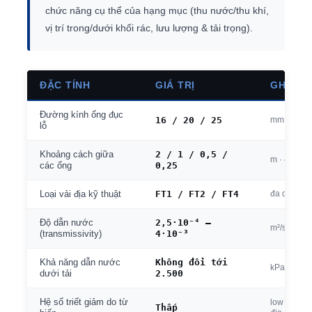
chức năng cụ thể của hạng mục (thu nước/thu khí,
vị trí trong/dưới khối rác, lưu lượng & tải trọng).
ĐẶC TÍNH
GIÁ TRỊ
GHI CH
Đường kính ống đục
16 / 20 / 25
mm · 3 tùy
lỗ
2 / 1 / 0,5 /
Khoảng cách giữa
m · 4 tùy ch
0,25
các ống
FT1 / FT2 / FT4
đa dạng tù
Loại vải địa kỹ thuật
2,5·10⁻⁴ –
Độ dẫn nước
m²/s · tại g
4·10⁻³
(transmissivity)
Không đổi tới
Khả năng dẫn nước
kPa · tải t
2.500
dưới tải
Hệ số triết giảm do từ
low creep 
Thấp