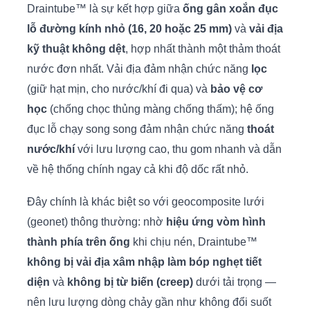
Draintube™ là sự kết hợp giữa
ống gân xoắn đục
lỗ đường kính nhỏ (16, 20 hoặc 25 mm)
và
vải địa
kỹ thuật không dệt
, hợp nhất thành một thảm thoát
nước đơn nhất. Vải địa đảm nhận chức năng
lọc
(giữ hạt mịn, cho nước/khí đi qua) và
bảo vệ cơ
học
(chống chọc thủng màng chống thấm); hệ ống
đục lỗ chạy song song đảm nhận chức năng
thoát
nước/khí
với lưu lượng cao, thu gom nhanh và dẫn
về hệ thống chính ngay cả khi độ dốc rất nhỏ.
Đây chính là khác biệt so với geocomposite lưới
(geonet) thông thường: nhờ
hiệu ứng vòm hình
thành phía trên ống
khi chịu nén, Draintube™
không bị vải địa xâm nhập làm bóp nghẹt tiết
diện
và
không bị từ biến (creep)
dưới tải trọng —
nên lưu lượng dòng chảy gần như không đổi suốt