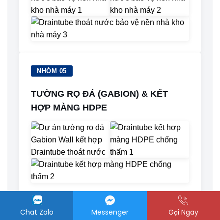
NHÓM 05
TƯỜNG RỌ ĐÁ (GABION) & KẾT
HỢP MÀNG HDPE
Chat Zalo
Messenger
Gọi Ngay