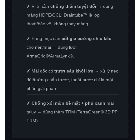
✗ Vị trí cần
chống thấm tuyệt đối
→ dùng
màng HDPE/GCL; Draintube™ là lớp
thoát/bảo vệ, không thay màng.
✗ Hạng mục cần
cốt gia cường chịu kéo
cho nền/mái → dùng lưới
ArmaGrid®/ArmaLynk®.
✗ Mái dốc có
trượt sâu khối lớn
→ xử lý neo
đất/tường chắn trước; thoát nước chỉ là một
phần giải pháp.
✗
Chống xói mòn bề mặt + phủ xanh
mái
taluy → dùng thảm TRM (TerraGreen® 3D PP
TRM).