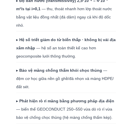
▸
Độ dẫn nước (transmissivity) 2,5·10⁻⁴ – 4·10⁻³
m²/s tại i=0,1
— thu, thoát nhanh hơn lớp thoát nước
bằng vật liệu đồng nhất (đá dăm) ngay cả khi độ dốc
nhỏ.
▸
Hệ số triết giảm do từ biến thấp · không bị vải địa
xâm nhập
— hệ số an toàn thiết kế cao hơn
geocomposite lưới thông thường.
▸
Bảo vệ màng chống thấm khỏi chọc thủng
—
đệm cơ học giữa nền gồ ghề/đá nhọn và màng HDPE/
đất sét.
▸
Phát hiện rò rỉ màng bằng phương pháp địa điện
— biến thể GEOCONDUCT 250–550 vừa dò rò rỉ vừa
bảo vệ chống chọc thủng (hệ màng chống thấm kép).