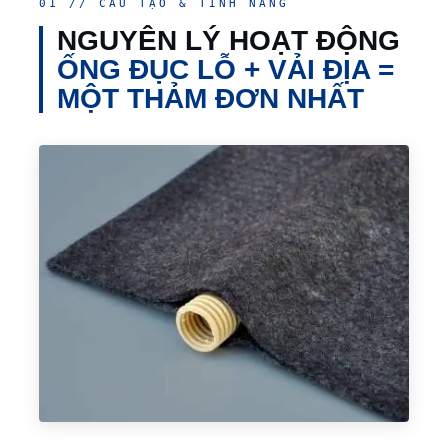
01 // CẤU TẠO & TÍNH NĂNG
NGUYÊN LÝ HOẠT ĐỘNG
ỐNG ĐỤC LỖ + VẢI ĐỊA =
MỘT THẢM ĐƠN NHẤT