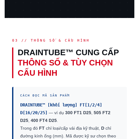
03 // THÔNG SỐ & CẤU HÌNH
DRAINTUBE™ CUNG CẤP
THÔNG SỐ & TÙY CHỌN
CẤU HÌNH
CÁCH ĐỌC MÃ SẢN PHẨM
DRAINTUBE™ [khối lượng] FT[1/2/4]
D[16/20/25]
— ví dụ
300 FT1 D25
,
505 FT2
D25
,
400 FT4 D25
.
Trong đó
FT
chỉ loại/cấp vải địa kỹ thuật,
D
chỉ
đường kính ống (mm). Mã được kỹ sư chọn theo