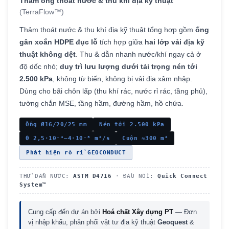
Thảm ống thoát nước & thu khí địa kỹ thuật
(TerraFlow™)
Thảm thoát nước & thu khí địa kỹ thuật tổng hợp gồm
ống
gân xoắn HDPE đục lỗ
tích hợp giữa
hai lớp vải địa kỹ
thuật không dệt
. Thu & dẫn nhanh nước/khí ngay cả ở
độ dốc nhỏ;
duy trì lưu lượng dưới tải trọng nén tới
2.500 kPa
, không từ biến, không bị vải địa xâm nhập.
Dùng cho bãi chôn lấp (thu khí rác, nước rỉ rác, tầng phủ),
tường chắn MSE, tầng hầm, đường hầm, hồ chứa.
Ống Ø16/20/25 mm
Nén tới 2.500 kPa
θ 2,5·10⁻⁴–4·10⁻³ m²/s
Cuộn ≈300 m²
Phát hiện rò rỉ GEOCONDUCT
THỬ DẪN NƯỚC:
ASTM D4716
· ĐẦU NỐI:
Quick Connect
System™
Cung cấp đến dự án bởi
Hoá chất Xây dựng PT
— Đơn
vị nhập khẩu, phân phối vật tư địa kỹ thuật
Geoquest
&