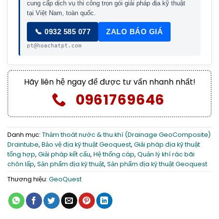
cung cấp dịch vụ thi công trọn gói giải pháp địa kỹ thuật
tại Việt Nam, toàn quốc.
📞 0932 585 077
ZALO BÁO GIÁ
pt@hoachatpt.com
Hãy liên hệ ngay để được tư vấn nhanh nhất!
0961769646
Danh mục:
Thảm thoát nước & thu khí (Drainage GeoComposite)
Draintube
,
Bảo vệ địa kỹ thuật Geoquest
,
Giải pháp địa kỹ thuật
tổng hợp
,
Giải pháp kết cấu
,
Hệ thống cáp
,
Quản lý khí rác bãi
chôn lấp
,
Sản phẩm địa kỹ thuật
,
Sản phẩm địa kỹ thuật Geoquest
Thương hiệu:
GeoQuest