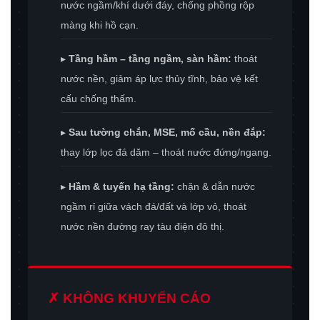
nước ngầm/khí dưới đáy, chống phồng rộp
màng khi hồ cạn.
▸
Tầng hầm – tầng ngầm, sàn hầm:
thoát
nước nền, giảm áp lực thủy tĩnh, bảo vệ kết
cấu chống thấm.
▸
Sau tường chắn, MSE, mố cầu, nền đắp:
thay lớp lọc đá dăm – thoát nước đứng/ngang.
▸
Hầm & tuyến hạ tầng:
chặn & dẫn nước
ngầm rỉ giữa vách đá/đất và lớp vỏ, thoát
nước nền đường ray tàu điện đô thị.
✗ KHÔNG KHUYẾN CÁO