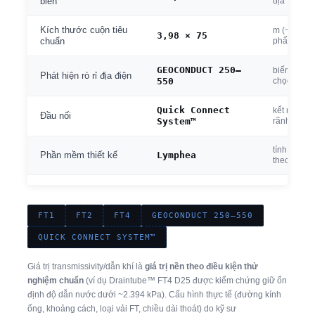
địa
biến
Kích thước cuộn tiêu
m (~300 m²
3,98 × 75
phẩm khác
chuẩn
GEOCONDUCT 250–
biến thể d
Phát hiện rò rỉ địa điện
550
chọc thủng
Quick Connect
kết nối kín
Đầu nối
System™
rãnh dẫn
tính lưu lư
Lymphea
Phần mềm thiết kế
theo dự án
FT1
FT2
FT4
GEOCONDUCT 250–550
QUICK CONNECT SYSTEM™
Giá trị transmissivity/dẫn khí là
giá trị nền theo điều kiện thử
nghiệm chuẩn
(ví dụ Draintube™ FT4 D25 được kiểm chứng giữ ổn
định độ dẫn nước dưới ~2.394 kPa). Cấu hình thực tế (đường kính
ống, khoảng cách, loại vải FT, chiều dài thoát) do kỹ sư