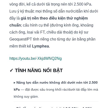
vòng đời, kể cả dưới tải trọng nén tới 2.500 kPa.
Lưu ý kỹ thuật: mọi thông số dẫn nước/dẫn khí dưới
đây là
giá trị nền theo điều kiện thử nghiệm
chuẩn
; cấu hình cụ thể (đường kính ống, khoảng
cách ống, loại vải FT, chiều dài thoát) do kỹ sư
Geoquest/PT tính riêng cho từng dự án bằng phần
mềm thiết kế
Lymphea
.
https://youtu.be/-XkjdWNQ2Ng
✓ TÍNH NĂNG NỔI BẬT
▸
Năng lực dẫn nước không đổi dưới nén tới 2.500
kPa
— đặt được sâu trong khối rác/dưới tải đắp lớn mà
không suy giảm.