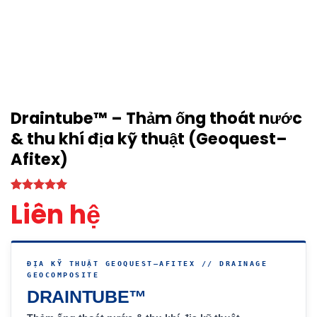
Draintube™ – Thảm ống thoát nước
& thu khí địa kỹ thuật (Geoquest–
Afitex)
5.00
1
trên 5
Liên hệ
dựa trên
đánh giá
ĐỊA KỸ THUẬT GEOQUEST–AFITEX // DRAINAGE
GEOCOMPOSITE
DRAINTUBE™