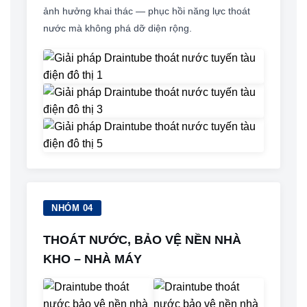
ảnh hưởng khai thác — phục hồi năng lực thoát
nước mà không phá dỡ diện rộng.
NHÓM 04
THOÁT NƯỚC, BẢO VỆ NỀN NHÀ
KHO – NHÀ MÁY