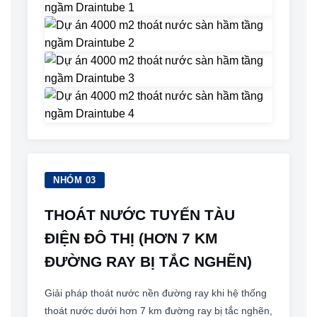
NHÓM 03
THOÁT NƯỚC TUYẾN TÀU
ĐIỆN ĐÔ THỊ (HƠN 7 KM
ĐƯỜNG RAY BỊ TẮC NGHẼN)
Giải pháp thoát nước nền đường ray khi hệ thống
thoát nước dưới hơn 7 km đường ray bị tắc nghẽn,