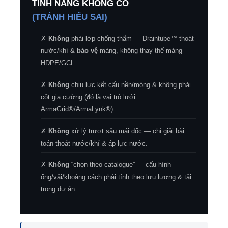
TÍNH NĂNG KHÔNG CÓ
(TRÁNH HIỂU SAI)
✗
Không
phải lớp chống thấm — Draintube™ thoát
nước/khí &
bảo vệ
màng, không thay thế màng
HDPE/GCL.
✗
Không
chịu lực kết cấu nền/móng & không phải
cốt gia cường (đó là vai trò lưới
ArmaGrid®/ArmaLynk®).
✗
Không
xử lý trượt sâu mái dốc — chỉ giải bài
toán thoát nước/khí & áp lực nước.
✗
Không
“chọn theo catalogue” — cấu hình
ống/vải/khoảng cách phải tính theo lưu lượng & tải
trọng dự án.