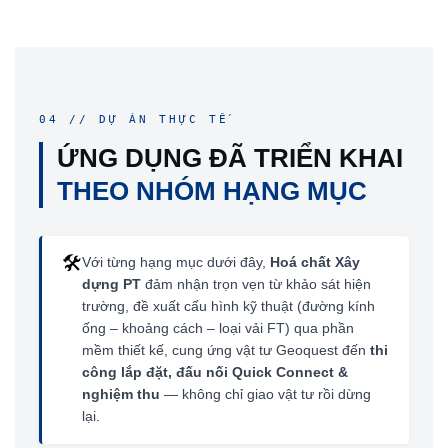
04 // DỰ ÁN THỰC TẾ
ỨNG DỤNG ĐÃ TRIỂN KHAI
THEO NHÓM HẠNG MỤC
🛠️
Với từng hạng mục dưới đây,
Hoá chất Xây
dựng PT
đảm nhận trọn vẹn từ khảo sát hiện
trường, đề xuất cấu hình kỹ thuật (đường kính
ống – khoảng cách – loại vải FT) qua phần
mềm thiết kế, cung ứng vật tư Geoquest đến
thi
công lắp đặt, đấu nối Quick Connect &
nghiệm thu
— không chỉ giao vật tư rồi dừng
lại.