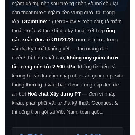
ngầm đô thị, nền sau tường chắn và mố cầu lại
cần thoát nước ngầm bền vững dưới tải trọng
lớn.
Draintube™
(TerraFlow™ toàn cầu) là thảm
thoát nước & thu khí địa kỹ thuật kết hợp
ống
gân xoắn đục lỗ Ø16/20/25 mm
tích hợp trong
vải địa kỹ thuật không dệt — tạo mạng dẫn
nước/khí hiệu suất cao,
không suy giảm dưới
tải trọng nén tới 2.500 kPa
, không từ biến và
không bị vải địa xâm nhập như các geocomposite
thông thường. Giải pháp được cung cấp đến dự
án bởi
Hoá chất Xây dựng PT
— đơn vị nhập
khẩu, phân phối vật tư địa kỹ thuật Geoquest &
thi công trọn gói tại Việt Nam, toàn quốc.