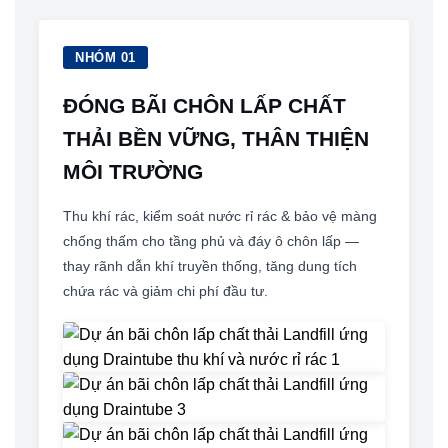
NHÓM 01
ĐÓNG BÃI CHÔN LẤP CHẤT
THẢI BỀN VỮNG, THÂN THIỆN
MÔI TRƯỜNG
Thu khí rác, kiểm soát nước rỉ rác & bảo vệ màng
chống thấm cho tầng phủ và đáy ô chôn lấp —
thay rãnh dẫn khí truyền thống, tăng dung tích
chứa rác và giảm chi phí đầu tư.