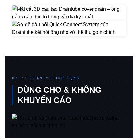
02 // PHẠM VI ỨNG DỤNG
DÙNG CHO & KHÔNG
KHUYẾN CÁO