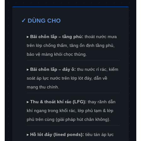
✓ DÙNG CHO
▸
Bãi chôn lấp – tầng phủ:
thoát nước mưa
trên lớp chống thấm, tăng ổn định tầng phủ,
bảo vệ màng khỏi chọc thủng.
▸
Bãi chôn lấp – đáy ô:
thu nước rỉ rác, kiểm
soát áp lực nước trên lớp lót đáy, dẫn về
mạng thu chính.
▸
Thu & thoát khí rác (LFG):
thay rãnh dẫn
khí ngang trong khối rác, lớp phủ tạm & lớp
phủ trên cùng (giải pháp hút chân không).
▸
Hồ lót đáy (lined ponds):
tiêu tán áp lực