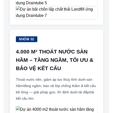
NHÓM 02
4.000 M² THOÁT NƯỚC SÀN
HẦM – TẦNG NGẦM, TỐI ƯU &
BẢO VỆ KẾT CẤU
Thoát nước nền, giảm áp lực thủy tĩnh dưới sàn
hầm/tầng ngầm; bảo vệ lớp chống thấm & kết cấu
bê tông — giải pháp gọn, ổn định dưới tải đắp/tải
kết cấu lớn.