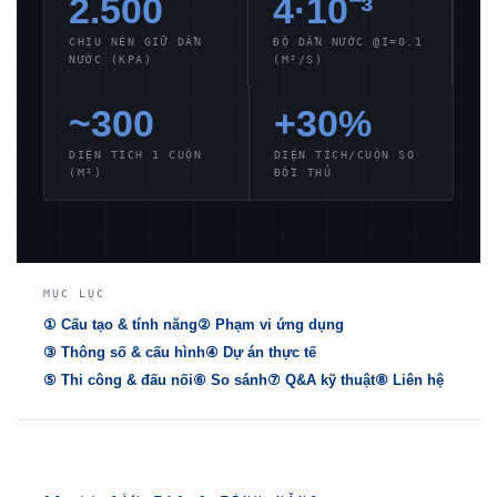
2.500
4·10⁻³
CHỊU NÉN GIỮ DẪN
ĐỘ DẪN NƯỚC @I=0.1
NƯỚC (KPA)
(M²/S)
~300
+30%
DIỆN TÍCH 1 CUỘN
DIỆN TÍCH/CUỘN SO
(M²)
ĐỐI THỦ
MỤC LỤC
① Cấu tạo & tính năng
② Phạm vi ứng dụng
③ Thông số & cấu hình
④ Dự án thực tế
⑤ Thi công & đấu nối
⑥ So sánh
⑦ Q&A kỹ thuật
⑧ Liên hệ