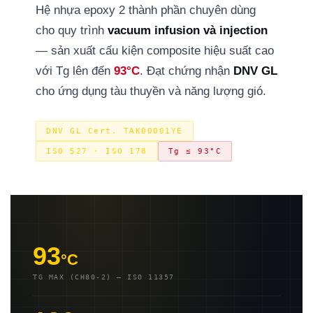
Hệ nhựa epoxy 2 thành phần chuyên dùng
cho quy trình
vacuum infusion và injection
— sản xuất cấu kiện composite hiệu suất cao
với Tg lên đến
93°C
. Đạt chứng nhận
DNV GL
cho ứng dụng tàu thuyền và năng lượng gió.
DNV GL Cert. TAK00001YE
ISO 527 · ISO 178
Tg ≤ 93°C
93
°C
TG MAX (CH80-2) — ISO 11357