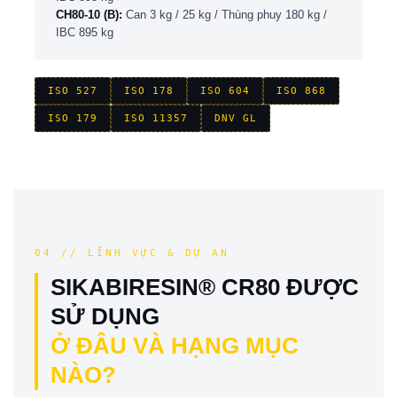
CH80-10 (B):
Can 3 kg / 25 kg / Thùng phuy 180 kg /
IBC 895 kg
ISO 527
ISO 178
ISO 604
ISO 868
ISO 179
ISO 11357
DNV GL
04 // LĨNH VỰC & DỰ ÁN
SIKABIRESIN® CR80 ĐƯỢC
SỬ DỤNG
Ở ĐÂU VÀ HẠNG MỤC
NÀO?