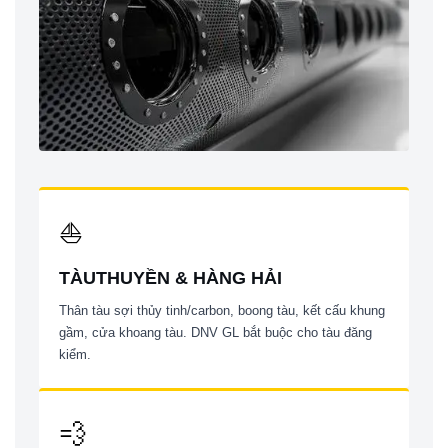
⛵
TÀUTHUYỀN & HÀNG HẢI
Thân tàu sợi thủy tinh/carbon, boong tàu, kết cấu khung
gầm, cửa khoang tàu. DNV GL bắt buộc cho tàu đăng
kiểm.
💨