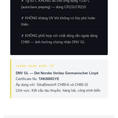
✗ Tg 93°C KHÔNG đủ cho ứng dụng >130°C
(autoclave prepreg) — dùng CR131/CR215
✗ KHÔNG kháng UV khi không có lớp phủ hoàn
thiện
✗ KHÔNG phối hợp với chất đóng rắn ngoài dòng
CH80 — ảnh hưởng chứng nhận DNV GL
CHỨNG NHẬN QUỐC TẾ
DNV GL — Det Norske Veritas Germanischer Lloyd
Certificate No.
TAK00001YE
Áp dụng với: SikaBiresin® CH80-6 và CH80-10
Lĩnh vực: Kết cấu tàu thuyền, hàng hải, công trình biển