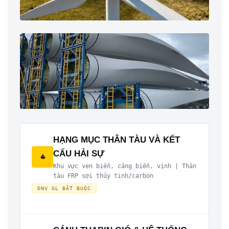
HẠNG MỤC THÂN TÀU VÀ KẾT
CẤU HẢI SỰ
⛵
Khu vực ven biển, cảng biển, vịnh | Thân
tàu FRP sợi thủy tinh/carbon
DNV GL BẮT BUỘC