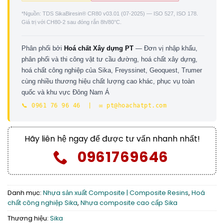
*Nguồn: TDS SikaBiresin® CR80 v03.01 (07-2025) — ISO 527, ISO 178.
Giá trị với CH80-2 sau đóng rắn 8h/80°C.
Phân phối bởi
Hoá chất Xây dựng PT
— Đơn vị nhập khẩu,
phân phối và thi công vật tư cầu đường, hoá chất xây dựng,
hoá chất công nghiệp của Sika, Freyssinet, Geoquest, Trumer
cùng nhiều thương hiệu chất lượng cao khác, phục vụ toàn
quốc và khu vực Đông Nam Á
📞 0961 76 96 46 | ✉️ pt@hoachatpt.com
Hãy liên hệ ngay để được tư vấn nhanh nhất!
0961769646
Danh mục:
Nhựa sản xuất Composite | Composite Resins
,
Hoá
chất công nghiệp Sika
,
Nhựa composite cao cấp Sika
Thương hiệu:
Sika