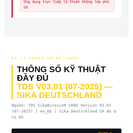
Ứng dụng trực tiếp lộ thiên không lớp phủ
UV
03 // THÔNG SỐ KỸ THUẬT
THÔNG SỐ KỸ THUẬT
ĐẦY ĐỦ
TDS V03.01 (07-2025) —
SIKA DEUTSCHLAND
Nguồn: TDS SikaBiresin® CR80 Version 03.01
(07-2025) | en_DE | Sika Deutschland CH AG &
Co KG