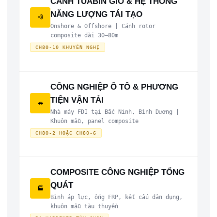
CÁNH TUABIN GIÓ & HỆ THỐNG
NĂNG LƯỢNG TÁI TẠO
💨
Onshore & Offshore | Cánh rotor
composite dài 30–80m
CH80-10 KHUYẾN NGHỊ
CÔNG NGHIỆP Ô TÔ & PHƯƠNG
TIỆN VẬN TẢI
🚗
Nhà máy FDI tại Bắc Ninh, Bình Dương |
Khuôn mẫu, panel composite
CH80-2 HOẶC CH80-6
COMPOSITE CÔNG NGHIỆP TỔNG
QUÁT
🏭
Bình áp lực, ống FRP, kết cấu dân dụng,
khuôn mẫu tàu thuyền