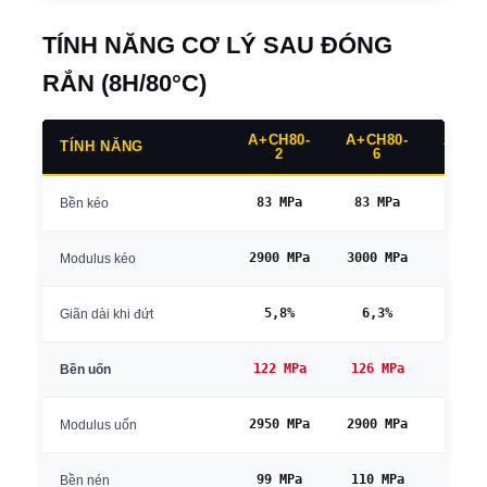
TÍNH NĂNG CƠ LÝ SAU ĐÓNG
RẮN (8H/80°C)
A+CH80-
A+CH80-
A+CH
TÍNH NĂNG
2
6
10
83 MPa
83 MPa
80 M
Bền kéo
2900 MPa
3000 MPa
3000 
Modulus kéo
5,8%
6,3%
6,5
Giãn dài khi đứt
122 MPa
126 MPa
124 M
Bền uốn
2950 MPa
2900 MPa
2900 
Modulus uốn
99 MPa
110 MPa
106 M
Bền nén