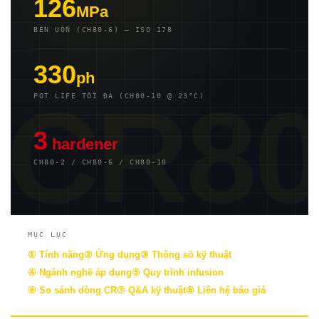
126
MPa
BỀN UỐN (CH80-6) — ISO 178
330
ph
CR8
POT LIFE TỐI ĐA (CH80-10 @ 23°C)
3
hardener
CH80-2 / CH80-6 / CH80-10
MỤC LỤC
① Tính năng
② Ứng dụng
③ Thông số kỹ thuật
④ Ngành nghề áp dụng
⑤ Quy trình infusion
⑥ So sánh dòng CR
⑦ Q&A kỹ thuật
⑧ Liên hệ báo giá