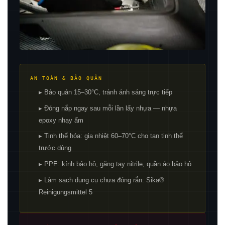
AN TOÀN & BẢO QUẢN
▸ Bảo quản 15–30°C, tránh ánh sáng trực tiếp
▸ Đóng nắp ngay sau mỗi lần lấy nhựa — nhựa
epoxy nhạy ẩm
▸ Tinh thể hóa: gia nhiệt 60–70°C cho tan tinh thể
trước dùng
▸ PPE: kính bảo hộ, găng tay nitrile, quần áo bảo hộ
▸ Làm sạch dụng cụ chưa đóng rắn: Sika®
Reinigungsmittel 5