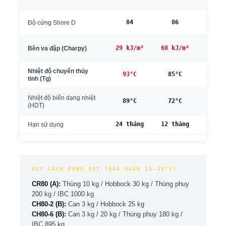
84
86
86
Độ cứng Shore D
29 kJ/m²
68 kJ/m²
76 kJ
Bền va đập (Charpy)
Nhiệt độ chuyển thủy
93°C
85°C
85°
tinh (Tg)
Nhiệt độ biến dạng nhiệt
89°C
72°C
72°
(HDT)
24 tháng
12 tháng
12 th
Hạn sử dụng
QUY CÁCH ĐÓNG GÓI (BẢO QUẢN 15–30°C)
CR80 (A):
Thùng 10 kg / Hobbock 30 kg / Thùng phuy
200 kg / IBC 1000 kg
CH80-2 (B):
Can 3 kg / Hobbock 25 kg
CH80-6 (B):
Can 3 kg / 20 kg / Thùng phuy 180 kg /
IBC 895 kg