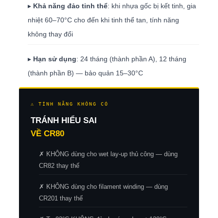
▸
Khả năng đảo tinh thể
: khi nhựa gốc bị kết tinh, gia
nhiệt 60–70°C cho đến khi tinh thể tan, tính năng
không thay đổi
▸
Hạn sử dụng
: 24 tháng (thành phần A), 12 tháng
(thành phần B) — bảo quản 15–30°C
⚠ TÍNH NĂNG KHÔNG CÓ
TRÁNH HIỂU SAI
VỀ CR80
✗ KHÔNG dùng cho wet lay-up thủ công — dùng
CR82 thay thế
✗ KHÔNG dùng cho filament winding — dùng
CR201 thay thế