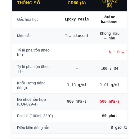
CH80-2
THÔNG SỐ
CR80 (A)
CH8
(B)
Amine
A
Epoxy resin
Gốc hóa học
hardener
ha
Không màu
Khô
Translucent
Màu sắc
– nâu
–
Tỷ lệ pha trộn (theo
A : B = 100 : 
KL)
Tỷ lệ pha trộn (theo
—
100 : 34
10
TT)
Khối lượng riêng
1,13 g/ml
1,01 g/ml
0,9
(lỏng)
Độ nhớt hỗn hợp
900 mPa·s
500 mPa·s
230
(CQP029-4)
—
60 phút
19
Pot life (100ml, 23°C)
8 giờ tại 80°
Điều kiện đóng rắn