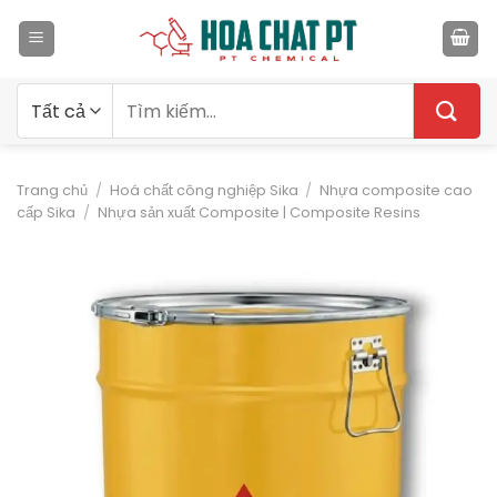
Bỏ
qua
nội
dung
Tìm
kiếm:
Trang chủ
/
Hoá chất công nghiệp Sika
/
Nhựa composite cao
cấp Sika
/
Nhựa sản xuất Composite | Composite Resins