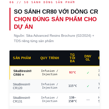
06 // SO SÁNH DÒNG SẢN PHẨM
SO SÁNH CR80 VỚI DÒNG CR
CHỌN ĐÚNG SẢN PHẨM CHO
DỰ ÁN
Nguồn: Sika Advanced Resins Brochure (02/2024) +
TDS riêng từng sản phẩm
TG
DNV
SẢN PHẨM
QUY TRÌNH
TỐI
ĐẶC Đ
GL
ĐA
3 harden
SikaBiresin®
Infusion /
93°C
✓
Injection
giá tốt
CR80 ⭐
Tg cao 
SikaBiresin®
Infusion /
115°C
✓
Injection
nhiệt độ
CR120
138–
Hệ chuẩ
SikaBiresin®
Infusion /
—
Injection
150°C
5 harde
CR131