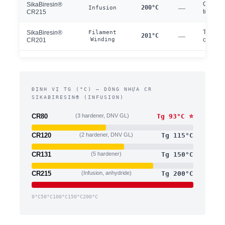
Chịu nh
SikaBiresin®
200°C
—
Infusion
tô/hàng
CR215
Tg 201°
SikaBiresin®
Filament
201°C
—
Winding
chuyên 
CR201
ĐỊNH VỊ TG (°C) — DÒNG NHỰA CR
SIKABIRESIN® (INFUSION)
CR80
(3 hardener, DNV GL)
Tg 93°C ⭐
CR120
(2 hardener, DNV GL)
Tg 115°C
CR131
(5 hardener)
Tg 150°C
CR215
(Infusion, anhydride)
Tg 200°C
0°C50°C100°C150°C200°C