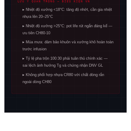
LƯU Ý QUAN TRỌNG — ĐIỀU KIỆN VN
▸ Nhiệt độ xưởng <18°C: tăng độ nhớt, cần gia nhiệt
nhựa lên 20–25°C
▸ Nhiệt độ xưởng >25°C: pot life rút ngắn đáng kể —
ưu tiên CH80-10
▸ Mùa mưa: đảm bảo khuôn và xưởng khô hoàn toàn
trước infusion
▸ Tỷ lệ pha trộn 100:30 phải tuân thủ chính xác —
sai lệch ảnh hưởng Tg và chứng nhận DNV GL
▸ Không phối hợp nhựa CR80 với chất đóng rắn
ngoài dòng CH80