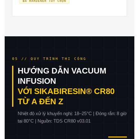
BA HARDENER TÙY CHỌN
05 // QUY TRÌNH THI CÔNG
HƯỚNG DẪN VACUUM
INFUSION
VỚI SIKABIRESIN® CR80
TỪ A ĐẾN Z
Nhiệt độ xử lý khuyến nghị: 18–25°C | Đóng rắn: 8 giờ
tại 80°C | Nguồn: TDS CR80 v03.01