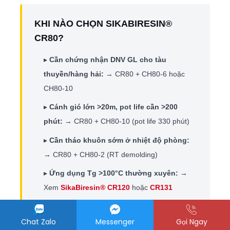
KHI NÀO CHỌN SIKABIRESIN®
CR80?
▸
Cần chứng nhận DNV GL cho tàu
thuyền/hàng hải:
→ CR80 + CH80-6 hoặc
CH80-10
▸
Cánh gió lớn >20m, pot life cần >200
phút:
→ CR80 + CH80-10 (pot life 330 phút)
▸
Cần tháo khuôn sớm ở nhiệt độ phòng:
→ CR80 + CH80-2 (RT demolding)
▸
Ứng dụng Tg >100°C thường xuyên:
→
Xem
SikaBiresin® CR120
hoặc
CR131
▸
Filament winding ống áp lực, trục quay:
→ Xem SikaBiresin® CR201 (chuyên filament
Chat Zalo
Messenger
Gọi Ngay