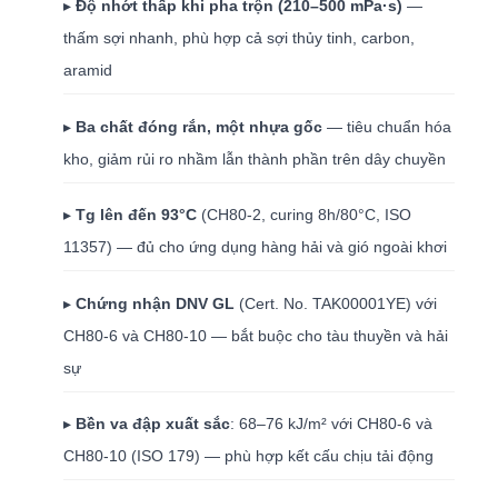
▸
Độ nhớt thấp khi pha trộn (210–500 mPa·s)
—
thấm sợi nhanh, phù hợp cả sợi thủy tinh, carbon,
aramid
▸
Ba chất đóng rắn, một nhựa gốc
— tiêu chuẩn hóa
kho, giảm rủi ro nhầm lẫn thành phần trên dây chuyền
▸
Tg lên đến 93°C
(CH80-2, curing 8h/80°C, ISO
11357) — đủ cho ứng dụng hàng hải và gió ngoài khơi
▸
Chứng nhận DNV GL
(Cert. No. TAK00001YE) với
CH80-6 và CH80-10 — bắt buộc cho tàu thuyền và hải
sự
▸
Bền va đập xuất sắc
: 68–76 kJ/m² với CH80-6 và
CH80-10 (ISO 179) — phù hợp kết cấu chịu tải động