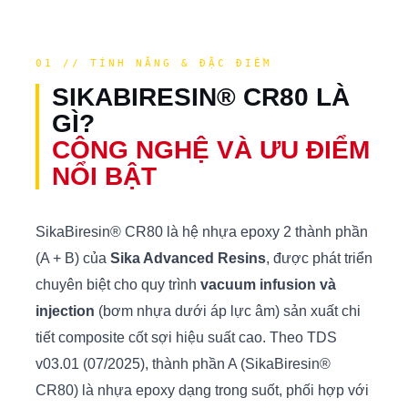
01 // TÍNH NĂNG & ĐẶC ĐIỂM
SIKABIRESIN® CR80 LÀ
GÌ?
CÔNG NGHỆ VÀ ƯU ĐIỂM
NỔI BẬT
SikaBiresin® CR80 là hệ nhựa epoxy 2 thành phần
(A + B) của
Sika Advanced Resins
, được phát triển
chuyên biệt cho quy trình
vacuum infusion và
injection
(bơm nhựa dưới áp lực âm) sản xuất chi
tiết composite cốt sợi hiệu suất cao. Theo TDS
v03.01 (07/2025), thành phần A (SikaBiresin®
CR80) là nhựa epoxy dạng trong suốt, phối hợp với