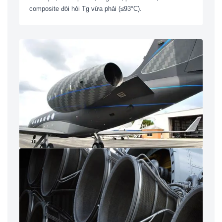
composite đòi hỏi Tg vừa phải (≤93°C).