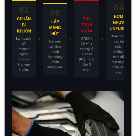
04
01
03
02
BƠM
CHUẨN
PHA
LẮP
NHỰA
BỊ
TRỘN
MÀNG
(INFUSE)
KHUÔN
NHỰA
HÚT
Bơm nhựa
›
›
›
›
Làm sạch,
CR80 +
Đặt peel
vào túi
bôi
CH80-x
ply, flow
chân
release
theo tỷ lệ
mesh.
không,
agent.
100:30
Bọc màng
theo dõi
Trải sợi
(KL). Trộn
chân
mặt nhựa
khô vào
đều 3
không kín.
thấm đều
khuôn.
phút.
sợi.