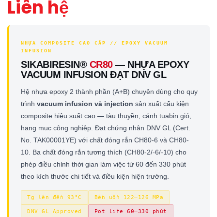
Liên hệ
NHỰA COMPOSITE CAO CẤP // EPOXY VACUUM
INFUSION
SIKABIRESIN®
CR80
— NHỰA EPOXY
VACUUM INFUSION ĐẠT DNV GL
Hệ nhựa epoxy 2 thành phần (A+B) chuyên dùng cho quy
trình
vacuum infusion và injection
sản xuất cấu kiện
composite hiệu suất cao — tàu thuyền, cánh tuabin gió,
hạng mục công nghiệp. Đạt chứng nhận DNV GL (Cert.
No. TAK00001YE) với chất đóng rắn CH80-6 và CH80-
10. Ba chất đóng rắn tương thích (CH80-2/-6/-10) cho
phép điều chỉnh thời gian làm việc từ 60 đến 330 phút
theo kích thước chi tiết và điều kiện hiện trường.
Tg lên đến 93°C
Bền uốn 122–126 MPa
DNV GL Approved
Pot life 60–330 phút