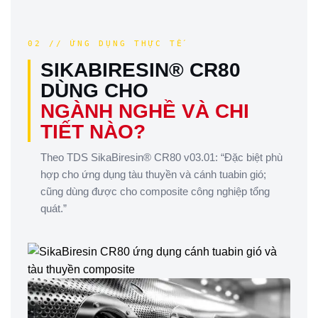
02 // ỨNG DỤNG THỰC TẾ
SIKABIRESIN® CR80
DÙNG CHO
NGÀNH NGHỀ VÀ CHI
TIẾT NÀO?
Theo TDS SikaBiresin® CR80 v03.01: “Đặc biệt phù
hợp cho ứng dụng tàu thuyền và cánh tuabin gió;
cũng dùng được cho composite công nghiệp tổng
quát.”