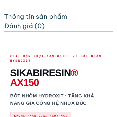
Thông tin sản phẩm
Đánh giá (0)
CHẤT ĐỘN NHỰA COMPOSITE // BỘT NHÔM
HYDROXIT
SIKABIRESIN
®
AX150
BỘT NHÔM HYDROXIT · TĂNG KHẢ
NĂNG GIA CÔNG HỆ NHỰA ĐÚC
KHÔNG PHÂN LOẠI NGUY HẠI