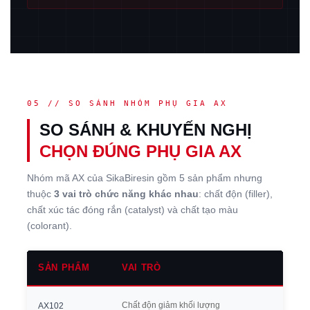
05 // SO SÁNH NHÓM PHỤ GIA AX
SO SÁNH & KHUYẾN NGHỊ
CHỌN ĐÚNG PHỤ GIA AX
Nhóm mã AX của SikaBiresin gồm 5 sản phẩm nhưng
thuộc
3 vai trò chức năng khác nhau
: chất độn (filler),
chất xúc tác đóng rắn (catalyst) và chất tạo màu
(colorant).
SẢN PHẨM
VAI TRÒ
Chất độn giảm khối lượng
AX102