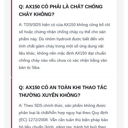
Q: AX150 CÓ PHẢI LÀ CHẤT CHỐNG
CHÁY KHÔNG?
A: TDS/SDS hiện có của AX150 không công bố chỉ
số hoặc chứng nhận chống cháy cụ thể cho sản
phẩm này. Dù nhôm hydroxit được biết đến với
tính chất giảm cháy trong một số ứng dụng vật
liệu khác, không nên mặc định AX150 đạt chuẩn
chống cháy nào nếu chưa có xác nhận bằng văn
bản từ Sika.
Q: AX150 CÓ AN TOÀN KHI THAO TÁC
THƯỜNG XUYÊN KHÔNG?
A: Theo SDS chính thức, sản phẩm không được
phân loại là chất/hỗn hợp nguy hại theo Quy định
(EC) 1272/2008. Vẫn cần tuân thủ biện pháp bảo
hộ tiêu chuẩn (kính, găng tay, tránh hít bụi) theo