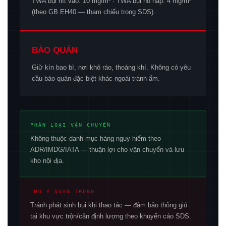
TWA bụi hít vào: 10 mg/m³ · TWA bụi hô hấp: 4 mg/m³
(theo GB EH40 — tham chiếu trong SDS).
BẢO QUẢN
Giữ kín bao bì, nơi khô ráo, thoáng khí. Không có yêu
cầu bảo quản đặc biệt khác ngoài tránh ẩm.
PHÂN LOẠI VẬN CHUYỂN
Không thuộc danh mục hàng nguy hiểm theo
ADR/IMDG/IATA — thuận lợi cho vận chuyển và lưu
kho nội địa.
LƯU Ý QUAN TRỌNG
Tránh phát sinh bụi khi thao tác — đảm bảo thông gió
tại khu vực trộn/cân định lượng theo khuyến cáo SDS.