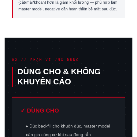
(cắt/mài/khoan) hơn là giảm khối lượng — phù hợp làm
master model, negative cần hoàn thiện bề mặt sau đúc.
02 // PHẠM VI ỨNG DỤNG
DÙNG CHO & KHÔNG
KHUYẾN CÁO
✓ DÙNG CHO
▸ Đúc backfill cho khuôn đúc, master model
cần gia công cơ khí sau đóng rắn