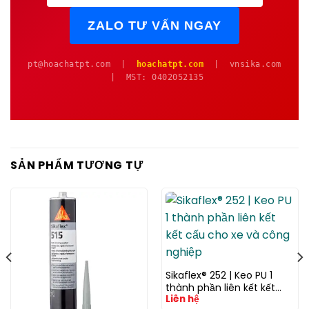
ZALO TƯ VẤN NGAY
pt@hoachatpt.com |
hoachatpt.com
| vnsika.com
| MST: 0402052135
SẢN PHẨM TƯƠNG TỰ
Sikaflex® 252 | Keo PU 1
thành phần liên kết kết
Liên hệ
cấu cho xe và công