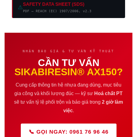
SAFETY DATA SHEET (SDS)
⚠️
PDF — REACH (EC) 1907/2006, v2.3
NHẬN BÁO GIÁ & TƯ VẤN KỸ THUẬT
CẦN TƯ VẤN
SIKABIRESIN® AX150?
Cung cấp thông tin hệ nhựa đang dùng, mục tiêu
gia công và khối lượng đúc — kỹ sư
Hoá chất PT
sẽ tư vấn tỷ lệ phối trộn và báo giá trong
2 giờ làm
việc
.
📞 GỌI NGAY: 0961 76 96 46