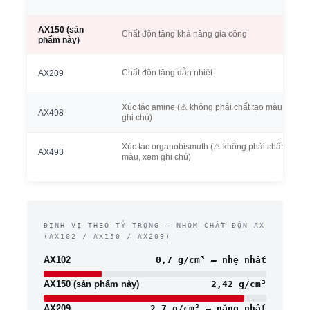
AX150 (sản
Chất độn tăng khả năng gia công
phẩm này)
Chất độn tăng dẫn nhiệt
AX209
Xúc tác amine (⚠ không phải chất tạo màu, xem
AX498
ghi chú)
Xúc tác organobismuth (⚠ không phải chất tạo
AX493
màu, xem ghi chú)
ĐỊNH VỊ THEO TỶ TRỌNG — NHÓM CHẤT ĐỘN AX
(AX102 / AX150 / AX209)
AX102
0,7 g/cm³ — nhẹ nhất
AX150 (sản phẩm này)
2,42 g/cm³
AX209
2,7 g/cm³ — nặng nhất