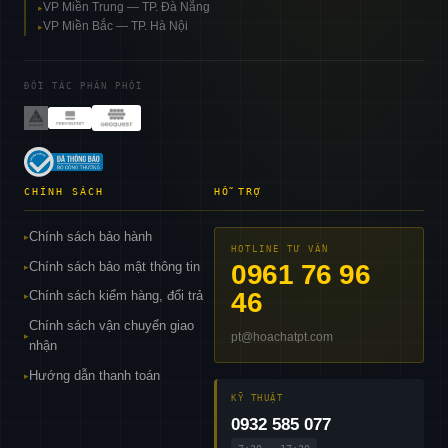
VP Miền Trung — TP. Đà Nẵng
▸
VP Miền Bắc — TP. Hà Nội
▸
ĐỐI TÁC PHÂN PHỐI
CHÍNH SÁCH
HỖ TRỢ
Chính sách bảo hành
▸
HOTLINE TƯ VẤN
Chính sách bảo mật thông tin
0961 76 96
▸
46
Chính sách kiểm hàng, đổi trả
▸
Chính sách vận chuyển giao
pt@hoachatpt.com
▸
nhận
Hướng dẫn thanh toán
▸
KỸ THUẬT
0932 585 077