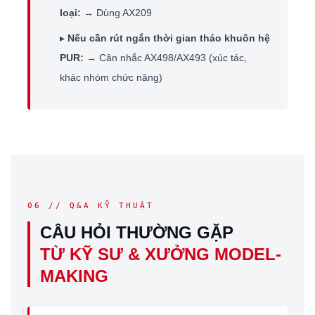
loại:
→ Dùng AX209
▸
Nếu cần rút ngắn thời gian tháo khuôn hệ
PUR:
→ Cân nhắc AX498/AX493 (xúc tác,
khác nhóm chức năng)
06 // Q&A KỸ THUẬT
CÂU HỎI THƯỜNG GẶP
TỪ KỸ SƯ & XƯỞNG MODEL-
MAKING