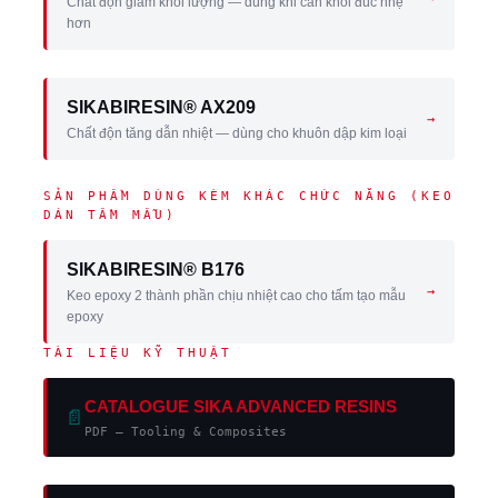
Chất độn giảm khối lượng — dùng khi cần khối đúc nhẹ
hơn
SIKABIRESIN® AX209
→
Chất độn tăng dẫn nhiệt — dùng cho khuôn dập kim loại
SẢN PHẨM DÙNG KÈM KHÁC CHỨC NĂNG (KEO
DÁN TẤM MẪU)
SIKABIRESIN® B176
→
Keo epoxy 2 thành phần chịu nhiệt cao cho tấm tạo mẫu
epoxy
TÀI LIỆU KỸ THUẬT
CATALOGUE SIKA ADVANCED RESINS
📄
PDF — Tooling & Composites