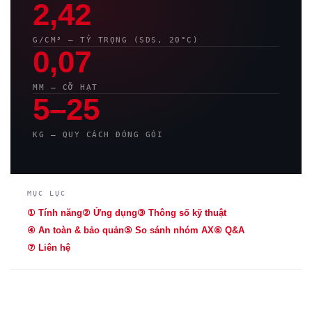
2,42
G/CM³ — TỶ TRỌNG (SDS, 20°C)
0,07
MM — CỠ HẠT
5–25
KG — QUY CÁCH ĐÓNG GÓI
MỤC LỤC
① Tính năng
② Ứng dụng
③ Thông số kỹ thuật
④ An toàn & bảo quản
⑤ So sánh nhóm AX
⑥ Q&A
⑦ Liên hệ