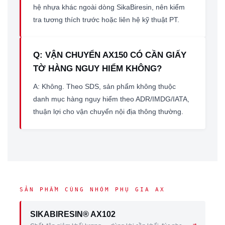
hệ nhựa khác ngoài dòng SikaBiresin, nên kiểm
tra tương thích trước hoặc liên hệ kỹ thuật PT.
Q: VẬN CHUYỂN AX150 CÓ CẦN GIẤY
TỜ HÀNG NGUY HIỂM KHÔNG?
A: Không. Theo SDS, sản phẩm không thuộc
danh mục hàng nguy hiểm theo ADR/IMDG/IATA,
thuận lợi cho vận chuyển nội địa thông thường.
SẢN PHẨM CÙNG NHÓM PHỤ GIA AX
SIKABIRESIN® AX102
→