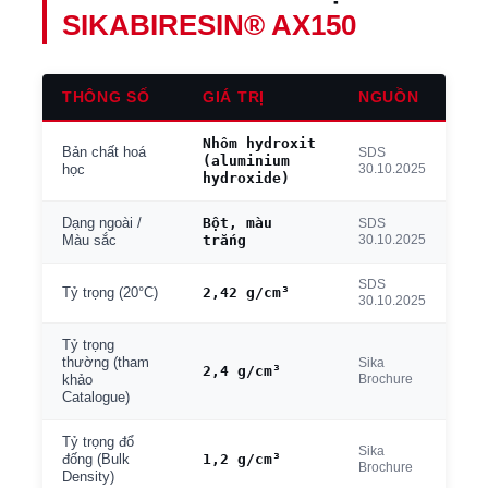
SIKABIRESIN® AX150
THÔNG SỐ
GIÁ TRỊ
NGUỒN
Nhôm hydroxit
Bản chất hoá
SDS
(aluminium
30.10.2025
học
hydroxide)
Bột, màu
Dạng ngoài /
SDS
trắng
30.10.2025
Màu sắc
SDS
2,42 g/cm³
Tỷ trọng (20°C)
30.10.2025
Tỷ trọng
thường (tham
Sika
2,4 g/cm³
Brochure
khảo
Catalogue)
Tỷ trọng đổ
Sika
1,2 g/cm³
đống (Bulk
Brochure
Density)