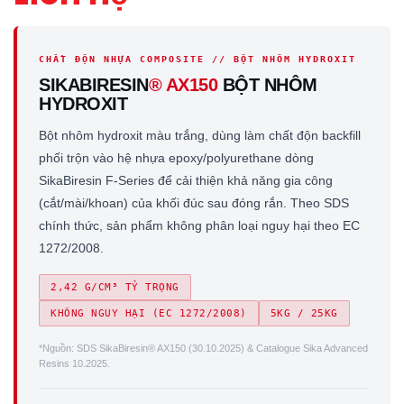
CHẤT ĐỘN NHỰA COMPOSITE // BỘT NHÔM HYDROXIT
SIKABIRESIN
® AX150
BỘT NHÔM
HYDROXIT
Bột nhôm hydroxit màu trắng, dùng làm chất độn backfill
phối trộn vào hệ nhựa epoxy/polyurethane dòng
SikaBiresin F-Series để cải thiện khả năng gia công
(cắt/mài/khoan) của khối đúc sau đóng rắn. Theo SDS
chính thức, sản phẩm không phân loại nguy hại theo EC
1272/2008.
2,42 G/CM³ TỶ TRỌNG
KHÔNG NGUY HẠI (EC 1272/2008)
5KG / 25KG
*Nguồn: SDS SikaBiresin® AX150 (30.10.2025) & Catalogue Sika Advanced
Resins 10.2025.