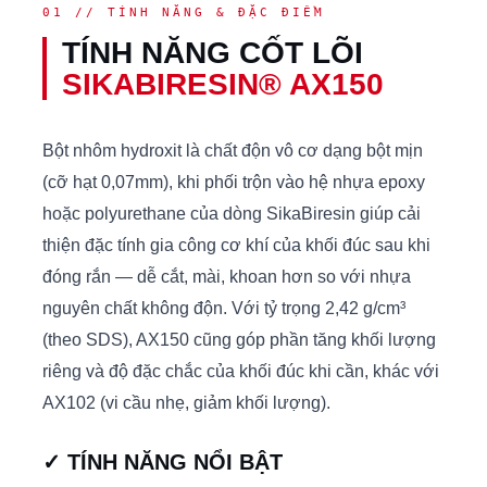
01 // TÍNH NĂNG & ĐẶC ĐIỂM
TÍNH NĂNG CỐT LÕI
SIKABIRESIN® AX150
Bột nhôm hydroxit là chất độn vô cơ dạng bột mịn
(cỡ hạt 0,07mm), khi phối trộn vào hệ nhựa epoxy
hoặc polyurethane của dòng SikaBiresin giúp cải
thiện đặc tính gia công cơ khí của khối đúc sau khi
đóng rắn — dễ cắt, mài, khoan hơn so với nhựa
nguyên chất không độn. Với tỷ trọng 2,42 g/cm³
(theo SDS), AX150 cũng góp phần tăng khối lượng
riêng và độ đặc chắc của khối đúc khi cần, khác với
AX102 (vi cầu nhẹ, giảm khối lượng).
✓ TÍNH NĂNG NỔI BẬT