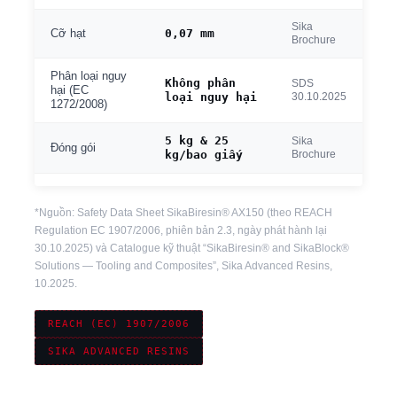
Sika
0,07 mm
Cỡ hạt
Brochure
Phân loại nguy
Không phân
SDS
hại (EC
loại nguy hại
30.10.2025
1272/2008)
5 kg & 25
Sika
Đóng gói
kg/bao giấy
Brochure
*Nguồn: Safety Data Sheet SikaBiresin® AX150 (theo REACH
Regulation EC 1907/2006, phiên bản 2.3, ngày phát hành lại
30.10.2025) và Catalogue kỹ thuật “SikaBiresin® and SikaBlock®
Solutions — Tooling and Composites”, Sika Advanced Resins,
10.2025.
REACH (EC) 1907/2006
SIKA ADVANCED RESINS