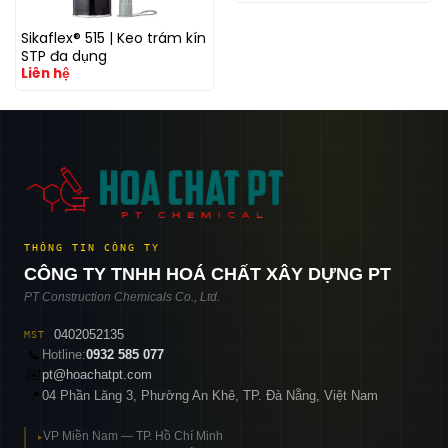
nghiệp
Sikaflex® 515 | Keo trám kín
STP đa dụng
Liên hệ
THÔNG TIN CÔNG TY
CÔNG TY TNHH HOÁ CHẤT XÂY DỰNG PT
PT Construction Chemicals Co., Ltd.
0402052135
MST
📞
Hotline:
0932 585 077
✉️
pt@hoachatpt.com
04 Phần Lăng 3, Phường An Khê, TP. Đà Nẵng, Việt Nam
📍
VP Miền Nam — TP. Hồ Chí Minh
▸