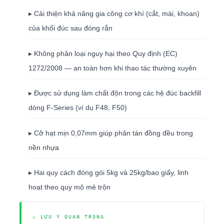
▸ Cải thiện khả năng gia công cơ khí (cắt, mài, khoan)
của khối đúc sau đóng rắn
▸ Không phân loại nguy hại theo Quy định (EC)
1272/2008 — an toàn hơn khi thao tác thường xuyên
▸ Được sử dụng làm chất độn trong các hệ đúc backfill
dòng F-Series (ví dụ F48, F50)
▸ Cỡ hạt mịn 0,07mm giúp phân tán đồng đều trong
nền nhựa
▸ Hai quy cách đóng gói 5kg và 25kg/bao giấy, linh
hoạt theo quy mô mẻ trộn
⚠ LƯU Ý QUAN TRỌNG