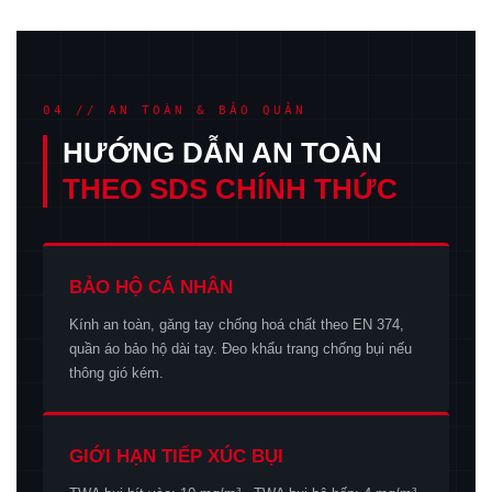
04 // AN TOÀN & BẢO QUẢN
HƯỚNG DẪN AN TOÀN
THEO SDS CHÍNH THỨC
BẢO HỘ CÁ NHÂN
Kính an toàn, găng tay chống hoá chất theo EN 374,
quần áo bảo hộ dài tay. Đeo khẩu trang chống bụi nếu
thông gió kém.
GIỚI HẠN TIẾP XÚC BỤI