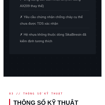
AX209 thay thế)
✗ Yêu cầu chứng nhận chống cháy cụ thể
chưa được TDS xác nhận
✗ Hệ nhựa không thuộc dòng SikaBiresin đã
kiểm định tương thích
03 // THÔNG SỐ KỸ THUẬT
THÔNG SỐ KỸ THUẬT