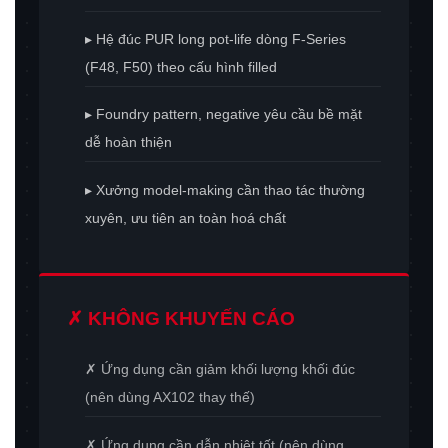
▸ Hệ đúc PUR long pot-life dòng F-Series
(F48, F50) theo cấu hình filled
▸ Foundry pattern, negative yêu cầu bề mặt
dễ hoàn thiện
▸ Xưởng model-making cần thao tác thường
xuyên, ưu tiên an toàn hoá chất
✗ KHÔNG KHUYẾN CÁO
✗ Ứng dụng cần giảm khối lượng khối đúc
(nên dùng AX102 thay thế)
✗ Ứng dụng cần dẫn nhiệt tốt (nên dùng