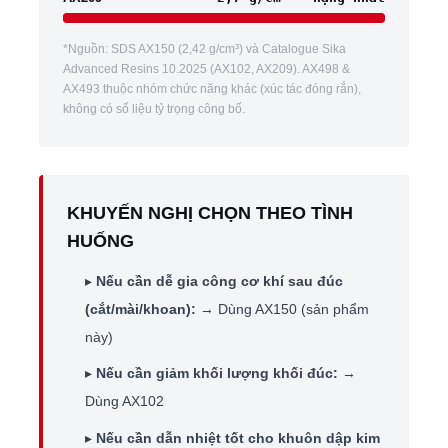
*Nguồn: SDS AX150 (2,42 g/cm³) và Catalogue Sika
Advanced Resins 10.2025 (AX102, AX209). AX498 &
AX493 thuộc nhóm chức năng khác (xúc tác đóng rắn),
không có số liệu tỷ trọng công bố.
KHUYẾN NGHỊ CHỌN THEO TÌNH
HUỐNG
▸
Nếu cần dễ gia công cơ khí sau đúc
(cắt/mài/khoan):
→ Dùng AX150 (sản phẩm
này)
▸
Nếu cần giảm khối lượng khối đúc:
→
Dùng AX102
▸
Nếu cần dẫn nhiệt tốt cho khuôn dập kim