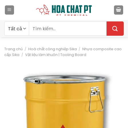
Bỏ
qua
nội
dung
Tìm
kiếm:
Trang chủ
/
Hoá chất công nghiệp Sika
/
Nhựa composite cao
cấp Sika
/
Vật liệu làm khuôn | Tooling Board