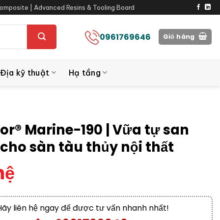
omposite | Advanced Resins & Tooling Board
0961769646
Giỏ hàng
Địa kỹ thuật
Hạ tầng
oor® Marine-190 | Vữa tự san
cho sàn tàu thủy nội thất
hệ
Hãy liên hệ ngay để được tư vấn nhanh nhất!