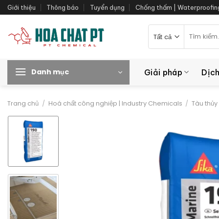
Bỏ
Giới thiệu
Thông báo
Tuyển dụng
Chống thấm | Waterproofin
qua
nội
Tìm
kiếm:
dung
Danh mục
Giải pháp
Dịch
Trang chủ
/
Hoá chất công nghiệp | Industry Chemicals
/
Tàu thủy