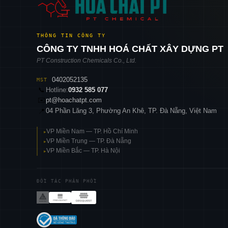
THÔNG TIN CÔNG TY
CÔNG TY TNHH HOÁ CHẤT XÂY DỰNG PT
PT Construction Chemicals Co., Ltd.
0402052135
MST
📞
Hotline:
0932 585 077
✉️
pt@hoachatpt.com
04 Phần Lăng 3, Phường An Khê, TP. Đà Nẵng, Việt Nam
📍
VP Miền Nam — TP. Hồ Chí Minh
▸
VP Miền Trung — TP. Đà Nẵng
▸
VP Miền Bắc — TP. Hà Nội
▸
ĐỐI TÁC PHÂN PHỐI