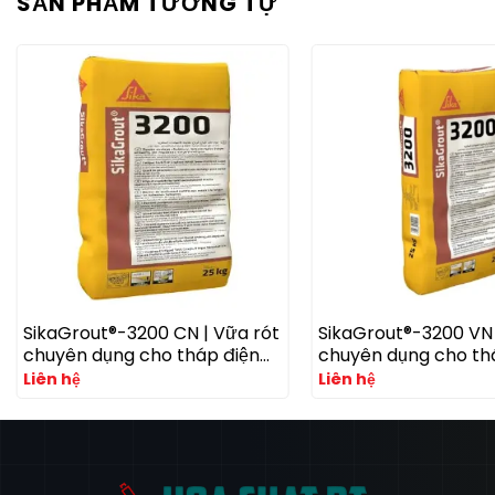
SẢN PHẨM TƯƠNG TỰ
SikaGrout®-3200 CN | Vữa rót
SikaGrout®-3200 VN 
chuyên dụng cho tháp điện
chuyên dụng cho th
gió với khả năng kháng mỏi
gió với khả năng kh
Liên hệ
Liên hệ
cao
cao