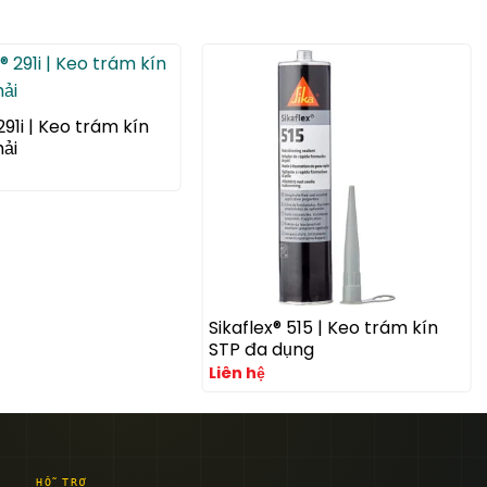
291i | Keo trám kín
ải
Sikaflex® 515 | Keo trám kín
STP đa dụng
Liên hệ
HỖ TRỢ