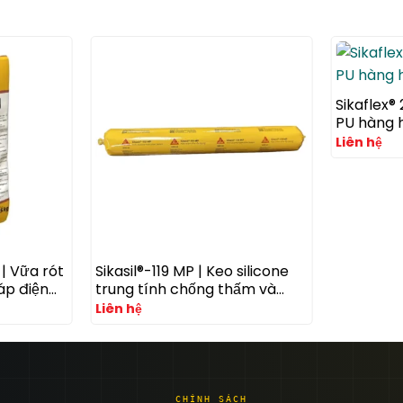
Sikaflex® 
PU hàng h
Liên hệ
| Vữa rót
Sikasil®-119 MP | Keo silicone
áp điện
trung tính chống thấm và
áng mỏi
trám khe đa dụng cho mặt
Liên hệ
dựng và xây dựng
CHÍNH SÁCH