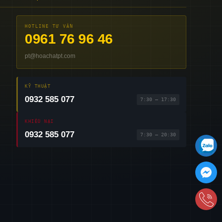
HOTLINE TƯ VẤN
0961 76 96 46
pt@hoachatpt.com
KỸ THUẬT
0932 585 077
7:30 – 17:30
KHIẾU NẠI
0932 585 077
7:30 – 20:30