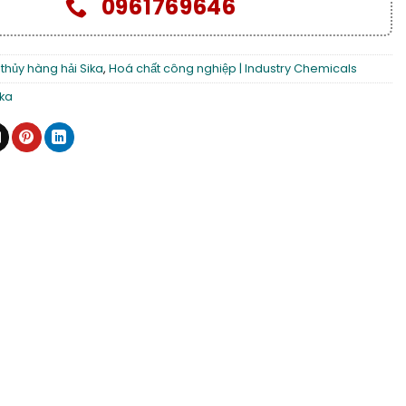
0961769646
thủy hàng hải Sika
,
Hoá chất công nghiệp | Industry Chemicals
ika