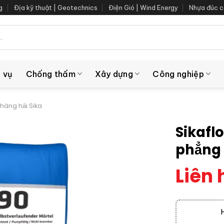
g
Địa kỹ thuật | Geotechnics
Điện Gió | Wind Energy
Nhựa đúc c
 vụ
Chống thấm
Xây dựng
Công nghiệp
 hàng hải Sika
Sikafl
phẳng 
Liên 