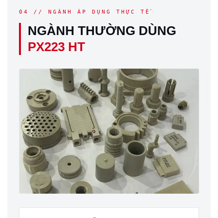
04 // NGÀNH ÁP DỤNG THỰC TẾ
NGÀNH THƯỜNG DÙNG
PX223 HT