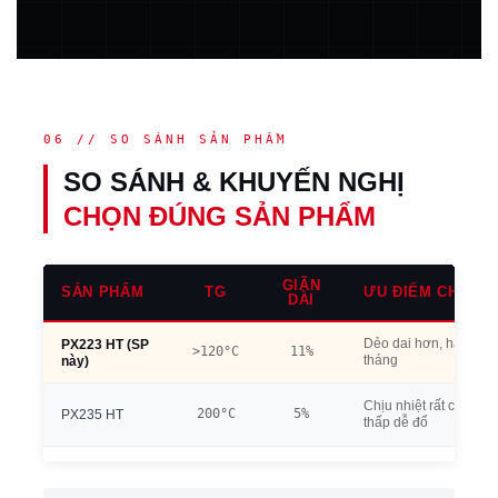
06 // SO SÁNH SẢN PHẨM
SO SÁNH & KHUYẾN NGHỊ
CHỌN ĐÚNG SẢN PHẨM
GIÃN
SẢN PHẨM
TG
ƯU ĐIỂM CHÍNH
DÀI
Dẻo dai hơn, hạn dùn
PX223 HT (SP
>120°C
11%
tháng
này)
Chịu nhiệt rất cao, nh
200°C
5%
PX235 HT
thấp dễ đổ