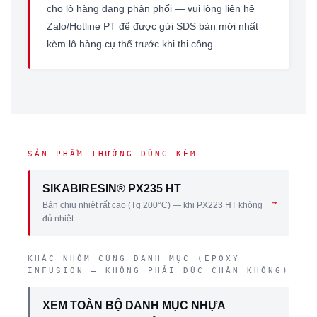
cho lô hàng đang phân phối — vui lòng liên hệ
Zalo/Hotline PT để được gửi SDS bản mới nhất
kèm lô hàng cụ thể trước khi thi công.
SẢN PHẨM THƯỜNG DÙNG KÈM
SIKABIRESIN® PX235 HT
→
Bản chịu nhiệt rất cao (Tg 200°C) — khi PX223 HT không
đủ nhiệt
KHÁC NHÓM CÙNG DANH MỤC (EPOXY
INFUSION — KHÔNG PHẢI ĐÚC CHÂN KHÔNG)
XEM TOÀN BỘ DANH MỤC NHỰA