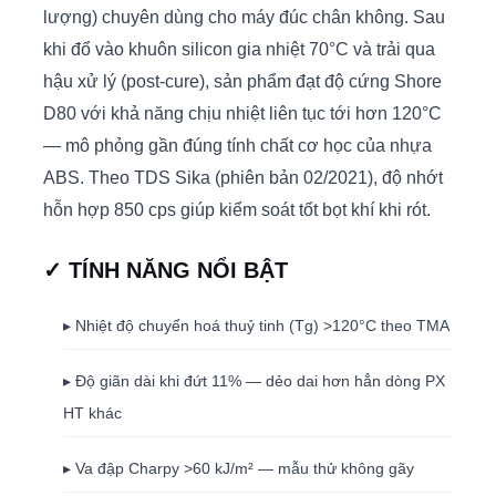
lượng) chuyên dùng cho máy đúc chân không. Sau
khi đổ vào khuôn silicon gia nhiệt 70°C và trải qua
hậu xử lý (post-cure), sản phẩm đạt độ cứng Shore
D80 với khả năng chịu nhiệt liên tục tới hơn 120°C
— mô phỏng gần đúng tính chất cơ học của nhựa
ABS. Theo TDS Sika (phiên bản 02/2021), độ nhớt
hỗn hợp 850 cps giúp kiểm soát tốt bọt khí khi rót.
✓ TÍNH NĂNG NỔI BẬT
▸ Nhiệt độ chuyển hoá thuỷ tinh (Tg) >120°C theo TMA
▸ Độ giãn dài khi đứt 11% — dẻo dai hơn hẳn dòng PX
HT khác
▸ Va đập Charpy >60 kJ/m² — mẫu thử không gãy