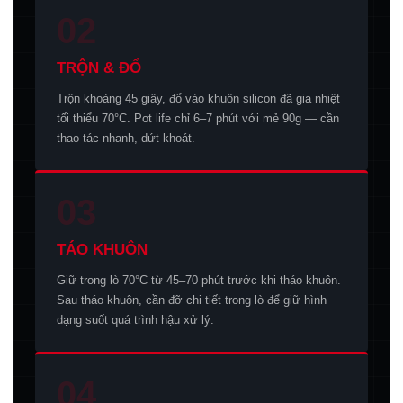
02
TRỘN & ĐỔ
Trộn khoảng 45 giây, đổ vào khuôn silicon đã gia nhiệt
tối thiểu 70°C. Pot life chỉ 6–7 phút với mẻ 90g — cần
thao tác nhanh, dứt khoát.
03
TÁO KHUÔN
Giữ trong lò 70°C từ 45–70 phút trước khi tháo khuôn.
Sau tháo khuôn, cần đỡ chi tiết trong lò để giữ hình
dạng suốt quá trình hậu xử lý.
04