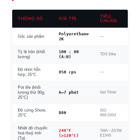
TIÊU
THÔNG SỐ
GIÁ TRỊ
CHUẨN
Polyurethane
—
Gốc sản phẩm
2K
100 : 80
Tỷ lệ trộn (khối
TDS Sika
(A:B)
lượng)
Độ nhớt hỗn
850 cps
—
hợp, 25°C
Pot life (khối
6–7 phút
Gel Timer
lượng thử 90g,
25°C)
Độ cứng Shore,
ISO
D80
868:2003
25°C
Nhiệt độ chuyển
248°F
TMA – ASTM
hoá thuỷ tinh
(>120°C)
E1545
(Tg)