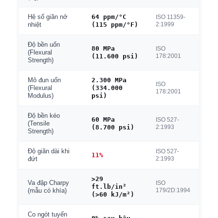
64 ppm/°C
Hệ số giãn nở
ISO 11359-
(115 ppm/°F)
2:1999
nhiệt
Độ bền uốn
80 MPa
ISO
(Flexural
(11.600 psi)
178:2001
Strength)
2.300 MPa
Mô đun uốn
ISO
(334.000
(Flexural
178:2001
psi)
Modulus)
Độ bền kéo
60 MPa
ISO 527-
(Tensile
(8.700 psi)
2:1993
Strength)
Độ giãn dài khi
ISO 527-
11%
2:1993
đứt
>29
Va đập Charpy
ISO
ft.lb/in²
179/2D:1994
(mẫu có khía)
(>60 kJ/m²)
Co ngót tuyến