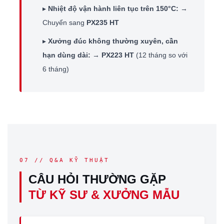
▸
Nhiệt độ vận hành liên tục trên 150°C:
→
Chuyển sang
PX235 HT
▸
Xưởng đúc không thường xuyên, cần
hạn dùng dài:
→
PX223 HT
(12 tháng so với
6 tháng)
07 // Q&A KỸ THUẬT
CÂU HỎI THƯỜNG GẶP
TỪ KỸ SƯ & XƯỞNG MẪU