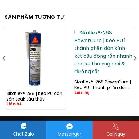
SẢN PHẨM TƯƠNG TỰ
Sikaflex®-268 PowerCure |
Keo PU 1 thành phần dán
Liên hệ
kính kết cấu đóng rắn
Sikaflex® 298 | Keo PU dán
nhanh cho xe thương mại
sàn teak tàu thủy
& đường sắt
Liên hệ
Chat Zalo
Messenger
Gọi Ngay