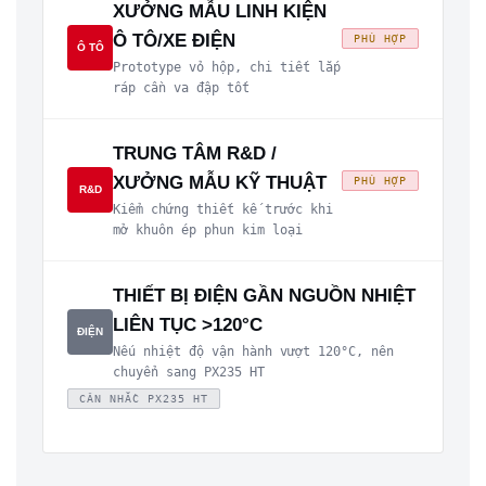
XƯỞNG MẪU LINH KIỆN
Ô TÔ/XE ĐIỆN
PHÙ HỢP
Ô TÔ
Prototype vỏ hộp, chi tiết lắp
ráp cần va đập tốt
TRUNG TÂM R&D /
XƯỞNG MẪU KỸ THUẬT
PHÙ HỢP
R&D
Kiểm chứng thiết kế trước khi
mở khuôn ép phun kim loại
THIẾT BỊ ĐIỆN GẦN NGUỒN NHIỆT
LIÊN TỤC >120°C
ĐIỆN
Nếu nhiệt độ vận hành vượt 120°C, nên
chuyển sang PX235 HT
CÂN NHẮC PX235 HT