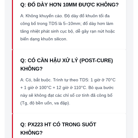
Q: ĐỔ DÀY HƠN 10MM ĐƯỢC KHÔNG?
A: Không khuyến cáo. Độ dày đổ khuôn tối đa
công bố trong TDS là 5–10mm; đổ dày hơn làm
tăng nhiệt phát sinh cục bộ, dễ gây rạn nứt hoặc
biến dạng khuôn silicon.
Q: CÓ CẦN HẬU XỬ LÝ (POST-CURE)
KHÔNG?
A: Có, bắt buộc. Trình tự theo TDS: 1 giờ ở 70°C
+ 1 giờ ở 100°C + 12 giờ ở 110°C. Bỏ qua bước
này sẽ không đạt các chỉ số cơ tính đã công bố
(Tg, độ bền uốn, va đập).
Q: PX223 HT CÓ TRONG SUỐT
KHÔNG?