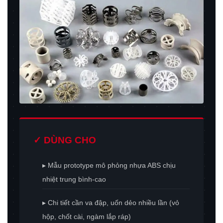
✓ DÙNG CHO
▸ Mẫu prototype mô phỏng nhựa ABS chịu
nhiệt trung bình-cao
▸ Chi tiết cần va đập, uốn dẻo nhiều lần (vỏ
hộp, chốt cài, ngàm lắp ráp)