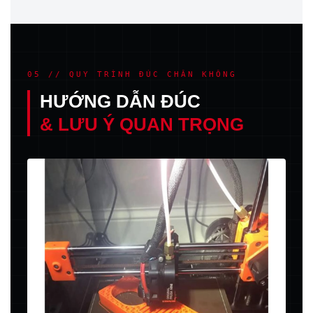
05 // QUY TRÌNH ĐÚC CHÂN KHÔNG
HƯỚNG DẪN ĐÚC
& LƯU Ý QUAN TRỌNG