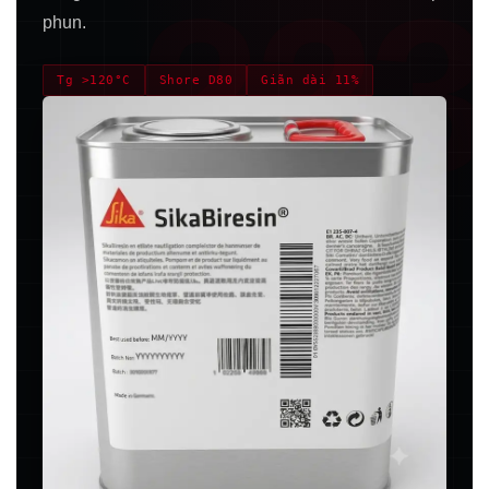
223
phun.
Tg >120°C
Shore D80
Giãn dài 11%