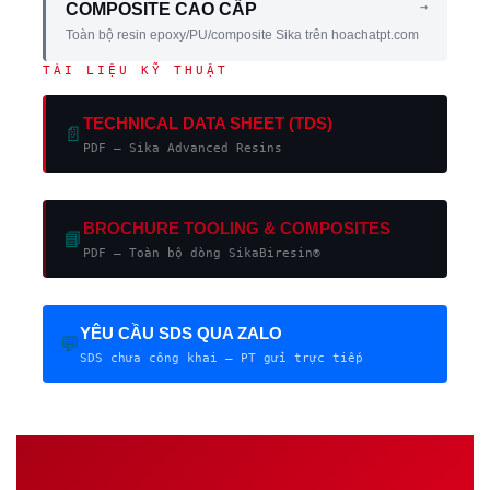
→
COMPOSITE CAO CẤP
Toàn bộ resin epoxy/PU/composite Sika trên hoachatpt.com
TÀI LIỆU KỸ THUẬT
TECHNICAL DATA SHEET (TDS)
📄
PDF — Sika Advanced Resins
BROCHURE TOOLING & COMPOSITES
📘
PDF — Toàn bộ dòng SikaBiresin®
YÊU CẦU SDS QUA ZALO
💬
SDS chưa công khai — PT gửi trực tiếp