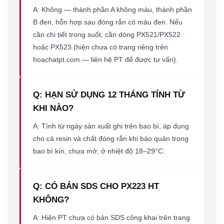
A: Không — thành phần A không màu, thành phần
B đen, hỗn hợp sau đóng rắn có màu đen. Nếu
cần chi tiết trong suốt, cần dòng PX521/PX522
hoặc PX523 (hiện chưa có trang riêng trên
hoachatpt.com — liên hệ PT để được tư vấn).
Q: HẠN SỬ DỤNG 12 THÁNG TÍNH TỪ
KHI NÀO?
A: Tính từ ngày sản xuất ghi trên bao bì, áp dụng
cho cả resin và chất đóng rắn khi bảo quản trong
bao bì kín, chưa mở, ở nhiệt độ 18–29°C.
Q: CÓ BẢN SDS CHO PX223 HT
KHÔNG?
A: Hiện PT chưa có bản SDS công khai trên trang