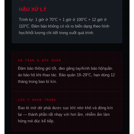
HẬU XỬ LÝ
Trình tự: 1 giờ ở 70°C + 1 giờ ở 100°C + 12 giờ ở
110°C. Đảm bảo không có rủi ro biến dạng theo hình
học/khối lượng chi tiết trong suốt quá trình.
AN TOÀN & BẢO QUẢN
Đảm bảo thông gió tốt, đeo găng tay/kính bảo hộ/quần
áo bảo hộ khi thao tác. Bảo quản 18–29°C, hạn dùng 12
tháng trong bao bì kín.
LƯU Ý QUAN TRỌNG
Bao bì mở dở phải được sục khí nitơ khô và đóng kín
lại — thành phần rất nhạy với hơi ẩm, nhiễm ẩm làm
hỏng mẻ đúc kế tiếp.