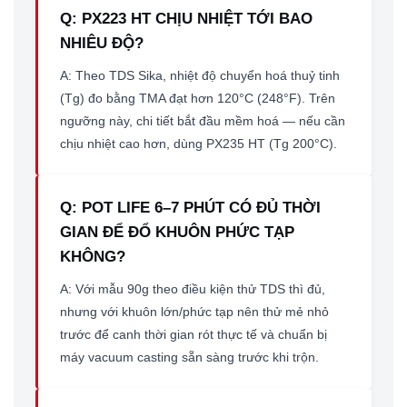
Q: PX223 HT CHỊU NHIỆT TỚI BAO
NHIÊU ĐỘ?
A: Theo TDS Sika, nhiệt độ chuyển hoá thuỷ tinh
(Tg) đo bằng TMA đạt hơn 120°C (248°F). Trên
ngưỡng này, chi tiết bắt đầu mềm hoá — nếu cần
chịu nhiệt cao hơn, dùng PX235 HT (Tg 200°C).
Q: POT LIFE 6–7 PHÚT CÓ ĐỦ THỜI
GIAN ĐỂ ĐỔ KHUÔN PHỨC TẠP
KHÔNG?
A: Với mẫu 90g theo điều kiện thử TDS thì đủ,
nhưng với khuôn lớn/phức tạp nên thử mẻ nhỏ
trước để canh thời gian rót thực tế và chuẩn bị
máy vacuum casting sẵn sàng trước khi trộn.