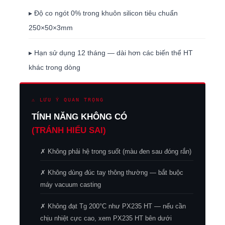
▸ Độ co ngót 0% trong khuôn silicon tiêu chuẩn
250×50×3mm
▸ Hạn sử dụng 12 tháng — dài hơn các biến thể HT
khác trong dòng
⚠ LƯU Ý QUAN TRỌNG
TÍNH NĂNG KHÔNG CÓ
(TRÁNH HIỂU SAI)
✗ Không phải hệ trong suốt (màu đen sau đóng rắn)
✗ Không dùng đúc tay thông thường — bắt buộc
máy vacuum casting
✗ Không đạt Tg 200°C như PX235 HT — nếu cần
chịu nhiệt cực cao, xem PX235 HT bên dưới