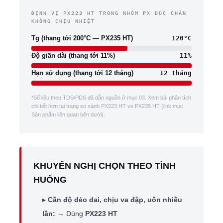
ĐỊNH VỊ PX223 HT TRONG NHÓM PX ĐÚC CHÂN
KHÔNG CHỊU NHIỆT
Tg (thang tới 200°C — PX235 HT)
120°C
Độ giãn dài (thang tới 11%)
11%
Hạn sử dụng (thang tới 12 tháng)
12 tháng
*Số liệu theo TDS/PDS đã dẫn nguồn ở mục 03. Xem bài phân tích
chi tiết hơn tại trang so sánh PX223 HT vs PX235 HT (link mục
Sản phẩm liên quan bên dưới).
KHUYẾN NGHỊ CHỌN THEO TÌNH
HUỐNG
▸
Cần độ dẻo dai, chịu va đập, uốn nhiều
lần:
→ Dùng
PX223 HT