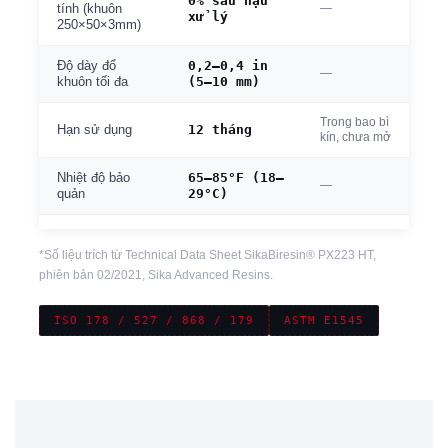
0% sau hậu
—
tính (khuôn
xử lý
250×50×3mm)
0,2–0,4 in
Độ dày đổ
—
(5–10 mm)
khuôn tối đa
Trong bao bì
12 tháng
Hạn sử dụng
kín, chưa mở
65–85°F (18–
Nhiệt độ bảo
—
29°C)
quản
*Số liệu trích từ Technical Data Sheet SikaBiresin® PX223 HT,
phiên bản 02/2021, Sika Advanced Resins.
ISO 178 / 527 / 868 / 179
ASTM E1545