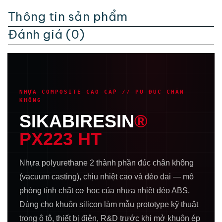
Thông tin sản phẩm
Đánh giá (0)
NHỰA COMPOSITE CAO CẤP // PU ĐÚC CHÂN
KHÔNG
SIKABIRESIN
®
PX223 HT
Nhựa polyurethane 2 thành phần đúc chân không
(vacuum casting), chịu nhiệt cao và dẻo dai — mô
phỏng tính chất cơ học của nhựa nhiệt dẻo ABS.
Dùng cho khuôn silicon làm mẫu prototype kỹ thuật
trong ô tô, thiết bị điện, R&D trước khi mở khuôn ép