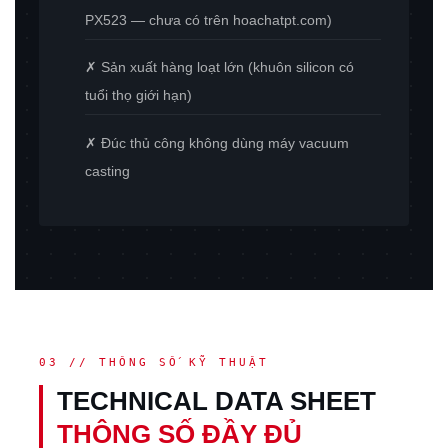
PX523 — chưa có trên hoachatpt.com)
✗ Sản xuất hàng loạt lớn (khuôn silicon có
tuổi thọ giới hạn)
✗ Đúc thủ công không dùng máy vacuum
casting
03 // THÔNG SỐ KỸ THUẬT
TECHNICAL DATA SHEET
THÔNG SỐ ĐẦY ĐỦ