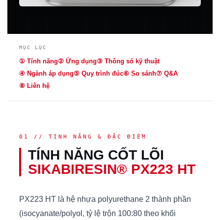
MỤC LỤC
① Tính năng
② Ứng dụng
③ Thông số kỹ thuật
④ Ngành áp dụng
⑤ Quy trình đúc
⑥ So sánh
⑦ Q&A
⑧ Liên hệ
01 // TÍNH NĂNG & ĐẶC ĐIỂM
TÍNH NĂNG CỐT LÕI
SIKABIRESIN® PX223 HT
PX223 HT là hệ nhựa polyurethane 2 thành phần
(isocyanate/polyol, tỷ lệ trộn 100:80 theo khối