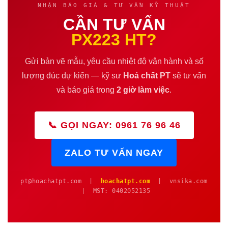
NHẬN BÁO GIÁ & TƯ VẤN KỸ THUẬT
CẦN TƯ VẤN
PX223 HT?
Gửi bản vẽ mẫu, yêu cầu nhiệt độ vận hành và số
lượng đúc dự kiến — kỹ sư
Hoá chất PT
sẽ tư vấn
và báo giá trong
2 giờ làm việc
.
📞 GỌI NGAY: 0961 76 96 46
ZALO TƯ VẤN NGAY
pt@hoachatpt.com |
hoachatpt.com
| vnsika.com
| MST: 0402052135