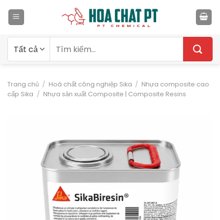
Bỏ
qua
nội
dung
Tìm
kiếm:
Trang chủ
/
Hoá chất công nghiệp Sika
/
Nhựa composite cao
cấp Sika
/
Nhựa sản xuất Composite | Composite Resins