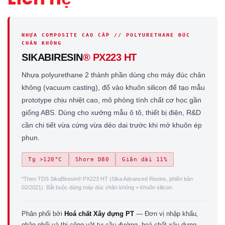
NHỰA COMPOSITE CAO CẤP // POLYURETHANE ĐÚC
CHÂN KHÔNG
SIKABIRESIN
® PX223 HT
Nhựa polyurethane 2 thành phần dùng cho máy đúc chân
không (vacuum casting), đổ vào khuôn silicon để tạo mẫu
prototype chịu nhiệt cao, mô phỏng tính chất cơ học gần
giống ABS. Dùng cho xưởng mẫu ô tô, thiết bị điện, R&D
cần chi tiết vừa cứng vừa dẻo dai trước khi mở khuôn ép
phun.
Tg >120°C
Shore D80
Giãn dài 11%
*Theo TDS SikaBiresin® PX223 HT (Sika Advanced Resins, phiên bản
02/2021). Bắt buộc dùng máy đúc chân không + khuôn silicon.
Phân phối bởi
Hoá chất Xây dựng PT
— Đơn vị nhập khẩu,
phân phối và thi công vật tư cầu đường, hoá chất xây dựng,