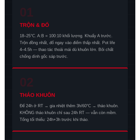
01
TRỘN & ĐỔ
18–25°C. A:B = 100:10 khối lượng. Khuấy A trước.
Trộn đồng nhất, đổ ngay vào điểm thấp nhất. Pot life
4–4.5h — thao tác thoải mái dù khuôn lớn. Bôi chất
chống dính gốc sáp trước.
02
THÁO KHUÔN
Để 24h ở RT → gia nhiệt thêm 3h/60°C → tháo khuôn.
KHÔNG tháo khuôn chỉ sau 24h RT — vẫn còn mềm.
Tổng tối thiểu: 24h+3h trước khi tháo.