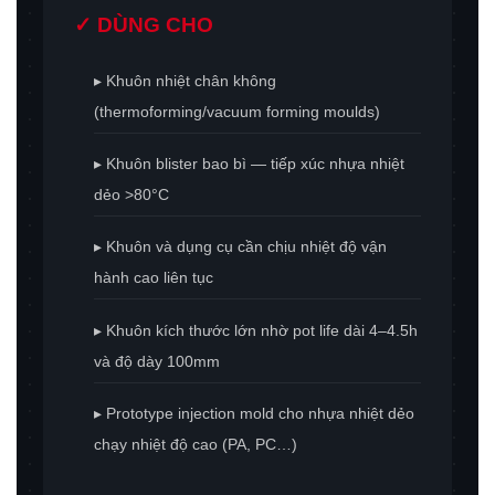
✓ DÙNG CHO
▸ Khuôn nhiệt chân không
(thermoforming/vacuum forming moulds)
▸ Khuôn blister bao bì — tiếp xúc nhựa nhiệt
dẻo >80°C
▸ Khuôn và dụng cụ cần chịu nhiệt độ vận
hành cao liên tục
▸ Khuôn kích thước lớn nhờ pot life dài 4–4.5h
và độ dày 100mm
▸ Prototype injection mold cho nhựa nhiệt dẻo
chạy nhiệt độ cao (PA, PC…)