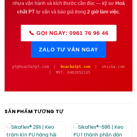
nhựa vận hành và kích thước cần đúc — kỹ sư
Hoá
chất PT
tư vấn và báo giá trong
2 giờ làm việc
.
📞 GỌI NGAY: 0961 76 96 46
ZALO TƯ VẤN NGAY
pt@hoachatpt.com |
hoachatpt.com
| vnsika.com
| MST: 0402052135
SẢN PHẨM TƯƠNG TỰ