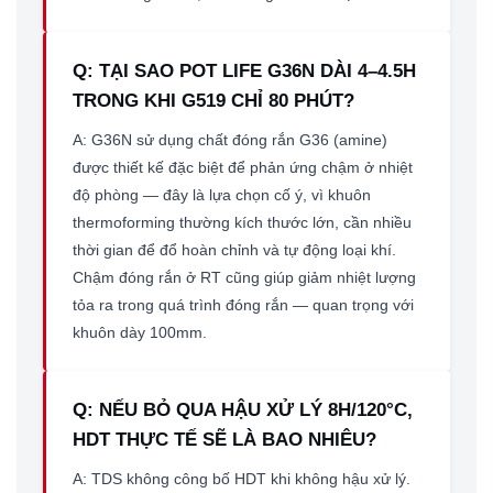
Q: TẠI SAO POT LIFE G36N DÀI 4–4.5H
TRONG KHI G519 CHỈ 80 PHÚT?
A: G36N sử dụng chất đóng rắn G36 (amine)
được thiết kế đặc biệt để phản ứng chậm ở nhiệt
độ phòng — đây là lựa chọn cố ý, vì khuôn
thermoforming thường kích thước lớn, cần nhiều
thời gian để đổ hoàn chỉnh và tự động loại khí.
Chậm đóng rắn ở RT cũng giúp giảm nhiệt lượng
tỏa ra trong quá trình đóng rắn — quan trọng với
khuôn dày 100mm.
Q: NẾU BỎ QUA HẬU XỬ LÝ 8H/120°C,
HDT THỰC TẾ SẼ LÀ BAO NHIÊU?
A: TDS không công bố HDT khi không hậu xử lý.