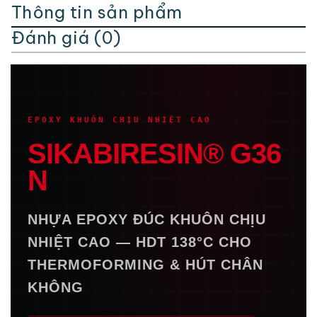
Thông tin sản phẩm
Đánh giá (0)
EPOXY KHUÔN CHỊU NHIỆT CAO
SIKABIRESIN® G36
N
NHỰA EPOXY ĐÚC KHUÔN CHỊU
NHIỆT CAO — HDT 138°C CHO
THERMOFORMING & HÚT CHÂN
KHÔNG