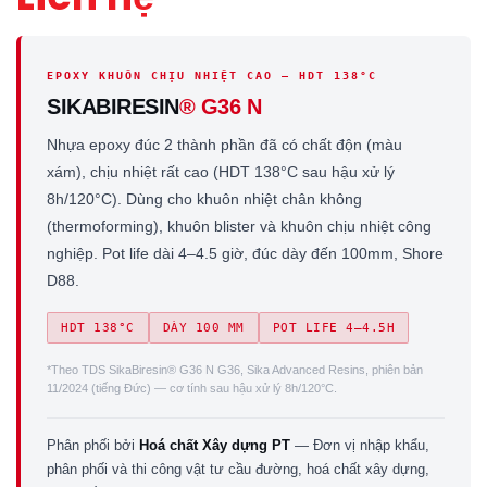
EPOXY KHUÔN CHỊU NHIỆT CAO — HDT 138°C
SIKABIRESIN
® G36 N
Nhựa epoxy đúc 2 thành phần đã có chất độn (màu
xám), chịu nhiệt rất cao (HDT 138°C sau hậu xử lý
8h/120°C). Dùng cho khuôn nhiệt chân không
(thermoforming), khuôn blister và khuôn chịu nhiệt công
nghiệp. Pot life dài 4–4.5 giờ, đúc dày đến 100mm, Shore
D88.
HDT 138°C
DÀY 100 MM
POT LIFE 4–4.5H
*Theo TDS SikaBiresin® G36 N G36, Sika Advanced Resins, phiên bản
11/2024 (tiếng Đức) — cơ tính sau hậu xử lý 8h/120°C.
Phân phối bởi
Hoá chất Xây dựng PT
— Đơn vị nhập khẩu,
phân phối và thi công vật tư cầu đường, hoá chất xây dựng,