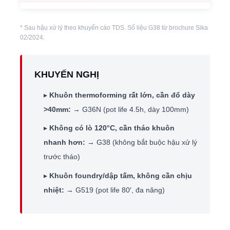
* Sau hậu xử lý theo khuyến cáo TDS. Số liệu G38 từ brochure Sika
02/2024.
KHUYẾN NGHỊ
▸
Khuôn thermoforming rất lớn, cần đổ dày
>40mm:
→ G36N (pot life 4.5h, dày 100mm)
▸
Không có lò 120°C, cần tháo khuôn
nhanh hơn:
→ G38 (không bắt buộc hậu xử lý
trước tháo)
▸
Khuôn foundry/dập tấm, không cần chịu
nhiệt:
→ G519 (pot life 80′, đa năng)