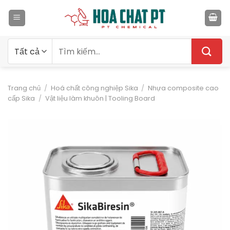
Bỏ
qua
nội
dung
Tìm
kiếm:
Trang chủ
/
Hoá chất công nghiệp Sika
/
Nhựa composite cao
cấp Sika
/
Vật liệu làm khuôn | Tooling Board