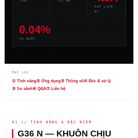
75B)
TỐI ĐA
POT LIFE
RT
0.04%
CO NGÓT
MỤC LỤC
① Tính năng
② Ứng dụng
③ Thông số
④ Đúc & xử lý
⑤ So sánh
⑥ Q&A
⑦ Liên hệ
01 // TÍNH NĂNG & ĐẶC ĐIỂM
G36 N — KHUÔN CHỊU