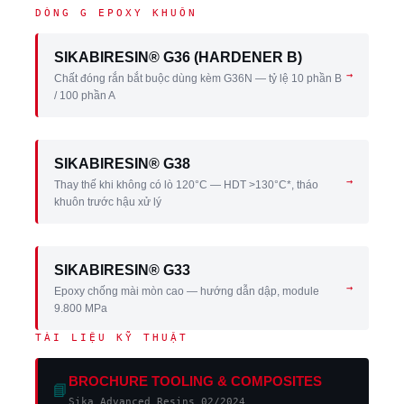
DÒNG G EPOXY KHUÔN
SIKABIRESIN® G36 (HARDENER B)
→
Chất đóng rắn bắt buộc dùng kèm G36N — tỷ lệ 10 phần B
/ 100 phần A
SIKABIRESIN® G38
→
Thay thế khi không có lò 120°C — HDT >130°C*, tháo
khuôn trước hậu xử lý
SIKABIRESIN® G33
→
Epoxy chống mài mòn cao — hướng dẫn dập, module
9.800 MPa
TÀI LIỆU KỸ THUẬT
BROCHURE TOOLING & COMPOSITES
📘
Sika Advanced Resins 02/2024