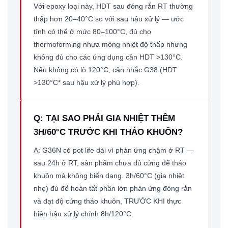
Với epoxy loại này, HDT sau đóng rắn RT thường
thấp hơn 20–40°C so với sau hậu xử lý — ước
tính có thể ở mức 80–100°C, đủ cho
thermoforming nhựa mỏng nhiệt độ thấp nhưng
không đủ cho các ứng dụng cần HDT >130°C.
Nếu không có lò 120°C, cân nhắc G38 (HDT
>130°C* sau hậu xử lý phù hợp).
Q: TẠI SAO PHẢI GIA NHIỆT THÊM
3H/60°C TRƯỚC KHI THÁO KHUÔN?
A: G36N có pot life dài vì phản ứng chậm ở RT —
sau 24h ở RT, sản phẩm chưa đủ cứng để tháo
khuôn mà không biến dạng. 3h/60°C (gia nhiệt
nhẹ) đủ để hoàn tất phần lớn phản ứng đóng rắn
và đạt độ cứng tháo khuôn, TRƯỚC KHI thực
hiện hậu xử lý chính 8h/120°C.