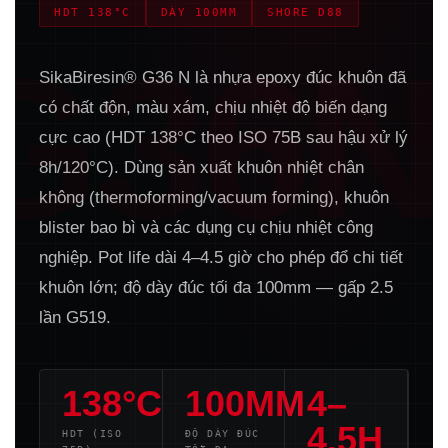
HDT 138°C
DÀY 100MM
SHORE D88
G36N
SikaBiresin® G36 N là nhựa epoxy đúc khuôn đã
có chất độn, màu xám, chịu nhiệt độ biến dạng
cực cao (HDT 138°C theo ISO 75B sau hậu xử lý
8h/120°C). Dùng sản xuất khuôn nhiệt chân
không (thermoforming/vacuum forming), khuôn
blister bao bì và các dụng cụ chịu nhiệt công
nghiệp. Pot life dài 4–4.5 giờ cho phép đổ chi tiết
khuôn lớn; độ dày đúc tối đa 100mm — gấp 2.5
lần G519.
138°C
100MM
4–
4.5H
HDT (ISO
ĐỘ DÀY ĐÚC