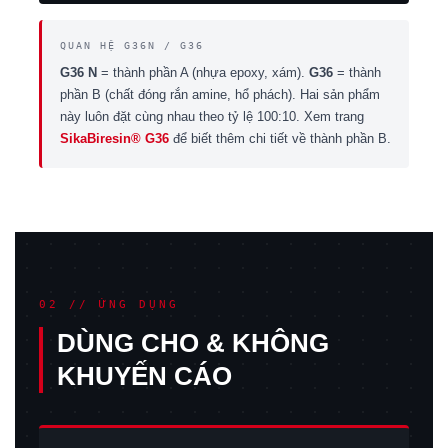
QUAN HỆ G36N / G36
G36 N
= thành phần A (nhựa epoxy, xám).
G36
= thành
phần B (chất đóng rắn amine, hổ phách). Hai sản phẩm
này luôn đặt cùng nhau theo tỷ lệ 100:10. Xem trang
SikaBiresin® G36
để biết thêm chi tiết về thành phần B.
02 // ỨNG DỤNG
DÙNG CHO & KHÔNG
KHUYẾN CÁO