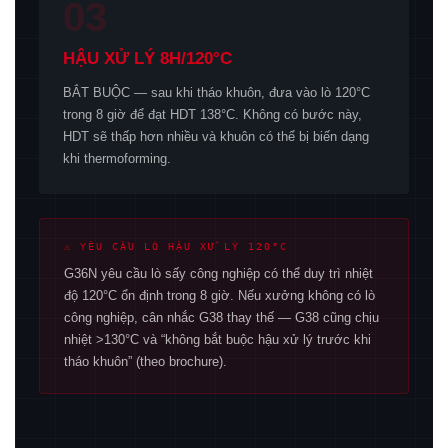
03
HẬU XỬ LÝ 8H/120°C
BẮT BUỘC — sau khi tháo khuôn, đưa vào lò 120°C
trong 8 giờ để đạt HDT 138°C. Không có bước này,
HDT sẽ thấp hơn nhiều và khuôn có thể bị biến dạng
khi thermoforming.
⚠ YÊU CẦU LÒ HẬU XỬ LÝ 120°C
G36N yêu cầu lò sấy công nghiệp có thể duy trì nhiệt
độ 120°C ổn định trong 8 giờ. Nếu xưởng không có lò
công nghiệp, cân nhắc G38 thay thế — G38 cũng chịu
nhiệt >130°C và “không bắt buộc hậu xử lý trước khi
tháo khuôn” (theo brochure).