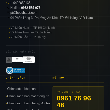
0402052135
MST
📞
Hotline:
0932 585 077
✉️
pt@hoachatpt.com
04 Phần Lăng 3, Phường An Khê, TP. Đà Nẵng, Việt Nam
📍
VP Miền Nam — TP. Hồ Chí Minh
▸
VP Miền Trung — TP. Đà Nẵng
▸
VP Miền Bắc — TP. Hà Nội
▸
ĐỐI TÁC PHÂN PHỐI
CHÍNH SÁCH
HỖ TRỢ
Chính sách bảo hành
▸
HOTLINE TƯ VẤN
Chính sách bảo mật thông tin
0961 76 96
▸
46
Chính sách kiểm hàng, đổi trả
▸