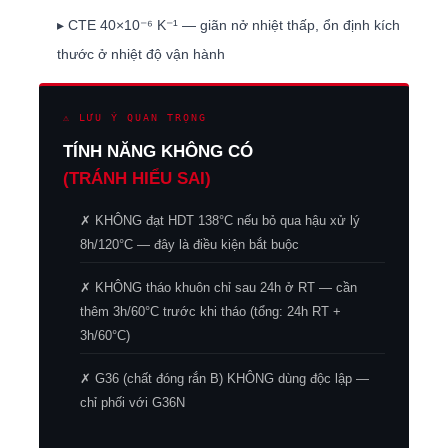
▸ CTE 40×10⁻⁶ K⁻¹ — giãn nở nhiệt thấp, ổn định kích
thước ở nhiệt độ vận hành
⚠ LƯU Ý QUAN TRỌNG
TÍNH NĂNG KHÔNG CÓ
(TRÁNH HIỂU SAI)
✗ KHÔNG đạt HDT 138°C nếu bỏ qua hậu xử lý
8h/120°C — đây là điều kiện bắt buộc
✗ KHÔNG tháo khuôn chỉ sau 24h ở RT — cần
thêm 3h/60°C trước khi tháo (tổng: 24h RT +
3h/60°C)
✗ G36 (chất đóng rắn B) KHÔNG dùng độc lập —
chỉ phối với G36N