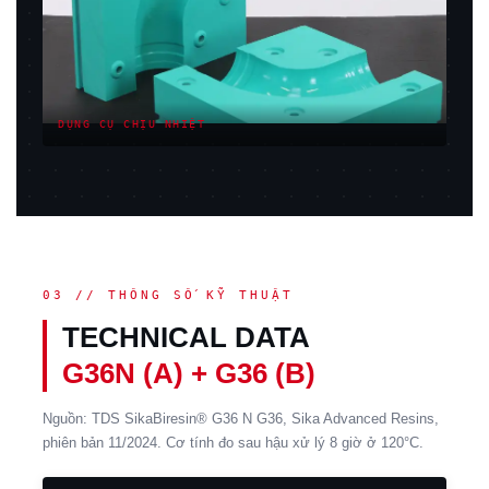
DỤNG CỤ CHỊU NHIỆT
03 // THÔNG SỐ KỸ THUẬT
TECHNICAL DATA
G36N (A) + G36 (B)
Nguồn: TDS SikaBiresin® G36 N G36, Sika Advanced Resins,
phiên bản 11/2024. Cơ tính đo sau hậu xử lý 8 giờ ở 120°C.