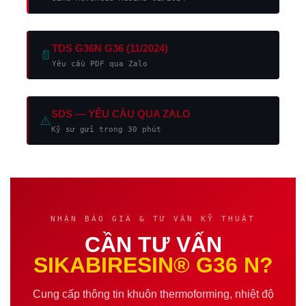
TDS G36N G36 (11/2024)
📄
Yêu cầu PDF qua Zalo
SDS — YÊU CẦU QUA ZALO
⚠️
Kỹ sư gửi trong 30 phút
NHẬN BÁO GIÁ & TƯ VẤN KỸ THUẬT
CẦN TƯ VẤN
SIKABIRESIN® G36 N?
Cung cấp thông tin khuôn thermoforming, nhiệt độ