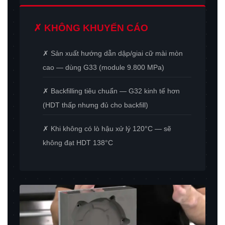
✗ KHÔNG KHUYẾN CÁO
✗ Sản xuất hướng dẫn dập/giai cữ mài mòn
cao — dùng G33 (module 9.800 MPa)
✗ Backfilling tiêu chuẩn — G32 kinh tế hơn
(HDT thấp nhưng đủ cho backfill)
✗ Khi không có lò hậu xử lý 120°C — sẽ
không đạt HDT 138°C