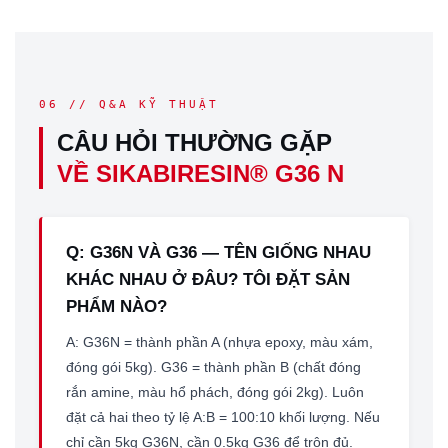
06 // Q&A KỸ THUẬT
CÂU HỎI THƯỜNG GẶP
VỀ SIKABIRESIN® G36 N
Q: G36N VÀ G36 — TÊN GIỐNG NHAU
KHÁC NHAU Ở ĐÂU? TÔI ĐẶT SẢN
PHẨM NÀO?
A: G36N = thành phần A (nhựa epoxy, màu xám,
đóng gói 5kg). G36 = thành phần B (chất đóng
rắn amine, màu hổ phách, đóng gói 2kg). Luôn
đặt cả hai theo tỷ lệ A:B = 100:10 khối lượng. Nếu
chỉ cần 5kg G36N, cần 0.5kg G36 để trộn đủ.