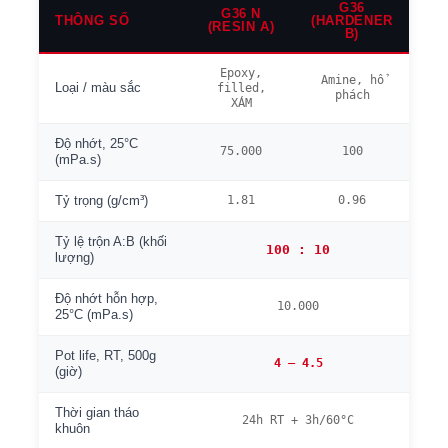
G36
G36 N
THÔNG SỐ
(HARDENER
(RESIN A)
B)
Epoxy,
Amine, hổ
Loại / màu sắc
filled,
phách
XÁM
Độ nhớt, 25°C
75.000
100
(mPa.s)
1.81
0.96
Tỷ trọng (g/cm³)
Tỷ lệ trộn A:B (khối
100 : 10
lượng)
Độ nhớt hỗn hợp,
10.000
25°C (mPa.s)
Pot life, RT, 500g
4 – 4.5
(giờ)
Thời gian tháo
24h RT + 3h/60°C
khuôn