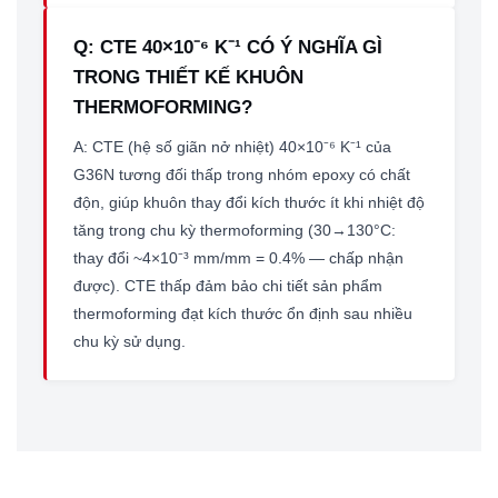
Q: CTE 40×10⁻⁶ K⁻¹ CÓ Ý NGHĨA GÌ
TRONG THIẾT KẾ KHUÔN
THERMOFORMING?
A: CTE (hệ số giãn nở nhiệt) 40×10⁻⁶ K⁻¹ của
G36N tương đối thấp trong nhóm epoxy có chất
độn, giúp khuôn thay đổi kích thước ít khi nhiệt độ
tăng trong chu kỳ thermoforming (30→130°C:
thay đổi ~4×10⁻³ mm/mm = 0.4% — chấp nhận
được). CTE thấp đảm bảo chi tiết sản phẩm
thermoforming đạt kích thước ổn định sau nhiều
chu kỳ sử dụng.