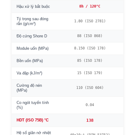
8h / 120°C
Hậu xử lý bắt buộc
Tỷ trọng sau đóng
1.80 (ISO 2781)
rắn (g/cm³)
88 (ISO 868)
Độ cứng Shore D
8.150 (ISO 178)
Module uốn (MPa)
85 (ISO 178)
Bền uốn (MPa)
15 (ISO 179)
Va đập (kJ/m²)
Cường độ nén
110 (ISO 604)
(MPa)
Co ngót tuyến tính
0.04
(%)
138
HDT (ISO 75B) °C
Hệ số giãn nở nhiệt