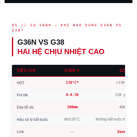
05 // SO SÁNH — KHI NÀO DÙNG G36N VS
G38?
G36N VS G38
HAI HỆ CHỊU NHIỆT CAO
TIÊU CHÍ
G36N ⭐
G38
138°C*
>130°C*
HDT
4–4.5h
120 phút
Pot life
100mm
40mm
Dày tối đa
8h/120°C
Không bắt buộc trước th
Hậu xử lý bắt buộc
Link
—
Xem →