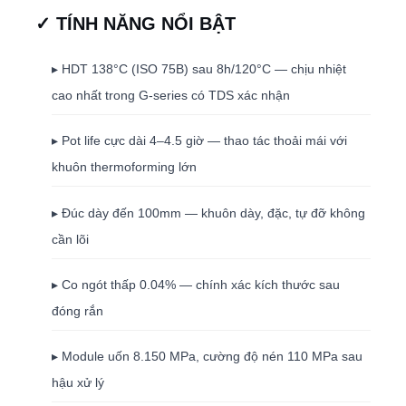
✓ TÍNH NĂNG NỔI BẬT
▸ HDT 138°C (ISO 75B) sau 8h/120°C — chịu nhiệt
cao nhất trong G-series có TDS xác nhận
▸ Pot life cực dài 4–4.5 giờ — thao tác thoải mái với
khuôn thermoforming lớn
▸ Đúc dày đến 100mm — khuôn dày, đặc, tự đỡ không
cần lõi
▸ Co ngót thấp 0.04% — chính xác kích thước sau
đóng rắn
▸ Module uốn 8.150 MPa, cường độ nén 110 MPa sau
hậu xử lý