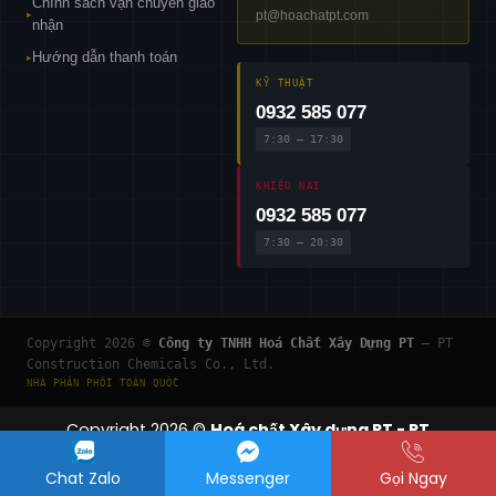
Chính sách vận chuyển giao
pt@hoachatpt.com
▸
nhận
Hướng dẫn thanh toán
▸
KỸ THUẬT
0932 585 077
7:30 – 17:30
KHIẾU NẠI
0932 585 077
7:30 – 20:30
Copyright 2026 ©
Công ty TNHH Hoá Chất Xây Dựng PT
— PT
Construction Chemicals Co., Ltd.
NHÀ PHÂN PHỐI TOÀN QUỐC
Copyright 2026 ©
Hoá chất Xây dựng PT - PT
Construction Chemicals Co., Ltd.
Chat Zalo
Messenger
Gọi Ngay