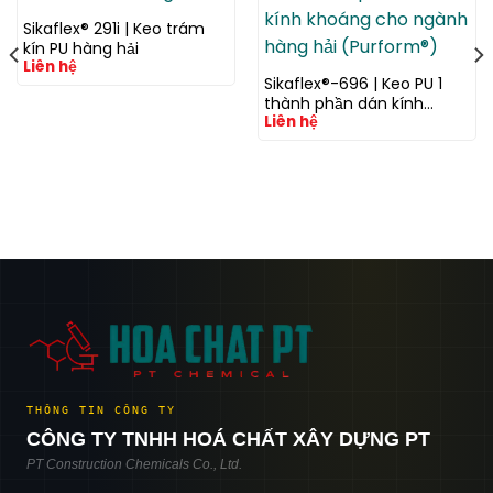
Sikaflex® 291i | Keo trám
kín PU hàng hải
Liên hệ
Sikaflex®-696 | Keo PU 1
thành phần dán kính
Liên hệ
khoáng cho ngành hàng
hải (Purform®)
THÔNG TIN CÔNG TY
CÔNG TY TNHH HOÁ CHẤT XÂY DỰNG PT
PT Construction Chemicals Co., Ltd.