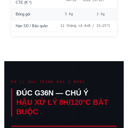
40×10⁻⁶ (DIN 53752)
CTE (K⁻¹)
5 kg
2 kg
Đóng gói
12 tháng cả A+B / 15–25°C
Hạn SD / Bảo quản
04 // QUY TRÌNH ĐÚC 3 BƯỚC
ĐÚC G36N — CHÚ Ý
HẬU XỬ LÝ 8H/120°C BẮT
BUỘC