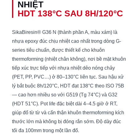
NHIỆT
HDT 138°C SAU 8H/120°C
SikaBiresin® G36 N (thành phần A, màu xám) là
nhựa epoxy đúc chịu nhiệt cao nhất trong dòng G-
series tiêu chuẩn, được thiết kế cho khuôn
thermoforming (nhiệt chân không), nơi bề mặt khuôn
tiếp xúc trực tiếp với nhựa nhiệt dẻo nóng chảy
(PET, PP, PVC…) ở 80–130°C liên tục. Sau hậu xử
lý bắt buộc 8h/120°C, HDT đạt 138°C theo ISO 75B
— cao hơn nhiều so với G519 (Tg 74°C) và G32
(HDT 51°C). Pot life đặc biệt dài 4–4.5 giờ ở RT,
giúp đổ từ từ và cẩn thận khuôn thermoforming kích
thước lớn mà không bị đóng rắn sớm. Độ dày đúc
tối đa 100mm trong một lần đổ.