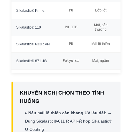
Tăng 
PU
Lớp lót
Sikalastic® Primer
tông
Mái, sân
PU 1TP
Đàn hồ
Sikalastic® 110
thượng
PU
Mái lộ thiên
Chuyê
Sikalastic® 633R VN
Polyurea
Mái, ngầm
Đóng 
Sikalastic® 871 JW
KHUYẾN NGHỊ CHỌN THEO TÌNH
HUỐNG
▸
Nếu mái lộ thiên cần kháng UV lâu dài:
→
Dùng Sikalastic®-611 R AP kết hợp Sikalastic®
U-Coating