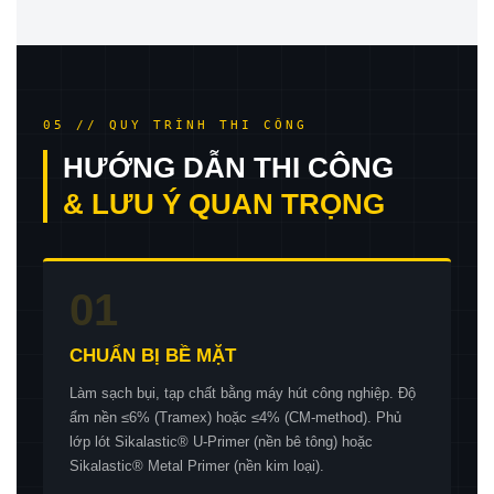
05 // QUY TRÌNH THI CÔNG
HƯỚNG DẪN THI CÔNG
& LƯU Ý QUAN TRỌNG
01
CHUẨN BỊ BỀ MẶT
Làm sạch bụi, tạp chất bằng máy hút công nghiệp. Độ
ẩm nền ≤6% (Tramex) hoặc ≤4% (CM-method). Phủ
lớp lót Sikalastic® U-Primer (nền bê tông) hoặc
Sikalastic® Metal Primer (nền kim loại).