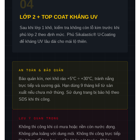
04
LỚP 2 + TOP COAT KHÁNG UV
Sau khi lớp 1 khô, kiểm tra không còn lỗ kim trước khi
phủ lớp 2 theo định mức. Phủ Sikalastic® U-Coating
để kháng UV lâu dài cho mái lộ thiên.
AN TOÀN & BẢO QUẢN
Bảo quản kín, nơi khô ráo +5°C ÷ +30°C, tránh nắng
trực tiếp và sương giá. Hạn dùng 9 tháng kể từ sản
xuất nếu chưa mở thùng. Sử dụng trang bị bảo hộ theo
SDS khi thi công.
LƯU Ý QUAN TRỌNG
Không thi công khi có mưa hoặc nền còn nước đọng.
Không pha loãng với dung môi. Không thi công trực tiếp