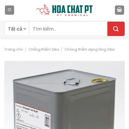
Bỏ
qua
nội
dung
Tìm
kiếm:
Trang chủ
/
Chống thấm Sika
/
Chóng thấm dạng lỏng Sika