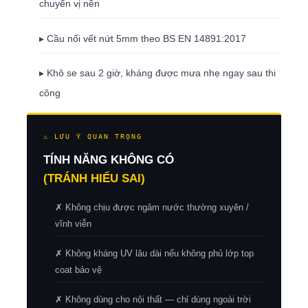
chuyển vị nền
▸ Cầu nối vết nứt 5mm theo BS EN 14891:2017
▸ Khô se sau 2 giờ, kháng được mưa nhẹ ngay sau thi
công
⚠ LƯU Ý QUAN TRỌNG
TÍNH NĂNG KHÔNG CÓ
(TRÁNH HIỂU SAI)
✗ Không chịu được ngâm nước thường xuyên /
vĩnh viễn
✗ Không kháng UV lâu dài nếu không phủ lớp top
coat bảo vệ
✗ Không dùng cho nội thất — chỉ dùng ngoài trời