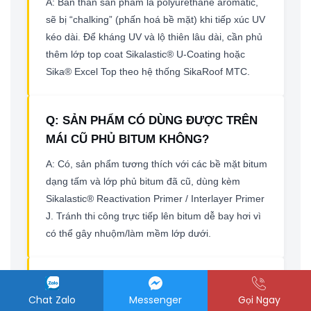
A: Bản thân sản phẩm là polyurethane aromatic,
sẽ bị “chalking” (phấn hoá bề mặt) khi tiếp xúc UV
kéo dài. Để kháng UV và lộ thiên lâu dài, cần phủ
thêm lớp top coat Sikalastic® U-Coating hoặc
Sika® Excel Top theo hệ thống SikaRoof MTC.
Q: SẢN PHẨM CÓ DÙNG ĐƯỢC TRÊN
MÁI CŨ PHỦ BITUM KHÔNG?
A: Có, sản phẩm tương thích với các bề mặt bitum
dạng tấm và lớp phủ bitum đã cũ, dùng kèm
Sikalastic® Reactivation Primer / Interlayer Primer
J. Tránh thi công trực tiếp lên bitum dễ bay hơi vì
có thể gây nhuộm/làm mềm lớp dưới.
Q: HẠN SỬ DỤNG VÀ ĐIỀU KIỆN BẢO
Chat Zalo
Messenger
Gọi Ngay
QUẢN SẢN PHẨM NHƯ THẾ NÀO?