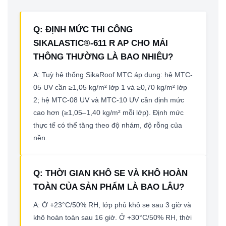
Q: ĐỊNH MỨC THI CÔNG
SIKALASTIC®-611 R AP CHO MÁI
THÔNG THƯỜNG LÀ BAO NHIÊU?
A: Tuỳ hệ thống SikaRoof MTC áp dụng: hệ MTC-
05 UV cần ≥1,05 kg/m² lớp 1 và ≥0,70 kg/m² lớp
2; hệ MTC-08 UV và MTC-10 UV cần định mức
cao hơn (≥1,05–1,40 kg/m² mỗi lớp). Định mức
thực tế có thể tăng theo độ nhám, độ rỗng của
nền.
Q: THỜI GIAN KHÔ SE VÀ KHÔ HOÀN
TOÀN CỦA SẢN PHẨM LÀ BAO LÂU?
A: Ở +23°C/50% RH, lớp phủ khô se sau 3 giờ và
khô hoàn toàn sau 16 giờ. Ở +30°C/50% RH, thời