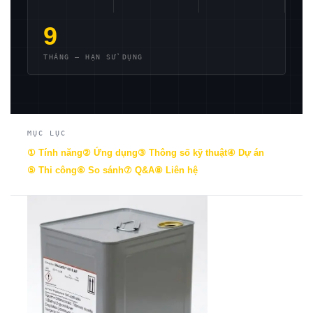
9
THÁNG — HẠN SỬ DỤNG
MỤC LỤC
① Tính năng
② Ứng dụng
③ Thông số kỹ thuật
④ Dự án
⑤ Thi công
⑥ So sánh
⑦ Q&A
⑧ Liên hệ