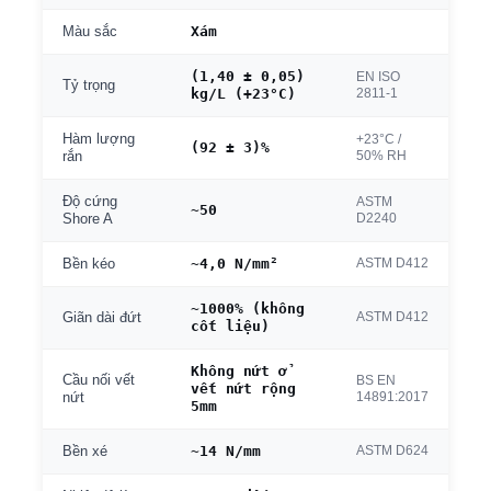
Xám
Màu sắc
(1,40 ± 0,05)
EN ISO
Tỷ trọng
kg/L (+23°C)
2811-1
Hàm lượng
+23°C /
(92 ± 3)%
50% RH
rắn
Độ cứng
ASTM
~50
D2240
Shore A
~4,0 N/mm²
ASTM D412
Bền kéo
~1000% (không
ASTM D412
Giãn dài đứt
cốt liệu)
Không nứt ở
Cầu nối vết
BS EN
vết nứt rộng
14891:2017
nứt
5mm
~14 N/mm
ASTM D624
Bền xé