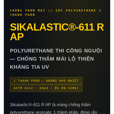
CHỐNG THẤM MÁI // GỐC POLYURETHANE 1
THÀNH PHẦN
SIKALASTIC®-611 R
AP
POLYURETHANE THI CÔNG NGUỘI
— CHỐNG THẤM MÁI LỘ THIÊN
KHÁNG TIA UV
1 THÀNH PHẦN — KHÔNG KHÒ NHIỆT
ASTM D412 · D624 · BS EN 14891
Sikalastic®-611 R AP là màng chống thấm
polyurethane aromatic 1 thành phần, đóng rắn