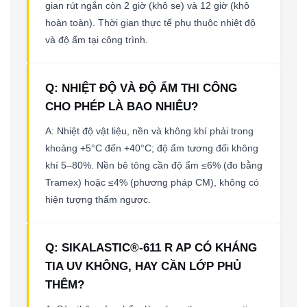
gian rút ngắn còn 2 giờ (khô se) và 12 giờ (khô
hoàn toàn). Thời gian thực tế phụ thuộc nhiệt độ
và độ ẩm tại công trình.
Q: NHIỆT ĐỘ VÀ ĐỘ ẨM THI CÔNG
CHO PHÉP LÀ BAO NHIÊU?
A: Nhiệt độ vật liệu, nền và không khí phải trong
khoảng +5°C đến +40°C; độ ẩm tương đối không
khí 5–80%. Nền bê tông cần độ ẩm ≤6% (đo bằng
Tramex) hoặc ≤4% (phương pháp CM), không có
hiện tượng thấm ngược.
Q: SIKALASTIC®-611 R AP CÓ KHÁNG
TIA UV KHÔNG, HAY CẦN LỚP PHỦ
THÊM?