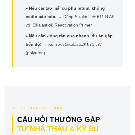
▸
Nếu cải tạo mái cũ phủ bitum, không
muốn cào bóc:
→ Dùng Sikalastic®-611 R AP
với Sikalastic® Reactivation Primer
▸
Nếu cần đóng rắn cực nhanh, dự án gấp
tiến độ:
→ Xem xét Sikalastic® 871 JW
(polyurea)
07 // Q&A KỸ THUẬT
CÂU HỎI THƯỜNG GẶP
TỪ NHÀ THẦU & KỸ SƯ