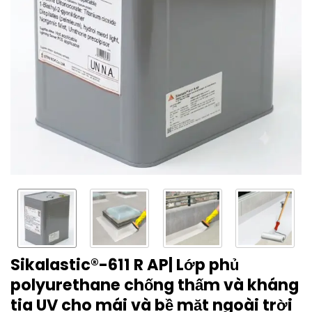
Sikalastic®-611 R AP| Lớp phủ
polyurethane chống thấm và kháng
tia UV cho mái và bề mặt ngoài trời