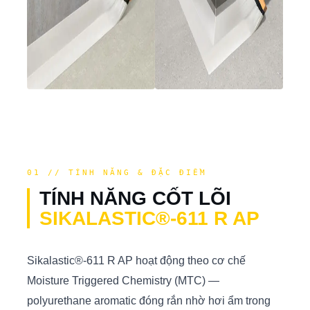
01 // TÍNH NĂNG & ĐẶC ĐIỂM
TÍNH NĂNG CỐT LÕI
SIKALASTIC®-611 R AP
Sikalastic®-611 R AP hoạt động theo cơ chế
Moisture Triggered Chemistry (MTC) —
polyurethane aromatic đóng rắn nhờ hơi ẩm trong