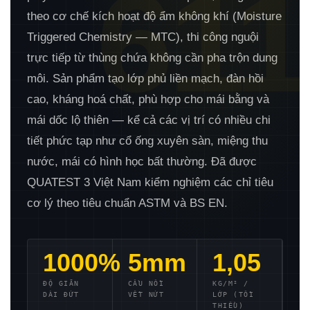
611
theo cơ chế kích hoạt độ ẩm không khí (Moisture
Triggered Chemistry — MTC), thi công nguội
trực tiếp từ thùng chứa không cần pha trộn dung
môi. Sản phẩm tạo lớp phủ liền mạch, đàn hồi
cao, kháng hoá chất, phù hợp cho mái bằng và
mái dốc lộ thiên — kể cả các vị trí có nhiều chi
tiết phức tạp như cổ ống xuyên sàn, miệng thu
nước, mái có hình học bất thường. Đã được
QUATEST 3 Việt Nam kiểm nghiệm các chỉ tiêu
cơ lý theo tiêu chuẩn ASTM và BS EN.
1000%
5mm
1,05
ĐỘ GIÃN
CẦU NỐI
KG/M² /
DÀI ĐỨT
VẾT NỨT
LỚP (TỐI
THIỂU)