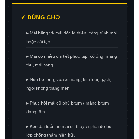
✓ DÙNG CHO
▸ Mái bằng và mái dốc lộ thiên, công trình mới
hoặc cải tạo
▸ Mái có nhiều chi tiết phức tạp: cổ ống, máng
thu, mái sáng
▸ Nền bê tông, vữa xi măng, kim loại, gạch,
ngói không tráng men
▸ Phục hồi mái cũ phủ bitum / màng bitum
dạng tấm
▸ Kéo dài tuổi thọ mái cũ thay vì phải dỡ bỏ
lớp chống thấm hiện hữu