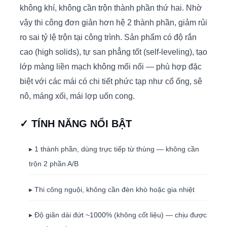
không khí, không cần trộn thành phần thứ hai. Nhờ
vậy thi công đơn giản hơn hệ 2 thành phần, giảm rủi
ro sai tỷ lệ trộn tại công trình. Sản phẩm có độ rắn
cao (high solids), tự san phẳng tốt (self-leveling), tạo
lớp màng liền mạch không mối nối — phù hợp đặc
biệt với các mái có chi tiết phức tạp như cổ ống, sê
nô, máng xối, mái lợp uốn cong.
✓ TÍNH NĂNG NỔI BẬT
▸ 1 thành phần, dùng trực tiếp từ thùng — không cần
trộn 2 phần A/B
▸ Thi công nguội, không cần đèn khò hoặc gia nhiệt
▸ Độ giãn dài đứt ~1000% (không cốt liệu) — chịu được