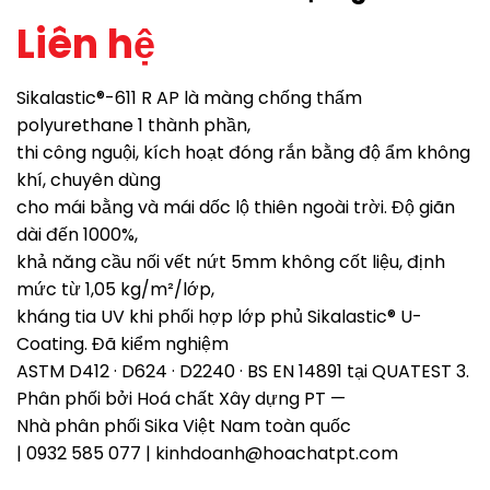
Liên hệ
Sikalastic®-611 R AP là màng chống thấm
polyurethane 1 thành phần,
thi công nguội, kích hoạt đóng rắn bằng độ ẩm không
khí, chuyên dùng
cho mái bằng và mái dốc lộ thiên ngoài trời. Độ giãn
dài đến 1000%,
khả năng cầu nối vết nứt 5mm không cốt liệu, định
mức từ 1,05 kg/m²/lớp,
kháng tia UV khi phối hợp lớp phủ Sikalastic® U-
Coating. Đã kiểm nghiệm
ASTM D412 · D624 · D2240 · BS EN 14891 tại QUATEST 3.
Phân phối bởi Hoá chất Xây dựng PT —
Nhà phân phối Sika Việt Nam toàn quốc
| 0932 585 077 | kinhdoanh@hoachatpt.com