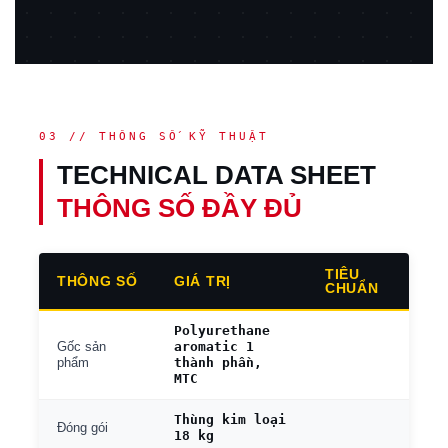
03 // THÔNG SỐ KỸ THUẬT
TECHNICAL DATA SHEET
THÔNG SỐ ĐẦY ĐỦ
TIÊU
THÔNG SỐ
GIÁ TRỊ
CHUẨN
Polyurethane
aromatic 1
Gốc sản
thành phần,
phẩm
MTC
Thùng kim loại
Đóng gói
18 kg