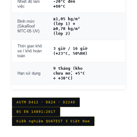
-20°C đến
Nhiệt độ làm
+80°C
việc
≥1,05 kg/m²
Định mức
(lớp 1) +
(SikaRoof
≥0,70 kg/m²
MTC-05 UV)
(lớp 2)
Thời gian khô
3 giờ / 16 giờ
se / khô hoàn
(+23°C, 50%RH)
toàn
9 tháng (kho
chưa mở, +5°C
Hạn sử dụng
÷ +30°C)
ASTM D412 · D624 · D2240
BS EN 14891:2017
Kiểm nghiệm QUATEST 3 Việt Nam