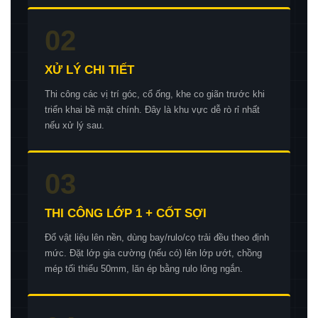
02
XỬ LÝ CHI TIẾT
Thi công các vị trí góc, cổ ống, khe co giãn trước khi
triển khai bề mặt chính. Đây là khu vực dễ rò rỉ nhất
nếu xử lý sau.
03
THI CÔNG LỚP 1 + CỐT SỢI
Đổ vật liệu lên nền, dùng bay/rulo/cọ trải đều theo định
mức. Đặt lớp gia cường (nếu có) lên lớp ướt, chồng
mép tối thiểu 50mm, lăn ép bằng rulo lông ngắn.