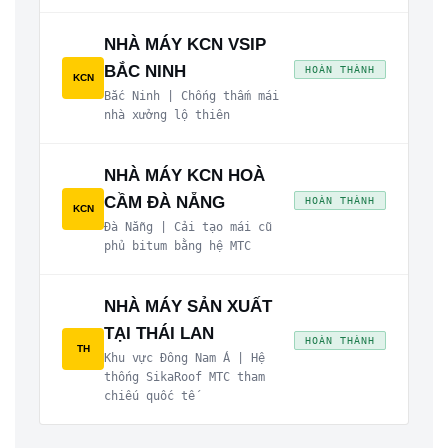
NHÀ MÁY KCN VSIP
BẮC NINH
HOÀN THÀNH
KCN
Bắc Ninh | Chống thấm mái
nhà xưởng lộ thiên
NHÀ MÁY KCN HOÀ
CẦM ĐÀ NẴNG
HOÀN THÀNH
KCN
Đà Nẵng | Cải tạo mái cũ
phủ bitum bằng hệ MTC
NHÀ MÁY SẢN XUẤT
TẠI THÁI LAN
HOÀN THÀNH
TH
Khu vực Đông Nam Á | Hệ
thống SikaRoof MTC tham
chiếu quốc tế