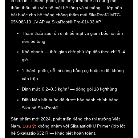
là sơn lót 1 thành phần, gốc polyurethane có dung môi,
thẩm thấu sâu vào bề mặt bê tông và xi măng — lớp nền
bắt buộc cho hệ thống chống thấm mái SikaRoof® MTC-
05/-08/-10 UV AP và SikaRoof® Pro-01/-03 AP.
Thẩm thấu sâu, ổn định bề mặt và giảm bốc hơi ẩm
nền bê tông
Khô nhanh — thời gian chờ phủ lớp tiếp theo chỉ 3–4
giờ
1 thành phần, dễ thi công bằng cọ hoặc ru lô, không
cần trộn
Định mức 0.2–0.3 kg/m² — đóng gói 18 kg/thùng
Điều kiện bắt buộc để được bảo hành chính hãng
Sika hệ SikaRoof®
Sản phẩm mới 2024, phát triển riêng cho thị trường Việt
Nam.
Lưu ý:
không nhầm với Sikalastic® U Primer (lớp lót
hệ Sikalastic-632 R — khác biệt hoàn toàn).