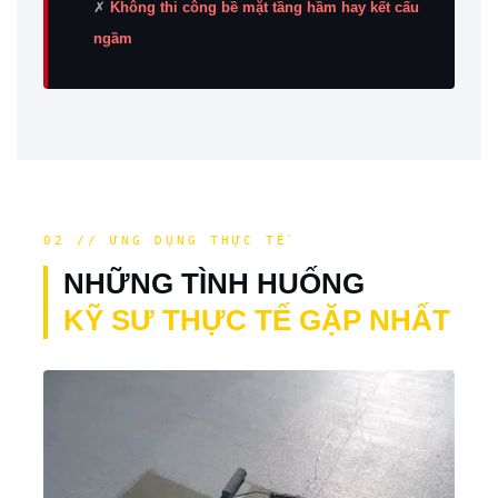
✗
Không thi công bề mặt tầng hầm hay kết cấu
ngầm
02 // ỨNG DỤNG THỰC TẾ
NHỮNG TÌNH HUỐNG
KỸ SƯ THỰC TẾ GẶP NHẤT