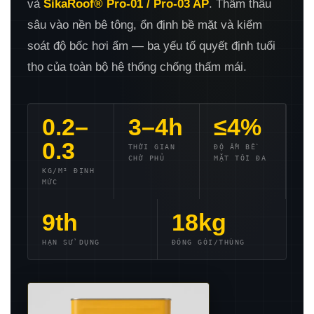
N
và
SikaRoof® Pro-01 / Pro-03 AP
. Thẩm thấu
sâu vào nền bê tông, ổn định bề mặt và kiểm
soát độ bốc hơi ẩm — ba yếu tố quyết định tuổi
thọ của toàn bộ hệ thống chống thấm mái.
0.2–
3–4h
≤4%
0.3
THỜI GIAN
ĐỘ ẨM BỀ
CHỜ PHỦ
MẶT TỐI ĐA
KG/M² ĐỊNH
MỨC
9th
18kg
HẠN SỬ DỤNG
ĐÓNG GÓI/THÙNG