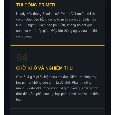
THI CÔNG PRIMER
Khuấy đều thùng Sikalastic® Primer VN trước khi thi
công. Quét đều bằng cọ hoặc ru lô sạch với định mức
0.2–0.3 kg/m². Đảm bảo phủ đều, không bỏ sót góc
cạnh và vị trí tiếp giáp. Đậy kín thùng ngay sau khi thi
công xong.
04
CHỜ KHÔ VÀ NGHIỆM THU
Chờ 3–4 giờ (điều kiện tiêu chuẩn). Kiểm tra bằng tay:
lớp primer không còn dính là đủ khô. Phải thi công
màng SikaRoof® trong vòng 24 giờ. Nếu quá 24 giờ do
thời tiết xấu: phải quét lại lớp primer mới trước khi tiếp
tục.