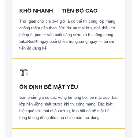
KHÔ NHANH — TIẾN ĐỘ CAO
Thời gian chờ chỉ 3–4 giờ là có thể thi công lớp màng
chống thấm tiếp theo. Với dự án mái lớn, nhà thầu có
thể quét primer vào buổi sáng sớm và thi công màng
SikaRoof® ngay buổi chiều trong cùng ngày — tối ưu
tiến độ đáng kể.
🏗
ỔN ĐỊNH BỀ MẶT YẾU
Sản phẩm gia cố các vùng bê tông bở, bề mặt xốp, tạo
lớp nền đồng nhất trước khi thi công màng. Đặc biệt
hiệu quả với mái nhà xưởng, kho bãi có bề mặt bê
tông không đồng đều sau nhiều năm sử dụng.