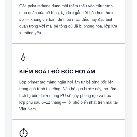
Gốc polyurethane dung môi thẩm thấu vào cấu trúc vi
mao quản của bê tông, tạo lớp gắn kết hóa học thực
sự — không chỉ bám dính bề mặt. Điều này đặc biệt
quan trọng với mái bê tông cũ đã bị phong hóa, lớp lữa
xi măng yếu.
💧
KIỂM SOÁT ĐỘ BỐC HƠI ẨM
Lớp primer tạo màng ngăn hơi ẩm từ bê tông bốc lên
trong quá trình thi công. Nếu bỏ qua bước này, hơi ẩm
tích tụ bên dưới màng PU sẽ gây phồng rộp và tróc
lớp phủ sau 6–12 tháng — lỗi phổ biến nhất trên mái tại
Việt Nam.
⏱