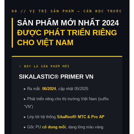
00 // VỊ TRÍ SẢN PHẨM — CẦN ĐỌC TRƯỚC
SẢN PHẨM MỚI NHẤT 2024
ĐƯỢC PHÁT TRIỂN RIÊNG
CHO VIỆT NAM
✅ ĐÂY LÀ SẢN PHẨM MỚI
SIKALASTIC® PRIMER VN
▸ Ra mắt:
06/2024
, cập nhật 05/2025
▸ Phát triển riêng cho thị trường Việt Nam (suffix
“VN”)
▸ Lớp lót hệ thống
SikaRoof® MTC & Pro AP
▸ Gốc PU
có dung môi
, dạng lỏng màu vàng