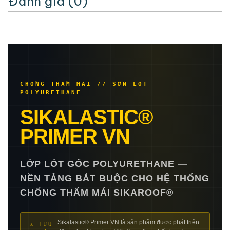
Đánh giá (0)
CHỐNG THẤM MÁI // SƠN LÓT
POLYURETHANE
SIKALASTIC®
PRIMER VN
LỚP LÓT GỐC POLYURETHANE —
NỀN TẢNG BẮT BUỘC CHO HỆ THỐNG
CHỐNG THẤM MÁI SIKAROOF®
Sikalastic® Primer VN là sản phẩm được phát triển
⚠ LƯU