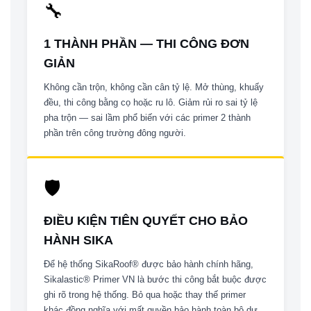
🔧
1 THÀNH PHẦN — THI CÔNG ĐƠN
GIẢN
Không cần trộn, không cần cân tỷ lệ. Mở thùng, khuấy
đều, thi công bằng cọ hoặc ru lô. Giảm rủi ro sai tỷ lệ
pha trộn — sai lầm phổ biến với các primer 2 thành
phần trên công trường đông người.
🛡
ĐIỀU KIỆN TIÊN QUYẾT CHO BẢO
HÀNH SIKA
Để hệ thống SikaRoof® được bảo hành chính hãng,
Sikalastic® Primer VN là bước thi công bắt buộc được
ghi rõ trong hệ thống. Bỏ qua hoặc thay thế primer
khác đồng nghĩa với mất quyền bảo hành toàn bộ dự