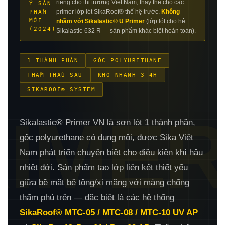
riêng cho thị trường Việt Nam, thay thế cho các
Ý SẢN
primer lớp lót SikaRoof® thế hệ trước.
Không
PHẨM
MỚI
nhầm với Sikalastic® U Primer
(lớp lót cho hệ
(2024)
Sikalastic-632 R — sản phẩm khác biệt hoàn toàn).
1 THÀNH PHẦN
GỐC POLYURETHANE
THẨM THẤU SÂU
KHÔ NHANH 3-4H
SIKAROOF® SYSTEM
RIME
Sikalastic® Primer VN là sơn lót 1 thành phần,
gốc polyurethane có dung môi, được Sika Việt
Nam phát triển chuyên biệt cho điều kiện khí hậu
nhiệt đới. Sản phẩm tạo lớp liên kết thiết yếu
giữa bề mặt bê tông/xi măng với màng chống
thấm phủ trên — đặc biệt là các hệ thống
SikaRoof® MTC-05 / MTC-08 / MTC-10 UV AP