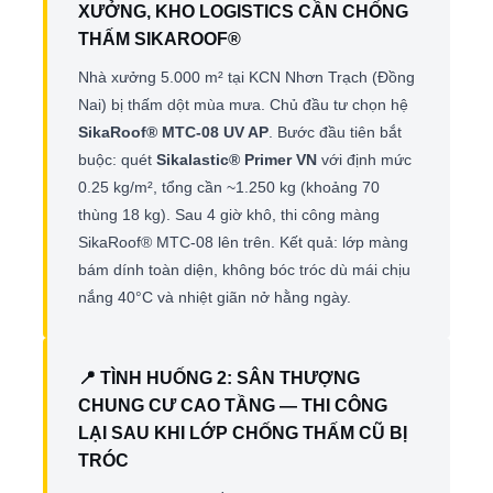
XƯỞNG, KHO LOGISTICS CẦN CHỐNG
THẤM SIKAROOF®
Nhà xưởng 5.000 m² tại KCN Nhơn Trạch (Đồng
Nai) bị thấm dột mùa mưa. Chủ đầu tư chọn hệ
SikaRoof® MTC-08 UV AP
. Bước đầu tiên bắt
buộc: quét
Sikalastic® Primer VN
với định mức
0.25 kg/m², tổng cần ~1.250 kg (khoảng 70
thùng 18 kg). Sau 4 giờ khô, thi công màng
SikaRoof® MTC-08 lên trên. Kết quả: lớp màng
bám dính toàn diện, không bóc tróc dù mái chịu
nắng 40°C và nhiệt giãn nở hằng ngày.
📍 TÌNH HUỐNG 2: SÂN THƯỢNG
CHUNG CƯ CAO TẦNG — THI CÔNG
LẠI SAU KHI LỚP CHỐNG THẤM CŨ BỊ
TRÓC