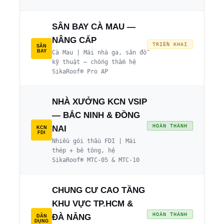
SÂN BAY CÀ MAU —
NÂNG CẤP
TRIỂN KHAI
SÂN
BAY
Cà Mau | Mái nhà ga, sân đỗ
kỹ thuật — chống thấm hệ
SikaRoof® Pro AP
NHÀ XƯỞNG KCN VSIP
— BẮC NINH & ĐỒNG
HOÀN THÀNH
NAI
KCN
FDI
Nhiều gói thầu FDI | Mái
thép + bê tông, hệ
SikaRoof® MTC-05 & MTC-10
CHUNG CƯ CAO TẦNG
KHU VỰC TP.HCM &
HOÀN THÀNH
ĐÀ NẴNG
DÂN
DỤNG