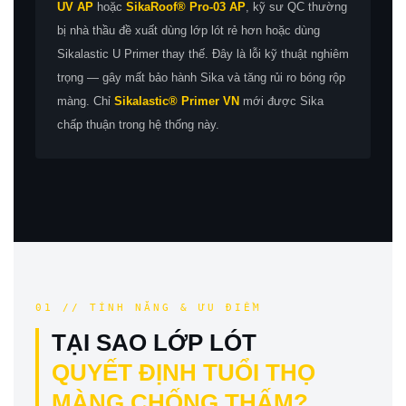
UV AP
hoặc
SikaRoof® Pro-03 AP
, kỹ sư QC thường
bị nhà thầu đề xuất dùng lớp lót rẻ hơn hoặc dùng
Sikalastic U Primer thay thế. Đây là lỗi kỹ thuật nghiêm
trọng — gây mất bảo hành Sika và tăng rủi ro bóng rộp
màng. Chỉ
Sikalastic® Primer VN
mới được Sika
chấp thuận trong hệ thống này.
01 // TÍNH NĂNG & ƯU ĐIỂM
TẠI SAO LỚP LÓT
QUYẾT ĐỊNH TUỔI THỌ
MÀNG CHỐNG THẤM?