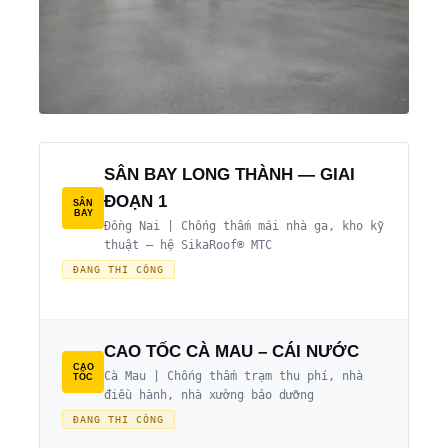
SÂN BAY LONG THÀNH — GIAI
ĐOẠN 1
SÂN
BAY
Đồng Nai | Chống thấm mái nhà ga, kho kỹ
thuật — hệ SikaRoof® MTC
ĐANG THI CÔNG
CAO TỐC CÀ MAU – CÁI NƯỚC
CAO
Cà Mau | Chống thấm trạm thu phí, nhà
TỐC
điều hành, nhà xưởng bảo dưỡng
ĐANG THI CÔNG