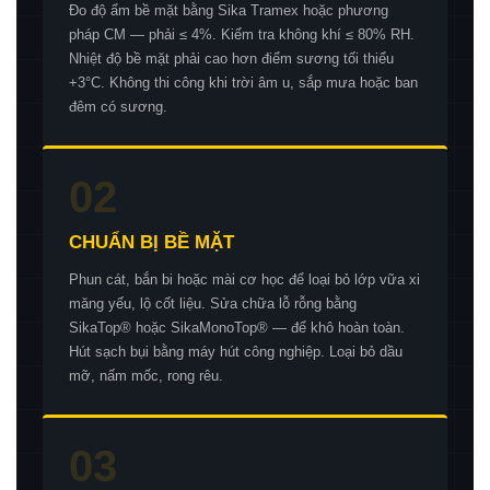
Đo độ ẩm bề mặt bằng Sika Tramex hoặc phương
pháp CM — phải ≤ 4%. Kiểm tra không khí ≤ 80% RH.
Nhiệt độ bề mặt phải cao hơn điểm sương tối thiểu
+3°C. Không thi công khi trời âm u, sắp mưa hoặc ban
đêm có sương.
02
CHUẨN BỊ BỀ MẶT
Phun cát, bắn bi hoặc mài cơ học để loại bỏ lớp vữa xi
măng yếu, lộ cốt liệu. Sửa chữa lỗ rỗng bằng
SikaTop® hoặc SikaMonoTop® — để khô hoàn toàn.
Hút sạch bụi bằng máy hút công nghiệp. Loại bỏ dầu
mỡ, nấm mốc, rong rêu.
03