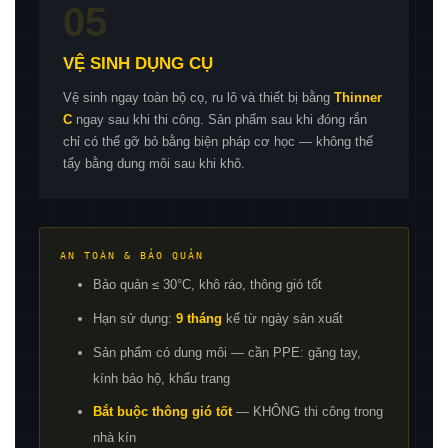
05
VỆ SINH DỤNG CỤ
Vệ sinh ngay toàn bộ cọ, ru lô và thiết bị bằng
Thinner
C
ngay sau khi thi công. Sản phẩm sau khi đóng rắn
chỉ có thể gỡ bỏ bằng biện pháp cơ học — không thể
tẩy bằng dung môi sau khi khô.
AN TOÀN & BẢO QUẢN
Bảo quản ≤ 30°C, khô ráo, thông gió tốt
Hạn sử dụng:
9 tháng
kể từ ngày sản xuất
Sản phẩm có dung môi — cần PPE: găng tay,
kính bảo hộ, khẩu trang
Bắt buộc thông gió tốt
— KHÔNG thi công trong
nhà kín