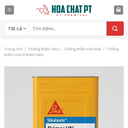
Bỏ
qua
nội
dung
Tìm
kiếm:
Trang chủ
/
Chống thấm Sika
/
Chống thấm sàn Mái
/
Chống
thấm mái lộ thiên Sika