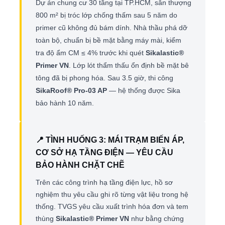
Dự án chung cư 30 tầng tại TP.HCM, sân thượng
800 m² bị tróc lớp chống thấm sau 5 năm do
primer cũ không đủ bám dính. Nhà thầu phá dỡ
toàn bộ, chuẩn bị bề mặt bằng máy mài, kiểm
tra độ ẩm CM ≤ 4% trước khi quét
Sikalastic®
Primer VN
. Lớp lót thẩm thấu ổn định bề mặt bê
tông đã bị phong hóa. Sau 3.5 giờ, thi công
SikaRoof® Pro-03 AP
— hệ thống được Sika
bảo hành 10 năm.
📍 TÌNH HUỐNG 3: MÁI TRẠM BIẾN ÁP,
CƠ SỞ HẠ TẦNG ĐIỆN — YÊU CẦU
BẢO HÀNH CHẶT CHẼ
Trên các công trình hạ tầng điện lực, hồ sơ
nghiệm thu yêu cầu ghi rõ từng vật liệu trong hệ
thống. TVGS yêu cầu xuất trình hóa đơn và tem
thùng
Sikalastic® Primer VN
như bằng chứng