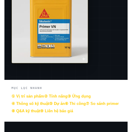
MỤC LỤC NHANH
① Vị trí sản phẩm
② Tính năng
③ Ứng dụng
④ Thông số kỹ thuật
⑤ Dự án
⑥ Thi công
⑦ So sánh primer
⑧ Q&A kỹ thuật
⑨ Liên hệ báo giá