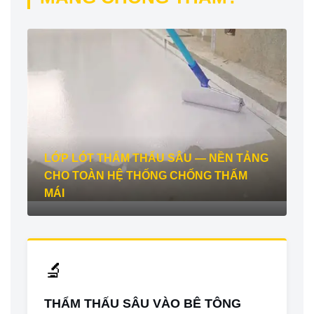
LỚP LÓT THẨM THẤU SÂU — NỀN TẢNG
CHO TOÀN HỆ THỐNG CHỐNG THẤM
MÁI
🔬
THẨM THẤU SÂU VÀO BÊ TÔNG