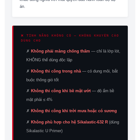
án.
❌ TÍNH NĂNG KHÔNG CÓ — KHÔNG KHUYẾN CÁO
DÙNG CHO
✗
Không phải màng chống thấm
— chỉ là lớp lót,
KHÔNG thể dùng độc lập
✗
Không thi công trong nhà
— có dung môi, bắt
buộc thông gió tốt
✗
Không thi công khi bề mặt ướt
— độ ẩm bề
mặt phải ≤ 4%
✗
Không thi công khi trời mưa hoặc có sương
✗
Không phù hợp cho hệ Sikalastic-632 R
(dùng
Sikalastic U Primer)