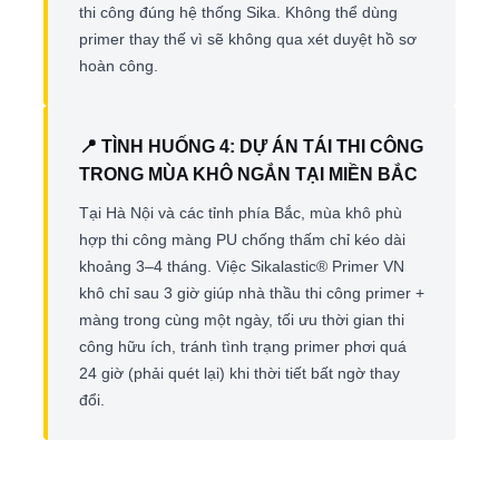
thi công đúng hệ thống Sika. Không thể dùng
primer thay thế vì sẽ không qua xét duyệt hồ sơ
hoàn công.
📍 TÌNH HUỐNG 4: DỰ ÁN TÁI THI CÔNG
TRONG MÙA KHÔ NGẮN TẠI MIỀN BẮC
Tại Hà Nội và các tỉnh phía Bắc, mùa khô phù
hợp thi công màng PU chống thấm chỉ kéo dài
khoảng 3–4 tháng. Việc Sikalastic® Primer VN
khô chỉ sau 3 giờ giúp nhà thầu thi công primer +
màng trong cùng một ngày, tối ưu thời gian thi
công hữu ích, tránh tình trạng primer phơi quá
24 giờ (phải quét lại) khi thời tiết bất ngờ thay
đổi.