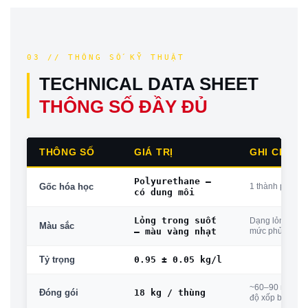
03 // THÔNG SỐ KỸ THUẬT
TECHNICAL DATA SHEET
THÔNG SỐ ĐẦY ĐỦ
THÔNG SỐ
GIÁ TRỊ
GHI CHÚ
Polyurethane —
1 thành phần
Gốc hóa học
có dung môi
Lỏng trong suốt
Dạng lỏng dễ k
Màu sắc
— màu vàng nhạt
mức phủ
0.95 ± 0.05 kg/l
Tỷ trọng
~60–90 m² / thù
18 kg / thùng
Đóng gói
độ xốp bề mặt)