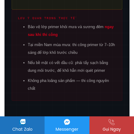
LƯU Ý QUAN TRỌNG THỰC TẾ
Bảo vệ lớp primer khỏi mưa và sương đêm
ngay
sau khi thi công
Tại miền Nam mùa mưa: thi công primer từ 7–10h
sáng để lớp khô trước chiều
Nếu bề mặt có vết dầu cũ: phải tẩy sạch bằng
dung môi trước, để khô hẳn mới quét primer
Không pha loãng sản phẩm — thi công nguyên
chất
Chat Zalo
Messenger
Gọi Ngay