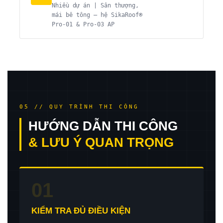
Nhiều dự án | Sân thượng,
mái bê tông — hệ SikaRoof®
Pro-01 & Pro-03 AP
05 // QUY TRÌNH THI CÔNG
HƯỚNG DẪN THI CÔNG
& LƯU Ý QUAN TRỌNG
01
KIỂM TRA ĐỦ ĐIỀU KIỆN