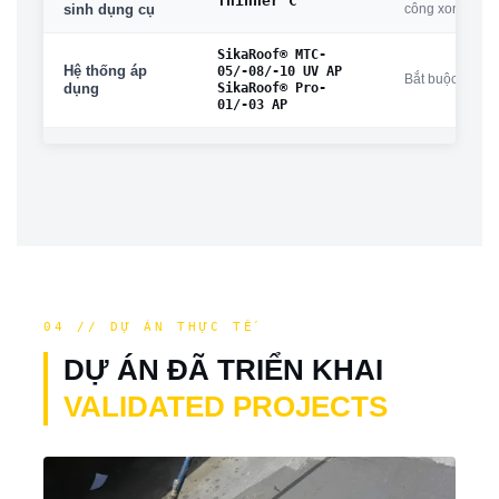
Thinner C
công xong
sinh dụng cụ
SikaRoof® MTC-
Hệ thống áp
05/-08/-10 UV AP
Bắt buộc theo 
SikaRoof® Pro-
dụng
01/-03 AP
04 // DỰ ÁN THỰC TẾ
DỰ ÁN ĐÃ TRIỂN KHAI
VALIDATED PROJECTS