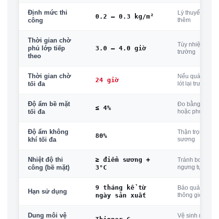
Định mức thi
Lý thuyết, bề m
0.2 – 0.3 kg/m²
thêm
công
Thời gian chờ
Tùy nhiệt độ &
3.0 – 4.0 giờ
phủ lớp tiếp
trường
theo
Thời gian chờ
Nếu quá 24h: p
24 giờ
lót lại trước khi
tối đa
Độ ẩm bề mặt
Đo bằng Sika®
≤ 4%
hoặc phương 
tối đa
Độ ẩm không
Thận trọng với
80%
sương
khí tối đa
≥ điểm sương +
Nhiệt độ thi
Tránh bong rộp
3°C
ngưng tụ
công (bề mặt)
9 tháng kể từ
Bảo quản mát, 
Hạn sử dụng
ngày sản xuất
thông gió
Dung môi vệ
Vệ sinh ngay sa