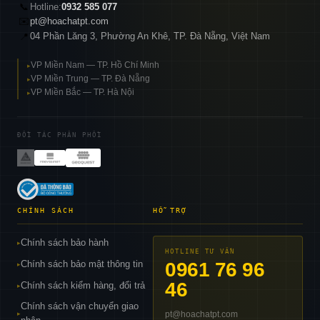
📞
Hotline:
0932 585 077
✉️
pt@hoachatpt.com
04 Phần Lăng 3, Phường An Khê, TP. Đà Nẵng, Việt Nam
📍
VP Miền Nam — TP. Hồ Chí Minh
▸
VP Miền Trung — TP. Đà Nẵng
▸
VP Miền Bắc — TP. Hà Nội
▸
ĐỐI TÁC PHÂN PHỐI
CHÍNH SÁCH
HỖ TRỢ
Chính sách bảo hành
▸
HOTLINE TƯ VẤN
Chính sách bảo mật thông tin
0961 76 96
▸
46
Chính sách kiểm hàng, đổi trả
▸
Chính sách vận chuyển giao
pt@hoachatpt.com
▸