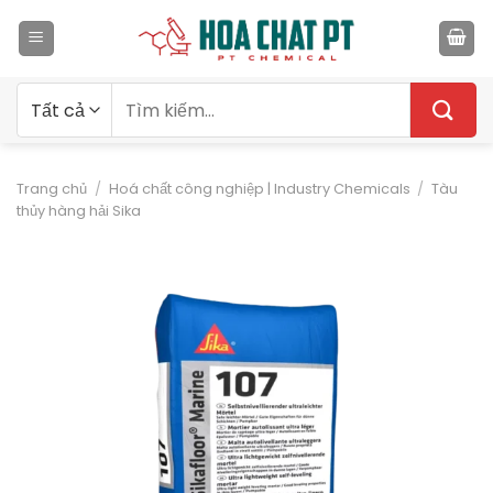
Bỏ
qua
nội
dung
Tìm
kiếm:
Trang chủ
/
Hoá chất công nghiệp | Industry Chemicals
/
Tàu
thủy hàng hải Sika