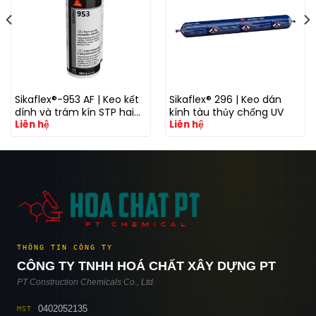
Sikaflex®-953 AF | Keo kết
Sikaflex® 296 | Keo dán
dính và trám kín STP hai
kính tàu thủy chống UV
Liên hệ
Liên hệ
thành phần kháng nấm
khuẩn
THÔNG TIN CÔNG TY
CÔNG TY TNHH HOÁ CHẤT XÂY DỰNG PT
PT Construction Chemicals Co., Ltd.
0402052135
MST