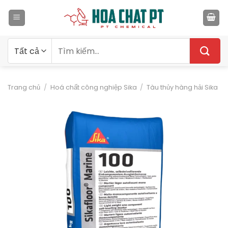
Bỏ
qua
nội
dung
Tìm
kiếm:
Trang chủ
/
Hoá chất công nghiệp Sika
/
Tàu thủy hàng hải Sika