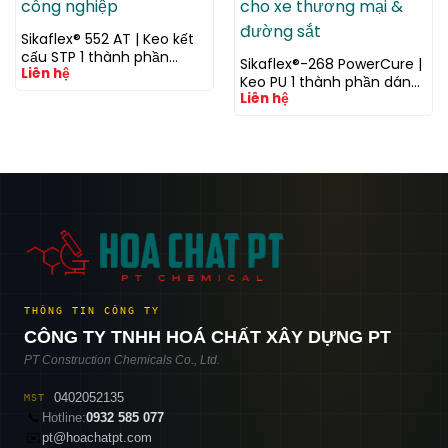
Sikaflex® 552 AT | Keo kết
cấu STP 1 thành phần
Sikaflex®-268 PowerCure |
Liên hệ
không chứa isocyanate
Keo PU 1 thành phần dán
cho xe và công nghiệp
Liên hệ
kính kết cấu đóng rắn
nhanh cho xe thương mại
& đường sắt
THÔNG TIN CÔNG TY
CÔNG TY TNHH HOÁ CHẤT XÂY DỰNG PT
PT Construction Chemicals Co., Ltd.
0402052135
MST
📞
Hotline:
0932 585 077
✉️
pt@hoachatpt.com