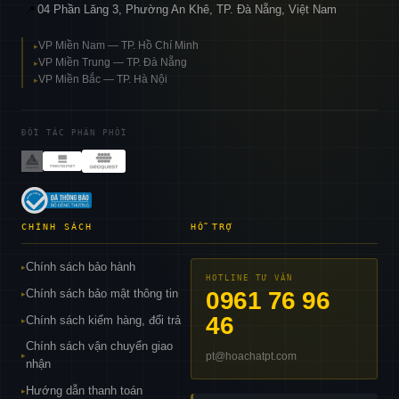
04 Phần Lăng 3, Phường An Khê, TP. Đà Nẵng, Việt Nam
📍
VP Miền Nam — TP. Hồ Chí Minh
▸
VP Miền Trung — TP. Đà Nẵng
▸
VP Miền Bắc — TP. Hà Nội
▸
ĐỐI TÁC PHÂN PHỐI
CHÍNH SÁCH
HỖ TRỢ
Chính sách bảo hành
▸
HOTLINE TƯ VẤN
Chính sách bảo mật thông tin
0961 76 96
▸
46
Chính sách kiểm hàng, đổi trả
▸
Chính sách vận chuyển giao
pt@hoachatpt.com
▸
nhận
Hướng dẫn thanh toán
▸