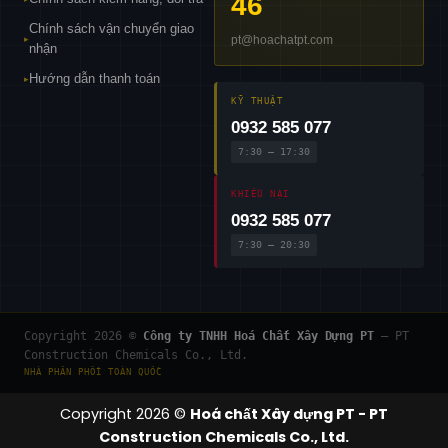
46
Chính sách vận chuyển giao
pt@hoachatpt.com
▸
nhận
Hướng dẫn thanh toán
▸
KỸ THUẬT
0932 585 077
7:30 – 17:30
KHIẾU NẠI
0932 585 077
7:30 – 20:30
Copyright 2026 ©
Công ty TNHH Hoá Chất Xây Dựng PT
— PT
Construction Chemicals Co., Ltd.
NHÀ PHÂN PHỐI TOÀN QUỐC
Copyright 2026 ©
Hoá chất Xây dựng PT - PT
Construction Chemicals Co., Ltd.