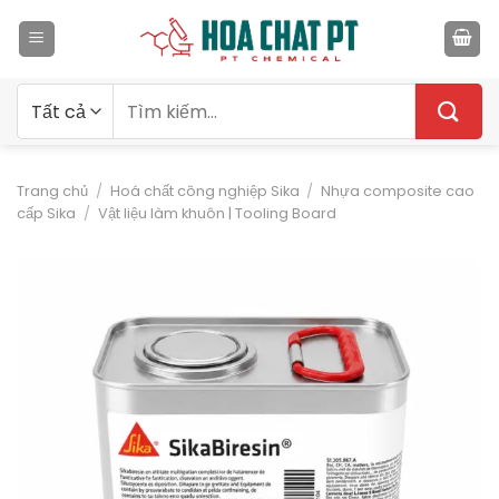
Bỏ
qua
nội
dung
Tìm
kiếm:
Trang chủ
/
Hoá chất công nghiệp Sika
/
Nhựa composite cao
cấp Sika
/
Vật liệu làm khuôn | Tooling Board