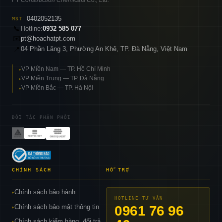
PT Construction Chemicals Co., Ltd.
0402052135
MST
📞
Hotline:
0932 585 077
✉️
pt@hoachatpt.com
04 Phần Lăng 3, Phường An Khê, TP. Đà Nẵng, Việt Nam
📍
VP Miền Nam — TP. Hồ Chí Minh
▸
VP Miền Trung — TP. Đà Nẵng
▸
VP Miền Bắc — TP. Hà Nội
▸
ĐỐI TÁC PHÂN PHỐI
CHÍNH SÁCH
HỖ TRỢ
Chính sách bảo hành
▸
HOTLINE TƯ VẤN
Chính sách bảo mật thông tin
0961 76 96
▸
Chính sách kiểm hàng, đổi trả
▸