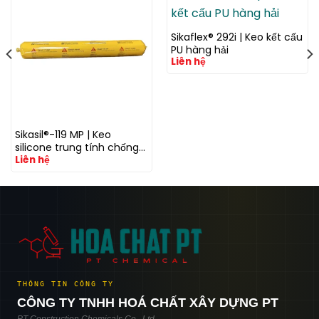
Sikaflex® 292i | Keo kết cấu
PU hàng hải
Liên hệ
Sikasil®-119 MP | Keo
silicone trung tính chống
Liên hệ
thấm và trám khe đa
dụng cho mặt dựng và
xây dựng
THÔNG TIN CÔNG TY
CÔNG TY TNHH HOÁ CHẤT XÂY DỰNG PT