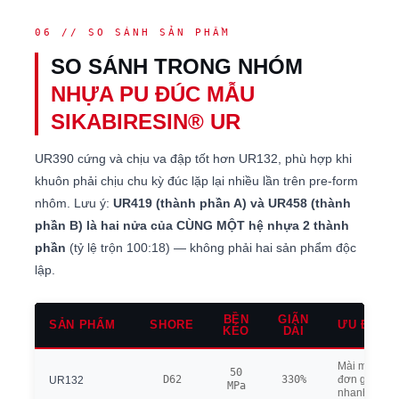
06 // SO SÁNH SẢN PHẨM
SO SÁNH TRONG NHÓM
NHỰA PU ĐÚC MẪU
SIKABIRESIN® UR
UR390 cứng và chịu va đập tốt hơn UR132, phù hợp khi
khuôn phải chịu chu kỳ đúc lặp lại nhiều lần trên pre-form
nhôm. Lưu ý:
UR419 (thành phần A) và UR458 (thành
phần B) là hai nửa của CÙNG MỘT hệ nhựa 2 thành
phần
(tỷ lệ trộn 100:18) — không phải hai sản phẩm độc
lập.
BỀN
GIÃN
SẢN PHẨM
SHORE
ƯU ĐIỂM 
KÉO
DÀI
Mài mòn rất 
50
D62
330%
đơn giản, t
UR132
MPa
nhanh