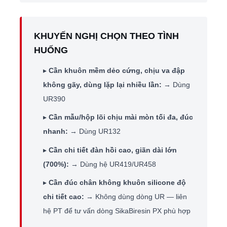
KHUYẾN NGHỊ CHỌN THEO TÌNH
HUỐNG
▸
Cần khuôn mềm dẻo cứng, chịu va đập
không gãy, dùng lặp lại nhiều lần:
→ Dùng
UR390
▸
Cần mẫu/hộp lõi chịu mài mòn tối đa, đúc
nhanh:
→ Dùng UR132
▸
Cần chi tiết đàn hồi cao, giãn dài lớn
(700%):
→ Dùng hệ UR419/UR458
▸
Cần đúc chân không khuôn silicone độ
chi tiết cao:
→ Không dùng dòng UR — liên
hệ PT để tư vấn dòng SikaBiresin PX phù hợp