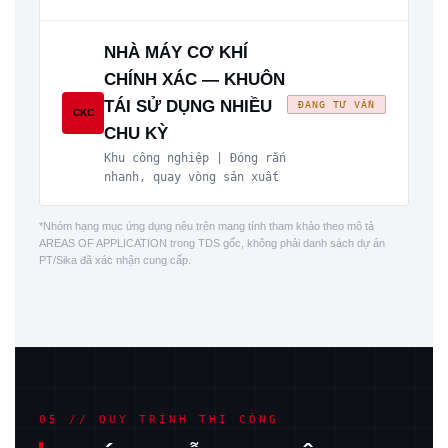
NHÀ MÁY CƠ KHÍ
CHÍNH XÁC — KHUÔN
TÁI SỬ DỤNG NHIỀU
ĐANG TƯ VẤN
CKC
CHU KỲ
Khu công nghiệp | Đóng rắn
nhanh, quay vòng sản xuất
*Nhóm hạng mục ứng dụng nêu trên mang tính tham khảo theo mô tả
AREAS OF APPLICATION trong TDS gốc, không phải danh sách dự án
PT/Sika đã xác nhận cung cấp.
05 // QUY TRÌNH THI CÔNG