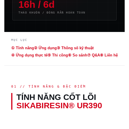
16h / 6d
THÁO KHUÔN / ĐÓNG RẮN HOÀN TOÀN
MỤC LỤC
① Tính năng
② Ứng dụng
③ Thông số kỹ thuật
④ Ứng dụng thực tế
⑤ Thi công
⑥ So sánh
⑦ Q&A
⑧ Liên hệ
01 // TÍNH NĂNG & ĐẶC ĐIỂM
TÍNH NĂNG CỐT LÕI
SIKABIRESIN® UR390