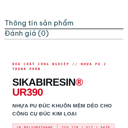
Thông tin sản phẩm
Đánh giá (0)
HOÁ CHẤT CÔNG NGHIỆP // NHỰA PU 2
THÀNH PHẦN
SIKABIRESIN
®
UR390
NHỰA PU ĐÚC KHUÔN MỀM DẺO CHO
CÔNG CỤ ĐÚC KIM LOẠI
2K POLYURETHANE
ISO 178 / 527 / 5470