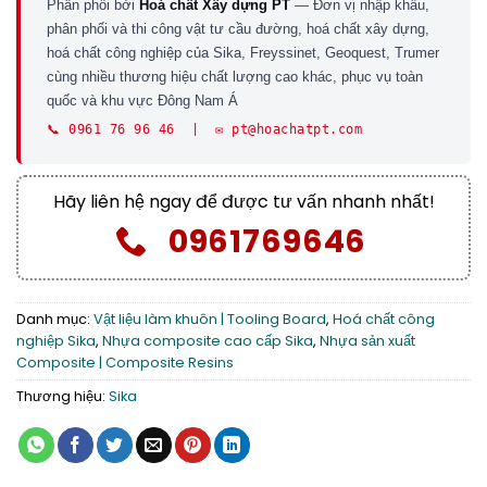
Phân phối bởi
Hoá chất Xây dựng PT
— Đơn vị nhập khẩu,
phân phối và thi công vật tư cầu đường, hoá chất xây dựng,
hoá chất công nghiệp của Sika, Freyssinet, Geoquest, Trumer
cùng nhiều thương hiệu chất lượng cao khác, phục vụ toàn
quốc và khu vực Đông Nam Á
📞 0961 76 96 46 | ✉️ pt@hoachatpt.com
Hãy liên hệ ngay để được tư vấn nhanh nhất!
0961769646
Danh mục:
Vật liệu làm khuôn | Tooling Board
,
Hoá chất công
nghiệp Sika
,
Nhựa composite cao cấp Sika
,
Nhựa sản xuất
Composite | Composite Resins
Thương hiệu:
Sika