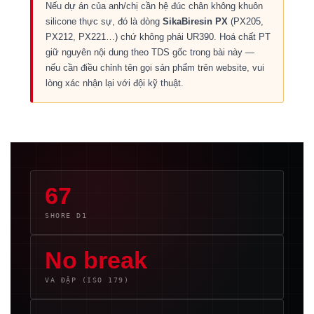
Nếu dự án của anh/chị cần hệ đúc chân không khuôn
silicone thực sự, đó là dòng
SikaBiresin PX
(PX205,
PX212, PX221…) chứ không phải UR390. Hoá chất PT
giữ nguyên nội dung theo TDS gốc trong bài này —
nếu cần điều chỉnh tên gọi sản phẩm trên website, vui
lòng xác nhận lại với đội kỹ thuật.
67
SHORE D1
No break
VA ĐẬP (ISO 179)