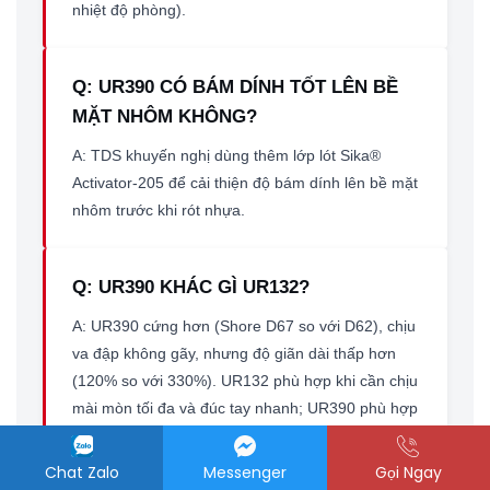
nhiệt độ phòng).
Q: UR390 CÓ BÁM DÍNH TỐT LÊN BỀ
MẶT NHÔM KHÔNG?
A: TDS khuyến nghị dùng thêm lớp lót Sika®
Activator-205 để cải thiện độ bám dính lên bề mặt
nhôm trước khi rót nhựa.
Q: UR390 KHÁC GÌ UR132?
A: UR390 cứng hơn (Shore D67 so với D62), chịu
va đập không gãy, nhưng độ giãn dài thấp hơn
(120% so với 330%). UR132 phù hợp khi cần chịu
mài mòn tối đa và đúc tay nhanh; UR390 phù hợp
khi cần khuôn cứng, bền va đập, dùng lặp lại
nhiều chu kỳ.
Chat Zalo
Messenger
Gọi Ngay