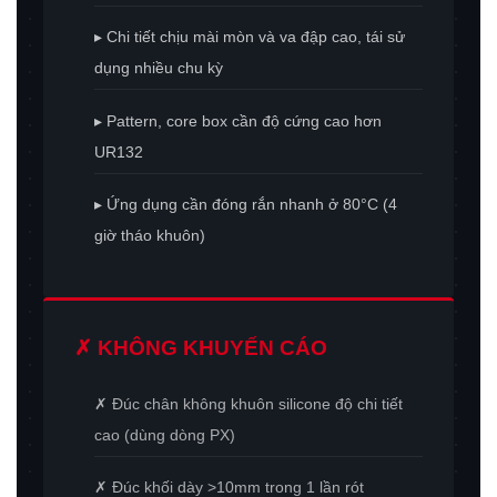
▸ Chi tiết chịu mài mòn và va đập cao, tái sử
dụng nhiều chu kỳ
▸ Pattern, core box cần độ cứng cao hơn
UR132
▸ Ứng dụng cần đóng rắn nhanh ở 80°C (4
giờ tháo khuôn)
✗ KHÔNG KHUYẾN CÁO
✗ Đúc chân không khuôn silicone độ chi tiết
cao (dùng dòng PX)
✗ Đúc khối dày >10mm trong 1 lần rót