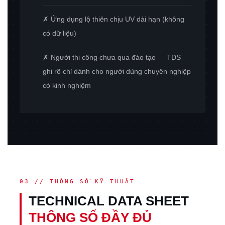
✗ Ứng dụng lộ thiên chịu UV dài hạn (không
có dữ liệu)
✗ Người thi công chưa qua đào tạo — TDS
ghi rõ chỉ dành cho người dùng chuyên nghiệp
có kinh nghiệm
03 // THÔNG SỐ KỸ THUẬT
TECHNICAL DATA SHEET
THÔNG SỐ ĐẦY ĐỦ