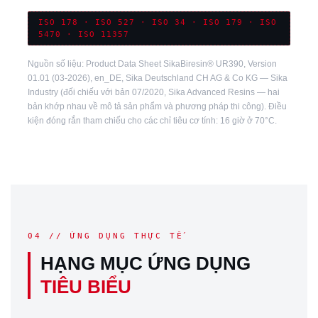
ISO 178 · ISO 527 · ISO 34 · ISO 179 · ISO
5470 · ISO 11357
Nguồn số liệu: Product Data Sheet SikaBiresin® UR390, Version
01.01 (03-2026), en_DE, Sika Deutschland CH AG & Co KG — Sika
Industry (đối chiếu với bản 07/2020, Sika Advanced Resins — hai
bản khớp nhau về mô tả sản phẩm và phương pháp thi công). Điều
kiện đóng rắn tham chiếu cho các chỉ tiêu cơ tính: 16 giờ ở 70°C.
04 // ỨNG DỤNG THỰC TẾ
HẠNG MỤC ỨNG DỤNG
TIÊU BIỂU