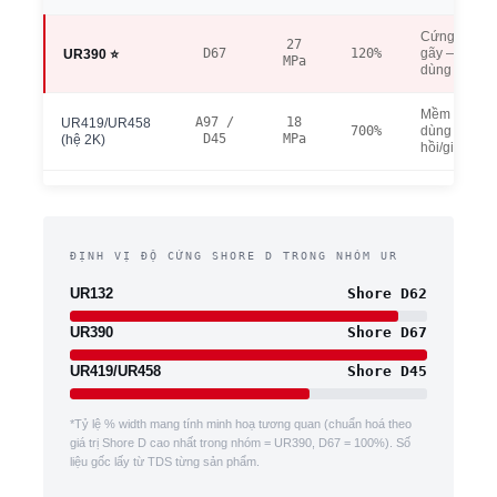
Cứng, chịu 
27
D67
120%
gãy — khuô
UR390 ⭐
MPa
dùng lặp lại
Mềm dẻo hơ
A97 /
18
UR419/UR458
700%
dùng khi cầ
D45
MPa
(hệ 2K)
hồi/giãn dài
ĐỊNH VỊ ĐỘ CỨNG SHORE D TRONG NHÓM UR
UR132
Shore D62
UR390
Shore D67
UR419/UR458
Shore D45
*Tỷ lệ % width mang tính minh hoạ tương quan (chuẩn hoá theo
giá trị Shore D cao nhất trong nhóm = UR390, D67 = 100%). Số
liệu gốc lấy từ TDS từng sản phẩm.