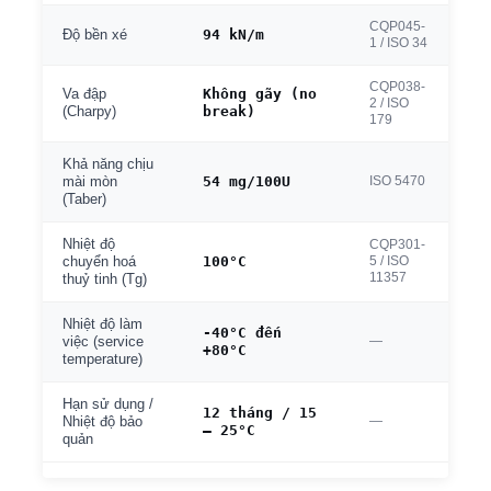
CQP045-
94 kN/m
Độ bền xé
1 / ISO 34
CQP038-
Không gãy (no
Va đập
2 / ISO
break)
(Charpy)
179
Khả năng chịu
54 mg/100U
ISO 5470
mài mòn
(Taber)
Nhiệt độ
CQP301-
100°C
5 / ISO
chuyển hoá
11357
thuỷ tinh (Tg)
Nhiệt độ làm
-40°C đến
—
việc (service
+80°C
temperature)
Hạn sử dụng /
12 tháng / 15
—
Nhiệt độ bảo
– 25°C
quản