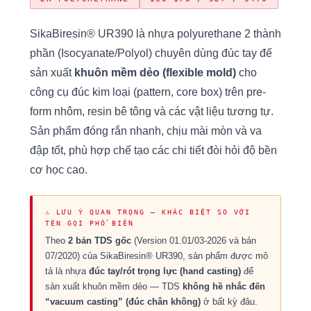
SikaBiresin® UR390 là nhựa polyurethane 2 thành
phần (Isocyanate/Polyol) chuyên dùng đúc tay để
sản xuất
khuôn mềm dẻo (flexible mold)
cho
công cụ đúc kim loại (pattern, core box) trên pre-
form nhôm, resin bê tông và các vật liệu tương tự.
Sản phẩm đóng rắn nhanh, chịu mài mòn và va
đập tốt, phù hợp chế tạo các chi tiết đòi hỏi độ bền
cơ học cao.
⚠ LƯU Ý QUAN TRỌNG — KHÁC BIỆT SO VỚI
TÊN GỌI PHỔ BIẾN
Theo
2 bản TDS gốc
(Version 01.01/03-2026 và bản
07/2020) của SikaBiresin® UR390, sản phẩm được mô
tả là nhựa
đúc tay/rót trọng lực (hand casting)
để
sản xuất khuôn mềm dẻo — TDS
không hề nhắc đến
“vacuum casting” (đúc chân không)
ở bất kỳ đâu.