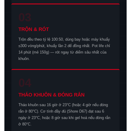
03
TRỘN & RÓT
Trộn đều theo tỷ lệ 100:50, dùng bay hoặc máy khuấy
≤300 vòng/phút, khuấy lần 2 để đồng nhất. Pot life chỉ
14 phút (mẻ 150g) — rót ngay từ điểm sâu nhất của
khuôn.
04
THÁO KHUÔN & ĐÓNG RẮN
Tháo khuôn sau 16 giờ ở 23°C (hoặc 4 giờ nếu đóng
rắn ở 80°C). Cơ tính đầy đủ (Shore D67) đạt sau 6
ngày ở 23°C, hoặc 8 giờ sau khi gel hoá nếu đóng rắn
ở 80°C.