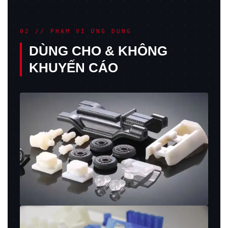
02 // PHẠM VI ỨNG DỤNG
DÙNG CHO & KHÔNG
KHUYẾN CÁO