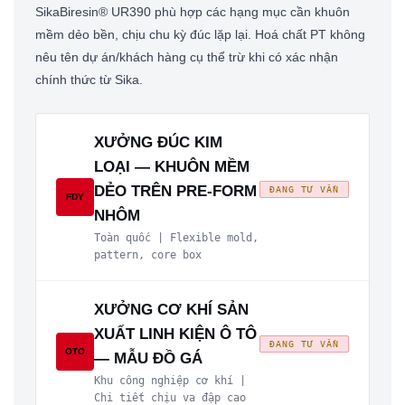
SikaBiresin® UR390 phù hợp các hạng mục cần khuôn
mềm dẻo bền, chịu chu kỳ đúc lặp lại. Hoá chất PT không
nêu tên dự án/khách hàng cụ thể trừ khi có xác nhận
chính thức từ Sika.
XƯỞNG ĐÚC KIM
LOẠI — KHUÔN MỀM
DẺO TRÊN PRE-FORM
ĐANG TƯ VẤN
FDY
NHÔM
Toàn quốc | Flexible mold,
pattern, core box
XƯỞNG CƠ KHÍ SẢN
XUẤT LINH KIỆN Ô TÔ
ĐANG TƯ VẤN
OTO
— MẪU ĐỒ GÁ
Khu công nghiệp cơ khí |
Chi tiết chịu va đập cao