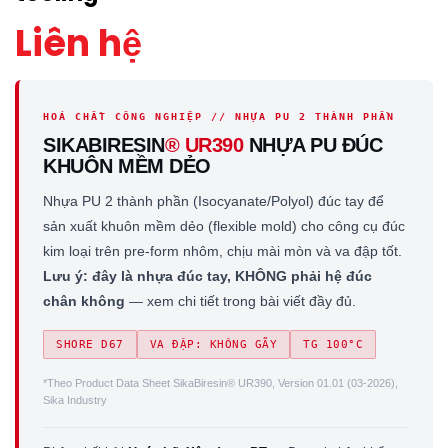
Liên hệ
HOÁ CHẤT CÔNG NGHIỆP // NHỰA PU 2 THÀNH PHẦN
SIKABIRESIN
® UR390
NHỰA PU ĐÚC
KHUÔN MỀM DẺO
Nhựa PU 2 thành phần (Isocyanate/Polyol) đúc tay để
sản xuất khuôn mềm dẻo (flexible mold) cho công cụ đúc
kim loại trên pre-form nhôm, chịu mài mòn và va đập tốt.
Lưu ý: đây là nhựa đúc tay, KHÔNG phải hệ đúc
chân không
— xem chi tiết trong bài viết đầy đủ.
SHORE D67
VA ĐẬP: KHÔNG GÃY
TG 100°C
*Theo Product Data Sheet SikaBiresin® UR390, Version 01.01 (03-2026),
Sika Industry