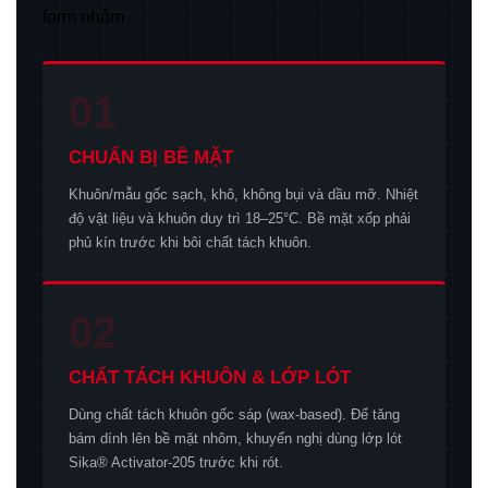
01
CHUẨN BỊ BỀ MẶT
Khuôn/mẫu gốc sạch, khô, không bụi và dầu mỡ. Nhiệt
độ vật liệu và khuôn duy trì 18–25°C. Bề mặt xốp phải
phủ kín trước khi bôi chất tách khuôn.
02
CHẤT TÁCH KHUÔN & LỚP LÓT
Dùng chất tách khuôn gốc sáp (wax-based). Để tăng
bám dính lên bề mặt nhôm, khuyến nghị dùng lớp lót
Sika® Activator-205 trước khi rót.