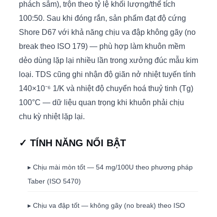
phách sẫm), trộn theo tỷ lệ khối lượng/thể tích
100:50. Sau khi đóng rắn, sản phẩm đạt độ cứng
Shore D67 với khả năng chịu va đập không gãy (no
break theo ISO 179) — phù hợp làm khuôn mềm
dẻo dùng lặp lại nhiều lần trong xưởng đúc mẫu kim
loại. TDS cũng ghi nhận độ giãn nở nhiệt tuyến tính
140×10⁻⁶ 1/K và nhiệt độ chuyển hoá thuỷ tinh (Tg)
100°C — dữ liệu quan trọng khi khuôn phải chịu
chu kỳ nhiệt lặp lại.
✓ TÍNH NĂNG NỔI BẬT
▸ Chịu mài mòn tốt — 54 mg/100U theo phương pháp
Taber (ISO 5470)
▸ Chịu va đập tốt — không gãy (no break) theo ISO