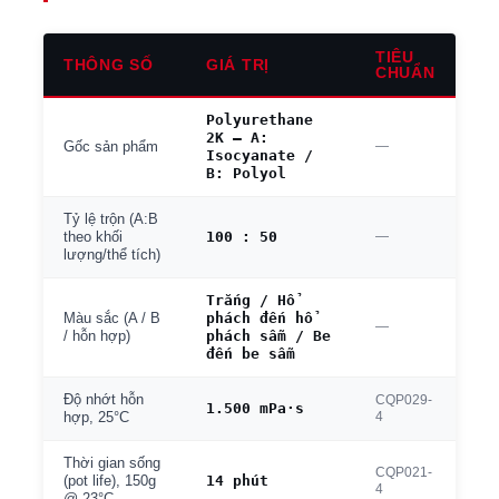
TIÊU
THÔNG SỐ
GIÁ TRỊ
CHUẨN
Polyurethane
2K — A:
—
Gốc sản phẩm
Isocyanate /
B: Polyol
Tỷ lệ trộn (A:B
100 : 50
—
theo khối
lượng/thể tích)
Trắng / Hổ
phách đến hổ
Màu sắc (A / B
—
phách sẫm / Be
/ hỗn hợp)
đến be sẫm
Độ nhớt hỗn
CQP029-
1.500 mPa·s
4
hợp, 25°C
Thời gian sống
CQP021-
14 phút
(pot life), 150g
4