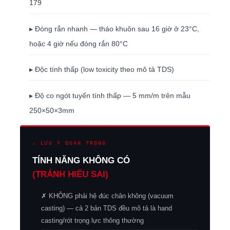
179
▸ Đóng rắn nhanh — tháo khuôn sau 16 giờ ở 23°C,
hoặc 4 giờ nếu đóng rắn 80°C
▸ Độc tính thấp (low toxicity theo mô tả TDS)
▸ Độ co ngót tuyến tính thấp — 5 mm/m trên mẫu
250×50×3mm
⚠ LƯU Ý QUAN TRỌNG
TÍNH NĂNG KHÔNG CÓ
(TRÁNH HIỂU SAI)
✗ KHÔNG phải hệ đúc chân không (vacuum
casting) — cả 2 bản TDS đều mô tả là hand
casting/rót trọng lực thông thường