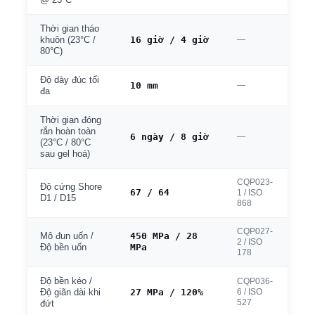
@ 23°C
Thời gian tháo
16 giờ / 4 giờ
—
khuôn (23°C /
80°C)
Độ dày đúc tối
10 mm
—
đa
Thời gian đóng
rắn hoàn toàn
6 ngày / 8 giờ
—
(23°C / 80°C
sau gel hoá)
CQP023-
Độ cứng Shore
67 / 64
1 / ISO
D1 / D15
868
CQP027-
450 MPa / 28
Mô đun uốn /
2 / ISO
MPa
Độ bền uốn
178
Độ bền kéo /
CQP036-
27 MPa / 120%
6 / ISO
Độ giãn dài khi
527
đứt