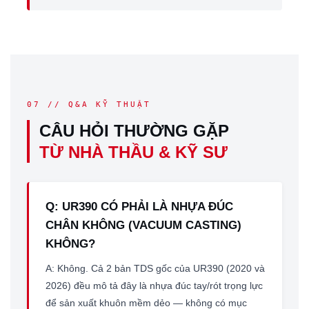
07 // Q&A KỸ THUẬT
CÂU HỎI THƯỜNG GẶP
TỪ NHÀ THẦU & KỸ SƯ
Q: UR390 CÓ PHẢI LÀ NHỰA ĐÚC
CHÂN KHÔNG (VACUUM CASTING)
KHÔNG?
A: Không. Cả 2 bản TDS gốc của UR390 (2020 và
2026) đều mô tả đây là nhựa đúc tay/rót trọng lực
để sản xuất khuôn mềm dẻo — không có mục