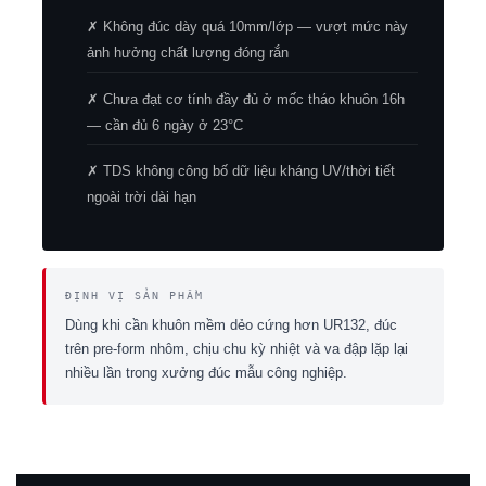
✗ Không đúc dày quá 10mm/lớp — vượt mức này
ảnh hưởng chất lượng đóng rắn
✗ Chưa đạt cơ tính đầy đủ ở mốc tháo khuôn 16h
— cần đủ 6 ngày ở 23°C
✗ TDS không công bố dữ liệu kháng UV/thời tiết
ngoài trời dài hạn
ĐỊNH VỊ SẢN PHẨM
Dùng khi cần khuôn mềm dẻo cứng hơn UR132, đúc
trên pre-form nhôm, chịu chu kỳ nhiệt và va đập lặp lại
nhiều lần trong xưởng đúc mẫu công nghiệp.