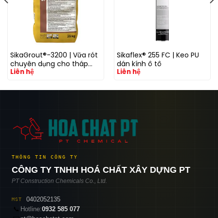
SikaGrout®-3200 | Vữa rót
Sikaflex® 255 FC | Keo PU
chuyên dụng cho tháp
dán kính ô tô
Liên hệ
Liên hệ
điện gió với khả năng
kháng mỏi cao
THÔNG TIN CÔNG TY
CÔNG TY TNHH HOÁ CHẤT XÂY DỰNG PT
PT Construction Chemicals Co., Ltd.
0402052135
MST
📞
Hotline:
0932 585 077