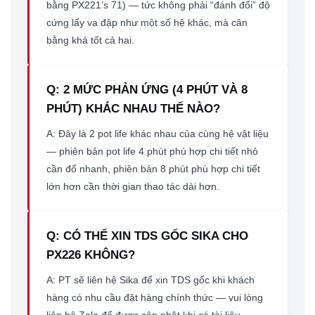
bằng PX221’s 71) — tức không phải “đánh đổi” độ
cứng lấy va đập như một số hệ khác, mà cân
bằng khá tốt cả hai.
Q: 2 MỨC PHẢN ỨNG (4 PHÚT VÀ 8
PHÚT) KHÁC NHAU THẾ NÀO?
A: Đây là 2 pot life khác nhau của cùng hệ vật liệu
— phiên bản pot life 4 phút phù hợp chi tiết nhỏ
cần đổ nhanh, phiên bản 8 phút phù hợp chi tiết
lớn hơn cần thời gian thao tác dài hơn.
Q: CÓ THỂ XIN TDS GỐC SIKA CHO
PX226 KHÔNG?
A: PT sẽ liên hệ Sika để xin TDS gốc khi khách
hàng có nhu cầu đặt hàng chính thức — vui lòng