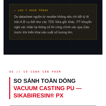
⚠ LƯU Ý QUAN TRỌNG
Do datasheet nguồn từ reseller không nêu chi tiết tỷ lệ
trộn A:B cụ thể như các TDS Sika gốc khác, PT khuyến
nghị xác nhận lại thông số thi công chính xác qua Zalo
trước khi triển khai sản xuất số lượng lớn.
06 // SO SÁNH SẢN PHẨM
SO SÁNH TOÀN DÒNG
VACUUM CASTING PU —
SIKABIRESIN® PX