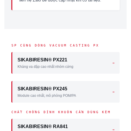
liên hệ Zalo để được cập nhật khi có tài liệu.
SP CÙNG DÒNG VACUUM CASTING PX
SIKABIRESIN® PX221
→
Kháng va đập cao nhất nhóm cứng
SIKABIRESIN® PX245
→
Module cao nhất, mô phỏng POM/PA
CHẤT CHỐNG DÍNH KHUÔN CẦN DÙNG KÈM
SIKABIRESIN® RA841
→