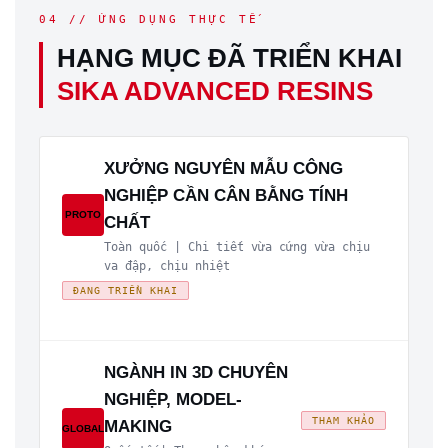
04 // ỨNG DỤNG THỰC TẾ
HẠNG MỤC ĐÃ TRIỂN KHAI
SIKA ADVANCED RESINS
XƯỞNG NGUYÊN MẪU CÔNG
NGHIỆP CẦN CÂN BẰNG TÍNH
PROTO
CHẤT
Toàn quốc | Chi tiết vừa cứng vừa chịu
va đập, chịu nhiệt
ĐANG TRIỂN KHAI
NGÀNH IN 3D CHUYÊN
NGHIỆP, MODEL-
THAM KHẢO
MAKING
GLOBAL