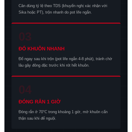
Cân đúng tỷ lệ theo TDS (khuyến nghị xác nhận với
Sika hoặc PT), trộn nhanh do pot life ngắn.
03
ĐỔ KHUÔN NHANH
Đổ ngay sau khi trộn (pot life ngắn 4-8 phút), tránh chờ
lâu gây đông đặc trước khi rót hết khuôn.
04
ĐÓNG RẮN 1 GIỜ
Đóng rắn ở 70°C trong khoảng 1 giờ, mở khuôn cẩn
thận sau khi để nguội.