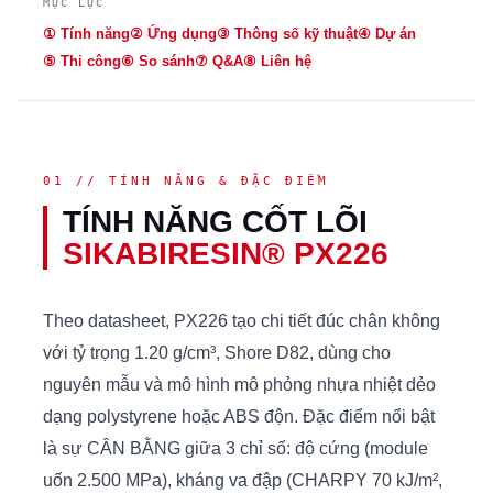
MỤC LỤC
① Tính năng
② Ứng dụng
③ Thông số kỹ thuật
④ Dự án
⑤ Thi công
⑥ So sánh
⑦ Q&A
⑧ Liên hệ
01 // TÍNH NĂNG & ĐẶC ĐIỂM
TÍNH NĂNG CỐT LÕI
SIKABIRESIN® PX226
Theo datasheet, PX226 tạo chi tiết đúc chân không
với tỷ trọng 1.20 g/cm³, Shore D82, dùng cho
nguyên mẫu và mô hình mô phỏng nhựa nhiệt dẻo
dạng polystyrene hoặc ABS độn. Đặc điểm nổi bật
là sự CÂN BẰNG giữa 3 chỉ số: độ cứng (module
uốn 2.500 MPa), kháng va đập (CHARPY 70 kJ/m²,