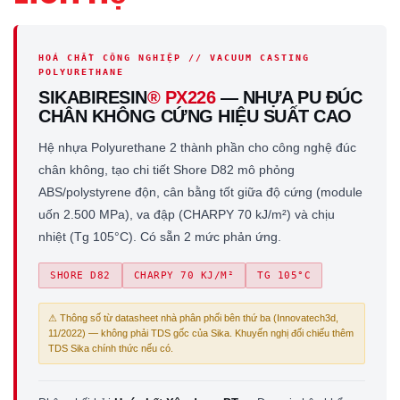
HOÁ CHẤT CÔNG NGHIỆP // VACUUM CASTING
POLYURETHANE
SIKABIRESIN
® PX226
— NHỰA PU ĐÚC
CHÂN KHÔNG CỨNG HIỆU SUẤT CAO
Hệ nhựa Polyurethane 2 thành phần cho công nghệ đúc
chân không, tạo chi tiết Shore D82 mô phỏng
ABS/polystyrene độn, cân bằng tốt giữa độ cứng (module
uốn 2.500 MPa), va đập (CHARPY 70 kJ/m²) và chịu
nhiệt (Tg 105°C). Có sẵn 2 mức phản ứng.
SHORE D82
CHARPY 70 KJ/M²
TG 105°C
⚠ Thông số từ datasheet nhà phân phối bên thứ ba (Innovatech3d,
11/2022) — không phải TDS gốc của Sika. Khuyến nghị đối chiếu thêm
TDS Sika chính thức nếu có.