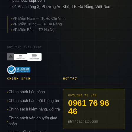
✉️
pt@hoachatpt.com
04 Phần Lăng 3, Phường An Khê, TP. Đà Nẵng, Việt Nam
📍
VP Miền Nam — TP. Hồ Chí Minh
▸
VP Miền Trung — TP. Đà Nẵng
▸
VP Miền Bắc — TP. Hà Nội
▸
ĐỐI TÁC PHÂN PHỐI
CHÍNH SÁCH
HỖ TRỢ
Chính sách bảo hành
▸
HOTLINE TƯ VẤN
Chính sách bảo mật thông tin
0961 76 96
▸
46
Chính sách kiểm hàng, đổi trả
▸
Chính sách vận chuyển giao
pt@hoachatpt.com
▸
nhận