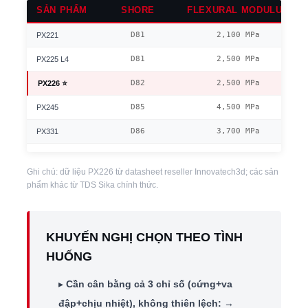
SẢN PHẨM
SHORE
FLEXURAL MODULUS
D81
2,100 MPa
PX221
D81
2,500 MPa
PX225 L4
D82
2,500 MPa
PX226 ⭐
D85
4,500 MPa
PX245
D86
3,700 MPa
PX331
Ghi chú: dữ liệu PX226 từ datasheet reseller Innovatech3d; các sản
phẩm khác từ TDS Sika chính thức.
KHUYẾN NGHỊ CHỌN THEO TÌNH
HUỐNG
▸
Cần cân bằng cả 3 chỉ số (cứng+va
đập+chịu nhiệt), không thiên lệch:
→