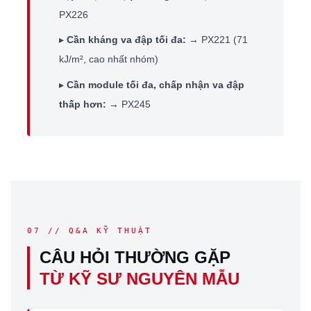
PX226
▸
Cần kháng va đập tối đa:
→ PX221 (71
kJ/m², cao nhất nhóm)
▸
Cần module tối đa, chấp nhận va đập
thấp hơn:
→ PX245
07 // Q&A KỸ THUẬT
CÂU HỎI THƯỜNG GẶP
TỪ KỸ SƯ NGUYÊN MẪU