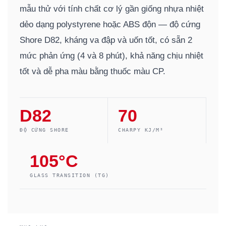
mẫu thử với tính chất cơ lý gần giống nhựa nhiệt
dẻo dạng polystyrene hoặc ABS độn — độ cứng
Shore D82, kháng va đập và uốn tốt, có sẵn 2
mức phản ứng (4 và 8 phút), khả năng chịu nhiệt
tốt và dễ pha màu bằng thuốc màu CP.
D82
70
ĐỘ CỨNG SHORE
CHARPY KJ/M²
105°C
GLASS TRANSITION (TG)