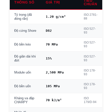
TIÊU
THÔNG SỐ
GIÁ TRỊ
CHUẨN
Tỷ trọng (đã
ISO 2781-
1.20 g/cm³
88
đóng rắn)
ISO 527-
D82
Độ cứng Shore
93
ISO 527-
70 MPa
Độ bền kéo
93
Độ giãn dài khi
ISO 527-
15%
93
đứt
ISO 178-
2,500 MPa
Module uốn
93
ISO 178-
105 MPa
Độ bền uốn
93
Kháng va đập
ISO
70 kJ/m²
179/D-94
CHARPY