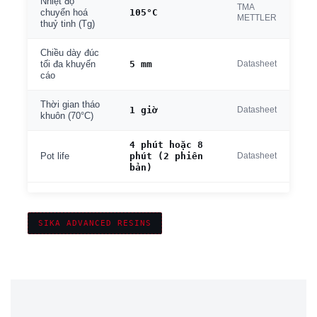
Nhiệt độ
TMA
105°C
chuyển hoá
METTLER
thuỷ tinh (Tg)
Chiều dày đúc
5 mm
Datasheet
tối đa khuyến
cáo
Thời gian tháo
1 giờ
Datasheet
khuôn (70°C)
4 phút hoặc 8
phút (2 phiên
Datasheet
Pot life
bản)
SIKA ADVANCED RESINS