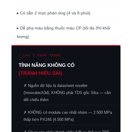
▸ Có sẵn 2 mức phản ứng (4 và 8 phút)
▸ Dễ pha màu bằng thuốc màu CP (tối đa 3% khối
lượng)
⚠ LƯU Ý QUAN TRỌNG
TÍNH NĂNG KHÔNG CÓ
(TRÁNH HIỂU SAI)
✗ Nguồn dữ liệu là datasheet reseller
(Innovatech3d), KHÔNG phải TDS gốc Sika — cần
đối chiếu thêm
✗ KHÔNG có module cao nhất nhóm — 2.500 MPa
thấp hơn PX245 (4.500 MPa)