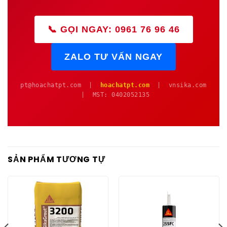
📞 GỌI NGAY: 0961 76 96 46
ZALO TƯ VẤN NGAY
pt@hoachatpt.com |
hoachatpt.com
| vnsika.com
| MST: 0402052135
SẢN PHẨM TƯƠNG TỰ