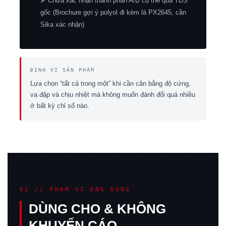
✗ Chưa xác nhận thành phần A/B cụ thể qua TDS
gốc (Brochure gợi ý polyol đi kèm là PX2645, cần
Sika xác nhận)
ĐỊNH VỊ SẢN PHẨM
Lựa chọn “tất cả trong một” khi cần cân bằng độ cứng,
va đập và chịu nhiệt mà không muốn đánh đổi quá nhiều
ở bất kỳ chỉ số nào.
02 // PHẠM VI ỨNG DỤNG
DÙNG CHO & KHÔNG
KHUYẾN CÁO