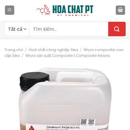
Bỏ
qua
nội
dung
Tìm
kiếm:
Trang chủ
/
Hoá chất công nghiệp Sika
/
Nhựa composite cao
cấp Sika
/
Nhựa sản xuất Composite | Composite Resins