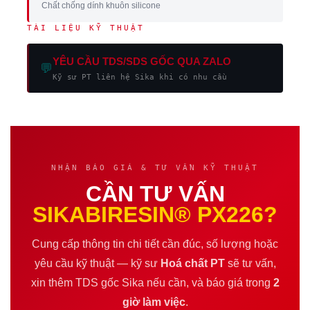
Chất chống dính khuôn silicone
TÀI LIỆU KỸ THUẬT
YÊU CẦU TDS/SDS GỐC QUA ZALO
💬
Kỹ sư PT liên hệ Sika khi có nhu cầu
NHẬN BÁO GIÁ & TƯ VẤN KỸ THUẬT
CẦN TƯ VẤN
SIKABIRESIN® PX226?
Cung cấp thông tin chi tiết cần đúc, số lượng hoặc
yêu cầu kỹ thuật — kỹ sư
Hoá chất PT
sẽ tư vấn,
xin thêm TDS gốc Sika nếu cần, và báo giá trong
2
giờ làm việc
.