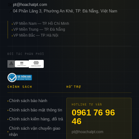
✉️
pt@hoachatpt.com
04 Phần Lăng 3, Phường An Khê, TP. Đà Nẵng, Việt Nam
📍
VP Miền Nam — TP. Hồ Chí Minh
▸
VP Miền Trung — TP. Đà Nẵng
▸
VP Miền Bắc — TP. Hà Nội
▸
ĐỐI TÁC PHÂN PHỐI
CHÍNH SÁCH
HỖ TRỢ
Chính sách bảo hành
▸
HOTLINE TƯ VẤN
Chính sách bảo mật thông tin
0961 76 96
▸
46
Chính sách kiểm hàng, đổi trả
▸
Chính sách vận chuyển giao
pt@hoachatpt.com
▸
nhận