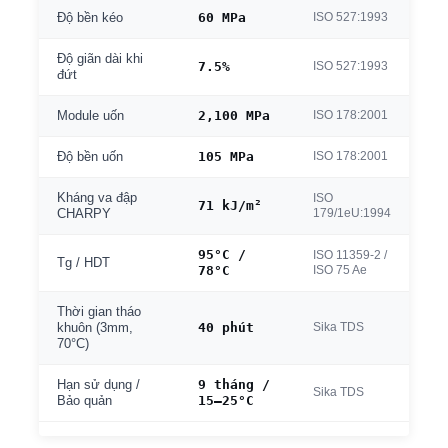
60 MPa
ISO 527:1993
Độ bền kéo
Độ giãn dài khi
7.5%
ISO 527:1993
đứt
2,100 MPa
ISO 178:2001
Module uốn
105 MPa
ISO 178:2001
Độ bền uốn
Kháng va đập
ISO
71 kJ/m²
179/1eU:1994
CHARPY
95°C /
ISO 11359-2 /
Tg / HDT
78°C
ISO 75 Ae
Thời gian tháo
40 phút
Sika TDS
khuôn (3mm,
70°C)
9 tháng /
Hạn sử dụng /
Sika TDS
15–25°C
Bảo quản