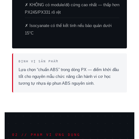
✗ KHÔNG có module/độ cứng cao nhất — thấp hơn
PX245/PX331 rõ rệt
✗ Isocyanate có thể kết tinh nếu bảo quản dưới
15°C
ĐỊNH VỊ SẢN PHẨM
Lựa chọn “chuẩn ABS” trong dòng PX — điểm khởi đầu
tốt cho nguyên mẫu chức năng cần hành vi cơ học
tương tự nhựa ép phun ABS nguyên sinh.
02 // PHẠM VI ỨNG DỤNG