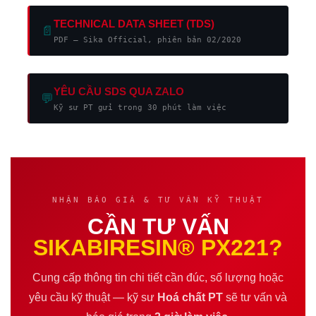
TECHNICAL DATA SHEET (TDS)
📄
PDF — Sika Official, phiên bản 02/2020
YÊU CẦU SDS QUA ZALO
💬
Kỹ sư PT gửi trong 30 phút làm việc
NHẬN BÁO GIÁ & TƯ VẤN KỸ THUẬT
CẦN TƯ VẤN
SIKABIRESIN® PX221?
Cung cấp thông tin chi tiết cần đúc, số lượng hoặc
yêu cầu kỹ thuật — kỹ sư
Hoá chất PT
sẽ tư vấn và