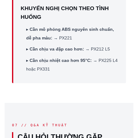
KHUYẾN NGHỊ CHỌN THEO TÌNH
HUỐNG
▸
Cần mô phỏng ABS nguyên sinh chuẩn,
dễ pha màu:
→ PX221
▸
Cần chịu va đập cao hơn:
→ PX212 L5
▸
Cần chịu nhiệt cao hơn 95°C:
→ PX225 L4
hoặc PX331
07 // Q&A KỸ THUẬT
CÂU HỎI THƯỜNG GẶP