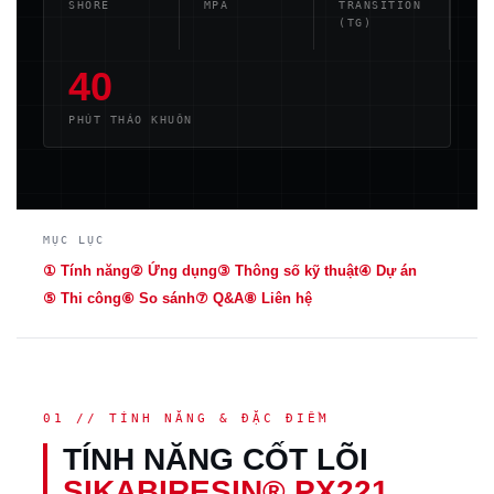
SHORE
MPA
TRANSITION
(TG)
40
PHÚT THÁO KHUÔN
MỤC LỤC
① Tính năng
② Ứng dụng
③ Thông số kỹ thuật
④ Dự án
⑤ Thi công
⑥ So sánh
⑦ Q&A
⑧ Liên hệ
01 // TÍNH NĂNG & ĐẶC ĐIỂM
TÍNH NĂNG CỐT LÕI
SIKABIRESIN® PX221