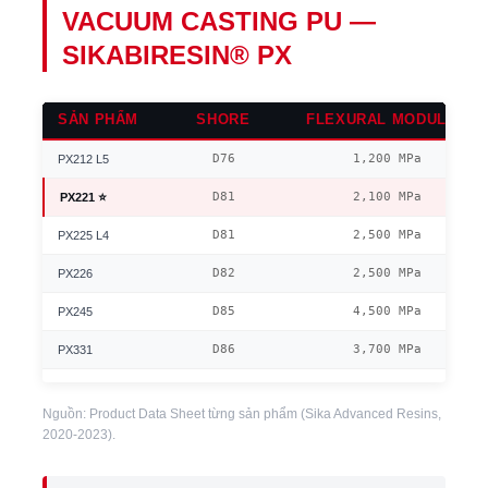
VACUUM CASTING PU —
SIKABIRESIN® PX
SẢN PHẨM
SHORE
FLEXURAL MODULUS
D76
1,200 MPa
PX212 L5
D81
2,100 MPa
PX221 ⭐
D81
2,500 MPa
PX225 L4
D82
2,500 MPa
PX226
D85
4,500 MPa
PX245
D86
3,700 MPa
PX331
Nguồn: Product Data Sheet từng sản phẩm (Sika Advanced Resins,
2020-2023).