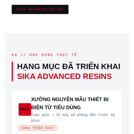
SIKA ADVANCED RESINS
04 // ỨNG DỤNG THỰC TẾ
HẠNG MỤC ĐÃ TRIỂN KHAI
SIKA ADVANCED RESINS
XƯỞNG NGUYÊN MẪU THIẾT BỊ
ĐIỆN TỬ TIÊU DÙNG
PROTO
Toàn quốc | Vỏ máy mô phỏng ABS trước ép
phun
ĐANG TRIỂN KHAI