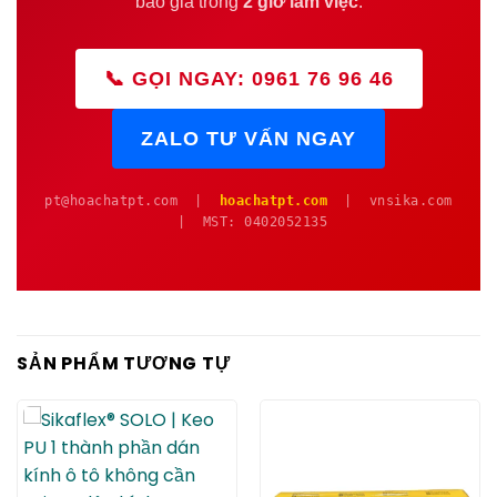
báo giá trong
2 giờ làm việc
.
📞 GỌI NGAY: 0961 76 96 46
ZALO TƯ VẤN NGAY
pt@hoachatpt.com |
hoachatpt.com
| vnsika.com
| MST: 0402052135
SẢN PHẨM TƯƠNG TỰ