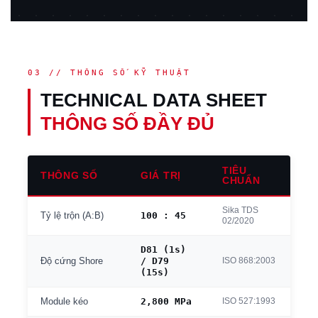
03 // THÔNG SỐ KỸ THUẬT
TECHNICAL DATA SHEET
THÔNG SỐ ĐẦY ĐỦ
TIÊU
THÔNG SỐ
GIÁ TRỊ
CHUẨN
Sika TDS
100 : 45
Tỷ lệ trộn (A:B)
02/2020
D81 (1s)
/ D79
ISO 868:2003
Độ cứng Shore
(15s)
2,800 MPa
ISO 527:1993
Module kéo