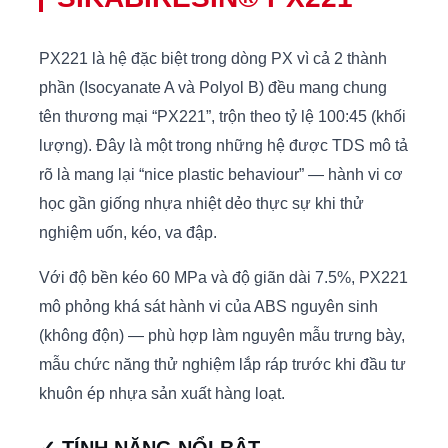
PX221 là hệ đặc biệt trong dòng PX vì cả 2 thành
phần (Isocyanate A và Polyol B) đều mang chung
tên thương mại “PX221”, trộn theo tỷ lệ 100:45 (khối
lượng). Đây là một trong những hệ được TDS mô tả
rõ là mang lại “nice plastic behaviour” — hành vi cơ
học gần giống nhựa nhiệt dẻo thực sự khi thử
nghiệm uốn, kéo, va đập.
Với độ bền kéo 60 MPa và độ giãn dài 7.5%, PX221
mô phỏng khá sát hành vi của ABS nguyên sinh
(không độn) — phù hợp làm nguyên mẫu trưng bày,
mẫu chức năng thử nghiệm lắp ráp trước khi đầu tư
khuôn ép nhựa sản xuất hàng loạt.
✓ TÍNH NĂNG NỔI BẬT