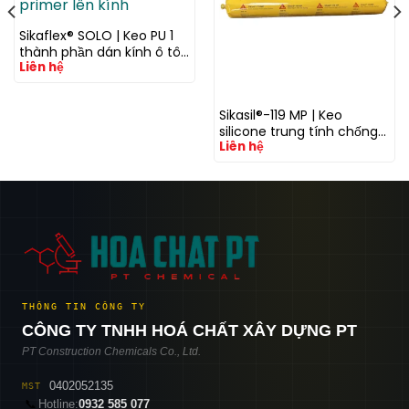
Sikaflex® SOLO | Keo PU 1
thành phần dán kính ô tô
Liên hệ
không cần primer lên kính
Sikasil®-119 MP | Keo
silicone trung tính chống
Liên hệ
thấm và trám khe đa
dụng cho mặt dựng và
xây dựng
THÔNG TIN CÔNG TY
CÔNG TY TNHH HOÁ CHẤT XÂY DỰNG PT
PT Construction Chemicals Co., Ltd.
0402052135
MST
📞
Hotline:
0932 585 077