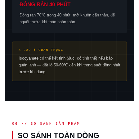
ĐÓNG RẮN 40 PHÚT
Đóng rắn 70°C trong 40 phút, mở khuôn cẩn thận, để
nguội trước khi tháo hoàn toàn.
⚠ LƯU Ý QUAN TRỌNG
Isocyanate có thể kết tinh (đục, có tinh thể) nếu bảo
quản lạnh — đặt lò 50-60°C đến khi trong suốt đồng nhất
trước khi dùng.
06 // SO SÁNH SẢN PHẨM
SO SÁNH TOÀN DÒNG