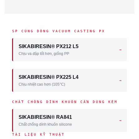
SP CÙNG DÒNG VACUUM CASTING PX
SIKABIRESIN® PX212 L5
→
Chịu va đập tốt hơn, giống PP
SIKABIRESIN® PX225 L4
→
Chịu nhiệt cao hơn (105°C)
CHẤT CHỐNG DÍNH KHUÔN CẦN DÙNG KÈM
SIKABIRESIN® RA841
→
Chất chống dính khuôn silicone
TÀI LIỆU KỸ THUẬT