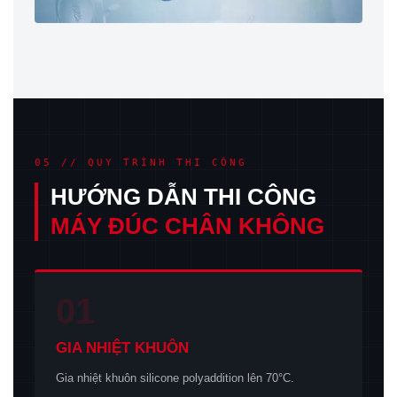
05 // QUY TRÌNH THI CÔNG
HƯỚNG DẪN THI CÔNG
MÁY ĐÚC CHÂN KHÔNG
01
GIA NHIỆT KHUÔN
Gia nhiệt khuôn silicone polyaddition lên 70°C.