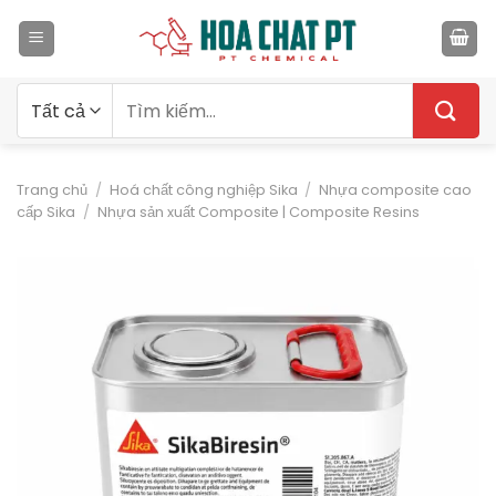
Bỏ
qua
nội
dung
Tìm
kiếm:
Trang chủ
/
Hoá chất công nghiệp Sika
/
Nhựa composite cao
cấp Sika
/
Nhựa sản xuất Composite | Composite Resins