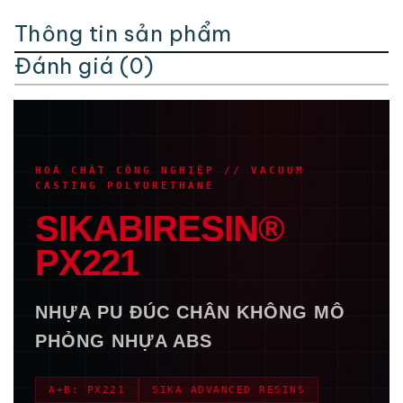
Thông tin sản phẩm
Đánh giá (0)
HOÁ CHẤT CÔNG NGHIỆP // VACUUM
CASTING POLYURETHANE
SIKABIRESIN®
PX221
NHỰA PU ĐÚC CHÂN KHÔNG MÔ
PHỎNG NHỰA ABS
A+B: PX221
SIKA ADVANCED RESINS