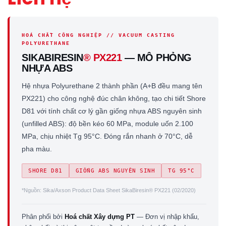
HOÁ CHẤT CÔNG NGHIỆP // VACUUM CASTING
POLYURETHANE
SIKABIRESIN
® PX221
— MÔ PHỎNG
NHỰA ABS
Hệ nhựa Polyurethane 2 thành phần (A+B đều mang tên
PX221) cho công nghệ đúc chân không, tạo chi tiết Shore
D81 với tính chất cơ lý gần giống nhựa ABS nguyên sinh
(unfilled ABS): độ bền kéo 60 MPa, module uốn 2.100
MPa, chịu nhiệt Tg 95°C. Đóng rắn nhanh ở 70°C, dễ
pha màu.
SHORE D81
GIỐNG ABS NGUYÊN SINH
TG 95°C
*Nguồn: Sika/Axson Product Data Sheet SikaBiresin® PX221 (02/2020)
Phân phối bởi
Hoá chất Xây dựng PT
— Đơn vị nhập khẩu,