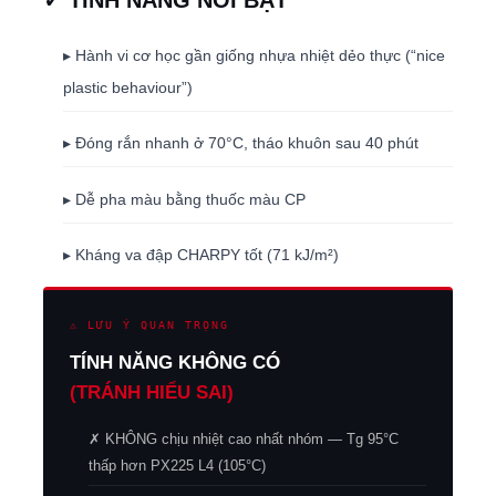
▸ Hành vi cơ học gần giống nhựa nhiệt dẻo thực (“nice
plastic behaviour”)
▸ Đóng rắn nhanh ở 70°C, tháo khuôn sau 40 phút
▸ Dễ pha màu bằng thuốc màu CP
▸ Kháng va đập CHARPY tốt (71 kJ/m²)
⚠ LƯU Ý QUAN TRỌNG
TÍNH NĂNG KHÔNG CÓ
(TRÁNH HIỂU SAI)
✗ KHÔNG chịu nhiệt cao nhất nhóm — Tg 95°C
thấp hơn PX225 L4 (105°C)