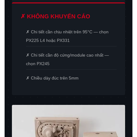
✗ KHÔNG KHUYẾN CÁO
✗ Chi tiết cần chịu nhiệt trên 95°C — chọn
PX225 L4 hoặc PX331
✗ Chi tiết cần độ cứng/module cao nhất —
chọn PX245
✗ Chiều dày đúc trên 5mm