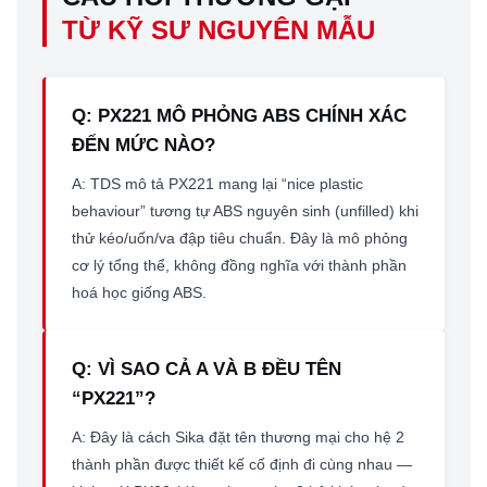
TỪ KỸ SƯ NGUYÊN MẪU
Q: PX221 MÔ PHỎNG ABS CHÍNH XÁC
ĐẾN MỨC NÀO?
A: TDS mô tả PX221 mang lại “nice plastic
behaviour” tương tự ABS nguyên sinh (unfilled) khi
thử kéo/uốn/va đập tiêu chuẩn. Đây là mô phỏng
cơ lý tổng thể, không đồng nghĩa với thành phần
hoá học giống ABS.
Q: VÌ SAO CẢ A VÀ B ĐỀU TÊN
“PX221”?
A: Đây là cách Sika đặt tên thương mại cho hệ 2
thành phần được thiết kế cố định đi cùng nhau —