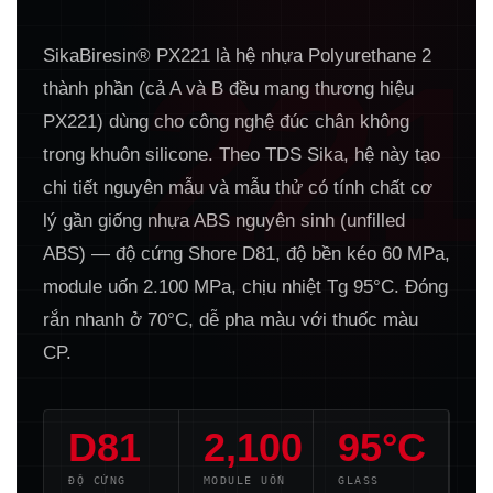
221
SikaBiresin® PX221 là hệ nhựa Polyurethane 2
thành phần (cả A và B đều mang thương hiệu
PX221) dùng cho công nghệ đúc chân không
trong khuôn silicone. Theo TDS Sika, hệ này tạo
chi tiết nguyên mẫu và mẫu thử có tính chất cơ
lý gần giống nhựa ABS nguyên sinh (unfilled
ABS) — độ cứng Shore D81, độ bền kéo 60 MPa,
module uốn 2.100 MPa, chịu nhiệt Tg 95°C. Đóng
rắn nhanh ở 70°C, dễ pha màu với thuốc màu
CP.
D81
2,100
95°C
ĐỘ CỨNG
MODULE UỐN
GLASS