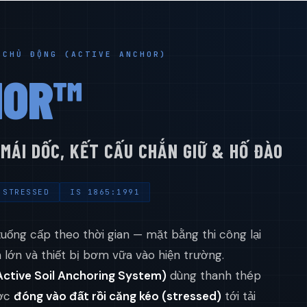
 CHỦ ĐỘNG (ACTIVE ANCHOR)
HOR™
 MÁI DỐC, KẾT CẤU CHẮN GIỮ & HỐ ĐÀO
 STRESSED
IS 1865:1991
xuống cấp theo thời gian — mặt bằng thi công lại
lớn và thiết bị bơm vữa vào hiện trường.
Active Soil Anchoring System)
dùng thanh thép
ược
đóng vào đất rồi căng kéo (stressed)
tới tải