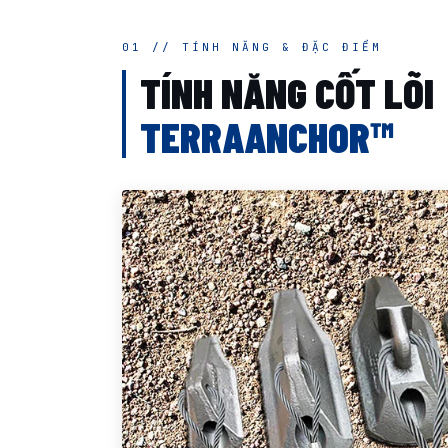
01 // TÍNH NĂNG & ĐẶC ĐIỂM
TÍNH NĂNG CỐT LÕI
TERRAANCHOR™