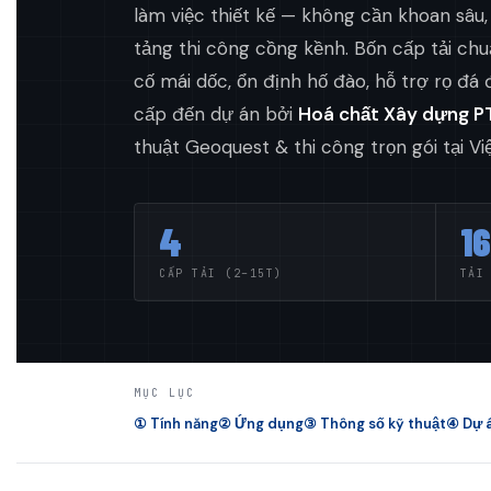
làm việc thiết kế — không cần khoan sâu
tảng thi công cồng kềnh. Bốn cấp tải chu
cố mái dốc, ổn định hố đào, hỗ trợ rọ đá
cấp đến dự án bởi
Hoá chất Xây dựng P
thuật Geoquest & thi công trọn gói tại Vi
4
1
CẤP TẢI (2–15T)
TẢI
MỤC LỤC
① Tính năng
② Ứng dụng
③ Thông số kỹ thuật
④ Dự á