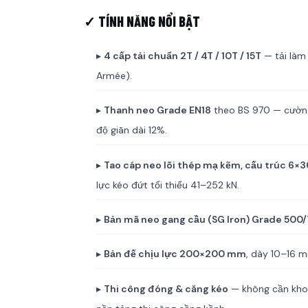
✓ TÍNH NĂNG NỔI BẬT
▸
4 cấp tải chuẩn 2T / 4T / 10T / 15T
— tải làm
Armée).
▸
Thanh neo Grade EN18
theo BS 970 — cường
độ giãn dài 12%.
▸
Tao cáp neo lõi thép mạ kẽm, cấu trúc 6×3
lực kéo đứt tối thiểu 41–252 kN.
▸
Bản mã neo gang cầu (SG Iron) Grade 500/
▸
Bản đế chịu lực 200×200 mm
, dày 10–16 m
▸
Thi công đóng & căng kéo
— không cần khoa