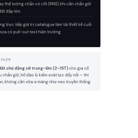
ay thế tường chắn có cốt (MSE) khi cần chắn giữ
đất đắp lớn.
g trực tiếp giá trị catalogue làm tải thiết kế cuối
ưa có pull-out test hiện trường.
 PHẨM
đất chủ động cỡ trung–lớn (2–15T)
cho gia cố
u chắn giữ, hố đào & kiểm soát lực đẩy nổi — thi
n, không cần vữa xi măng như neo truyền thống.