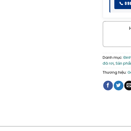
📞 09
Danh mục:
Đin
đá rơi
,
Sản phẩm
Thương hiệu:
G