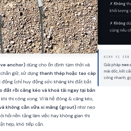
✗
Không
th
khối lượng 
✗
Không
dùn
cùng nếu ch
ĐỊNH VỊ SẢN
ive anchor)
dùng cho ổn định tạm thời và
Giải pháp
neo 
mái dốc, kết cấ
 chắn giữ, sử dụng
thanh thép hoặc tao cáp
công nhanh, gọ
bị động (chỉ huy động sức kháng khi đất bắt
 đất rồi căng kéo và khoá tải ngay tại bản
hi thi công xong. Vì là hệ đóng & căng kéo,
 và không cần vữa xi măng (grout)
như neo
òi hỏi nền tảng làm việc hay không gian thi
t hẹp, khó tiếp cận.