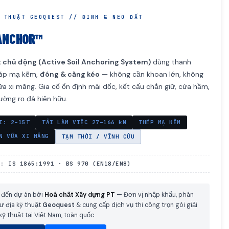
 THUẬT GEOQUEST // ĐINH & NEO ĐẤT
ANCHOR™
 chủ động (Active Soil Anchoring System)
dùng thanh
cáp mạ kẽm,
đóng & căng kéo
— không cần khoan lớn, không
a xi măng. Gia cố ổn định mái dốc, kết cấu chắn giữ, cửa hầm,
ường rọ đá hiện hữu.
I: 2–15T
TẢI LÀM VIỆC 27–166 kN
THÉP MẠ KẼM
N VỮA XI MĂNG
TẠM THỜI / VĨNH CỬU
N:
IS 1865:1991 · BS 970 (EN18/EN8)
 đến dự án bởi
Hoá chất Xây dựng PT
— Đơn vị nhập khẩu, phân
tư địa kỹ thuật
Geoquest
& cung cấp dịch vụ thi công trọn gói giải
kỹ thuật tại Việt Nam, toàn quốc.