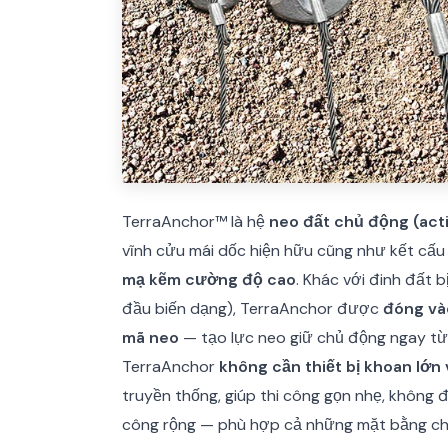
TerraAnchor™ là hệ
neo đất chủ động (act
vĩnh cửu mái dốc hiện hữu cũng như kết cấu
mạ kẽm cường độ cao
. Khác với đinh đất 
đầu biến dạng), TerraAnchor được
đóng vào
mã neo
— tạo lực neo giữ chủ động ngay từ k
TerraAnchor
không cần thiết bị khoan lớn
truyền thống, giúp thi công gọn nhẹ, không đ
công rộng — phù hợp cả những mặt bằng chậ