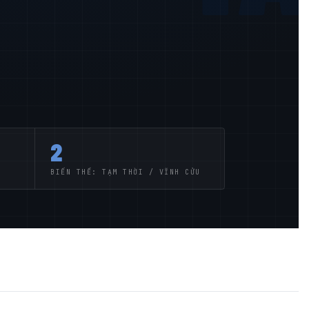
2
BIẾN THỂ: TẠM THỜI / VĨNH CỬU