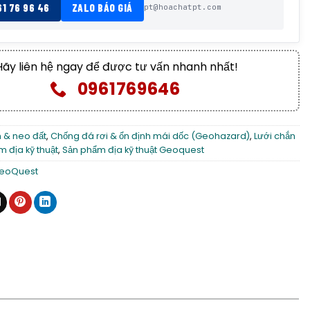
61 76 96 46
ZALO BÁO GIÁ
pt@hoachatpt.com
Hãy liên hệ ngay để được tư vấn nhanh nhất!
0961769646
h & neo đất
,
Chống đá rơi & ổn định mái dốc (Geohazard)
,
Lưới chắn
 địa kỹ thuật
,
Sản phẩm địa kỹ thuật Geoquest
eoQuest