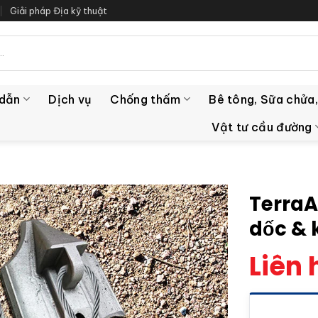
Giải pháp Địa kỹ thuật
 dẫn
Dịch vụ
Chống thấm
Bê tông, Sữa chửa,
Vật tư cầu đường
TerraA
dốc & 
Liên 