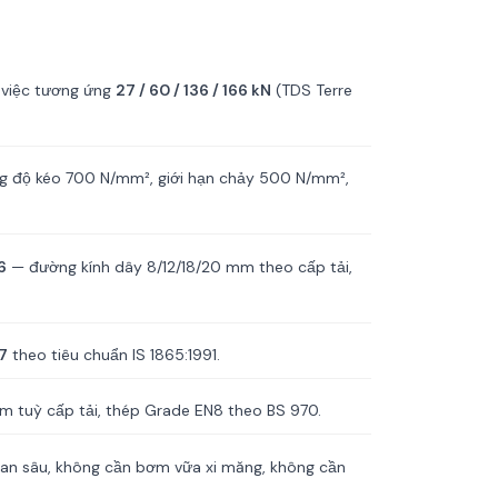
 việc tương ứng
27 / 60 / 136 / 166 kN
(TDS Terre
 độ kéo 700 N/mm², giới hạn chảy 500 N/mm²,
6
— đường kính dây 8/12/18/20 mm theo cấp tải,
7
theo tiêu chuẩn IS 1865:1991.
m tuỳ cấp tải, thép Grade EN8 theo BS 970.
n sâu, không cần bơm vữa xi măng, không cần