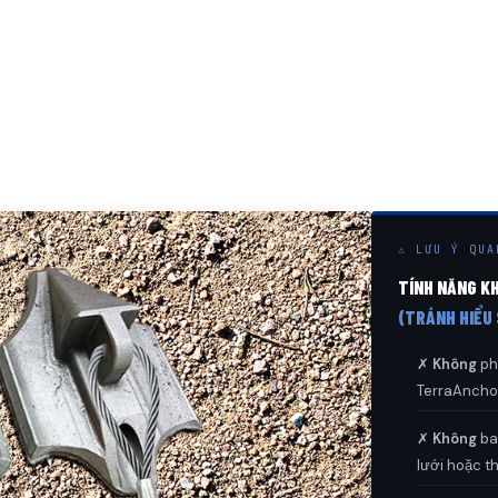
⚠ LƯU Ý QUA
TÍNH NĂNG K
(TRÁNH HIỂU 
✗
Không
ph
TerraAnchor
✗
Không
ba
lưới hoặc t