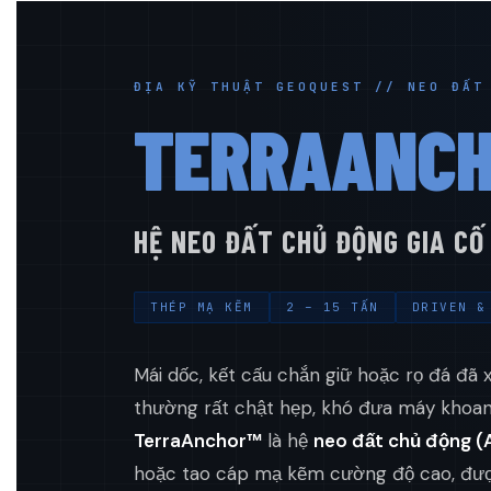
ĐỊA KỸ THUẬT GEOQUEST // NEO ĐẤT
TERRAANC
HỆ NEO ĐẤT CHỦ ĐỘNG GIA CỐ
THÉP MẠ KẼM
2 – 15 TẤN
DRIVEN &
Mái dốc, kết cấu chắn giữ hoặc rọ đá đã 
thường rất chật hẹp, khó đưa máy khoan 
TerraAnchor™
là hệ
neo đất chủ động (
hoặc tao cáp mạ kẽm cường độ cao, đ