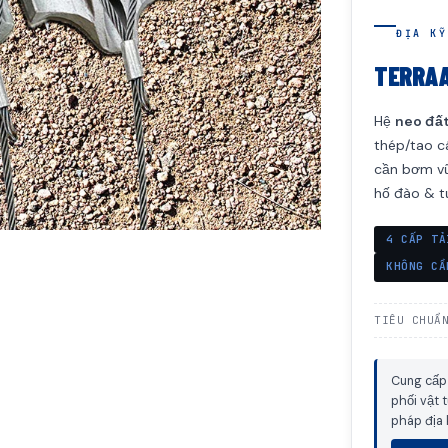
ĐỊA KỸ
TERRA
Hệ
neo đất
thép/tao 
cần bơm vữ
hố đào & t
4 CẤP TẢ
KHÔNG CẦ
TIÊU CHUẨ
Cung cấp
phối vật 
pháp địa 