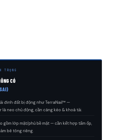
N TRỌNG
HÔNG CÓ
SAI)
ải đinh đất bị động như TerraNail™ —
 là neo chủ động, cần căng kéo & khoá tải.
o gồm lớp mặt/phủ bề mặt — cần kết hợp tấm ốp,
hảm bê tông riêng.