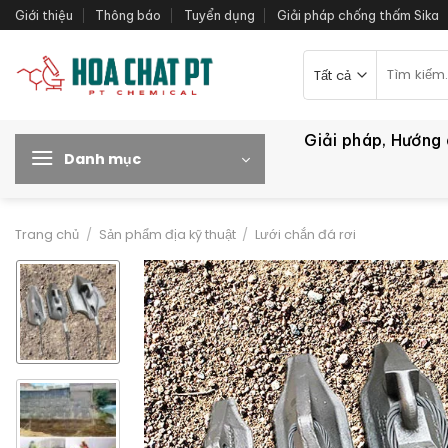
Bỏ
Giới thiệu
Thông báo
Tuyển dụng
Giải pháp chống thấm Sika
qua
nội
Tìm
kiếm:
dung
Giải pháp, Hướng
Danh mục
Trang chủ
/
Sản phẩm địa kỹ thuật
/
Lưới chắn đá rơi