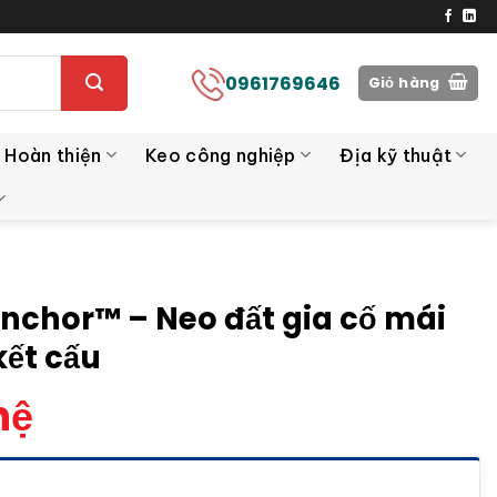
0961769646
Giỏ hàng
 Hoàn thiện
Keo công nghiệp
Địa kỹ thuật
nchor™ – Neo đất gia cố mái
kết cấu
hệ