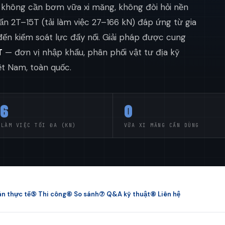
, không cần bơm vữa xi măng, không đòi hỏi nền
ẩn 2T–15T (tải làm việc 27–166 kN) đáp ứng từ gia
 đến kiểm soát lực đẩy nổi. Giải pháp được cung
T
— đơn vị nhập khẩu, phân phối vật tư địa kỹ
ệt Nam, toàn quốc.
66
0
 LÀM VIỆC TỐI ĐA (KN)
VỮA XI MĂNG CẦN DÙNG
n thực tế
⑤ Thi công
⑥ So sánh
⑦ Q&A kỹ thuật
⑧ Liên hệ