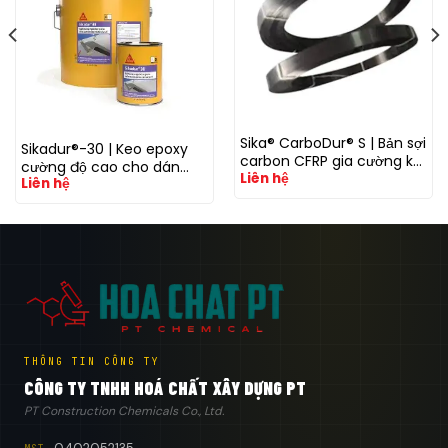
Sika® CarboDur® S | Bản sợi
Sikadur®-30 | Keo epoxy
carbon CFRP gia cường kết
cường độ cao cho dán
Liên hệ
cấu bê tông, thép và công
Liên hệ
thép và tăng cường khả
trình xây dựng
năng chịu lực bê tông
THÔNG TIN CÔNG TY
CÔNG TY TNHH HOÁ CHẤT XÂY DỰNG PT
PT Construction Chemicals Co., Ltd.