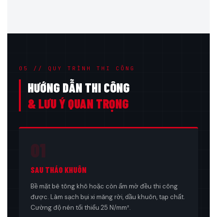
05 // QUY TRÌNH THI CÔNG
HƯỚNG DẪN THI CÔNG
& LƯU Ý QUAN TRỌNG
01
SAU THÁO KHUÔN
Bề mặt bê tông khô hoặc còn ẩm mờ đều thi công
được. Làm sạch bụi xi măng rời, dầu khuôn, tạp chất.
Cường độ nén tối thiểu 25 N/mm².