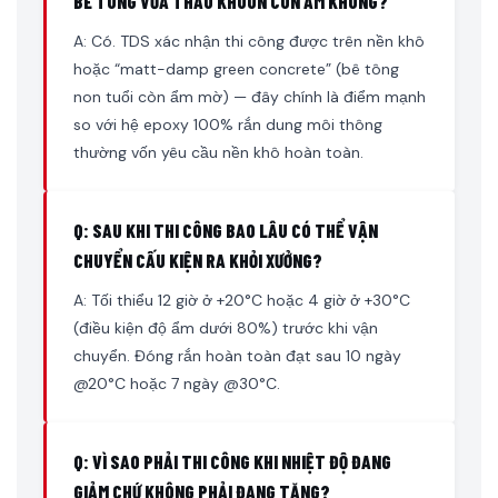
BÊ TÔNG VỪA THÁO KHUÔN CÒN ẨM KHÔNG?
A: Có. TDS xác nhận thi công được trên nền khô
hoặc “matt-damp green concrete” (bê tông
non tuổi còn ẩm mờ) — đây chính là điểm mạnh
so với hệ epoxy 100% rắn dung môi thông
thường vốn yêu cầu nền khô hoàn toàn.
Q: SAU KHI THI CÔNG BAO LÂU CÓ THỂ VẬN
CHUYỂN CẤU KIỆN RA KHỎI XƯỞNG?
A: Tối thiểu 12 giờ ở +20°C hoặc 4 giờ ở +30°C
(điều kiện độ ẩm dưới 80%) trước khi vận
chuyển. Đóng rắn hoàn toàn đạt sau 10 ngày
@20°C hoặc 7 ngày @30°C.
Q: VÌ SAO PHẢI THI CÔNG KHI NHIỆT ĐỘ ĐANG
GIẢM CHỨ KHÔNG PHẢI ĐANG TĂNG?