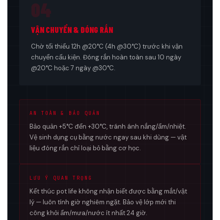
04
VẬN CHUYỂN & ĐÓNG RẮN
Chờ tối thiểu 12h @20°C (4h @30°C) trước khi vận
chuyển cấu kiện. Đóng rắn hoàn toàn sau 10 ngày
@20°C hoặc 7 ngày @30°C.
AN TOÀN & BẢO QUẢN
Bảo quản +5°C đến +30°C, tránh ánh nắng/ẩm/nhiệt.
Vệ sinh dụng cụ bằng nước ngay sau khi dùng — vật
liệu đóng rắn chỉ loại bỏ bằng cơ học.
LƯU Ý QUAN TRỌNG
Kết thúc pot life không nhận biết được bằng mắt/vật
lý — luôn tính giờ nghiêm ngặt. Bảo vệ lớp mới thi
công khỏi ẩm/mưa/nước ít nhất 24 giờ.