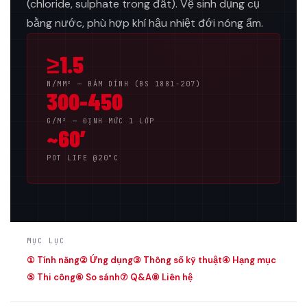
(chloride, sulphate trong đất). Vệ sinh dụng cụ
bằng nước, phù hợp khí hậu nhiệt đới nóng ẩm.
≥1.5
N/MM² — BÁM DÍNH (BS 1881-207)
300-450
G/M² — ĐỊNH MỨC 1 LỚP
~60′
POT LIFE @20°C
MỤC LỤC
① Tính năng
② Ứng dụng
③ Thông số kỹ thuật
④ Hạng mục
⑤ Thi công
⑥ So sánh
⑦ Q&A
⑧ Liên hệ