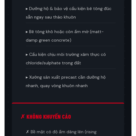
▸ Dưỡng hộ & bảo vệ cấu kiện bê tông đúc
sẵn ngay sau tháo khuôn
▸ Bê tông khô hoặc còn ẩm mờ (matt-
damp green concrete)
▸ Cấu kiện chịu môi trường xâm thực có
chloride/sulphate trong đất
▸ Xưởng sản xuất precast cần dưỡng hộ
nhanh, quay vòng khuôn nhanh
✗ KHÔNG KHUYẾN CÁO
✗ Bề mặt có độ ẩm dâng lên (rising