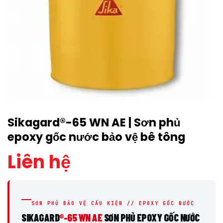
Sikagard®-65 WN AE | Sơn phủ
epoxy gốc nước bảo vệ bê tông
Liên hệ
SƠN PHỦ BẢO VỆ CẤU KIỆN // EPOXY GỐC NƯỚC
SIKAGARD
®-65 WN AE
SƠN PHỦ EPOXY GỐC NƯỚC