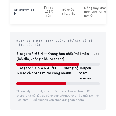
Epoxy
Màng dày, kháng hóa
Sikagard®-63
Bể chứa,
100%
mòn cao hơn cho môi
N
silo, thép
rắn
nghiệt
ĐỊNH VỊ TRONG NHÓM DƯỠNG HỘ/BẢO VỆ BÊ
TÔNG ĐÚC SẴN
Sikagard®-63 N — Kháng hóa chất/mài mòn
Cao
(bể/silo, không phải precast)
Sikagard®-65 WN AE/BH — Dưỡng hộ
Chuyên
& bảo vệ precast, thi công nhanh
biệt
precast
*Thang định tính dựa trên mô tả công bố của từng TDS —
không phải số liệu đo cùng đơn vị/phương pháp thử. Liên hệ
Hoá chất PT để được tư vấn chọn đúng sản phẩm.