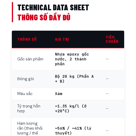
TECHNICAL DATA SHEET
THÔNG SỐ ĐẦY ĐỦ
TIÊU
THÔNG SỐ
GIÁ TRỊ
CHUẨN
Nhựa epoxy gốc
nước, 2 thành
—
Gốc sản phẩm
phần
Bộ 20 kg (Phần A
—
Đóng gói
+ B)
Xám
—
Màu sắc
~1.35 kg/l (ở
Tỷ trọng hỗn
—
+20°C)
hợp
Hàm lượng
~56% / ~41% (lý
rắn (theo khối
—
thuyết)
lượng / thể