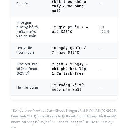
(kết thúc không
—
Pot life
thấy được bằng
mắt)
Thời gian
12 giờ @20°C / 4
dưỡng hộ tối
RH
giờ @30°C
<80%
thiểu trước
vận chuyển
10 ngày @20°C /
Đóng rắn
—
7 ngày @30°C
hoàn toàn
2 giờ / 2 ngày —
Chờ phủ lớp
chỉ phủ khi lớp
—
kế (min/max
1 đã tack-free
@25°C)
12 tháng kể từ
—
Hạn sử dụng
ngày sản xuất
*Số liệu theo Product Data Sheet Sikagard®-65 WN AE (10/2025,
hiệu đính 01.01), Sika. Định mức lý thuyết, có thể thay đổi theo độ
nhám/độ rỗng bề mặt nền — nên thi công thử trước khi làm đại
trà.