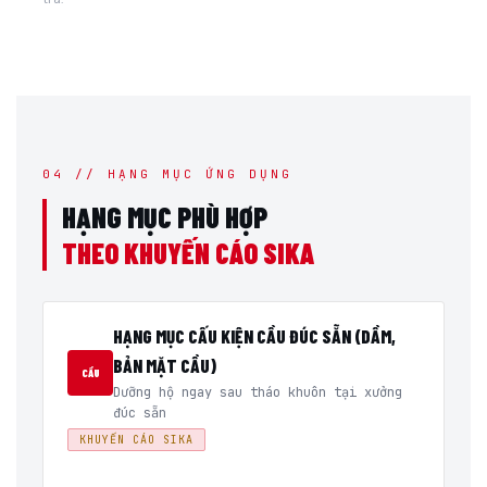
04 // HẠNG MỤC ỨNG DỤNG
HẠNG MỤC PHÙ HỢP
THEO KHUYẾN CÁO SIKA
HẠNG MỤC CẤU KIỆN CẦU ĐÚC SẴN (DẦM,
BẢN MẶT CẦU)
CẦU
Dưỡng hộ ngay sau tháo khuôn tại xưởng
đúc sẵn
KHUYẾN CÁO SIKA