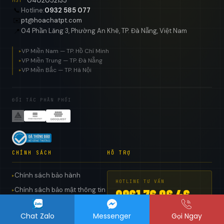
0402052135
MST
📞
Hotline:
0932 585 077
✉️
pt@hoachatpt.com
04 Phần Lăng 3, Phường An Khê, TP. Đà Nẵng, Việt Nam
📍
VP Miền Nam — TP. Hồ Chí Minh
▸
VP Miền Trung — TP. Đà Nẵng
▸
VP Miền Bắc — TP. Hà Nội
▸
ĐỐI TÁC PHÂN PHỐI
CHÍNH SÁCH
HỖ TRỢ
Chính sách bảo hành
▸
HOTLINE TƯ VẤN
Chính sách bảo mật thông tin
0961 76 96 46
▸
Chính sách kiểm hàng, đổi trả
▸
pt@hoachatpt.com
Chat Zalo
Messenger
Gọi Ngay
Chính sách vận chuyển giao