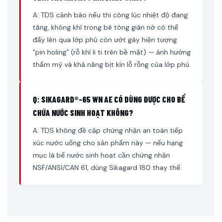
A: TDS cảnh báo nếu thi công lúc nhiệt độ đang
tăng, không khí trong bê tông giãn nở có thể
đẩy lên qua lớp phủ còn ướt gây hiện tượng
“pin holing” (rỗ khí li ti trên bề mặt) — ảnh hưởng
thẩm mỹ và khả năng bịt kín lỗ rỗng của lớp phủ.
Q: SIKAGARD®-65 WN AE CÓ DÙNG ĐƯỢC CHO BỂ
CHỨA NƯỚC SINH HOẠT KHÔNG?
A: TDS không đề cập chứng nhận an toàn tiếp
xúc nước uống cho sản phẩm này — nếu hạng
mục là bể nước sinh hoạt cần chứng nhận
NSF/ANSI/CAN 61, dùng Sikagard 180 thay thế.