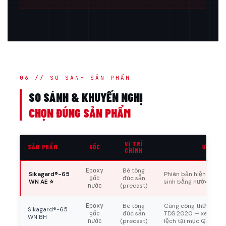
06 // SO SÁNH SẢN PHẨM
SO SÁNH & KHUYẾN NGHỊ
CHỌN ĐÚNG SẢN PHẨM
VỊ TRÍ
SẢN PHẨM
GỐC
ƯU ĐIỂM
CHÍNH
Epoxy
Bê tông
Sikagard®-65
Phiên bản hiện hành (
gốc
đúc sẵn
WN AE ⭐
sinh bằng nước
nước
(precast)
Epoxy
Bê tông
Cùng công thức cốt lõ
Sikagard®-65
gốc
đúc sẵn
TDS 2020 — xem chi t
WN BH
nước
(precast)
lệch tại mục Q&A