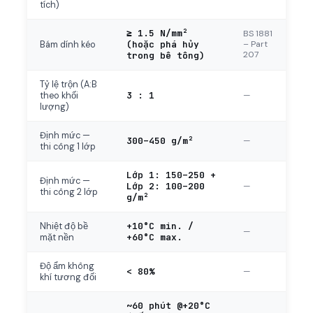
tích)
≥ 1.5 N/mm²
BS 1881
(hoặc phá hủy
– Part
Bám dính kéo
207
trong bê tông)
Tỷ lệ trộn (A:B
3 : 1
—
theo khối
lượng)
Định mức —
300–450 g/m²
—
thi công 1 lớp
Lớp 1: 150–250 +
Định mức —
Lớp 2: 100–200
—
thi công 2 lớp
g/m²
+10°C min. /
Nhiệt độ bề
—
+60°C max.
mặt nền
Độ ẩm không
< 80%
—
khí tương đối
~60 phút @+20°C