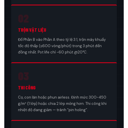
02
TRỘN VẬT LIỆU
Đổ Phần B vào Phần A theo tỷ lệ 3:1, trộn máy khuấy
tốc độ thấp (≤600 vòng/phút) trong 3 phút đến
đồng nhất. Pot life chỉ ~60 phút @20°C.
03
THI CÔNG
Cọ, con lăn hoặc phun airless. Định mức 300-450
g/m² (1 lớp) hoặc chia 2 lớp mỏng hơn. Thi công khi
nhiệt độ đang giảm — tránh “pin holing”.