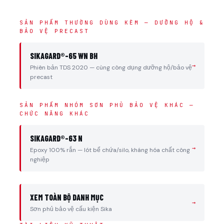
SẢN PHẨM THƯỜNG DÙNG KÈM — DƯỠNG HỘ &
BẢO VỆ PRECAST
SIKAGARD®-65 WN BH
→
Phiên bản TDS 2020 — cùng công dụng dưỡng hộ/bảo vệ
precast
SẢN PHẨM NHÓM SƠN PHỦ BẢO VỆ KHÁC —
CHỨC NĂNG KHÁC
SIKAGARD®-63 N
→
Epoxy 100% rắn — lót bể chứa/silo, kháng hóa chất công
nghiệp
XEM TOÀN BỘ DANH MỤC
→
Sơn phủ bảo vệ cấu kiện Sika