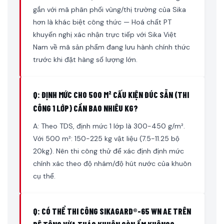
gắn với mã phân phối vùng/thị trường của Sika
hơn là khác biệt công thức — Hoá chất PT
khuyến nghị xác nhận trực tiếp với Sika Việt
Nam về mã sản phẩm đang lưu hành chính thức
trước khi đặt hàng số lượng lớn.
Q: ĐỊNH MỨC CHO 500 M² CẤU KIỆN ĐÚC SẴN (THI
CÔNG 1 LỚP) CẦN BAO NHIÊU KG?
A: Theo TDS, định mức 1 lớp là 300-450 g/m².
Với 500 m²: 150-225 kg vật liệu (7.5-11.25 bộ
20kg). Nên thi công thử để xác định định mức
chính xác theo độ nhám/độ hút nước của khuôn
cụ thể.
Q: CÓ THỂ THI CÔNG SIKAGARD®-65 WN AE TRÊN