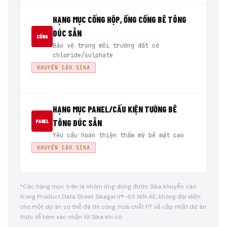
HẠNG MỤC CỐNG HỘP, ỐNG CỐNG BÊ TÔNG
ĐÚC SẴN
CỐNG
Bảo vệ trong môi trường đất có
chloride/sulphate
KHUYẾN CÁO SIKA
HẠNG MỤC PANEL/CẤU KIỆN TƯỜNG BÊ
TÔNG ĐÚC SẴN
PANEL
Yêu cầu hoàn thiện thẩm mỹ bề mặt cao
KHUYẾN CÁO SIKA
*Các hạng mục trên là nhóm ứng dụng được Sika khuyến cáo
trong Product Data Sheet Sikagard®-65 WN AE, không đại diện
cho một dự án cụ thể đã thi công. Hoá chất PT sẽ cập nhật dự án
thực tế kèm xác nhận từ Sika khi có.