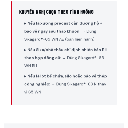
KHUYẾN NGHỊ CHỌN THEO TÌNH HUỐNG
▸
Nếu là xưởng precast cần dưỡng hộ +
bảo vệ ngay sau tháo khuôn:
→ Dùng
Sikagard®-65 WN AE (bản hiện hành)
▸
Nếu Sika/nhà thầu chỉ định phiên bản BH
theo hợp đồng cũ:
→ Dùng Sikagard®-65
WN BH
▸
Nếu là lót bể chứa, silo hoặc bảo vệ thép
công nghiệp:
→ Dùng Sikagard®-63 N thay
vì 65 WN