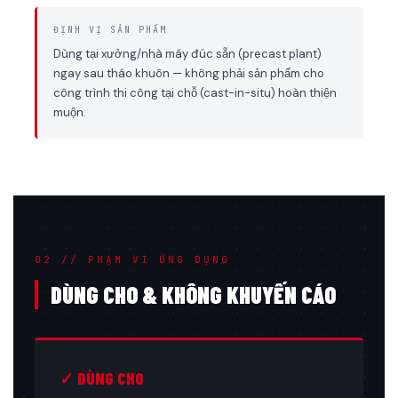
ĐỊNH VỊ SẢN PHẨM
Dùng tại xưởng/nhà máy đúc sẵn (precast plant)
ngay sau tháo khuôn — không phải sản phẩm cho
công trình thi công tại chỗ (cast-in-situ) hoàn thiện
muộn.
02 // PHẠM VI ỨNG DỤNG
DÙNG CHO & KHÔNG KHUYẾN CÁO
✓ DÙNG CHO