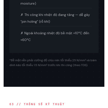
moisture)
✗ Thi công khi nhiệt độ đang tăng — dễ gây
“pin holing” (rỗ khí)
✗ Ngoài khoảng nhiệt độ bề mặt +10°C đến
+60°C
*Bề mặt nền phải cường độ chịu nén tối thiểu 25 N/mm² và bám
dính kéo tối thiểu 1.5 N/mm² trước khi thi công (theo TDS).
03 // THÔNG SỐ KỸ THUẬT