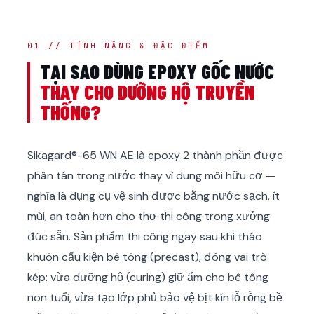
01 // TÍNH NĂNG & ĐẶC ĐIỂM
TẠI SAO DÙNG EPOXY GỐC NƯỚC
THAY CHO DƯỠNG HỘ TRUYỀN
THỐNG?
Sikagard®-65 WN AE là epoxy 2 thành phần được
phân tán trong nước thay vì dung môi hữu cơ —
nghĩa là dụng cụ vệ sinh được bằng nước sạch, ít
mùi, an toàn hơn cho thợ thi công trong xưởng
đúc sẵn. Sản phẩm thi công ngay sau khi tháo
khuôn cấu kiện bê tông (precast), đóng vai trò
kép: vừa dưỡng hộ (curing) giữ ẩm cho bê tông
non tuổi, vừa tạo lớp phủ bảo vệ bịt kín lỗ rỗng bề