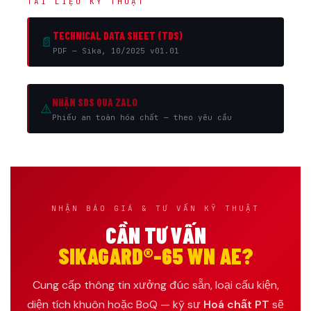
TÀI LIỆU KỸ THUẬT
TECHNICAL DATA SHEET (TDS)
📄
PDF — Sika, 10/2025 v01.01
NHẬN SDS QUA ZALO
⚠️
Phiếu an toàn hóa chất — theo yêu cầu
NHẬN BÁO GIÁ & TƯ VẤN KỸ THUẬT
CẦN TƯ VẤN
SIKAGARD®-65 WN AE?
Cung cấp thông tin xưởng đúc sẵn, loại cấu kiện,
diện tích khuôn hoặc BoQ — kỹ sư
Hoá chất PT
sẽ