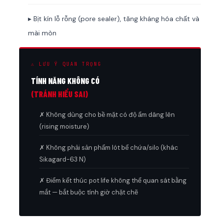
▸ Bịt kín lỗ rỗng (pore sealer), tăng kháng hóa chất và
mài mòn
⚠ LƯU Ý QUAN TRỌNG
TÍNH NĂNG KHÔNG CÓ
(TRÁNH HIỂU SAI)
✗ Không dùng cho bề mặt có độ ẩm dâng lên
(rising moisture)
✗ Không phải sản phẩm lót bể chứa/silo (khác
Sikagard-63 N)
✗ Điểm kết thúc pot life không thể quan sát bằng
mắt — bắt buộc tính giờ chặt chẽ