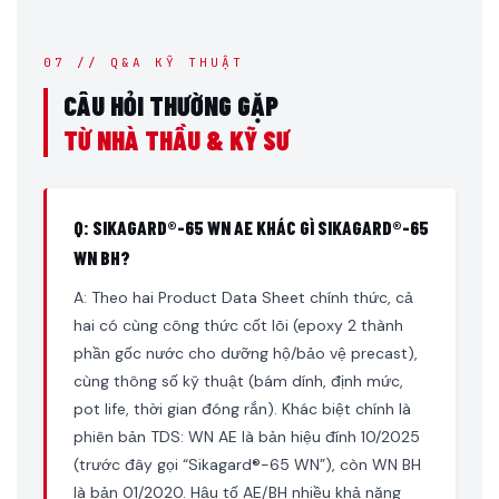
07 // Q&A KỸ THUẬT
CÂU HỎI THƯỜNG GẶP
TỪ NHÀ THẦU & KỸ SƯ
Q: SIKAGARD®-65 WN AE KHÁC GÌ SIKAGARD®-65
WN BH?
A: Theo hai Product Data Sheet chính thức, cả
hai có cùng công thức cốt lõi (epoxy 2 thành
phần gốc nước cho dưỡng hộ/bảo vệ precast),
cùng thông số kỹ thuật (bám dính, định mức,
pot life, thời gian đóng rắn). Khác biệt chính là
phiên bản TDS: WN AE là bản hiệu đính 10/2025
(trước đây gọi “Sikagard®-65 WN”), còn WN BH
là bản 01/2020. Hậu tố AE/BH nhiều khả năng