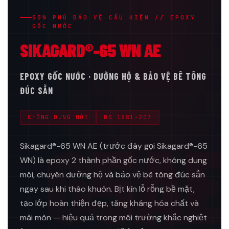
SƠN PHỦ BẢO VỆ CẤU KIỆN // EPOXY
GỐC NƯỚC
SIKAGARD®-65 WN AE
EPOXY GỐC NƯỚC · DƯỠNG HỘ & BẢO VỆ BÊ TÔNG
ĐÚC SẴN
KHÔNG DUNG MÔI
BS 1881-207
65AE
Sikagard®-65 WN AE (trước đây gọi Sikagard®-65
WN) là epoxy 2 thành phần gốc nước, không dung
môi, chuyên dưỡng hộ và bảo vệ bê tông đúc sẵn
ngay sau khi tháo khuôn. Bịt kín lỗ rỗng bề mặt,
tạo lớp hoàn thiện đẹp, tăng kháng hóa chất và
mài mòn — hiệu quả trong môi trường khắc nghiệt