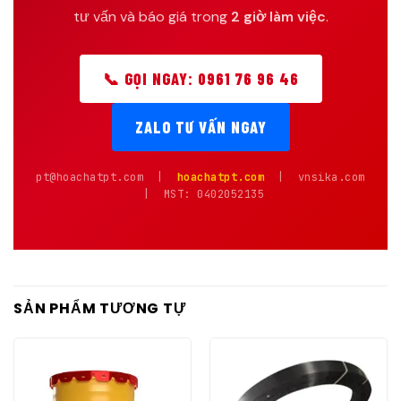
tư vấn và báo giá trong
2 giờ làm việc
.
📞 GỌI NGAY: 0961 76 96 46
ZALO TƯ VẤN NGAY
pt@hoachatpt.com |
hoachatpt.com
| vnsika.com
| MST: 0402052135
SẢN PHẨM TƯƠNG TỰ