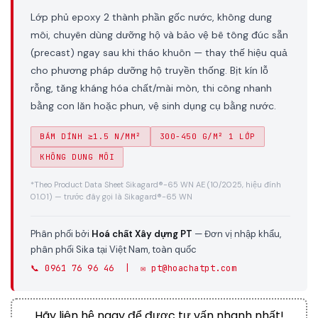
Lớp phủ epoxy 2 thành phần gốc nước, không dung
môi, chuyên dùng dưỡng hộ và bảo vệ bê tông đúc sẵn
(precast) ngay sau khi tháo khuôn — thay thế hiệu quả
cho phương pháp dưỡng hộ truyền thống. Bịt kín lỗ
rỗng, tăng kháng hóa chất/mài mòn, thi công nhanh
bằng con lăn hoặc phun, vệ sinh dụng cụ bằng nước.
BÁM DÍNH ≥1.5 N/MM²
300-450 G/M² 1 LỚP
KHÔNG DUNG MÔI
*Theo Product Data Sheet Sikagard®-65 WN AE (10/2025, hiệu đính
01.01) — trước đây gọi là Sikagard®-65 WN
Phân phối bởi
Hoá chất Xây dựng PT
— Đơn vị nhập khẩu,
phân phối Sika tại Việt Nam, toàn quốc
📞 0961 76 96 46 | ✉️ pt@hoachatpt.com
Hãy liên hệ ngay để được tư vấn nhanh nhất!