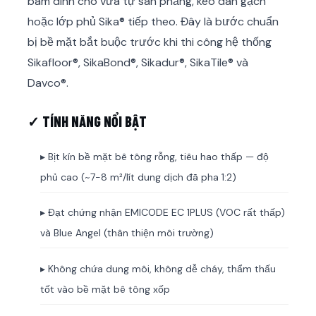
bám dính cho vữa tự san phẳng, keo dán gạch
hoặc lớp phủ Sika® tiếp theo. Đây là bước chuẩn
bị bề mặt bắt buộc trước khi thi công hệ thống
Sikafloor®, SikaBond®, Sikadur®, SikaTile® và
Davco®.
✓ TÍNH NĂNG NỔI BẬT
▸ Bịt kín bề mặt bê tông rỗng, tiêu hao thấp — độ
phủ cao (~7-8 m²/lít dung dịch đã pha 1:2)
▸ Đạt chứng nhận EMICODE EC 1PLUS (VOC rất thấp)
và Blue Angel (thân thiện môi trường)
▸ Không chứa dung môi, không dễ cháy, thẩm thấu
tốt vào bề mặt bê tông xốp