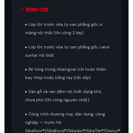
✓ DÙNG CHO
▸ Lớp lót trước vữa tự san phẳng gốc xi
măng nội thất (thi công 2 lớp)
▸ Lớp lót trước vữa tự san phẳng gốc canxi
sunfat nội thất
▸ Bê tông trong nhà/ngoài trời hoàn thiện
bay thép hoặc bằng tay (rất xốp)
▸ Sàn gỗ và ván dăm nội thất dạng khô,
chưa phủ (thi công nguyên chất)
▸ Công trình thương mại, dân dụng, công
nghiệp — trước hệ
Sikafloor®/SikaBond®/Sikadur®/SikaTile®/Davco®