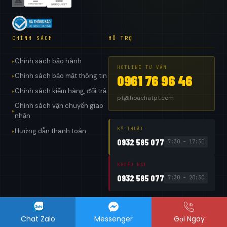
CHÍNH SÁCH
HỖ TRỢ
Chính sách bảo hành
▸
HOTLINE TƯ VẤN
Chính sách bảo mật thông tin
0961 76 96 46
▸
Chính sách kiểm hàng, đổi trả
▸
pt@hoachatpt.com
Chính sách vận chuyển giao
▸
nhận
KỸ THUẬT
Hướng dẫn thanh toán
▸
0932 585 077
7:30 – 17:30
KHIẾU NẠI
0932 585 077
7:30 – 20:30
Chat Zalo
Messenger
Gọi Ngay
Copyright 2026 ©
Công ty TNHH Hoá Chất Xây Dựng PT
— PT