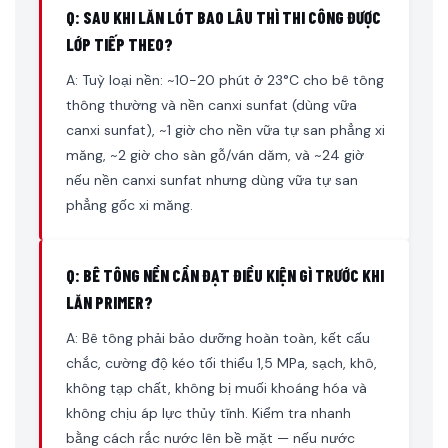
Q: SAU KHI LĂN LÓT BAO LÂU THÌ THI CÔNG ĐƯỢC
LỚP TIẾP THEO?
A: Tuỳ loại nền: ~10-20 phút ở 23°C cho bê tông
thông thường và nền canxi sunfat (dùng vữa
canxi sunfat), ~1 giờ cho nền vữa tự san phẳng xi
măng, ~2 giờ cho sàn gỗ/ván dăm, và ~24 giờ
nếu nền canxi sunfat nhưng dùng vữa tự san
phẳng gốc xi măng.
Q: BÊ TÔNG NỀN CẦN ĐẠT ĐIỀU KIỆN GÌ TRƯỚC KHI
LĂN PRIMER?
A: Bê tông phải bảo dưỡng hoàn toàn, kết cấu
chắc, cường độ kéo tối thiểu 1,5 MPa, sạch, khô,
không tạp chất, không bị muối khoáng hóa và
không chịu áp lực thủy tĩnh. Kiểm tra nhanh
bằng cách rắc nước lên bề mặt — nếu nước