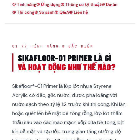
① Tính năng
② Ứng dụng
③ Thông số kỹ thuật
④ Dự án
⑤ Thi công
⑥ So sánh
⑦ Q&A
⑧ Liên hệ
01 // TÍNH NĂNG & ĐẶC ĐIỂM
SIKAFLOOR-01 PRIMER LÀ GÌ
VÀ HOẠT ĐỘNG NHƯ THẾ NÀO?
Sikafloor®-01 Primer là lớp lót nhựa Styrene
Acrylic cô đặc, gốc nước, được pha loãng với
nước sạch theo tỷ lệ 1:2 trước khi thi công. Khi lăn
hoặc quét lên bề mặt bê tông rỗng, lớp lót thẩm
thấu sâu vào các mao mạch xốp của bê tông, bịt
kín bề mặt và tạo lớp trung gian tăng cường độ