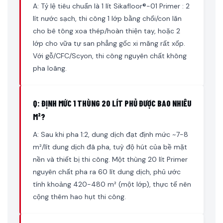
A: Tỷ lệ tiêu chuẩn là 1 lít Sikafloor®-01 Primer : 2
lít nước sạch, thi công 1 lớp bằng chổi/con lăn
cho bê tông xoa thép/hoàn thiện tay, hoặc 2
lớp cho vữa tự san phẳng gốc xi măng rất xốp.
Với gỗ/CFC/Scyon, thi công nguyên chất không
pha loãng.
Q: ĐỊNH MỨC 1 THÙNG 20 LÍT PHỦ ĐƯỢC BAO NHIÊU
M²?
A: Sau khi pha 1:2, dung dịch đạt định mức ~7-8
m²/lít dung dịch đã pha, tuỳ độ hút của bề mặt
nền và thiết bị thi công. Một thùng 20 lít Primer
nguyên chất pha ra 60 lít dung dịch, phủ ước
tính khoảng 420-480 m² (một lớp), thực tế nên
cộng thêm hao hụt thi công.