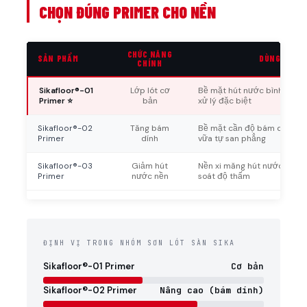
CHỌN ĐÚNG PRIMER CHO NỀN
CHỨC NĂNG
SẢN PHẨM
DÙNG KHI
CHÍNH
Sikafloor®-01
Lớp lót cơ
Bề mặt hút nước bình thườn
Primer ⭐
bản
xử lý đặc biệt
Sikafloor®-02
Tăng bám
Bề mặt cần độ bám dính ca
Primer
dính
vữa tự san phẳng
Sikafloor®-03
Giảm hút
Nền xi măng hút nước mạnh
Primer
nước nền
soát độ thấm
ĐỊNH VỊ TRONG NHÓM SƠN LÓT SÀN SIKA
Sikafloor®-01 Primer
Cơ bản
Sikafloor®-02 Primer
Nâng cao (bám dính)