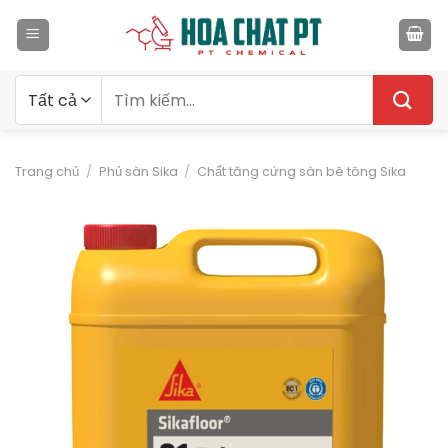
Bỏ
qua
nội
dung
Tìm
kiếm:
Trang chủ
/
Phủ sàn Sika
/
Chất tăng cứng sàn bê tông Sika