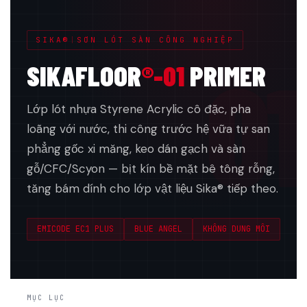
SIKA®
|
SƠN LÓT SÀN CÔNG NGHIỆP
01
SIKAFLOOR
®-01
PRIMER
Lớp lót nhựa Styrene Acrylic cô đặc, pha
loãng với nước, thi công trước hệ vữa tự san
phẳng gốc xi măng, keo dán gạch và sàn
gỗ/CFC/Scyon — bịt kín bề mặt bê tông rỗng,
tăng bám dính cho lớp vật liệu Sika® tiếp theo.
EMICODE EC1 PLUS
BLUE ANGEL
KHÔNG DUNG MÔI
MỤC LỤC