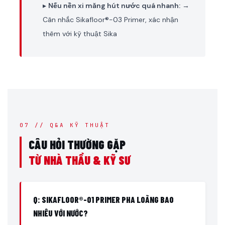
▸
Nếu nền xi măng hút nước quá nhanh:
→
Cân nhắc Sikafloor®-03 Primer, xác nhận
thêm với kỹ thuật Sika
07 // Q&A KỸ THUẬT
CÂU HỎI THƯỜNG GẶP
TỪ NHÀ THẦU & KỸ SƯ
Q: SIKAFLOOR®-01 PRIMER PHA LOÃNG BAO
NHIÊU VỚI NƯỚC?