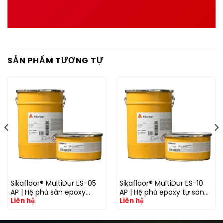
SẢN PHẨM TƯƠNG TỰ
Sikafloor® MultiDur ES-05
Sikafloor® MultiDur ES-10
AP | Hệ phủ sàn epoxy
AP | Hệ phủ epoxy tự san
Liên hệ
Liên hệ
chống tĩnh điện cho nhà
phẳng chống tĩnh điện cho
máy điện tử và phòng
sàn công nghiệp
sạch