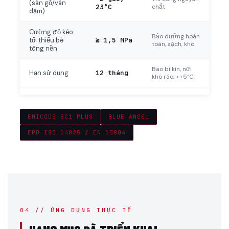
(sàn gỗ/ván
23°C
chất
dăm)
Cường độ kéo
Bảo dưỡng hoàn
≥ 1,5 MPa
tối thiểu bê
toàn, sạch, khô
tông nền
Bao bì kín, nơi
12 tháng
Hạn sử dụng
khô ráo, >+5°C
EMICODE EC1 PLUS
BLUE ANGEL
EPD ISO 14025 / EN 15804
04 // ỨNG DỤNG THỰC TẾ