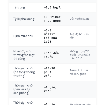
~1,0 kg/l
Tỷ trọng
1L Primer
Với nước sạch
Tỷ lệ pha loãng
: 2L nước
~7-8
m²/lít
Tuỳ độ hút của
Định mức phủ
(đã pha
nền
1:2)
Nhiệt độ môi
Không trộn/TC
+5°C đến
dưới 10°C hoặc
trường/bề mặt
+30°C
trên 35°C
thi công
~10-20
Thời gian chờ
Trước khi phủ
phút,
(bê tông thông
hệ sàn/gạch
23°C
thường)
Thời gian chờ
~1 giờ,
(nền vữa tự
23°C
san phẳng)
Thời gian chờ
~2 giờ,
Thi công nguyên