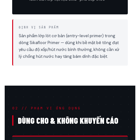
ĐỊNH VỊ SẢN PHẨM
Sản phẩm lớp lót cơ bản (entry-level primer) trong
dòng Sikafloor Primer — dùng khi bề mặt bê tông đạt
yêu cầu độ xốp/hút nước bình thường, không cần xử
lý chống hút nước hay tăng bám dính đặc biệt.
02 // PHẠM VI ỨNG DỤNG
DÙNG CHO & KHÔNG KHUYẾN CÁO