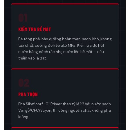
01
KIỂM TRA BỀ MẶT
Bê tông phải bảo dưỡng hoàn toàn, sạch, khô, không
tạp chất, cường độ kéo ≥1,5 MPa. Kiểm tra độ hút
nước bằng cách rắc nhẹ nước lên bề mặt — nếu
thấm vào là đạt.
02
PHA TRỘN
Pha Sikafloor®-01 Primer theo tỷ lệ 1:2 với nước sạch.
Với gỗ/CFC/Scyon, thi công nguyên chất không pha
loãng.