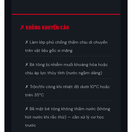
✗ KHÔNG KHUYẾN CÁO
✗ Làm lớp phủ chống thấm chịu di chuyển
trên vật liệu gốc xi măng
✗ Bê tông bị nhiễm muối khoáng hóa hoặc
chịu áp lực thủy tĩnh (nước ngầm dâng)
✗ Trộn/thi công khi nhiệt độ dưới 10°C hoặc
trên 35°C
✗ Bề mặt bê tông không thấm nước (không
hút nước khi rắc thử) — cần xử lý cơ học
trước