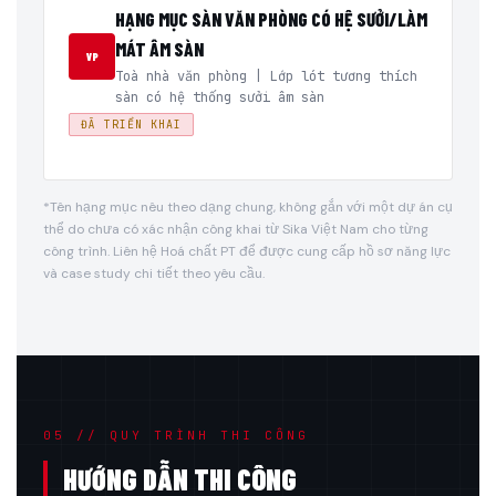
HẠNG MỤC SÀN VĂN PHÒNG CÓ HỆ SƯỞI/LÀM
MÁT ÂM SÀN
VP
Toà nhà văn phòng | Lớp lót tương thích
sàn có hệ thống sưởi âm sàn
ĐÃ TRIỂN KHAI
*Tên hạng mục nêu theo dạng chung, không gắn với một dự án cụ
thể do chưa có xác nhận công khai từ Sika Việt Nam cho từng
công trình. Liên hệ Hoá chất PT để được cung cấp hồ sơ năng lực
và case study chi tiết theo yêu cầu.
05 // QUY TRÌNH THI CÔNG
HƯỚNG DẪN THI CÔNG