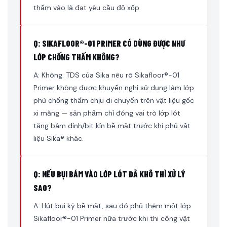
thấm vào là đạt yêu cầu độ xốp.
Q: SIKAFLOOR®-01 PRIMER CÓ DÙNG ĐƯỢC NHƯ
LỚP CHỐNG THẤM KHÔNG?
A: Không. TDS của Sika nêu rõ Sikafloor®-01
Primer không được khuyến nghị sử dụng làm lớp
phủ chống thấm chịu di chuyển trên vật liệu gốc
xi măng — sản phẩm chỉ đóng vai trò lớp lót
tăng bám dính/bịt kín bề mặt trước khi phủ vật
liệu Sika® khác.
Q: NẾU BỤI BÁM VÀO LỚP LÓT ĐÃ KHÔ THÌ XỬ LÝ
SAO?
A: Hút bụi kỹ bề mặt, sau đó phủ thêm một lớp
Sikafloor®-01 Primer nữa trước khi thi công vật