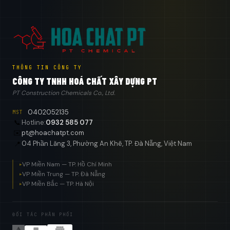
THÔNG TIN CÔNG TY
CÔNG TY TNHH HOÁ CHẤT XÂY DỰNG PT
PT Construction Chemicals Co., Ltd.
0402052135
MST
📞
Hotline:
0932 585 077
✉️
pt@hoachatpt.com
04 Phần Lăng 3, Phường An Khê, TP. Đà Nẵng, Việt Nam
📍
VP Miền Nam — TP. Hồ Chí Minh
▸
VP Miền Trung — TP. Đà Nẵng
▸
VP Miền Bắc — TP. Hà Nội
▸
ĐỐI TÁC PHÂN PHỐI