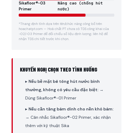
Sikafloor®-03
Nâng cao (chống hút
Primer
nước)
*Thang định tính dựa trên tên/chức năng công bố trên
hoachatpt.com — Hoá chất PT chưa có TDS công khai của
-02/-03 Primer để đối chiếu số liệu định lượng; liên hệ để
nhận TDS chi tiết trước khi chọn.
KHUYẾN NGHỊ CHỌN THEO TÌNH HUỐNG
▸
Nếu bề mặt bê tông hút nước bình
thường, không có yêu cầu đặc biệt:
→
Dùng Sikafloor®-01 Primer
▸
Nếu cần tăng bám dính cho nền khó bám:
→ Cân nhắc Sikafloor®-02 Primer, xác nhận
thêm với kỹ thuật Sika