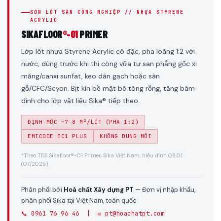
SƠN LÓT SÀN CÔNG NGHIỆP // NHỰA STYRENE
ACRYLIC
SIKAFLOOR
®-01
PRIMER
Lớp lót nhựa Styrene Acrylic cô đặc, pha loãng 1:2 với
nước, dùng trước khi thi công vữa tự san phẳng gốc xi
măng/canxi sunfat, keo dán gạch hoặc sàn
gỗ/CFC/Scyon. Bịt kín bề mặt bê tông rỗng, tăng bám
dính cho lớp vật liệu Sika® tiếp theo.
ĐỊNH MỨC ~7-8 M²/LÍT (PHA 1:2)
EMICODE EC1 PLUS
KHÔNG DUNG MÔI
*Theo TDS Sikafloor®-01 Primer, Sika Việt Nam, hiệu đính 08.01
(07/2025)
Phân phối bởi
Hoá chất Xây dựng PT
— Đơn vị nhập khẩu,
phân phối Sika tại Việt Nam, toàn quốc
📞 0961 76 96 46 | ✉️ pt@hoachatpt.com