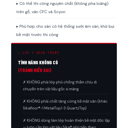
▸ Có thể thi công nguyên chất (không pha loãng)
trên gỗ, ván CFC và Scyon
▸ Phù hợp cho sàn có hệ thống sưởi âm sàn, khử bụi
bề mặt trước thi công
⚠ LƯU Ý QUAN TRỌNG
TÍNH NĂNG KHÔNG CÓ
(TRÁNH HIỂU SAI)
✗ KHÔNG phải lớp phủ chống thấm chịu di
chuyển trên vật liệu gốc xi măng
✗ KHÔNG phải chất tăng cứng bề mặt sàn (khác
Sikafloor®-1 MetalTop/-3 QuartzTop)
✗ KHÔNG dùng làm lớp hoàn thiện bề mặt độc lập
— luôn cần lớp vật liệu Sika® phủ tiếp theo