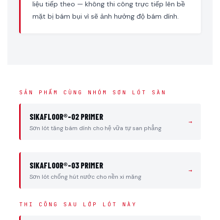
liệu tiếp theo — không thi công trực tiếp lên bề
mặt bị bám bụi vì sẽ ảnh hưởng độ bám dính.
SẢN PHẨM CÙNG NHÓM SƠN LÓT SÀN
SIKAFLOOR®-02 PRIMER
→
Sơn lót tăng bám dính cho hệ vữa tự san phẳng
SIKAFLOOR®-03 PRIMER
→
Sơn lót chống hút nước cho nền xi măng
THI CÔNG SAU LỚP LÓT NÀY