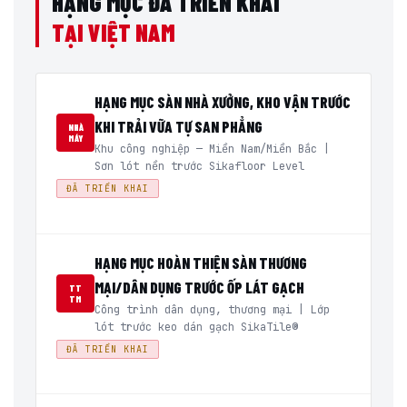
HẠNG MỤC ĐÃ TRIỂN KHAI
TẠI VIỆT NAM
HẠNG MỤC SÀN NHÀ XƯỞNG, KHO VẬN TRƯỚC
KHI TRẢI VỮA TỰ SAN PHẲNG
NHÀ
MÁY
Khu công nghiệp — Miền Nam/Miền Bắc |
Sơn lót nền trước Sikafloor Level
ĐÃ TRIỂN KHAI
HẠNG MỤC HOÀN THIỆN SÀN THƯƠNG
MẠI/DÂN DỤNG TRƯỚC ỐP LÁT GẠCH
TT
TM
Công trình dân dụng, thương mại | Lớp
lót trước keo dán gạch SikaTile®
ĐÃ TRIỂN KHAI