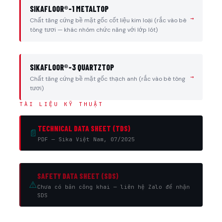
SIKAFLOOR®-1 METALTOP
→
Chất tăng cứng bề mặt gốc cốt liệu kim loại (rắc vào bê
tông tươi — khác nhóm chức năng với lớp lót)
SIKAFLOOR®-3 QUARTZTOP
→
Chất tăng cứng bề mặt gốc thạch anh (rắc vào bê tông
tươi)
TÀI LIỆU KỸ THUẬT
TECHNICAL DATA SHEET (TDS)
📄
PDF — Sika Việt Nam, 07/2025
SAFETY DATA SHEET (SDS)
⚠️
Chưa có bản công khai — liên hệ Zalo để nhận
SDS