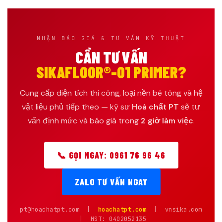
NHẬN BÁO GIÁ & TƯ VẤN KỸ THUẬT
CẦN TƯ VẤN
SIKAFLOOR®-01 PRIMER?
Cung cấp diện tích thi công, loại nền bê tông và hệ
vật liệu phủ tiếp theo — kỹ sư
Hoá chất PT
sẽ tư
vấn định mức và báo giá trong
2 giờ làm việc
.
📞 GỌI NGAY: 0961 76 96 46
ZALO TƯ VẤN NGAY
pt@hoachatpt.com |
hoachatpt.com
| vnsika.com
| MST: 0402052135