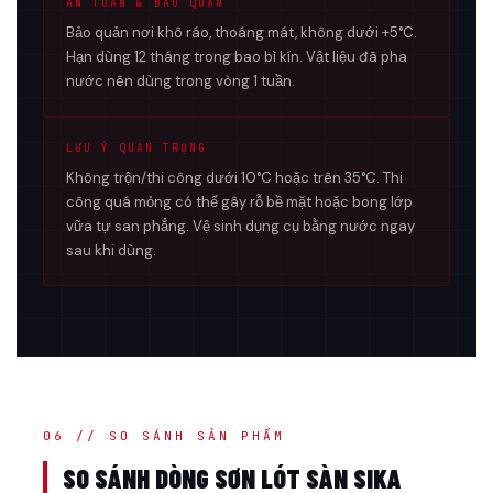
AN TOÀN & BẢO QUẢN
Bảo quản nơi khô ráo, thoáng mát, không dưới +5°C.
Hạn dùng 12 tháng trong bao bì kín. Vật liệu đã pha
nước nên dùng trong vòng 1 tuần.
LƯU Ý QUAN TRỌNG
Không trộn/thi công dưới 10°C hoặc trên 35°C. Thi
công quá mỏng có thể gây rỗ bề mặt hoặc bong lớp
vữa tự san phẳng. Vệ sinh dụng cụ bằng nước ngay
sau khi dùng.
06 // SO SÁNH SẢN PHẨM
SO SÁNH DÒNG SƠN LÓT SÀN SIKA