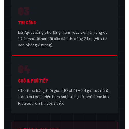
03
THI CÔNG
Lăn/quét bằng chổi lông mềm hoặc con lăn lông dài
10-15mm. Bề mặt rất xốp cần thi công 2 lớp (vữa tự
san phẳng xi măng).
04
CHỜ & PHỦ TIẾP
Chờ theo bảng thời gian (10 phút – 24 giờ tuỳ nền),
tránh bụi bám. Nếu bám bụi, hút bụi rồi phủ thêm lớp
lót trước khi thi công tiếp.