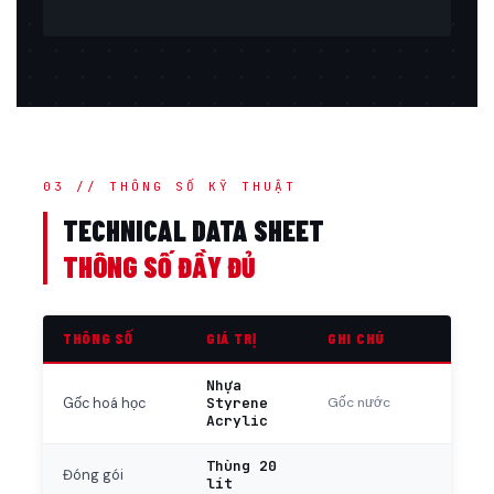
03 // THÔNG SỐ KỸ THUẬT
TECHNICAL DATA SHEET
THÔNG SỐ ĐẦY ĐỦ
THÔNG SỐ
GIÁ TRỊ
GHI CHÚ
Nhựa
Styrene
Gốc nước
Gốc hoá học
Acrylic
Thùng 20
Đóng gói
lít