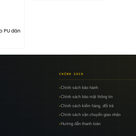
eo PU dán
CHÍNH SÁCH
Chính sách bảo hành
▸
Chính sách bảo mật thông tin
▸
Chính sách kiểm hàng, đổi trả
▸
Chính sách vận chuyển giao nhận
▸
Hướng dẫn thanh toán
▸