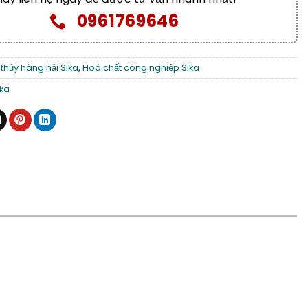
0961769646
thủy hàng hải Sika
,
Hoá chất công nghiệp Sika
ika