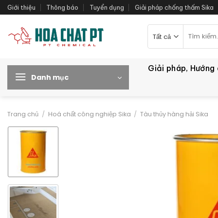
Bỏ
Giới thiệu
Thông báo
Tuyển dụng
Giải pháp chống thấm Sika
qua
nội
Tìm
kiếm:
dung
Giải pháp, Hướng
Danh mục
Trang chủ
/
Hoá chất công nghiệp Sika
/
Tàu thủy hàng hải Sika