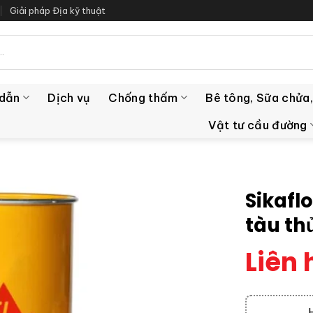
Giải pháp Địa kỹ thuật
 dẫn
Dịch vụ
Chống thấm
Bê tông, Sữa chửa,
Vật tư cầu đường
Sikafl
tàu th
Liên 