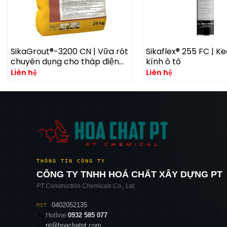
SikaGrout®-3200 CN | Vữa rót
Sikaflex® 255 FC | K
chuyên dụng cho tháp điện
kính ô tô
gió với khả năng kháng mỏi
Liên hệ
Liên hệ
cao
THÔNG TIN CÔNG TY
CÔNG TY TNHH HOÁ CHẤT XÂY DỰNG PT
PT Construction Chemicals Co., Ltd.
0402052135
MST
📞
Hotline:
0932 585 077
✉️
pt@hoachatpt.com