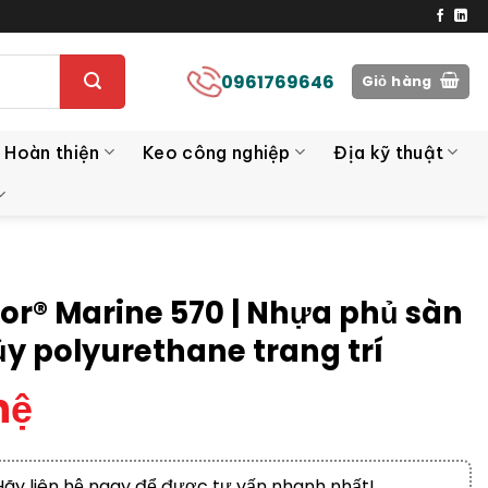
0961769646
Giỏ hàng
 Hoàn thiện
Keo công nghiệp
Địa kỹ thuật
oor® Marine 570 | Nhựa phủ sàn
ủy polyurethane trang trí
hệ
Hãy liên hệ ngay để được tư vấn nhanh nhất!