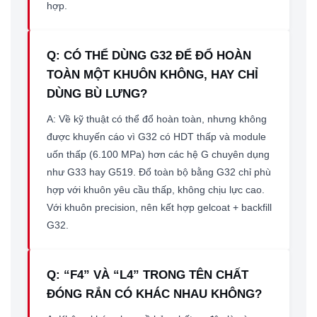
hợp.
Q: CÓ THỂ DÙNG G32 ĐỂ ĐỔ HOÀN
TOÀN MỘT KHUÔN KHÔNG, HAY CHỈ
DÙNG BÙ LƯNG?
A: Về kỹ thuật có thể đổ hoàn toàn, nhưng không
được khuyến cáo vì G32 có HDT thấp và module
uốn thấp (6.100 MPa) hơn các hệ G chuyên dụng
như G33 hay G519. Đổ toàn bộ bằng G32 chỉ phù
hợp với khuôn yêu cầu thấp, không chịu lực cao.
Với khuôn precision, nên kết hợp gelcoat + backfill
G32.
Q: “F4” VÀ “L4” TRONG TÊN CHẤT
ĐÓNG RẮN CÓ KHÁC NHAU KHÔNG?