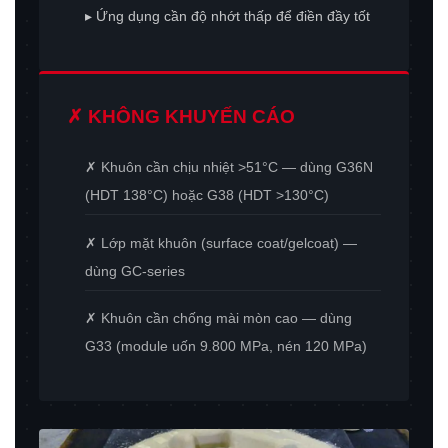
▸ Ứng dụng cần độ nhớt thấp để điền đầy tốt
✗ KHÔNG KHUYẾN CÁO
✗ Khuôn cần chịu nhiệt >51°C — dùng G36N
(HDT 138°C) hoặc G38 (HDT >130°C)
✗ Lớp mặt khuôn (surface coat/gelcoat) —
dùng GC-series
✗ Khuôn cần chống mài mòn cao — dùng
G33 (module uốn 9.800 MPa, nén 120 MPa)