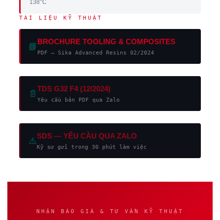
138°C
TÀI LIỆU KỸ THUẬT
BROCHURE TOOLING & COMPOSITES
📘
PDF — Sika Advanced Resins 02/2024
TDS G32 F4 (12/2024)
📄
Yêu cầu bản PDF qua Zalo
SDS — YÊU CẦU QUA ZALO
⚠️
Kỹ sư gửi trong 30 phút làm việc
NHẬN BÁO GIÁ & TƯ VẤN KỸ THUẬT