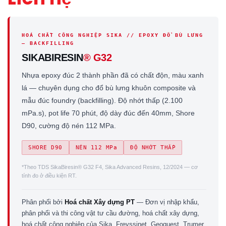
HOÁ CHẤT CÔNG NGHIỆP SIKA // EPOXY ĐỔ BÙ LƯNG
— BACKFILLING
SIKABIRESIN
® G32
Nhựa epoxy đúc 2 thành phần đã có chất độn, màu xanh
lá — chuyên dụng cho đổ bù lưng khuôn composite và
mẫu đúc foundry (backfilling). Độ nhớt thấp (2.100
mPa.s), pot life 70 phút, độ dày đúc đến 40mm, Shore
D90, cường độ nén 112 MPa.
SHORE D90
NÉN 112 MPa
ĐỘ NHỚT THẤP
*Theo TDS SikaBiresin® G32 F4, Sika Advanced Resins, 12/2024 — cơ
tính đo ở điều kiện RT.
Phân phối bởi
Hoá chất Xây dựng PT
— Đơn vị nhập khẩu,
phân phối và thi công vật tư cầu đường, hoá chất xây dựng,
hoá chất công nghiệp của Sika, Freyssinet, Geoquest, Trumer