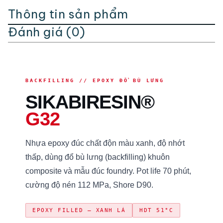
Thông tin sản phẩm
Đánh giá (0)
BACKFILLING // EPOXY ĐỔ BÙ LƯNG
SIKABIRESIN®
G32
Nhựa epoxy đúc chất độn màu xanh, độ nhớt
thấp, dùng đổ bù lưng (backfilling) khuôn
composite và mẫu đúc foundry. Pot life 70 phút,
cường độ nén 112 MPa, Shore D90.
EPOXY FILLED — XANH LÁ
HDT 51°C