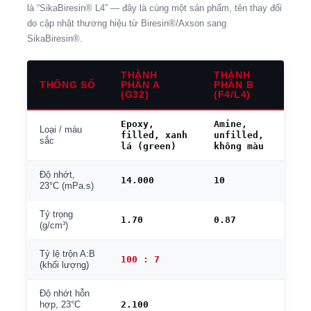
là “SikaBiresin® L4” — đây là cùng một sản phẩm, tên thay đổi
do cập nhật thương hiệu từ Biresin®/Axson sang
SikaBiresin®.
THÀNH
THÀNH
THÔNG SỐ
PHẦN A
PHẦN B
(G32)
(F4/L4)
Epoxy,
Amine,
Loại / màu
filled, xanh
unfilled,
sắc
lá (green)
không màu
Độ nhớt,
14.000
10
23°C (mPa.s)
Tỷ trọng
1.70
0.87
(g/cm³)
Tỷ lệ trộn A:B
100 : 7
(khối lượng)
Độ nhớt hỗn
2.100
hợp, 23°C