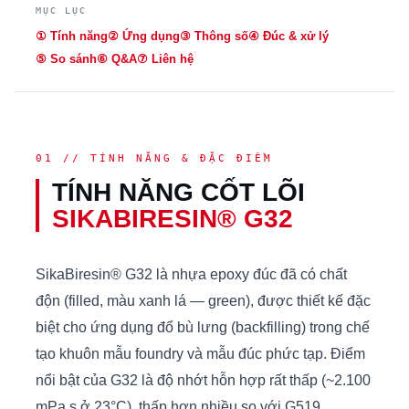
MỤC LỤC
① Tính năng
② Ứng dụng
③ Thông số
④ Đúc & xử lý
⑤ So sánh
⑥ Q&A
⑦ Liên hệ
01 // TÍNH NĂNG & ĐẶC ĐIỂM
TÍNH NĂNG CỐT LÕI
SIKABIRESIN® G32
SikaBiresin® G32 là nhựa epoxy đúc đã có chất
độn (filled, màu xanh lá — green), được thiết kế đặc
biệt cho ứng dụng đổ bù lưng (backfilling) trong chế
tạo khuôn mẫu foundry và mẫu đúc phức tạp. Điểm
nổi bật của G32 là độ nhớt hỗn hợp rất thấp (~2.100
mPa.s ở 23°C), thấp hơn nhiều so với G519