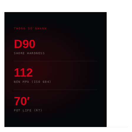
THÔNG SỐ NHANH
D90
SHORE HARDNESS
112
NÉN MPA (ISO 604)
70′
POT LIFE (RT)