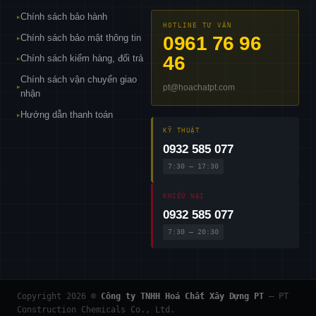
Chính sách bảo hành
▸
HOTLINE TƯ VẤN
Chính sách bảo mật thông tin
0961 76 96
▸
46
Chính sách kiểm hàng, đổi trả
▸
Chính sách vận chuyển giao
pt@hoachatpt.com
▸
nhận
Hướng dẫn thanh toán
▸
KỸ THUẬT
0932 585 077
7:30 – 17:30
KHIẾU NẠI
0932 585 077
7:30 – 20:30
Copyright 2026 ©
Công ty TNHH Hoá Chất Xây Dựng PT
— PT
Construction Chemicals Co., Ltd.