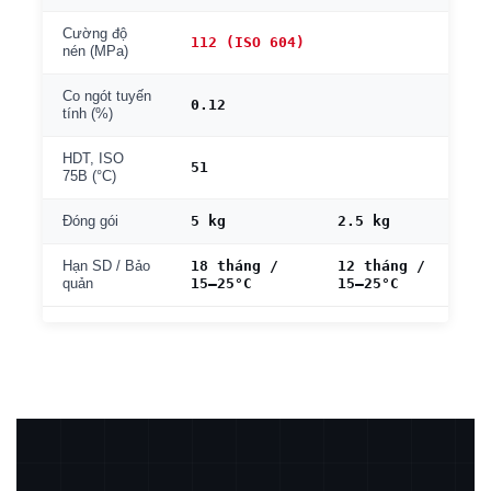
Cường độ
112 (ISO 604)
nén (MPa)
Co ngót tuyến
0.12
tính (%)
HDT, ISO
51
75B (°C)
5 kg
2.5 kg
Đóng gói
18 tháng /
12 tháng /
Hạn SD / Bảo
15–25°C
15–25°C
quản