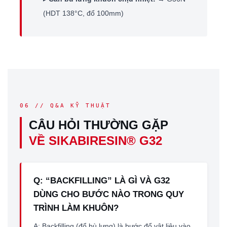
(HDT 138°C, đổ 100mm)
06 // Q&A KỸ THUẬT
CÂU HỎI THƯỜNG GẶP
VỀ SIKABIRESIN® G32
Q: “BACKFILLING” LÀ GÌ VÀ G32
DÙNG CHO BƯỚC NÀO TRONG QUY
TRÌNH LÀM KHUÔN?
A: Backfilling (đổ bù lưng) là bước đổ vật liệu vào