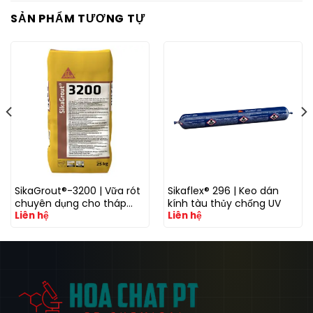
SẢN PHẨM TƯƠNG TỰ
SikaGrout®-3200 | Vữa rót
Sikaflex® 296 | Keo dán
chuyên dụng cho tháp
kính tàu thủy chống UV
Liên hệ
Liên hệ
điện gió với khả năng
kháng mỏi cao