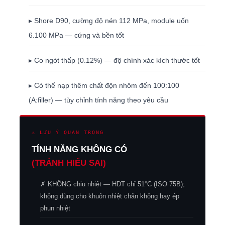
▸ Shore D90, cường độ nén 112 MPa, module uốn
6.100 MPa — cứng và bền tốt
▸ Co ngót thấp (0.12%) — độ chính xác kích thước tốt
▸ Có thể nạp thêm chất độn nhôm đến 100:100
(A:filler) — tùy chỉnh tính năng theo yêu cầu
⚠ LƯU Ý QUAN TRỌNG
TÍNH NĂNG KHÔNG CÓ
(TRÁNH HIỂU SAI)
✗ KHÔNG chịu nhiệt — HDT chỉ 51°C (ISO 75B);
không dùng cho khuôn nhiệt chân không hay ép
phun nhiệt