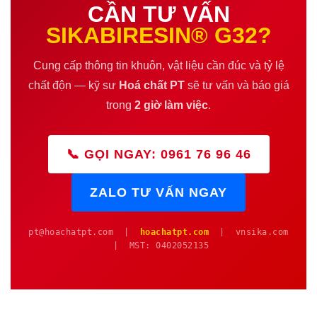
CẦN TƯ VẤN
SIKABIRESIN® G32?
Cung cấp thông tin khuôn, vật liệu cần đúc và tỷ lệ
chất độn — kỹ sư
Hoá chất PT
sẽ tư vấn và báo giá
trong
2 giờ làm việc
.
📞 GỌI NGAY: 0961 76 96 46
ZALO TƯ VẤN NGAY
pt@hoachatpt.com |
hoachatpt.com
| vnsika.com
| MST: 0402052135