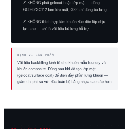
✗ KHÔNG phải gelcoat hoặc lớp mặt — dùng
GC080/GC112 làm lớp mặt, G32 chỉ dùng bù lưng
✗ KHÔNG thích hợp làm khuôn đúc độc lập chịu
lực cao — chỉ là vật liệu bù lưng hỗ trợ
ĐỊNH VỊ SẢN PHẨM
Vật liệu backfilling kinh tế cho khuôn mẫu foundry và
khuôn composite. Dùng sau khi đã tạo lớp mặt
(gelcoat/surface coat) để điền đầy phần lưng khuôn —
giảm chi phí so với đúc toàn bộ bằng nhựa cao cấp hơn.