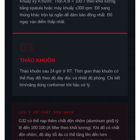
Khuấy kỹ A trước. Trộn A:B = 100:7 theo khối lượng
bằng spatula hoặc máy khuấy ≤300 rpm. Đổ sang
thùng khác trộn lại ngắn để đảm bảo đồng nhất. Đổ
ngay vào điểm thấp nhất.
03
THÁO KHUÔN
Tháo khuôn sau 24 giờ ở RT. Thời gian tháo khuôn có
thể thay đổi theo độ dày đúc và nhiệt độ phòng. Chi tiết
lớn/nặng dùng conformer khi hậu xử lý.
LƯU Ý ĐỔ CHẤT ĐỘN NHÔM
G32 có thể nạp thêm chất độn nhôm (aluminum grid) tỷ
lệ đến 100:100 (A:filler theo khối lượng). Khi đổ có chất
độn nhôm, độ dày tối đa có thể tăng lên đến hơn