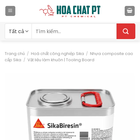
Bỏ
qua
nội
dung
Tìm
kiếm:
Trang chủ
/
Hoá chất công nghiệp Sika
/
Nhựa composite cao
cấp Sika
/
Vật liệu làm khuôn | Tooling Board