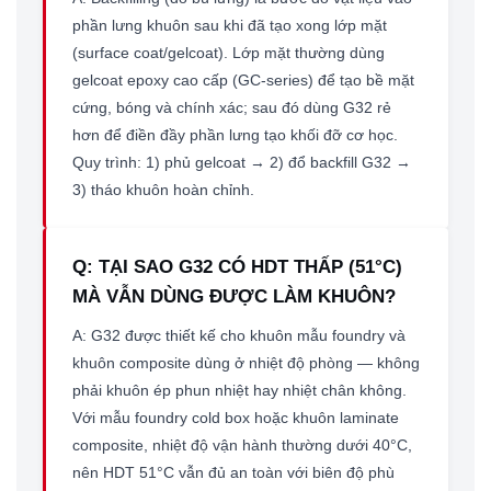
phần lưng khuôn sau khi đã tạo xong lớp mặt
(surface coat/gelcoat). Lớp mặt thường dùng
gelcoat epoxy cao cấp (GC-series) để tạo bề mặt
cứng, bóng và chính xác; sau đó dùng G32 rẻ
hơn để điền đầy phần lưng tạo khối đỡ cơ học.
Quy trình: 1) phủ gelcoat → 2) đổ backfill G32 →
3) tháo khuôn hoàn chỉnh.
Q: TẠI SAO G32 CÓ HDT THẤP (51°C)
MÀ VẪN DÙNG ĐƯỢC LÀM KHUÔN?
A: G32 được thiết kế cho khuôn mẫu foundry và
khuôn composite dùng ở nhiệt độ phòng — không
phải khuôn ép phun nhiệt hay nhiệt chân không.
Với mẫu foundry cold box hoặc khuôn laminate
composite, nhiệt độ vận hành thường dưới 40°C,
nên HDT 51°C vẫn đủ an toàn với biên độ phù