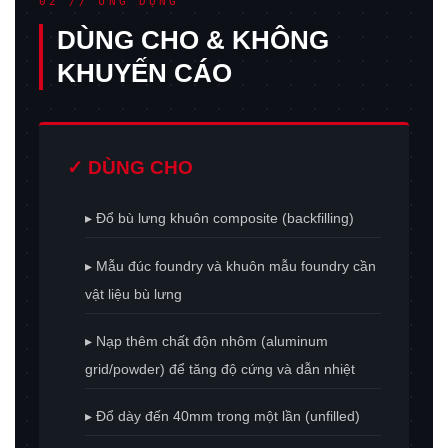
02 // ỨNG DỤNG
DÙNG CHO & KHÔNG
KHUYẾN CÁO
✓ DÙNG CHO
▸ Đổ bù lưng khuôn composite (backfilling)
▸ Mẫu đúc foundry và khuôn mẫu foundry cần
vật liệu bù lưng
▸ Nạp thêm chất độn nhôm (aluminum
grid/powder) để tăng độ cứng và dẫn nhiệt
▸ Đổ dày đến 40mm trong một lần (unfilled)