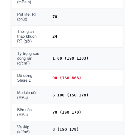
(mPa.s)
Pot life, RT
70
(phút)
Thời gian
24
tháo khuôn,
RT (giờ)
Tỷ trọng sau
1.60 (ISO 1183)
đóng rắn
(g/cm³)
Độ cứng
90 (ISO 868)
Shore D
Module uốn
6.100 (ISO 178)
(MPa)
Bền uốn
70 (ISO 178)
(MPa)
Va đập
8 (ISO 179)
(kJ/m²)