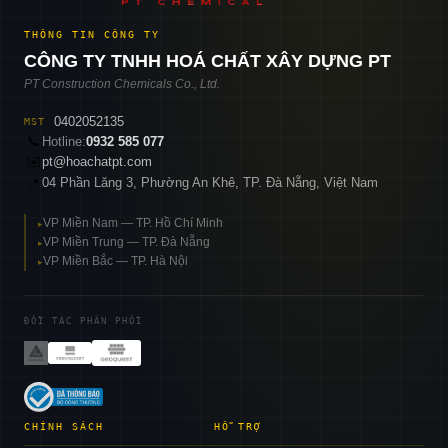
THÔNG TIN CÔNG TY
CÔNG TY TNHH HOÁ CHẤT XÂY DỰNG PT
PT Construction Chemicals Co., Ltd.
0402052135
MST
📞
Hotline:
0932 585 077
✉️
pt@hoachatpt.com
04 Phần Lăng 3, Phường An Khê, TP. Đà Nẵng, Việt Nam
📍
VP Miền Nam — TP. Hồ Chí Minh
▸
VP Miền Trung — TP. Đà Nẵng
▸
VP Miền Bắc — TP. Hà Nội
▸
ĐỐI TÁC PHÂN PHỐI
CHÍNH SÁCH
HỖ TRỢ