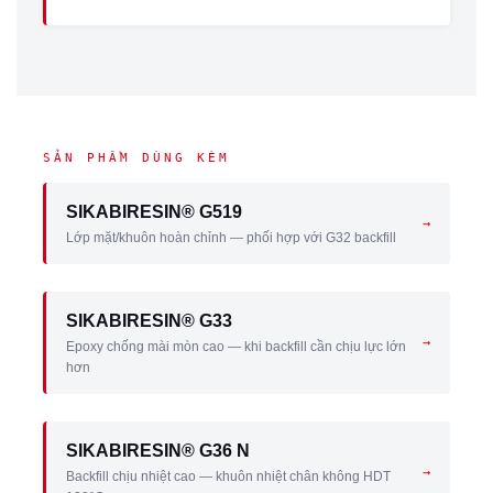
SẢN PHẨM DÙNG KÈM
SIKABIRESIN® G519
→
Lớp mặt/khuôn hoàn chỉnh — phối hợp với G32 backfill
SIKABIRESIN® G33
→
Epoxy chống mài mòn cao — khi backfill cần chịu lực lớn
hơn
SIKABIRESIN® G36 N
→
Backfill chịu nhiệt cao — khuôn nhiệt chân không HDT