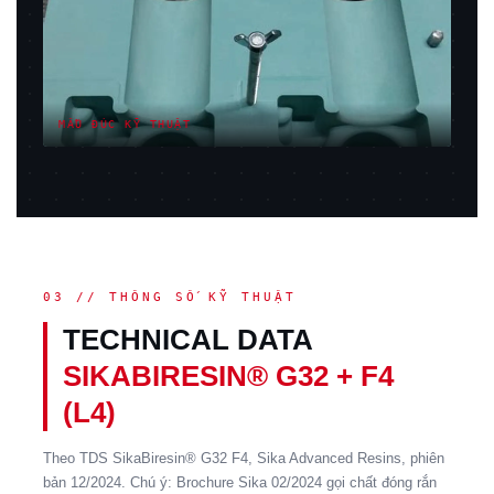
MẪU ĐÚC KỸ THUẬT
03 // THÔNG SỐ KỸ THUẬT
TECHNICAL DATA
SIKABIRESIN® G32 + F4
(L4)
Theo TDS SikaBiresin® G32 F4, Sika Advanced Resins, phiên
bản 12/2024. Chú ý: Brochure Sika 02/2024 gọi chất đóng rắn