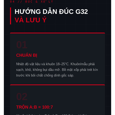
04 // ĐÚC & XỬ LÝ
HƯỚNG DẪN ĐÚC G32
VÀ LƯU Ý
01
CHUẨN BỊ
Nhiệt độ vật liệu và khuôn 18–25°C. Khuôn/mẫu phải
sạch, khô, không bụi dầu mỡ. Bề mặt xốp phải trét kín
trước khi bôi chất chống dính gốc sáp.
02
TRỘN A:B = 100:7