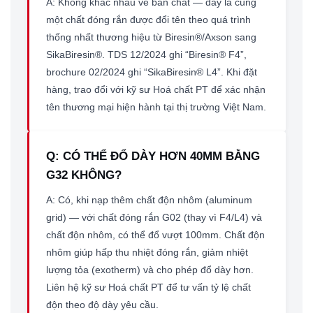
A: Không khác nhau về bản chất — đây là cùng
một chất đóng rắn được đổi tên theo quá trình
thống nhất thương hiệu từ Biresin®/Axson sang
SikaBiresin®. TDS 12/2024 ghi “Biresin® F4”,
brochure 02/2024 ghi “SikaBiresin® L4”. Khi đặt
hàng, trao đổi với kỹ sư Hoá chất PT để xác nhận
tên thương mại hiện hành tại thị trường Việt Nam.
Q: CÓ THỂ ĐỔ DÀY HƠN 40MM BẰNG
G32 KHÔNG?
A: Có, khi nạp thêm chất độn nhôm (aluminum
grid) — với chất đóng rắn G02 (thay vì F4/L4) và
chất độn nhôm, có thể đổ vượt 100mm. Chất độn
nhôm giúp hấp thu nhiệt đóng rắn, giảm nhiệt
lượng tỏa (exotherm) và cho phép đổ dày hơn.
Liên hệ kỹ sư Hoá chất PT để tư vấn tỷ lệ chất
độn theo độ dày yêu cầu.