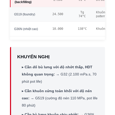
(backfilling)
Tg
Khuôn dập tấ
24.500
G519 (foundry)
74°C
pattern
10.000
138°C
Khuôn nhiệt 
G36N (nhiệt cao)
KHUYẾN NGHỊ
▸
Cần đổ bù lưng với độ nhớt thấp, HDT
không quan trọng:
→ G32 (2.100 mPa.s, 70
phút pot life)
▸
Cần khuôn cứng toàn khối với độ nén
cao:
→ G519 (cường độ nén 110 MPa, pot life
80 phút)
▸
Cần bù lưng khuôn chịu nhiệt:
→ G36N