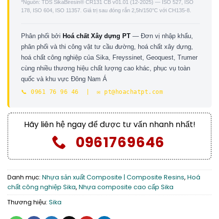
*Nguồn: TDS SikaBiresin® CR131 CB v01.01 (12-2025) — ISO 527, ISO
178, ISO 604, ISO 11357. Giá trị sau đóng rắn 2,5h/150°C với CH135-8.
Phân phối bởi
Hoá chất Xây dựng PT
— Đơn vị nhập khẩu,
phân phối và thi công vật tư cầu đường, hoá chất xây dựng,
hoá chất công nghiệp của Sika, Freyssinet, Geoquest, Trumer
cùng nhiều thương hiệu chất lượng cao khác, phục vụ toàn
quốc và khu vực Đông Nam Á
📞 0961 76 96 46 | ✉️ pt@hoachatpt.com
Hãy liên hệ ngay để được tư vấn nhanh nhất!
0961769646
Danh mục:
Nhựa sản xuất Composite | Composite Resins
,
Hoá
chất công nghiệp Sika
,
Nhựa composite cao cấp Sika
Thương hiệu:
Sika