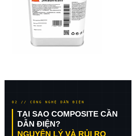
02 // CÔNG NGHỆ DẪN ĐIỆN
TẠI SAO COMPOSITE CẦN
DẪN ĐIỆN?
NGUYÊN LÝ VÀ RỦI RO