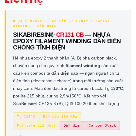
NHỰA COMPOSITE CAO CẤP // EPOXY FILAMENT
WINDING — DẪN ĐIỆN
SIKABIRESIN®
CR131 CB
— NHỰA
EPOXY FILAMENT WINDING DẪN ĐIỆN
CHỐNG TĨNH ĐIỆN
Hệ nhựa epoxy 2 thành phần (A+B) pha carbon black,
chuyên dùng cho quy trình
filament winding
sản xuất
cấu kiện composite
dẫn điện cao
— ngăn ngừa tích tụ
điện tĩnh (electrostatic charge) trong môi trường sản xuất
nhạy cảm. Màu đen đặc trưng từ carbon black. Tg
133°C
,
pot life 215 phút, curing 2,5h/150°C. Kết hợp với
SikaBiresin® CH135-8 (B), tỷ lệ 100:20 theo khối lượng.
Tg 133°C
Bền uốn 130 MPa
Pot life 215 phút
Dẫn điện — Carbon Black