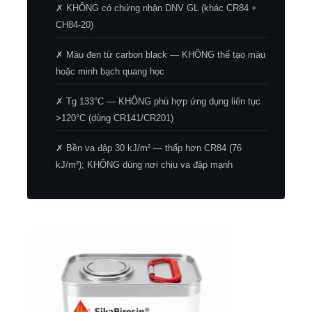
✗ KHÔNG có chứng nhận DNV GL (khác CR84 +
CH84-20)
✗ Màu đen từ carbon black — KHÔNG thể tạo màu
hoặc minh bạch quang học
✗ Tg 133°C — KHÔNG phù hợp ứng dụng liên tục
>120°C (dùng CR141/CR201)
✗ Bền va đập 30 kJ/m² — thấp hơn CR84 (76
kJ/m²); KHÔNG dùng nơi chịu va đập mạnh