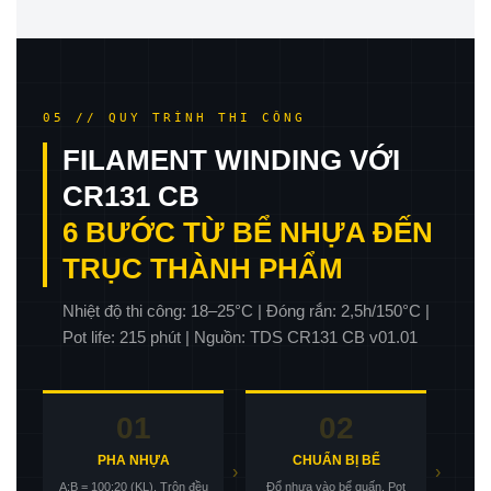
05 // QUY TRÌNH THI CÔNG
FILAMENT WINDING VỚI
CR131 CB
6 BƯỚC TỪ BỂ NHỰA ĐẾN
TRỤC THÀNH PHẨM
Nhiệt độ thi công: 18–25°C | Đóng rắn: 2,5h/150°C |
Pot life: 215 phút | Nguồn: TDS CR131 CB v01.01
01
02
PHA NHỰA
CHUẨN BỊ BỂ
›
›
A:B = 100:20 (KL). Trộn đều
Đổ nhựa vào bể quấn. Pot