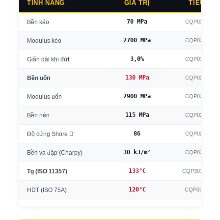
TÍNH NĂNG
GIÁ TRỊ
TIÊU CH
70 MPa
Bền kéo
CQP036-2 / I
2700 MPa
Modulus kéo
CQP036-2 / I
3,0%
Giãn dài khi đứt
CQP036-2 / I
130 MPa
Bền uốn
CQP027-2 / I
2900 MPa
Modulus uốn
CQP027-2 / I
115 MPa
Bền nén
CQP028-5 / I
86
Độ cứng Shore D
CQP023-1 / I
30 kJ/m²
Bền va đập (Charpy)
CQP038-2 / I
133°C
Tg (ISO 11357)
CQP301-5 / IS
120°C
HDT (ISO 75A)
CQP030-1 / I