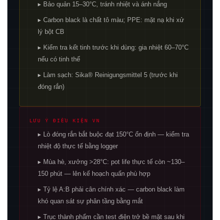
▸ Bảo quản 15–30°C, tránh nhiệt và ánh nắng
▸ Carbon black là chất tô màu; PPE: mặt nạ khi xử
lý bột CB
▸ Kiểm tra kết tinh trước khi dùng: gia nhiệt 60–70°C
nếu có tinh thể
▸ Làm sạch: Sika® Reinigungsmittel 5 (trước khi
đóng rắn)
LƯU Ý ĐIỀU KIỆN VN
▸ Lò đóng rắn bắt buộc đạt 150°C ổn định — kiểm tra
nhiệt độ thực tế bằng logger
▸ Mùa hè, xưởng >28°C: pot life thực tế còn ~130–
150 phút — lên kế hoạch quấn phù hợp
▸ Tỷ lệ A:B phải cân chính xác — carbon black làm
khó quan sát sự phân tầng bằng mắt
▸ Trục thành phẩm cần test điện trở bề mặt sau khi