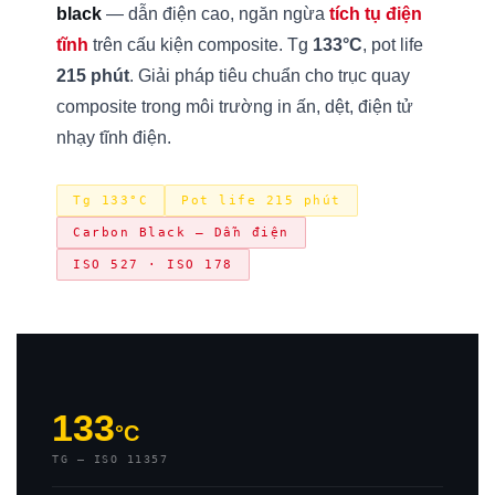
black
— dẫn điện cao, ngăn ngừa
tích tụ điện
tĩnh
trên cấu kiện composite. Tg
133°C
, pot life
215 phút
. Giải pháp tiêu chuẩn cho trục quay
composite trong môi trường in ấn, dệt, điện tử
nhạy tĩnh điện.
Tg 133°C
Pot life 215 phút
Carbon Black — Dẫn điện
ISO 527 · ISO 178
133
°C
TG — ISO 11357