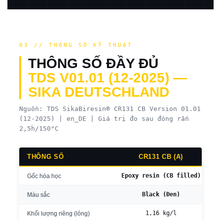
03 // THÔNG SỐ KỸ THUẬT
THÔNG SỐ ĐẦY ĐỦ
TDS V01.01 (12-2025) —
SIKA DEUTSCHLAND
Nguồn: TDS SikaBiresin® CR131 CB Version 01.01
(12-2025) | en_DE | Giá trị đo sau đóng rắn
2,5h/150°C
THÔNG SỐ
CR131 CB (A)
Epoxy resin (CB filled)
Gốc hóa học
Black (Đen)
Màu sắc
1,16 kg/l
Khối lượng riêng (lỏng)