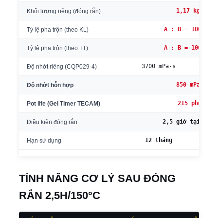
1,17 kg/l
Khối lượng riêng (đóng rắn)
A : B = 100 : 2
Tỷ lệ pha trộn (theo KL)
A : B = 100 : 2
Tỷ lệ pha trộn (theo TT)
3700 mPa·s
Độ nhớt riêng (CQP029-4)
850 mPa·s
Độ nhớt hỗn hợp
215 phút
Pot life (Gel Timer TECAM)
2,5 giờ tại 150°
Điều kiện đóng rắn
12 tháng
Hạn sử dụng
TÍNH NĂNG CƠ LÝ SAU ĐÓNG
RẮN 2,5H/150°C