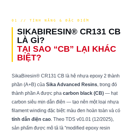
01 // TÍNH NĂNG & ĐẶC ĐIỂM
SIKABIRESIN® CR131 CB
LÀ GÌ?
TẠI SAO “CB” LẠI KHÁC
BIỆT?
SikaBiresin® CR131 CB là hệ nhựa epoxy 2 thành
phần (A+B) của
Sika Advanced Resins
, trong đó
thành phần A được pha
carbon black (CB)
— hạt
carbon siêu mịn dẫn điện — tạo nên một loại nhựa
filament winding đặc biệt: màu đen hoàn toàn và có
tính dẫn điện cao
. Theo TDS v01.01 (12/2025),
sản phẩm được mô tả là “modified epoxy resin