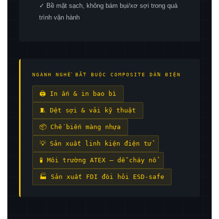
✓ Bề mặt sạch, không bám bụi/xơ sợi trong quá
trình vận hành
NGÀNH NGHỀ BẮT BUỘC COMPOSITE DẪN ĐIỆN
🖨 In ấn & in bao bì
🧵 Dệt sợi & vải kỹ thuật
📦 Chế biến màng nhựa
💡 Sản xuất linh kiện điện tử
🧪 Môi trường ATEX — dễ cháy nổ
🏭 Sản xuất FDI đòi hỏi ESD-safe