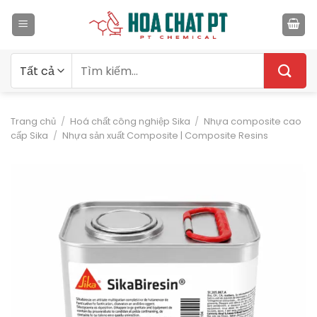
Bỏ
qua
nội
dung
Tìm
kiếm:
Trang chủ
/
Hoá chất công nghiệp Sika
/
Nhựa composite cao
cấp Sika
/
Nhựa sản xuất Composite | Composite Resins