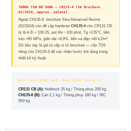
THÔNG TIN BỔ SUNG — CH135-4 (từ Brochure
02/2024, approx. values)
Ngoài CH135-8, brochure Sika Advanced Resins
(02/2024) còn đề cập hardener
CH135-4
cho CR131 CB:
tỷ lệ A:B = 100:25, pot life ~100 phút, Tg ≈135°C, bền
kéo ≈85 MPa, giãn dài ≈4,8%, bền va đập ≈40 kJ/m².
Dữ liệu này là giá trị xấp xỉ từ brochure — cần TDS
riêng cho CH135-4 để xác nhận trước khi dùng trong
thiết kế kỹ thuật.
QUY CÁCH ĐÓNG GÓI (BẢO QUẢN 15–30°C)
CR131 CB (A):
Hobbock 25 kg / Thùng phuy 200 kg
CH135-8 (B):
Can 2,1 kg / Thùng phuy 180 kg / IBC
850 kg