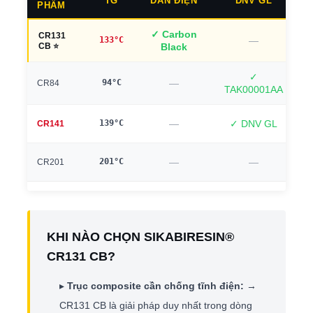
TG
DẪN ĐIỆN
DNV GL
PHẨM
✓ Carbon
CR131
133°C
—
CB ⭐
Black
✓
94°C
—
1
CR84
TAK00001AA
139°C
—
✓ DNV GL
CR141
201°C
—
—
2
CR201
KHI NÀO CHỌN SIKABIRESIN®
CR131 CB?
▸
Trục composite cần chống tĩnh điện:
→
CR131 CB là giải pháp duy nhất trong dòng