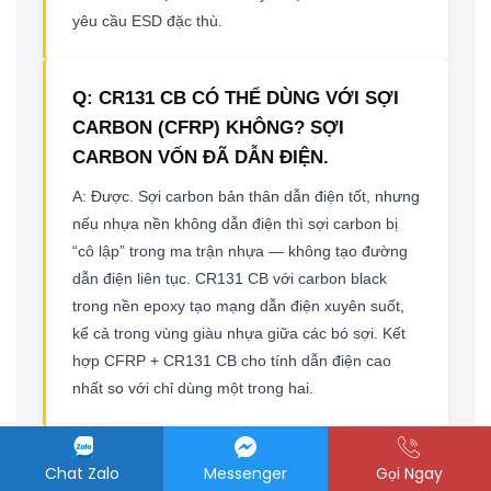
yêu cầu ESD đặc thù.
Q: CR131 CB CÓ THỂ DÙNG VỚI SỢI
CARBON (CFRP) KHÔNG? SỢI
CARBON VỐN ĐÃ DẪN ĐIỆN.
A: Được. Sợi carbon bản thân dẫn điện tốt, nhưng
nếu nhựa nền không dẫn điện thì sợi carbon bị
“cô lập” trong ma trận nhựa — không tạo đường
dẫn điện liên tục. CR131 CB với carbon black
trong nền epoxy tạo mạng dẫn điện xuyên suốt,
kể cả trong vùng giàu nhựa giữa các bó sợi. Kết
hợp CFRP + CR131 CB cho tính dẫn điện cao
nhất so với chỉ dùng một trong hai.
Q: CẦN LÒ SẤY ĐẠT 150°C. NẾU
Chat Zalo
Messenger
Gọi Ngay