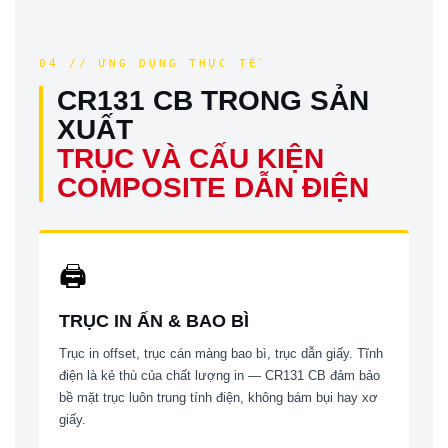
04 // ỨNG DỤNG THỰC TẾ
CR131 CB TRONG SẢN
XUẤT
TRỤC VÀ CẤU KIỆN
COMPOSITE DẪN ĐIỆN
🖨
TRỤC IN ẤN & BAO BÌ
Trục in offset, trục cán màng bao bì, trục dẫn giấy. Tĩnh
điện là kẻ thù của chất lượng in — CR131 CB đảm bảo
bề mặt trục luôn trung tính điện, không bám bụi hay xơ
giấy.