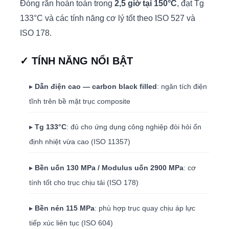
Đóng rắn hoàn toàn trong
2,5 giờ tại 150°C
, đạt Tg
133°C và các tính năng cơ lý tốt theo ISO 527 và
ISO 178.
✓ TÍNH NĂNG NỔI BẬT
▸
Dẫn điện cao — carbon black filled
: ngăn tích điện
tĩnh trên bề mặt trục composite
▸
Tg 133°C
: đủ cho ứng dụng công nghiệp đòi hỏi ổn
định nhiệt vừa cao (ISO 11357)
▸
Bền uốn 130 MPa / Modulus uốn 2900 MPa
: cơ
tính tốt cho trục chịu tải (ISO 178)
▸
Bền nén 115 MPa
: phù hợp trục quay chịu áp lực
tiếp xúc liên tục (ISO 604)