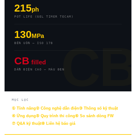
215
ph
POT LIFE (GEL TIMER TECAM)
130
MPa
C
BỀN UỐN — ISO 178
CB
filled
DẪN ĐIỆN CAO — MÀU ĐEN
MỤC LỤC
① Tính năng
② Công nghệ dẫn điện
③ Thông số kỹ thuật
④ Ứng dụng
⑤ Quy trình thi công
⑥ So sánh dòng FW
⑦ Q&A kỹ thuật
⑧ Liên hệ báo giá