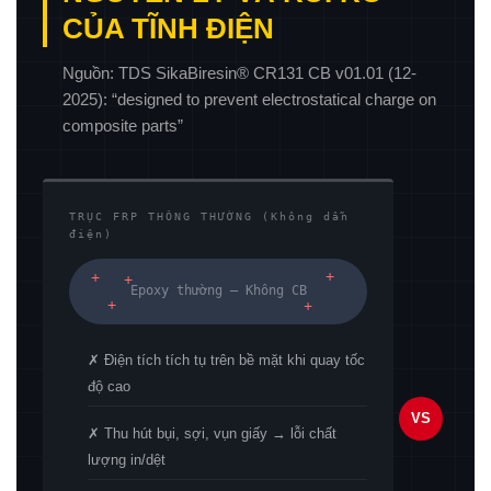
CỦA TĨNH ĐIỆN
Nguồn: TDS SikaBiresin® CR131 CB v01.01 (12-
2025): “designed to prevent electrostatical charge on
composite parts”
TRỤC FRP THÔNG THƯỜNG (Không dẫn
điện)
+
+
+
Epoxy thường — Không CB
+
+
✗ Điện tích tích tụ trên bề mặt khi quay tốc
độ cao
VS
✗ Thu hút bụi, sợi, vụn giấy → lỗi chất
lượng in/dệt