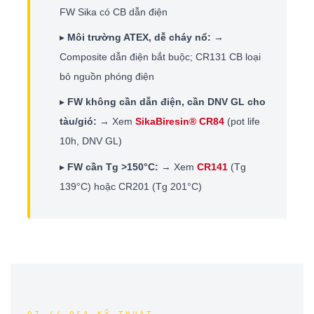
FW Sika có CB dẫn điện
▸
Môi trường ATEX, dễ cháy nổ:
→
Composite dẫn điện bắt buộc; CR131 CB loại
bỏ nguồn phóng điện
▸
FW không cần dẫn điện, cần DNV GL cho
tàu/gió:
→ Xem
SikaBiresin® CR84
(pot life
10h, DNV GL)
▸
FW cần Tg >150°C:
→ Xem
CR141
(Tg
139°C) hoặc CR201 (Tg 201°C)