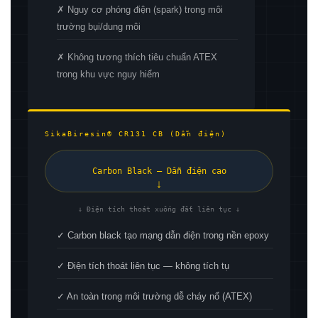
✗ Nguy cơ phóng điện (spark) trong môi
trường bụi/dung môi
✗ Không tương thích tiêu chuẩn ATEX
trong khu vực nguy hiểm
SikaBiresin® CR131 CB (Dẫn điện)
Carbon Black — Dẫn điện cao
↓
↓ Điện tích thoát xuống đất liên tục ↓
✓ Carbon black tạo mạng dẫn điện trong nền epoxy
✓ Điện tích thoát liên tục — không tích tụ
✓ An toàn trong môi trường dễ cháy nổ (ATEX)