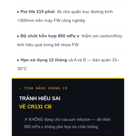
▸
Pot life 215 phút
: đủ cho quấn trục đường kính
>300mm trên máy FW công nghiệp
▸
Độ nhớt hỗn hợp 850 mPa·s
: thấm sợi carbon/thủy
tinh hiệu quả trong bể nhựa FW
▸
Hạn sử dụng 12 tháng
cả A và B — bảo quản 15–
30°C
⚠ TÍNH NĂNG KHÔNG CÓ
TRÁNH HIỂU SAI
VỀ CR131 CB
✗ KHÔNG dùng cho vacuum infusion — độ nhớt
850 mPa·s không phù hợp túi chân không