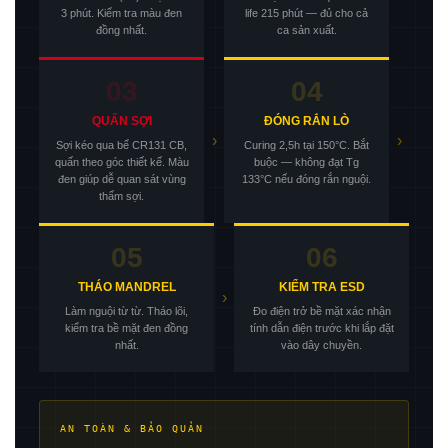
3 phút. Kiểm tra màu đen
life 215 phút — đủ cho cả
đồng nhất.
ca sản xuất.
03
04
QUẤN SỢI
ĐÓNG RẮN LÒ
›
›
Sợi kéo qua bể CR131 CB,
Curing 2,5h tại 150°C. Bắt
quấn theo góc thiết kế. Màu
buộc — không đạt Tg
đen giúp dễ quan sát vùng
133°C nếu đóng rắn nguội.
thấm sợi.
05
06
THÁO MANDREL
KIỂM TRA ESD
›
Làm nguội từ từ. Tháo lõi,
Đo điện trở bề mặt xác nhận
kiểm tra bề mặt đen đồng
tính dẫn điện trước khi lắp đặt
nhất.
vào dây chuyền.
AN TOÀN & BẢO QUẢN