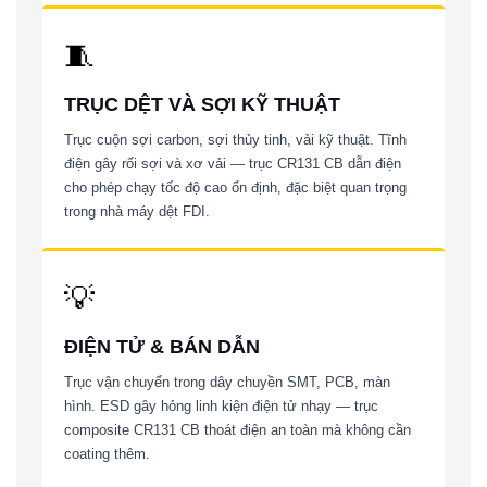
🧵
TRỤC DỆT VÀ SỢI KỸ THUẬT
Trục cuộn sợi carbon, sợi thủy tinh, vải kỹ thuật. Tĩnh
điện gây rối sợi và xơ vải — trục CR131 CB dẫn điện
cho phép chạy tốc độ cao ổn định, đặc biệt quan trọng
trong nhà máy dệt FDI.
💡
ĐIỆN TỬ & BÁN DẪN
Trục vận chuyển trong dây chuyền SMT, PCB, màn
hình. ESD gây hỏng linh kiện điện tử nhạy — trục
composite CR131 CB thoát điện an toàn mà không cần
coating thêm.