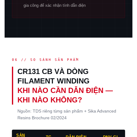
gia công để xác nhận tính dẫn điện
06 // SO SÁNH SẢN PHẨM
CR131 CB VÀ DÒNG
FILAMENT WINDING
KHI NÀO CẦN DẪN ĐIỆN —
KHI NÀO KHÔNG?
Nguồn: TDS riêng từng sản phẩm + Sika Advanced
Resins Brochure 02/2024
SẢN