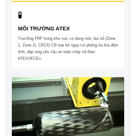
🧪
MÔI TRƯỜNG ATEX
Trục/ống FRP trong khu vực có dung môi, bụi nổ (Zone
1, Zone 2). CR131 CB loại bỏ nguy cơ phóng tia lửa điện
tĩnh, đáp ứng yêu cầu an toàn cháy nổ theo
ATEX/IECEx.