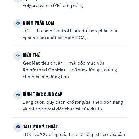
Polypropylene (PP) dệt phẳng.
NHÓM PHÂN LOẠI
②
ECB — Erosion Control Blanket (theo phân loại
ngành kiểm soát xói mòn IECA).
BIẾN THỂ
③
GeoMat
tiêu chuẩn — mái dốc mức vừa ·
Reinforced GeoMat
— bổ sung lớp gia cường
cho mái dốc đứng hơn.
HÌNH THỨC CUNG CẤP
④
Dạng cuộn; quy cách khổ rộng/dài theo đơn hàng
và diện tích mái dốc thực tế của dự án.
TÀI LIỆU KỸ THUẬT
⑤
TDS, CO/CQ cung cấp theo lô hàng khi có yêu cầu