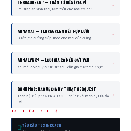
TERRAGREEN™ — THẢM XƠ DỪA (RECP)
→
Phương án sinh thái, tạm thời cho mái xói nhẹ
ARMAMAT — TERRAGREEN KẾT HỢP LƯỚI
→
Bước gia cường tiếp theo cho mái dốc đứng
ARMALYNK® — LƯỚI GIA CỐ NỀN ĐẤT YẾU
→
Khi mái có nguy cơ trượt sâu, cần gia cường cơ học
DANH MỤC: BẢO VỆ ĐỊA KỸ THUẬT GEOQUEST
→
Toàn bộ giải pháp PROTECT — chống xói mòn, sạt lở, đá
rơi
TÀI LIỆU KỸ THUẬT
YÊU CẦU TDS & CO/CQ
📑