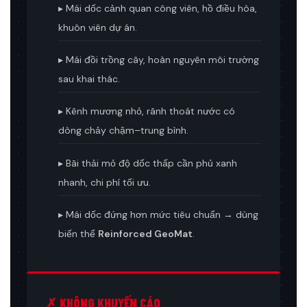
▸ Mái dốc cảnh quan công viên, hồ điều hòa,
khuôn viên dự án.
▸ Mái đồi trồng cây, hoàn nguyên môi trường
sau khai thác.
▸ Kênh mương nhỏ, rãnh thoát nước có
dòng chảy chậm–trung bình.
▸ Bãi thải mỏ độ dốc thấp cần phủ xanh
nhanh, chi phí tối ưu.
▸ Mái dốc đứng hơn mức tiêu chuẩn → dùng
biến thể
Reinforced GeoMat
.
✗ KHÔNG KHUYẾN CÁO