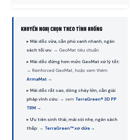
KHUYẾN NGHỊ CHỌN THEO TÌNH HUỐNG
▸
Mái dốc vừa, cần phủ xanh nhanh, ngân
sách tối ưu:
→ GeoMat tiêu chuẩn.
▸
Mái dốc đứng hơn mức GeoMat xử lý tốt:
→ Reinforced GeoMat, hoặc xem thêm
ArmaMat →
▸
Mái dốc rất cao, dòng chảy lớn, cần giải
pháp vĩnh cửu:
→ xem
TerraGreen® 3D PP
TRM →
▸
Ưu tiên sinh thái, mái xói nhẹ, ngân sách
thấp:
→
TerraGreen™ xơ dừa →