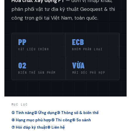
Hoá chất Xây dựng PT
— đơn vị nhập khẩu,
phân phối vật tư địa kỹ thuật Geoquest & thi
công trọn gói tại Việt Nam, toàn quốc.
PP
ECB
VẬT LIỆU CHÍNH
NHÓM PHÂN LOẠI
02
VỪA
BIẾN THỂ SẢN PHẨM
MÁI DỐC PHÙ HỢP
MỤC LỤC
① Tính năng
② Ứng dụng
③ Thông số & biến thể
④ Hạng mục phù hợp
⑤ Thi công
⑥ So sánh
⑦ Hỏi đáp kỹ thuật
⑧ Liên hệ