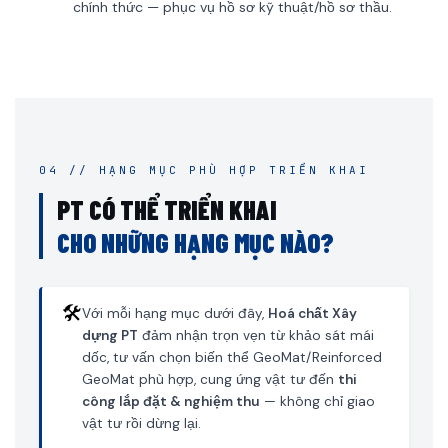
chính thức — phục vụ hồ sơ kỹ thuật/hồ sơ thầu.
04 // HẠNG MỤC PHÙ HỢP TRIỂN KHAI
PT CÓ THỂ TRIỂN KHAI
CHO NHỮNG HẠNG MỤC NÀO?
🛠️
Với mỗi hạng mục dưới đây,
Hoá chất Xây
dựng PT
đảm nhận trọn vẹn từ khảo sát mái
dốc, tư vấn chọn biến thể GeoMat/Reinforced
GeoMat phù hợp, cung ứng vật tư đến
thi
công lắp đặt & nghiệm thu
— không chỉ giao
vật tư rồi dừng lại.