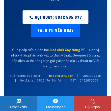
📞 GỌI NGAY: 0932 585 077
ZALO TƯ VẤN NGAY
Cung cấp đến dự án bởi
Hoá chất Xây dựng PT
— Đơn vị
nhập khẩu, phân phối vật tư địa kỹ thuật Geoquest & cung
cấp dịch vụ thi công trọn gói giải pháp địa kỹ thuật tại Việt
Nam, toàn quốc.
pt@hoachatpt.com |
hoachatpt.com
| vnsika.com
| Hotline: 0961 76 96 46 | MST: 0402052135
Chat Zalo
Messenger
Gọi Ngay