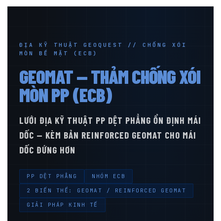
ĐỊA KỸ THUẬT GEOQUEST // CHỐNG XÓI
MÒN BỀ MẶT (ECB)
GEOMAT — THẢM CHỐNG XÓI
MÒN PP (ECB)
LƯỚI ĐỊA KỸ THUẬT PP DỆT PHẲNG ỔN ĐỊNH MÁI
DỐC — KÈM BẢN REINFORCED GEOMAT CHO MÁI
DỐC ĐỨNG HƠN
PP DỆT PHẲNG
NHÓM ECB
2 BIẾN THỂ: GEOMAT / REINFORCED GEOMAT
GIẢI PHÁP KINH TẾ