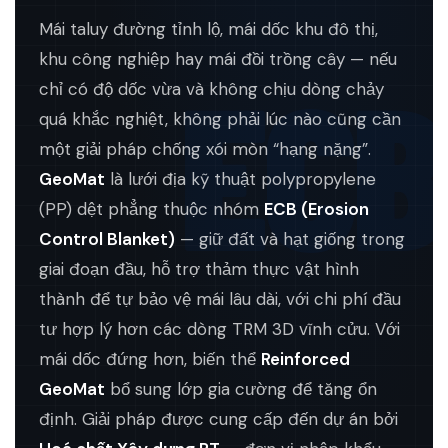
Mái taluy đường tỉnh lộ, mái dốc khu đô thị,
khu công nghiệp hay mái đồi trồng cây — nếu
ECB
chỉ có độ dốc vừa và không chịu dòng chảy
quá khắc nghiệt, không phải lúc nào cũng cần
một giải pháp chống xói mòn “hạng nặng”.
GeoMat
là lưới địa kỹ thuật polypropylene
(PP) dệt phẳng thuộc nhóm
ECB (Erosion
Control Blanket)
— giữ đất và hạt giống trong
giai đoạn đầu, hỗ trợ thảm thực vật hình
thành để tự bảo vệ mái lâu dài, với chi phí đầu
tư hợp lý hơn các dòng TRM 3D vĩnh cửu. Với
mái dốc đứng hơn, biến thể
Reinforced
GeoMat
bổ sung lớp gia cường để tăng ổn
định. Giải pháp được cung cấp đến dự án bởi