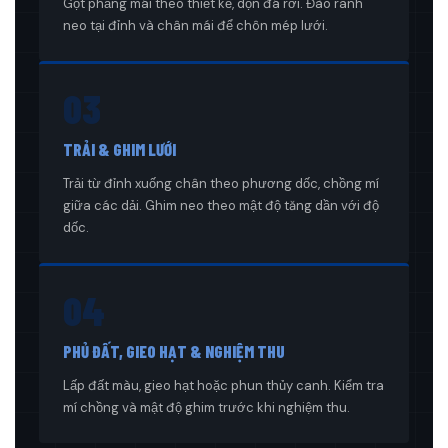
Gọt phẳng mái theo thiết kế, dọn đá rời. Đào rãnh
neo tại đỉnh và chân mái để chôn mép lưới.
03
TRẢI & GHIM LƯỚI
Trải từ đỉnh xuống chân theo phương dốc, chồng mí
giữa các dải. Ghim neo theo mật độ tăng dần với độ
dốc.
04
PHỦ ĐẤT, GIEO HẠT & NGHIỆM THU
Lấp đất màu, gieo hạt hoặc phun thủy canh. Kiểm tra
mí chồng và mật độ ghim trước khi nghiệm thu.