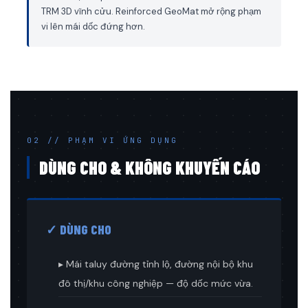
TRM 3D vĩnh cửu. Reinforced GeoMat mở rộng phạm
vi lên mái dốc đứng hơn.
02 // PHẠM VI ỨNG DỤNG
DÙNG CHO & KHÔNG KHUYẾN CÁO
✓ DÙNG CHO
▸ Mái taluy đường tỉnh lộ, đường nội bộ khu
đô thị/khu công nghiệp — độ dốc mức vừa.