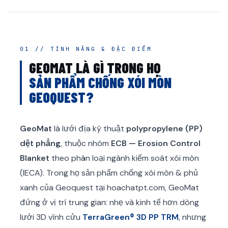
01 // TÍNH NĂNG & ĐẶC ĐIỂM
GEOMAT LÀ GÌ TRONG HỌ
SẢN PHẨM CHỐNG XÓI MÒN
GEOQUEST?
GeoMat
là lưới địa kỹ thuật
polypropylene (PP)
dệt phẳng
, thuộc nhóm
ECB — Erosion Control
Blanket
theo phân loại ngành kiểm soát xói mòn
(IECA). Trong họ sản phẩm chống xói mòn & phủ
xanh của Geoquest tại hoachatpt.com, GeoMat
đứng ở vị trí trung gian: nhẹ và kinh tế hơn dòng
lưới 3D vĩnh cửu
TerraGreen® 3D PP TRM
, nhưng