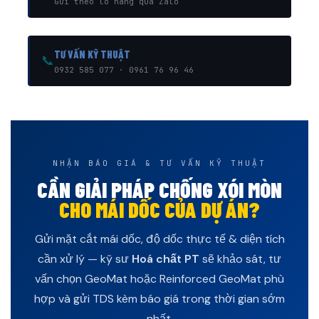
Gửi theo lô hàng qua Zalo
TƯ VẤN KỸ THUẬT
📞
0932 585 077 · 0961 76 96 46
NHẬN BÁO GIÁ & TƯ VẤN KỸ THUẬT
CẦN GIẢI PHÁP CHỐNG XÓI MÒN
CHO MÁI DỐC CỦA DỰ ÁN?
Gửi mặt cắt mái dốc, độ dốc thực tế & diện tích
cần xử lý — kỹ sư
Hoá chất PT
sẽ khảo sát, tư
vấn chọn GeoMat hoặc Reinforced GeoMat phù
hợp và gửi TDS kèm báo giá trong thời gian sớm
nhất.