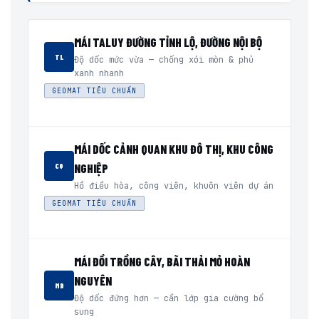
MÁI TALUY ĐƯỜNG TỈNH LỘ, ĐƯỜNG NỘI BỘ
TL
Độ dốc mức vừa — chống xói mòn & phủ
xanh nhanh
GEOMAT TIÊU CHUẨN
MÁI DỐC CẢNH QUAN KHU ĐÔ THỊ, KHU CÔNG
NGHIỆP
CQ
Hồ điều hòa, công viên, khuôn viên dự án
GEOMAT TIÊU CHUẨN
MÁI ĐỒI TRỒNG CÂY, BÃI THẢI MỎ HOÀN
NGUYÊN
MD
Độ dốc đứng hơn — cần lớp gia cường bổ
sung