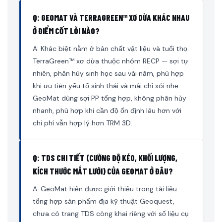
Q: GEOMAT VÀ TERRAGREEN™ XƠ DỪA KHÁC NHAU
Ở ĐIỂM CỐT LÕI NÀO?
A: Khác biệt nằm ở bản chất vật liệu và tuổi thọ.
TerraGreen™ xơ dừa thuộc nhóm RECP — sợi tự
nhiên, phân hủy sinh học sau vài năm, phù hợp
khi ưu tiên yếu tố sinh thái và mái chỉ xói nhẹ.
GeoMat dùng sợi PP tổng hợp, không phân hủy
nhanh, phù hợp khi cần độ ổn định lâu hơn với
chi phí vẫn hợp lý hơn TRM 3D.
Q: TDS CHI TIẾT (CƯỜNG ĐỘ KÉO, KHỐI LƯỢNG,
KÍCH THƯỚC MẮT LƯỚI) CỦA GEOMAT Ở ĐÂU?
A: GeoMat hiện được giới thiệu trong tài liệu
tổng hợp sản phẩm địa kỹ thuật Geoquest,
chưa có trang TDS công khai riêng với số liệu cụ