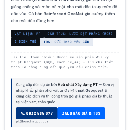
giống chống xói mòn bề mặt cho mái dốc taluy mức độ
dốc vừa. Có bản
Reinforced GeoMat
gia cường thêm
cho mái dốc đứng hơn.
VẬT LIỆU: PP
CẤU TRÚC: LƯỚI DỆT PHẲNG (ECB)
2 BIẾN THỂ
TDS: GỬI THEO YÊU CẦU
Tài liệu tham chiếu: Brochure sản phẩm địa kỹ
thuật Geoquest (GQP_Brochure_A4) — TDS chi tiết
theo lô hàng cung cấp qua yêu cầu chính thức.
Cung cấp đến dự án bởi
Hoá chất Xây dựng PT
— Đơn vị
nhập khẩu, phân phối vật tư địa kỹ thuật
Geoquest
&
cung cấp dịch vụ thi công trọn gói giải pháp địa kỹ thuật
tại Việt Nam, toàn quốc.
📞 0932 585 077
ZALO BÁO GIÁ & TDS
pt@hoachatpt.com