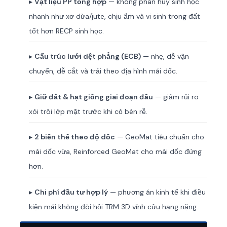
▸
Vật liệu PP tổng hợp
— không phân hủy sinh học
nhanh như xơ dừa/jute, chịu ẩm và vi sinh trong đất
tốt hơn RECP sinh học.
▸
Cấu trúc lưới dệt phẳng (ECB)
— nhẹ, dễ vận
chuyển, dễ cắt và trải theo địa hình mái dốc.
▸
Giữ đất & hạt giống giai đoạn đầu
— giảm rủi ro
xói trôi lớp mặt trước khi cỏ bén rễ.
▸
2 biến thể theo độ dốc
— GeoMat tiêu chuẩn cho
mái dốc vừa, Reinforced GeoMat cho mái dốc đứng
hơn.
▸
Chi phí đầu tư hợp lý
— phương án kinh tế khi điều
kiện mái không đòi hỏi TRM 3D vĩnh cửu hạng nặng.