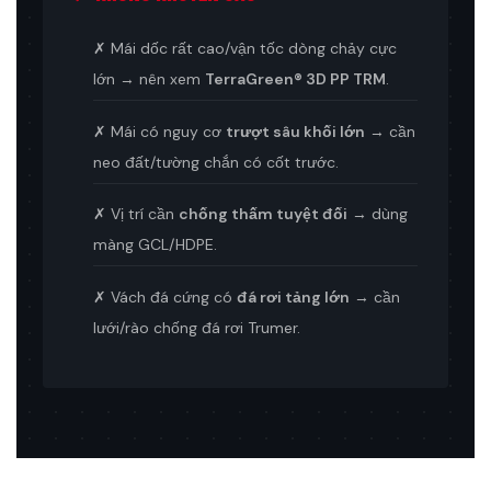
✗ Mái dốc rất cao/vận tốc dòng chảy cực
lớn → nên xem
TerraGreen® 3D PP TRM
.
✗ Mái có nguy cơ
trượt sâu khối lớn
→ cần
neo đất/tường chắn có cốt trước.
✗ Vị trí cần
chống thấm tuyệt đối
→ dùng
màng GCL/HDPE.
✗ Vách đá cứng có
đá rơi tảng lớn
→ cần
lưới/rào chống đá rơi Trumer.