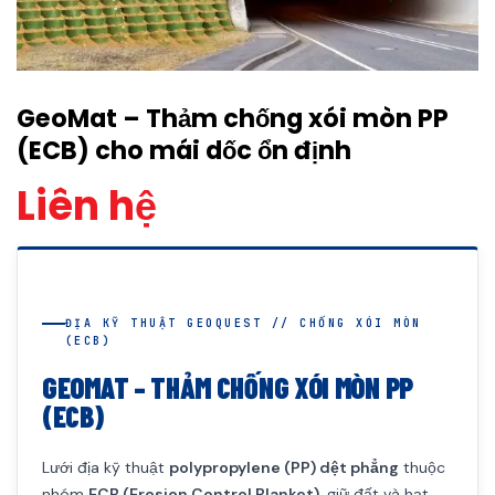
GeoMat – Thảm chống xói mòn PP
(ECB) cho mái dốc ổn định
Liên hệ
ĐỊA KỸ THUẬT GEOQUEST // CHỐNG XÓI MÒN
(ECB)
GEOMAT – THẢM CHỐNG XÓI MÒN PP
(ECB)
Lưới địa kỹ thuật
polypropylene (PP) dệt phẳng
thuộc
nhóm
ECB (Erosion Control Blanket)
, giữ đất và hạt