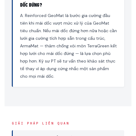
DỐC ĐỨNG?
A: Reinforced GeoMat là bước gia cường đầu
tiên khi mái dốc vượt mức xử lý của GeoMat
tiêu chuẩn. Nếu mái dốc đứng hơn nữa hoặc cần
lưới gia cường tích hợp sẵn trong cấu trúc,
ArmaMat — thảm chống xói mòn TerraGreen kết
hợp lưới cho mái dốc đứng — là lựa chọn phù
hợp hơn. Kỹ sư PT sẽ tư vấn theo khảo sát thực
tế thay vì áp dụng cứng nhắc một sản phẩm
cho mọi mái dốc.
GIẢI PHÁP LIÊN QUAN