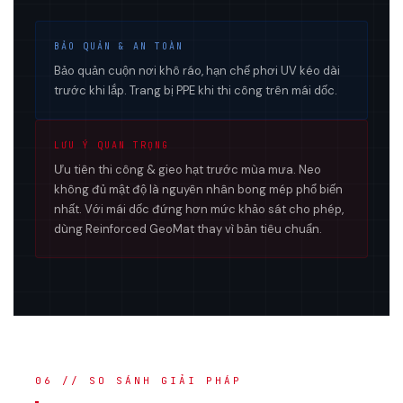
BẢO QUẢN & AN TOÀN
Bảo quản cuộn nơi khô ráo, hạn chế phơi UV kéo dài
trước khi lắp. Trang bị PPE khi thi công trên mái dốc.
LƯU Ý QUAN TRỌNG
Ưu tiên thi công & gieo hạt trước mùa mưa. Neo
không đủ mật độ là nguyên nhân bong mép phổ biến
nhất. Với mái dốc đứng hơn mức khảo sát cho phép,
dùng Reinforced GeoMat thay vì bản tiêu chuẩn.
06 // SO SÁNH GIẢI PHÁP