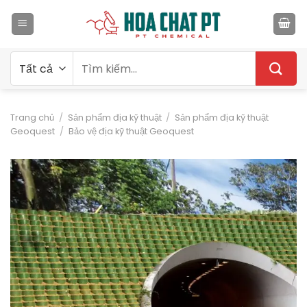
Bỏ
qua
nội
dung
Tìm
kiếm:
Trang chủ
/
Sản phẩm địa kỹ thuật
/
Sản phẩm địa kỹ thuật
Geoquest
/
Bảo vệ địa kỹ thuật Geoquest