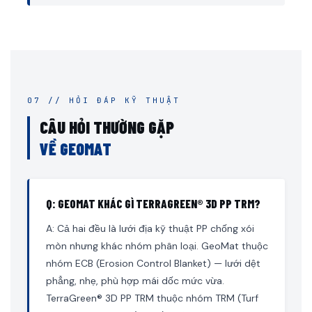
07 // HỎI ĐÁP KỸ THUẬT
CÂU HỎI THƯỜNG GẶP
VỀ GEOMAT
Q: GEOMAT KHÁC GÌ TERRAGREEN® 3D PP TRM?
A: Cả hai đều là lưới địa kỹ thuật PP chống xói
mòn nhưng khác nhóm phân loại. GeoMat thuộc
nhóm ECB (Erosion Control Blanket) — lưới dệt
phẳng, nhẹ, phù hợp mái dốc mức vừa.
TerraGreen® 3D PP TRM thuộc nhóm TRM (Turf