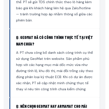
thể. PT sẽ gửi TDS chính thức theo lô hàng kèm
báo giá khi khách hàng liên hệ qua Zalo/hotline
— tránh trường hợp áp nhầm thông số giữa các
phiên bản.
Q: GEOMAT ĐÃ CÓ CÔNG TRÌNH THỰC TẾ TẠI VIỆT
NAM CHƯA?
A: PT chưa công bố danh sách công trình cụ thể
sử dụng GeoMat trên website. Sản phẩm phù
hợp với các hạng mục mái dốc mức vừa như
đường tỉnh lộ, khu đô thị, mái đồi trồng cây theo
đúng phân loại kỹ thuật ECB. Khi có dự án được
xác nhận, PT sẽ cập nhật minh chứng thực tế
thay vì nêu tên công trình chưa kiểm chứng.
Q: NÊN CHỌN GEOMAT HAY ARMAMAT CHO MÁI