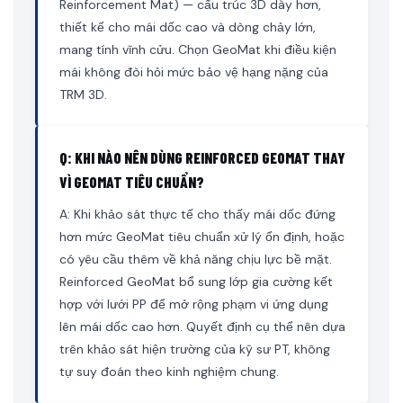
Reinforcement Mat) — cấu trúc 3D dày hơn,
thiết kế cho mái dốc cao và dòng chảy lớn,
mang tính vĩnh cửu. Chọn GeoMat khi điều kiện
mái không đòi hỏi mức bảo vệ hạng nặng của
TRM 3D.
Q: KHI NÀO NÊN DÙNG REINFORCED GEOMAT THAY
VÌ GEOMAT TIÊU CHUẨN?
A: Khi khảo sát thực tế cho thấy mái dốc đứng
hơn mức GeoMat tiêu chuẩn xử lý ổn định, hoặc
có yêu cầu thêm về khả năng chịu lực bề mặt.
Reinforced GeoMat bổ sung lớp gia cường kết
hợp với lưới PP để mở rộng phạm vi ứng dụng
lên mái dốc cao hơn. Quyết định cụ thể nên dựa
trên khảo sát hiện trường của kỹ sư PT, không
tự suy đoán theo kinh nghiệm chung.