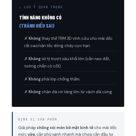
⚠ LƯU Ý QUAN TRỌNG
TÍNH NĂNG KHÔNG CÓ
(TRÁNH HIỂU SAI)
✗
Không
thay thế TRM 3D vĩnh cửu cho mái dốc
rất cao/vận tốc dòng chảy cực hạn.
✗
Không
xử lý trượt sâu khối lớn (cần neo đất,
tường chắn có cốt).
✗
Không
phải lớp chống thấm.
✗
Không
chặn đá rơi tảng lớn từ vách đá cứng.
ĐỊNH VỊ SẢN PHẨM
Giải pháp
chống xói mòn bề mặt kinh tế
cho mái dốc
mức
vừa
, cần phủ xanh nhanh mà chưa cần đầu tư