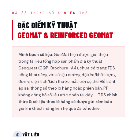
03 // THÔNG SỐ & BIẾN THỂ
ĐẶC ĐIỂM KỸ THUẬT
GEOMAT & REINFORCED GEOMAT
Minh bạch số liệu:
GeoMat hiện được giới thiệu
trong tài liệu tổng hợp sản phẩm địa kỹ thuật
Geoquest (GQP_Brochure_A4), chưa có trang TDS
công khai riêng với số liệu cường độ kéo/khối lượng
đơn vị diện tích/kích thước mắt lưới cụ thể. Để tránh
áp sai thông số theo lô hàng hoặc phiên bản, PT
không công bố số liệu ước đoán tại đây —
TDS chính
thức & số liệu theo lô hàng sẽ được gửi kèm báo
giá
khi khách hàng liên hệ qua Zalo/hotline.
VẬT LIỆU
①