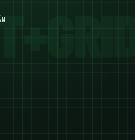
T+GRID
ẨN