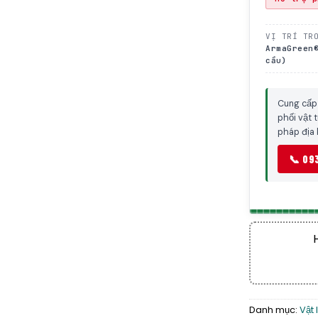
VỊ TRÍ TR
ArmaGreen
cầu)
Cung cấp
phối vật 
pháp địa 
📞 09
Danh mục:
Vật