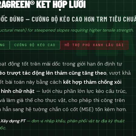
AGREEN® KẾT HỢP LƯỚI
MA
DỐC ĐỨNG — CƯỜNG ĐỘ KÉO CAO HƠN TRM TIÊU CHU
ctural mesh) for steepened slopes requiring higher tensile strength.
NG
CƯỜNG ĐỘ KÉO CAO
HỖ TRỢ PHỦ XANH LÂU DÀI
t động tốt trên mái dốc trong giới hạn ổn định tự
kéo trượt tác động lên thảm cũng tăng theo
, vượt khả
ết bài toán này bằng cách
kết hợp thảm chống xói
 hình chữ nhật
— lưới chịu phần lớn lực kéo cấu trúc,
 làm giá thể cho thực vật, cho phép thi công trên
hẳn sang hệ tường chắn có cốt (MSE) tốn kém hơn.
 Xây dựng PT
— đơn vị nhập khẩu, phân phối vật tư địa kỹ thuật
uốc.