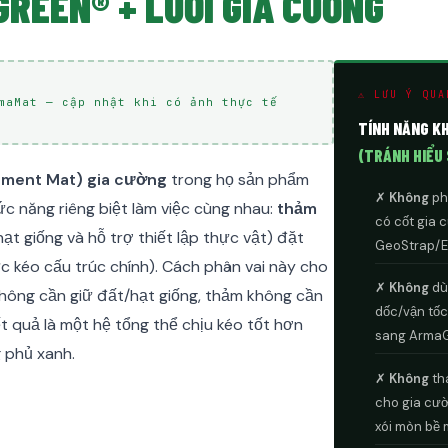
REEN® + LƯỚI GIA CƯỜNG
⚠ LƯU Ý QUA
rmaMat — cập nhật khi có ảnh thực tế
TÍNH NĂNG K
(TRÁNH HIỂU 
ement Mat) gia cường
trong họ sản phẩm
✗
Không
ph
 năng riêng biệt làm việc cùng nhau:
thảm
có cốt gia 
hạt giống và hỗ trợ thiết lập thực vật) đặt
GeoStrap/Ec
ực kéo cấu trúc chính). Cách phân vai này cho
✗
Không
dù
không cần giữ đất/hạt giống, thảm không cần
dốc/vận tốc
t quả là một hệ tổng thể chịu kéo tốt hơn
sang ArmaG
 phủ xanh.
✗
Không
th
cho gia cườ
xói mòn bề 