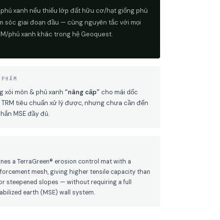
 phủ xanh nếu thiếu lớp đất hữu cơ/hạt giống phù
 sóc giai đoạn đầu — cùng nguyên tắc với mọi
RM/phủ xanh khác trong hệ Geoquest.
 PHẨM
g xói mòn & phủ xanh
“nâng cấp”
cho mái dốc
TRM tiêu chuẩn xử lý được, nhưng chưa cần đến
chắn MSE đầy đủ.
es a TerraGreen® erosion control mat with a
nforcement mesh, giving higher tensile capacity than
r steepened slopes — without requiring a full
abilized earth (MSE) wall system.