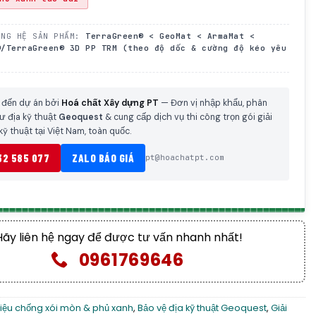
ONG HỆ SẢN PHẨM:
TerraGreen® < GeoMat <
ArmaMat
<
®/TerraGreen® 3D PP TRM (theo độ dốc & cường độ kéo yêu
 đến dự án bởi
Hoá chất Xây dựng PT
— Đơn vị nhập khẩu, phân
tư địa kỹ thuật
Geoquest
& cung cấp dịch vụ thi công trọn gói giải
kỹ thuật tại Việt Nam, toàn quốc.
32 585 077
ZALO BÁO GIÁ
pt@hoachatpt.com
Hãy liên hệ ngay để được tư vấn nhanh nhất!
0961769646
 liệu chống xói mòn & phủ xanh
,
Bảo vệ địa kỹ thuật Geoquest
,
Giải