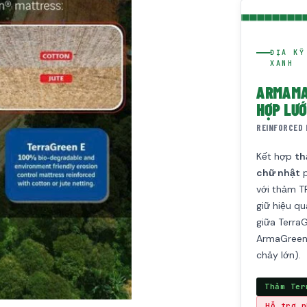
ĐỊA KỸ
XANH
ARMAMA
HỢP LƯỚ
REINFORCED 
Kết hợp
th
chữ nhật
p
với thảm T
giữ hiệu qu
giữa Terra
ArmaGreen®
chảy lớn).
Thảm Ter
Hỗ trợ p