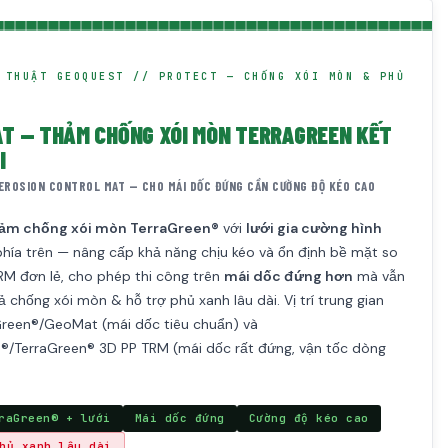
 THUẬT GEOQUEST // PROTECT — CHỐNG XÓI MÒN & PHỦ
T — THẢM CHỐNG XÓI MÒN TERRAGREEN KẾT
I
EROSION CONTROL MAT — CHO MÁI DỐC ĐỨNG CẦN CƯỜNG ĐỘ KÉO CAO
ảm chống xói mòn TerraGreen®
với
lưới gia cường hình
hía trên — nâng cấp khả năng chịu kéo và ổn định bề mặt so
RM đơn lẻ, cho phép thi công trên
mái dốc đứng hơn
mà vẫn
ả chống xói mòn & hỗ trợ phủ xanh lâu dài. Vị trí trung gian
Green®/GeoMat (mái dốc tiêu chuẩn) và
/TerraGreen® 3D PP TRM (mái dốc rất đứng, vận tốc dòng
raGreen® + lưới
Mái dốc đứng
Cường độ kéo cao
hủ xanh lâu dài