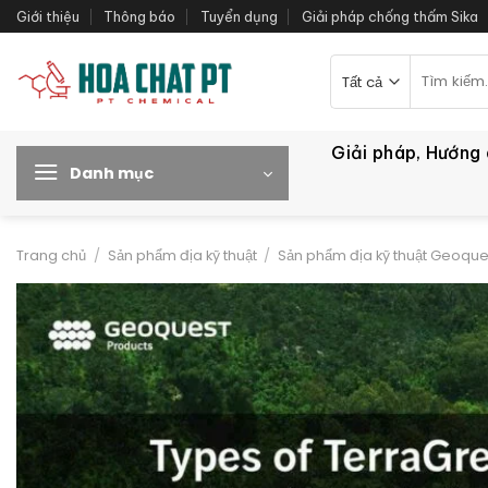
Bỏ
Giới thiệu
Thông báo
Tuyển dụng
Giải pháp chống thấm Sika
qua
nội
Tìm
kiếm:
dung
Giải pháp, Hướng
Danh mục
Trang chủ
/
Sản phẩm địa kỹ thuật
/
Sản phẩm địa kỹ thuật Geoque