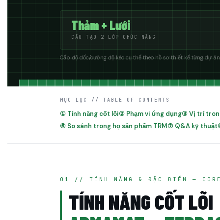
Thảm + Lưới
CẤU TẠO 2 LỚP CHỨC NĂNG
Cấp độ dốc/cường độ kéo cụ thể theo hồ sơ thiết kế từng dự á
MỤC LỤC // TABLE OF CONTENTS
① Tính năng cốt lõi
② Phạm vi ứng dụng
③ Vị trí tr
⑥ So sánh trong họ sản phẩm TRM
⑦ Q&A kỹ thuật
01 // TÍNH NĂNG & ĐẶC ĐIỂM — COR
TÍNH NĂNG CỐT LÕI