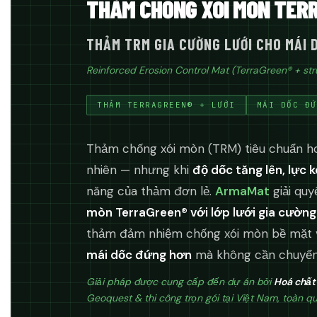
THẢM CHỐNG XÓI MÒN TERR
THẢM TRM GIA CƯỜNG LƯỚI CHO MÁI 
Reinforced Erosion Control Mat (TerraGreen® + stru
THẢM TERRAGREEN® + LƯỚI
MÁI DỐC ĐỨ
Thảm chống xói mòn (TRM) tiêu chuẩn hoạ
nhiên — nhưng khi
độ dốc tăng lên, lực 
năng của thảm đơn lẻ.
ArmaMat
giải quy
mòn TerraGreen® với lớp lưới gia cường
thảm đảm nhiệm chống xói mòn bề mặt và
mái dốc đứng hơn
mà không cần chuyển 
Giải pháp được cung cấp đến dự án bởi
Hoá chất
Geoquest & thi công trọn gói tại Việt Nam, toàn q