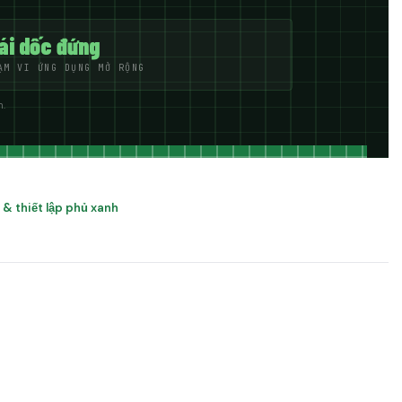
ái dốc đứng
ẠM VI ỨNG DỤNG MỞ RỘNG
n.
 & thiết lập phủ xanh