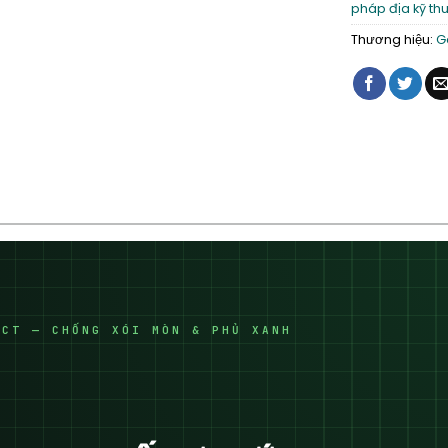
pháp địa kỹ th
Thương hiệu:
G
ECT — CHỐNG XÓI MÒN & PHỦ XANH