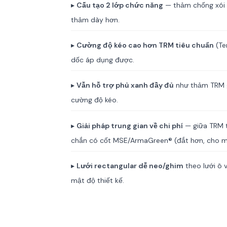
▸
Cấu tạo 2 lớp chức năng
— thảm chống xói m
thảm dày hơn.
▸
Cường độ kéo cao hơn TRM tiêu chuẩn
(Te
dốc áp dụng được.
▸
Vẫn hỗ trợ phủ xanh đầy đủ
như thảm TRM g
cường độ kéo.
▸
Giải pháp trung gian về chi phí
— giữa TRM t
chắn có cốt MSE/ArmaGreen® (đắt hơn, cho mái
▸
Lưới rectangular dễ neo/ghim
theo lưới ô 
mật độ thiết kế.