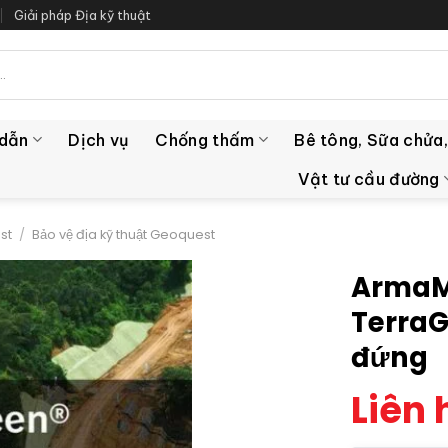
Giải pháp Địa kỹ thuật
 dẫn
Dịch vụ
Chống thấm
Bê tông, Sữa chửa,
Vật tư cầu đường
st
/
Bảo vệ địa kỹ thuật Geoquest
ArmaM
TerraG
đứng
Liên 