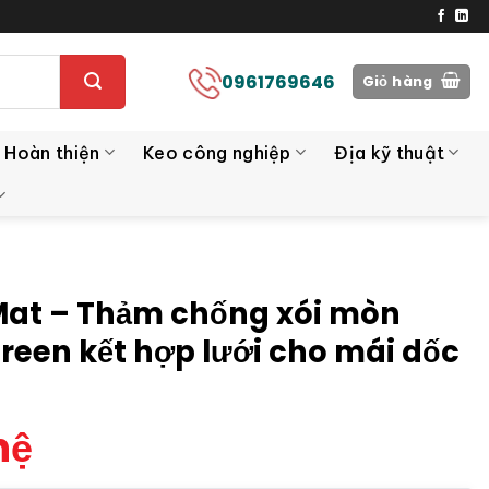
0961769646
Giỏ hàng
 Hoàn thiện
Keo công nghiệp
Địa kỹ thuật
at – Thảm chống xói mòn
reen kết hợp lưới cho mái dốc
hệ