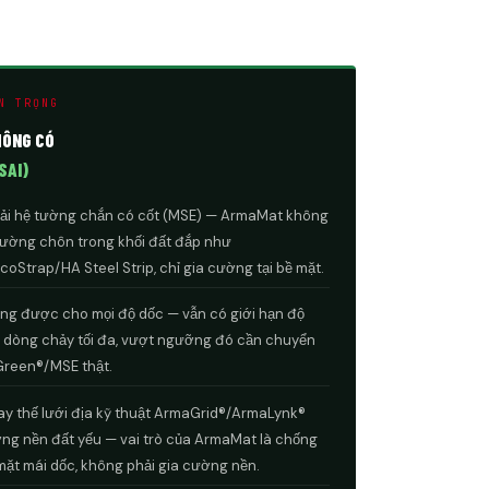
N TRỌNG
HÔNG CÓ
SAI)
ải hệ tường chắn có cốt (MSE) — ArmaMat không
cường chôn trong khối đất đắp như
oStrap/HA Steel Strip, chỉ gia cường tại bề mặt.
ng được cho mọi độ dốc — vẫn có giới hạn độ
 dòng chảy tối đa, vượt ngưỡng đó cần chuyển
reen®/MSE thật.
ay thế lưới địa kỹ thuật ArmaGrid®/ArmaLynk®
ng nền đất yếu — vai trò của ArmaMat là chống
mặt mái dốc, không phải gia cường nền.