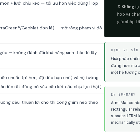
òn + lưới chịu kéo — tối ưu hơn việc dùng 1 lớp
✗
Không
tự
hợp và chăm
giải pháp T
rraGreen®/GeoMat đơn lẻ) — mở rộng phạm vi độ
ĐỊNH VỊ SẢN
ốc — không đánh đổi khả năng sinh thái để lấy
Giải pháp chốn
đứng hơn mức 
một hệ tường 
iêu chuẩn (rẻ hơn, độ dốc hạn chế) và hệ tường
 dốc rất đứng có yêu cầu kết cấu chịu lực thật).
EN SUMMARY
vuông đều, thuận lợi cho thi công ghim neo theo
ArmaMat combin
rectangular rei
standard TRM fo
mechanically st