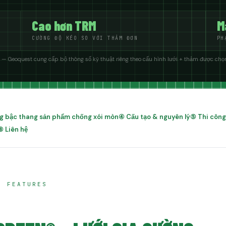
Cao hơn TRM
M
CƯỜNG ĐỘ KÉO SO VỚI THẢM ĐƠN
PH
n — Geoquest cung cấp bộ thông số kỹ thuật riêng theo cấu hình lưới + thảm được chọ
ong bậc thang sản phẩm chống xói mòn
④ Cấu tạo & nguyên lý
⑤ Thi công
⑧ Liên hệ
E FEATURES