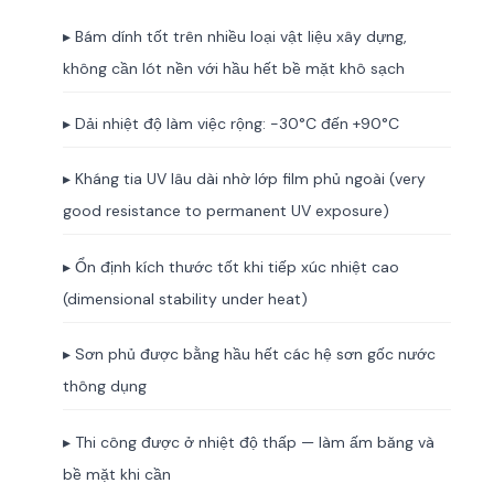
▸ Bám dính tốt trên nhiều loại vật liệu xây dựng,
không cần lót nền với hầu hết bề mặt khô sạch
▸ Dải nhiệt độ làm việc rộng: -30°C đến +90°C
▸ Kháng tia UV lâu dài nhờ lớp film phủ ngoài (very
good resistance to permanent UV exposure)
▸ Ổn định kích thước tốt khi tiếp xúc nhiệt cao
(dimensional stability under heat)
▸ Sơn phủ được bằng hầu hết các hệ sơn gốc nước
thông dụng
▸ Thi công được ở nhiệt độ thấp — làm ấm băng và
bề mặt khi cần