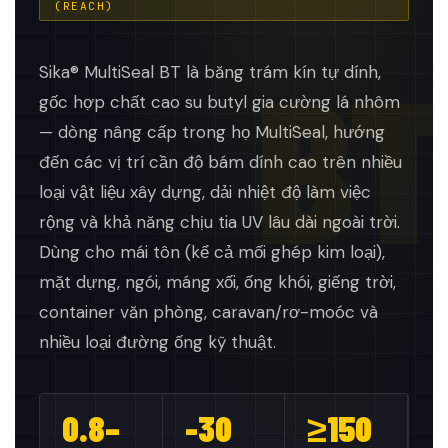
(REACH)
BT
Sika® MultiSeal BT là băng trám kín tự dính,
gốc hợp chất cao su butyl gia cường lá nhôm
— dòng nâng cấp trong họ MultiSeal, hướng
đến các vị trí cần độ bám dính cao trên nhiều
loại vật liệu xây dựng, dải nhiệt độ làm việc
rộng và khả năng chịu tia UV lâu dài ngoài trời.
Dùng cho mái tôn (kể cả mối ghép kim loại),
mặt dựng, ngói, máng xối, ống khói, giếng trời,
container văn phòng, caravan/rơ-moóc và
nhiều loại đường ống kỹ thuật.
0.8–
-30
≥150