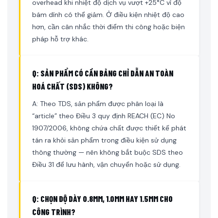
overhead khi nhiệt độ dịch vụ vượt +25°C vì độ
bám dính có thể giảm. Ở điều kiện nhiệt độ cao
hơn, cần cân nhắc thời điểm thi công hoặc biện
pháp hỗ trợ khác.
Q: SẢN PHẨM CÓ CẦN BẢNG CHỈ DẪN AN TOÀN
HOÁ CHẤT (SDS) KHÔNG?
A: Theo TDS, sản phẩm được phân loại là
“article” theo Điều 3 quy định REACH (EC) No
1907/2006, không chứa chất được thiết kế phát
tán ra khỏi sản phẩm trong điều kiện sử dụng
thông thường — nên không bắt buộc SDS theo
Điều 31 để lưu hành, vận chuyển hoặc sử dụng.
Q: CHỌN ĐỘ DÀY 0.8MM, 1.0MM HAY 1.5MM CHO
CÔNG TRÌNH?