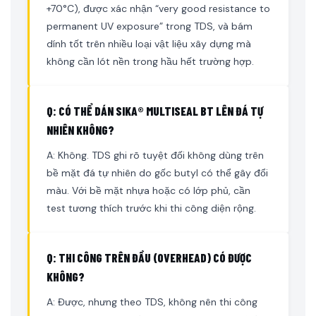
+70°C), được xác nhận “very good resistance to
permanent UV exposure” trong TDS, và bám
dính tốt trên nhiều loại vật liệu xây dựng mà
không cần lót nền trong hầu hết trường hợp.
Q: CÓ THỂ DÁN SIKA® MULTISEAL BT LÊN ĐÁ TỰ
NHIÊN KHÔNG?
A: Không. TDS ghi rõ tuyệt đối không dùng trên
bề mặt đá tự nhiên do gốc butyl có thể gây đổi
màu. Với bề mặt nhựa hoặc có lớp phủ, cần
test tương thích trước khi thi công diện rộng.
Q: THI CÔNG TRÊN ĐẦU (OVERHEAD) CÓ ĐƯỢC
KHÔNG?
A: Được, nhưng theo TDS, không nên thi công