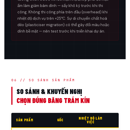
ẩm làm giảm bám dính — sấy khô kỹ trước khi thi
công. Không thi công phía trên đầu (overhead) khi
nhiệt độ dịch vụ trên +25°C. Sự di chuyển chất hoá
dẻo (plasticiser migration) có thể gây đổi màu hoặc
dính bề mặt — nên test trước khi triển khai dự án.
06 // SO SÁNH SẢN PHẨM
SO SÁNH & KHUYẾN NGHỊ
CHỌN ĐÚNG BĂNG TRÁM KÍN
NHIỆT ĐỘ LÀM
SẢN PHẨM
GỐC
ƯU
VIỆC