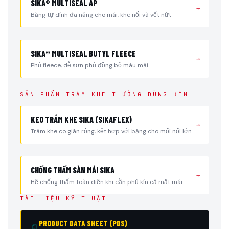
SIKA® MULTISEAL AP
→
Băng tự dính đa năng cho mái, khe nối và vết nứt
SIKA® MULTISEAL BUTYL FLEECE
→
Phủ fleece, dễ sơn phủ đồng bộ màu mái
SẢN PHẨM TRÁM KHE THƯỜNG DÙNG KÈM
KEO TRÁM KHE SIKA (SIKAFLEX)
→
Trám khe co giãn rộng, kết hợp với băng cho mối nối lớn
CHỐNG THẤM SÀN MÁI SIKA
→
Hệ chống thấm toàn diện khi cần phủ kín cả mặt mái
TÀI LIỆU KỸ THUẬT
PRODUCT DATA SHEET (PDS)
📄