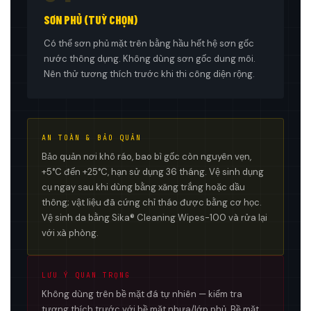
SƠN PHỦ (TUỲ CHỌN)
Có thể sơn phủ mặt trên bằng hầu hết hệ sơn gốc
nước thông dụng. Không dùng sơn gốc dung môi.
Nên thử tương thích trước khi thi công diện rộng.
AN TOÀN & BẢO QUẢN
Bảo quản nơi khô ráo, bao bì gốc còn nguyên vẹn,
+5°C đến +25°C, hạn sử dụng 36 tháng. Vệ sinh dụng
cụ ngay sau khi dùng bằng xăng trắng hoặc dầu
thông; vật liệu đã cứng chỉ tháo được bằng cơ học.
Vệ sinh da bằng Sika® Cleaning Wipes-100 và rửa lại
với xà phòng.
LƯU Ý QUAN TRỌNG
Không dùng trên bề mặt đá tự nhiên — kiểm tra
tương thích trước với bề mặt nhựa/lớp phủ. Bề mặt