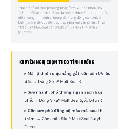
*Hai chỉ số đo theo phương pháp/đơn vị khác nhau (EN
12311-1 N/50mm vs. thử kéo lá nhôm N/mm²) — thanh biểu
diễn mang tính định vị tương đối trong dòng sản phẩm,
không dùng để quy đổi trực tiếp giữa hai sản phẩm. Theo
TDS Sika® MultiSeal BT (09/2024) và Sika® MultiSeal
(02/2018).
KHUYẾN NGHỊ CHỌN THEO TÌNH HUỐNG
▸
Mái lộ thiên chịu nắng gắt, cần bền UV lâu
dài:
→ Dùng Sika® MultiSeal BT
▸
Sửa nhanh, phổ thông, ngân sách hạn
chế:
→ Dùng Sika® MultiSeal (gốc bitum)
▸
Cần sơn phủ đồng bộ màu mái sau khi
trám:
→ Cân nhắc Sika® MultiSeal Butyl
Fleece