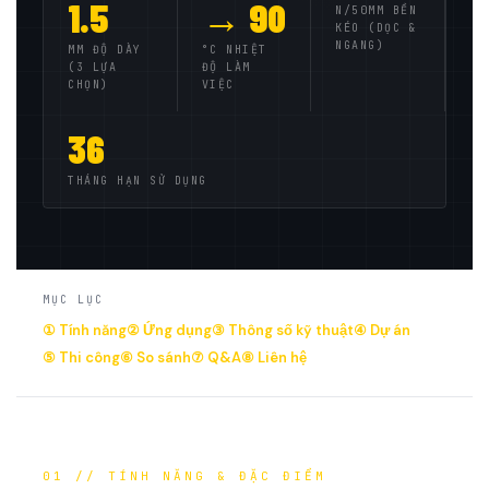
1.5
→ 90
N/50MM BỀN
KÉO (DỌC &
NGANG)
MM ĐỘ DÀY
°C NHIỆT
(3 LỰA
ĐỘ LÀM
CHỌN)
VIỆC
36
THÁNG HẠN SỬ DỤNG
MỤC LỤC
① Tính năng
② Ứng dụng
③ Thông số kỹ thuật
④ Dự án
⑤ Thi công
⑥ So sánh
⑦ Q&A
⑧ Liên hệ
01 // TÍNH NĂNG & ĐẶC ĐIỂM