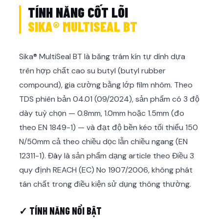
TÍNH NĂNG CỐT LÕI
SIKA® MULTISEAL BT
Sika® MultiSeal BT là băng trám kín tự dính dựa
trên hợp chất cao su butyl (butyl rubber
compound), gia cường bằng lớp film nhôm. Theo
TDS phiên bản 04.01 (09/2024), sản phẩm có 3 độ
dày tuỳ chọn — 0.8mm, 1.0mm hoặc 1.5mm (đo
theo EN 1849-1) — và đạt độ bền kéo tối thiểu 150
N/50mm cả theo chiều dọc lẫn chiều ngang (EN
12311-1). Đây là sản phẩm dạng article theo Điều 3
quy định REACH (EC) No 1907/2006, không phát
tán chất trong điều kiện sử dụng thông thường.
✓ TÍNH NĂNG NỔI BẬT