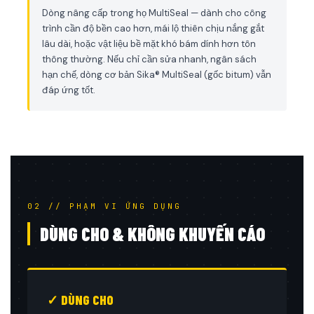
Dòng nâng cấp trong họ MultiSeal — dành cho công
trình cần độ bền cao hơn, mái lộ thiên chịu nắng gắt
lâu dài, hoặc vật liệu bề mặt khó bám dính hơn tôn
thông thường. Nếu chỉ cần sửa nhanh, ngân sách
hạn chế, dòng cơ bản Sika® MultiSeal (gốc bitum) vẫn
đáp ứng tốt.
02 // PHẠM VI ỨNG DỤNG
DÙNG CHO & KHÔNG KHUYẾN CÁO
✓ DÙNG CHO