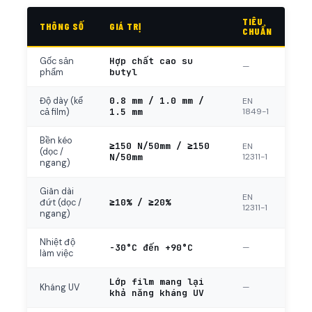
TIÊU
THÔNG SỐ
GIÁ TRỊ
CHUẨN
Hợp chất cao su
Gốc sản
—
butyl
phẩm
0.8 mm / 1.0 mm /
Độ dày (kể
EN
1.5 mm
1849-1
cả film)
Bền kéo
≥150 N/50mm / ≥150
EN
(dọc /
N/50mm
12311-1
ngang)
Giãn dài
EN
≥10% / ≥20%
đứt (dọc /
12311-1
ngang)
Nhiệt độ
-30°C đến +90°C
—
làm việc
Lớp film mang lại
—
Kháng UV
khả năng kháng UV