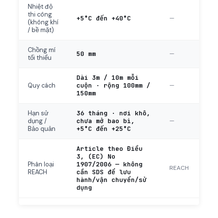
Nhiệt độ
thi công
+5°C đến +40°C
—
(không khí
/ bề mặt)
Chồng mí
50 mm
—
tối thiểu
Dài 3m / 10m mỗi
cuộn · rộng 100mm /
—
Quy cách
150mm
36 tháng · nơi khô,
Hạn sử
chưa mở bao bì,
—
dụng /
+5°C đến +25°C
Bảo quản
Article theo Điều
3, (EC) No
1907/2006 — không
Phân loại
REACH
cần SDS để lưu
REACH
hành/vận chuyển/sử
dụng