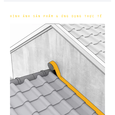
HÌNH ẢNH SẢN PHẨM & ỨNG DỤNG THỰC TẾ