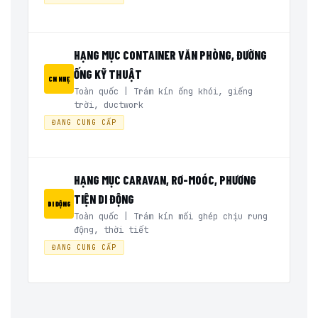
HẠNG MỤC CONTAINER VĂN PHÒNG, ĐƯỜNG
ỐNG KỸ THUẬT
CN NHẸ
Toàn quốc | Trám kín ống khói, giếng
trời, ductwork
ĐANG CUNG CẤP
HẠNG MỤC CARAVAN, RƠ-MOÓC, PHƯƠNG
TIỆN DI ĐỘNG
DI ĐỘNG
Toàn quốc | Trám kín mối ghép chịu rung
động, thời tiết
ĐANG CUNG CẤP