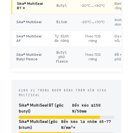
Sika® MultiSeal
Bám dính c
Butyl
-30°C→+90°C
BT ⭐
rộng, khán
Kinh tế, ph
Sika® MultiSeal
Bitum
-20°C→+70°C
dùng
Sika® MultiSeal
Tự dính
Theo TDS
Đa năng ch
AP
đa năng
riêng
nối, vết nứ
Butyl
Sika® MultiSeal
Theo TDS
Bề mặt fle
phủ
Butyl Fleece
riêng
phủ đồng 
fleece
ĐỊNH VỊ TRONG NHÓM BĂNG TRÁM KÍN SIKA
MULTISEAL
Sika® MultiSeal BT (gốc
Bền kéo ≥150
butyl)
N/50mm
Sika® MultiSeal (gốc
Bền kéo lá nhôm 65–77
bitum)
N/mm²*