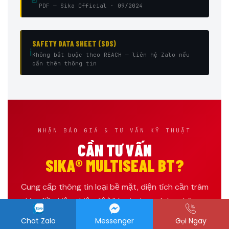
PDF — Sika Official · 09/2024
SAFETY DATA SHEET (SDS)
ℹ️
Không bắt buộc theo REACH — liên hệ Zalo nếu
cần thêm thông tin
NHẬN BÁO GIÁ & TƯ VẤN KỸ THUẬT
CẦN TƯ VẤN
SIKA® MULTISEAL BT?
Cung cấp thông tin loại bề mặt, diện tích cần trám
kín, điều kiện nhiệt độ/UV tại công trình — kỹ sư
Hoá chất PT
sẽ tư vấn quy cách và báo giá trong
Chat Zalo
Messenger
Gọi Ngay