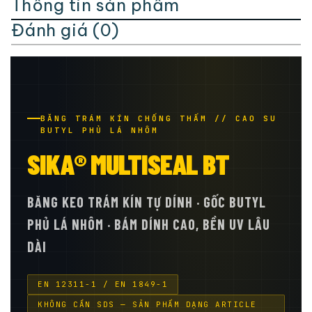
Thông tin sản phẩm
Đánh giá (0)
BĂNG TRÁM KÍN CHỐNG THẤM // CAO SU
BUTYL PHỦ LÁ NHÔM
SIKA® MULTISEAL BT
BĂNG KEO TRÁM KÍN TỰ DÍNH · GỐC BUTYL
PHỦ LÁ NHÔM · BÁM DÍNH CAO, BỀN UV LÂU
DÀI
EN 12311-1 / EN 1849-1
KHÔNG CẦN SDS — SẢN PHẨM DẠNG ARTICLE