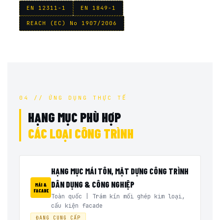
EN 12311-1
EN 1849-1
REACH (EC) No 1907/2006
04 // ỨNG DỤNG THỰC TẾ
HẠNG MỤC PHÙ HỢP
CÁC LOẠI CÔNG TRÌNH
HẠNG MỤC MÁI TÔN, MẶT DỰNG CÔNG TRÌNH
DÂN DỤNG & CÔNG NGHIỆP
MÁI &
FACADE
Toàn quốc | Trám kín mối ghép kim loại,
cấu kiện facade
ĐANG CUNG CẤP