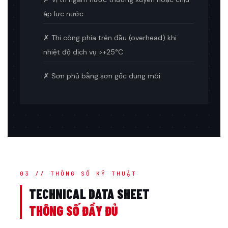
áp lực nước
✗ Thi công phía trên đầu (overhead) khi
nhiệt độ dịch vụ >+25°C
✗ Sơn phủ bằng sơn gốc dung môi
03 // THÔNG SỐ KỸ THUẬT
TECHNICAL DATA SHEET
THÔNG SỐ ĐẦY ĐỦ