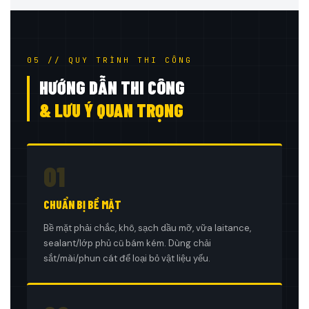
05 // QUY TRÌNH THI CÔNG
HƯỚNG DẪN THI CÔNG
& LƯU Ý QUAN TRỌNG
01
CHUẨN BỊ BỀ MẶT
Bề mặt phải chắc, khô, sạch dầu mỡ, vữa laitance,
sealant/lớp phủ cũ bám kém. Dùng chải
sắt/mài/phun cát để loại bỏ vật liệu yếu.