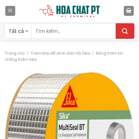
Bỏ
qua
nội
dung
Tìm
kiếm:
Trang chủ
/
Trám khe kết dính đàn hồi Sika
/
Băng trám kín
chống thấm Sika