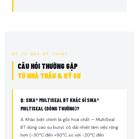
07 // Q&A KỸ THUẬT
CÂU HỎI THƯỜNG GẶP
TỪ NHÀ THẦU & KỸ SƯ
Q: SIKA® MULTISEAL BT KHÁC GÌ SIKA®
MULTISEAL (DÒNG THƯỜNG)?
A: Khác biệt chính là gốc hoá chất — MultiSeal
BT dùng cao su butyl, có dải nhiệt làm việc rộng
hơn (-30°C đến +90°C so với -20°C đến