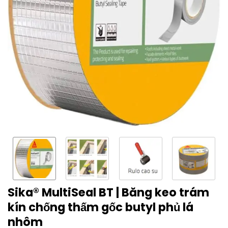
Sika® MultiSeal BT | Băng keo trám
kín chống thấm gốc butyl phủ lá
nhôm