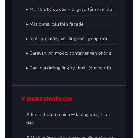
▸ Mái tôn, kể cả các mối ghép tấm kim loại
▸ Mặt dựng, cấu kiện facade
▸ Ngói lợp, máng xối, ống khói, giếng trời
▸ Caravan, rơ-moóc, container văn phòng
▸ Các loại đường ống kỹ thuật (ductwork)
✗ KHÔNG KHUYẾN CÁO
✗ Bề mặt đá tự nhiên — không dùng trực
tiếp
✗ Vị trí ngâm nước thường xuyên hoặc chịu