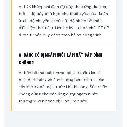
A: TDS không chỉ định độ dày theo ứng dụng cụ
thể — độ dày phù hợp phụ thuộc yêu cầu dự án
(mức độ chuyển vị mối nối, độ nhám bề mặt,
điều kiện thời tiết). Liên hệ kỹ sư Hoá chất PT để
được tư vấn quy cách theo hồ sơ công trình.
Q: BĂNG CÓ BỊ NGÂM NƯỚC LÀM MẤT BÁM DÍNH
KHÔNG?
A: Trên bề mặt xốp, nước có thể thấm len lỏi
phía dưới băng và ảnh hưởng bám dính — cần
sấy khô kỹ bề mặt trước khi thi công. Sản phẩm
không dùng cho các ứng dụng ngâm nước
thường xuyên hoặc chịu áp lực nước.