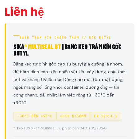
Liên hệ
BĂNG TRÁM KÍN CHỐNG THẤM // GỐC BUTYL
SIKA
® MULTISEAL BT
| BĂNG KEO TRÁM KÍN GỐC
BUTYL
Băng keo tự dính gốc cao su butyl gia cường lá nhôm,
độ bám dính cao trên nhiều vật liệu xây dựng, chịu thời
tiết và kháng UV lâu dài. Dùng cho mái tôn, mặt dựng,
ngói, máng xối, ống khói, container, đường ống — thi
công nhanh, dải nhiệt làm việc rộng từ -30°C đến
+90°C.
-30°C ĐẾN +90°C
≥150 N/50MM
EN 12311-1
*Theo TDS Sika® MultiSeal BT, phiên bản 04.01 (09/2024)