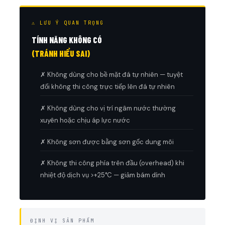
⚠ LƯU Ý QUAN TRỌNG
TÍNH NĂNG KHÔNG CÓ
(TRÁNH HIỂU SAI)
✗ Không dùng cho bề mặt đá tự nhiên — tuyệt
đối không thi công trực tiếp lên đá tự nhiên
✗ Không dùng cho vị trí ngâm nước thường
xuyên hoặc chịu áp lực nước
✗ Không sơn được bằng sơn gốc dung môi
✗ Không thi công phía trên đầu (overhead) khi
nhiệt độ dịch vụ >+25°C — giảm bám dính
ĐỊNH VỊ SẢN PHẨM