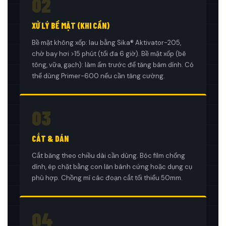
02
XỬ LÝ BỀ MẶT (KHI CẦN)
Bề mặt không xốp: lau bằng Sika® Aktivator-205,
chờ bay hơi >15 phút (tối đa 6 giờ). Bề mặt xốp (bê
tông, vữa, gạch): làm ấm trước để tăng bám dính. Có
thể dùng Primer-600 nếu cần tăng cường.
03
CẮT & DÁN
Cắt băng theo chiều dài cần dùng. Bóc film chống
dính, ép chặt bằng con lăn bánh cứng hoặc dụng cụ
phù hợp. Chồng mí các đoạn cắt tối thiểu 50mm.
04