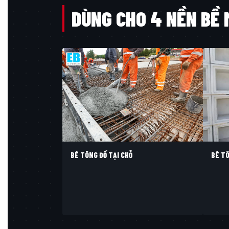
DÙNG CHO 4 NỀN BỀ
BÊ T
BÊ TÔNG ĐỔ TẠI CHỖ