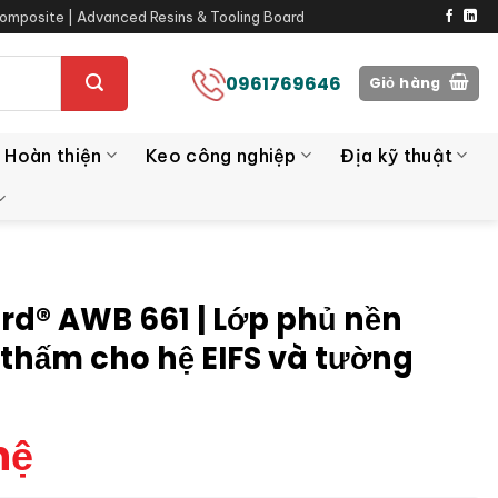
omposite | Advanced Resins & Tooling Board
0961769646
Giỏ hàng
 Hoàn thiện
Keo công nghiệp
Địa kỹ thuật
rd® AWB 661 | Lớp phủ nền
thấm cho hệ EIFS và tường
hệ