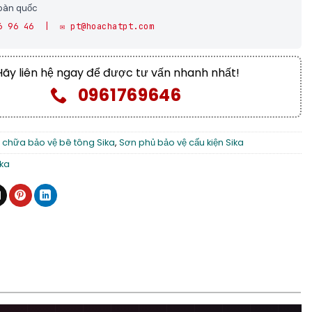
toàn quốc
6 96 46 | ✉️ pt@hoachatpt.com
Hãy liên hệ ngay để được tư vấn nhanh nhất!
0961769646
 chữa bảo vệ bê tông Sika
,
Sơn phủ bảo vệ cấu kiện Sika
ika