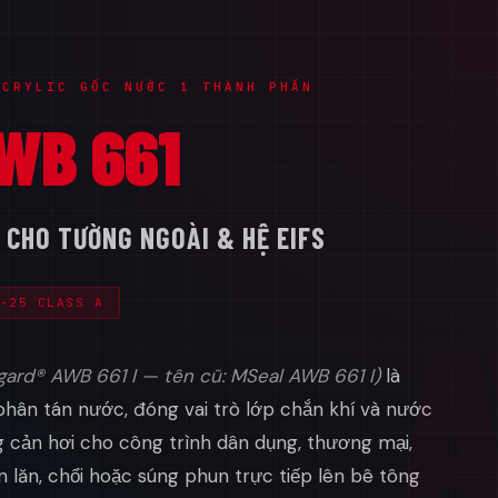
ACRYLIC GỐC NƯỚC 1 THÀNH PHẦN
WB 661
C CHO TƯỜNG NGOÀI & HỆ EIFS
A
-25 CLASS A
gard® AWB 661 I — tên cũ: MSeal AWB 661 I)
là
phân tán nước, đóng vai trò lớp chắn khí và nước
g cản hơi cho công trình dân dụng, thương mại,
 lăn, chổi hoặc súng phun trực tiếp lên bê tông