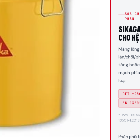
SỬA CH
PHẦN
SIKAG
CHO HỆ
Màng lỏng 
lăn/chổi/p
tông hoặc
mạch phía 
loại.
DFT ~28
EN 1350
*Theo TDS Si
13501-1:2018
Phân phối 