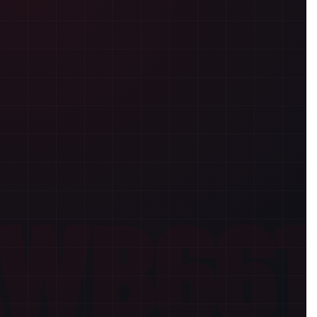
WB661