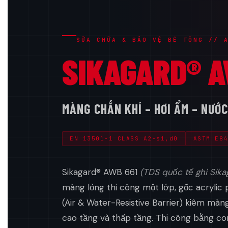
SỬA CHỮA & BẢO VỆ BÊ TÔNG // 
SIKAGARD® A
MÀNG CHẮN KHÍ – HƠI ẨM – NƯỚ
EN 13501-1 CLASS A2-s1,d0
ASTM E84
Sikagard® AWB 661
(TDS quốc tế ghi Sika
màng lỏng thi công một lớp, gốc acrylic 
(Air & Water-Resistive Barrier) kiêm màn
cao tầng và thấp tầng. Thi công bằng con