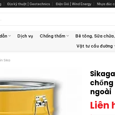
g
Địa kỹ thuật | Geotechnics
Điện Gió | Wind Energy
Nhựa đúc c
 dẫn
Dịch vụ
Chống thấm
Bê tông, Sữa chửa,
Vật tư cầu đường
ện Sika
Sikaga
chống 
ngoài
Liên 