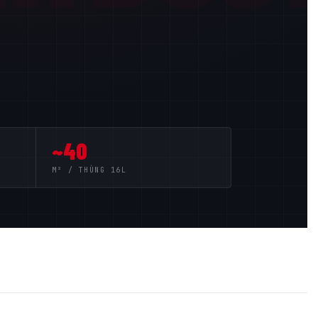
~40
M² / THÙNG 16L