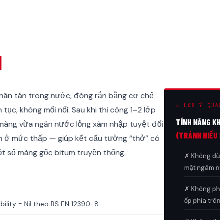
1
phân tán trong nước, đóng rắn bằng cơ chế
⚠ LƯU Ý QUA
tục, không mối nối. Sau khi thi công 1–2 lớp
TÍNH NĂNG K
màng vừa ngăn nước lỏng xâm nhập tuyệt đối
(TRÁNH HIỂU 
m ở mức thấp — giúp kết cấu tường “thở” có
một số màng gốc bitum truyền thống.
✗ Không dù
mặt ngâm 
✗ Không phả
ốp phía trê
lity = Nil theo BS EN 12390-8