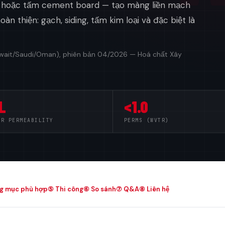
ông hoặc tấm cement board — tạo màng liền mạch
oàn thiện: gạch, siding, tấm kim loại và đặc biệt là
Kuwait/Saudi/Oman), phiên bản 04/2026 — Hoá chất Xây
L
<1.0
ER PERMEABILITY
PERMS (WVTR)
g mục phù hợp
⑤ Thi công
⑥ So sánh
⑦ Q&A
⑧ Liên hệ