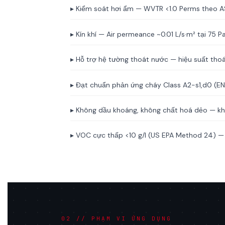
▸ Kiểm soát hơi ẩm — WVTR <1.0 Perms theo 
▸ Kín khí — Air permeance ~0.01 L/s·m² tại 75 
▸ Hỗ trợ hệ tường thoát nước — hiệu suất th
▸ Đạt chuẩn phản ứng cháy Class A2-s1,d0 (E
▸ Không dầu khoáng, không chất hoá dẻo — khô
▸ VOC cực thấp <10 g/l (US EPA Method 24) — a
02 // PHẠM VI ỨNG DỤNG