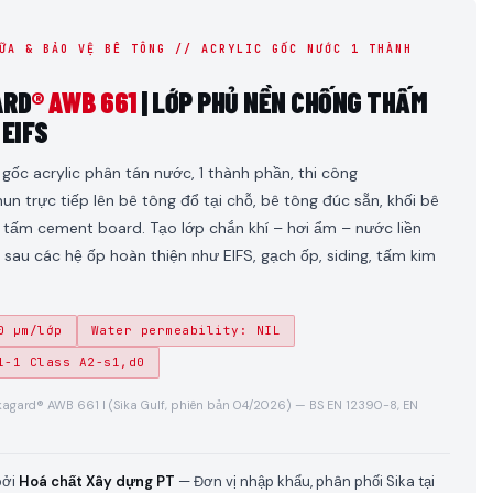
ỮA & BẢO VỆ BÊ TÔNG // ACRYLIC GỐC NƯỚC 1 THÀNH
ARD
® AWB 661
| LỚP PHỦ NỀN CHỐNG THẤM
 EIFS
gốc acrylic phân tán nước, 1 thành phần, thi công
hun trực tiếp lên bê tông đổ tại chỗ, bê tông đúc sẵn, khối bê
 tấm cement board. Tạo lớp chắn khí – hơi ẩm – nước liền
sau các hệ ốp hoàn thiện như EIFS, gạch ốp, siding, tấm kim
0 µm/lớp
Water permeability: NIL
1-1 Class A2-s1,d0
kagard® AWB 661 I (Sika Gulf, phiên bản 04/2026) — BS EN 12390-8, EN
bởi
Hoá chất Xây dựng PT
— Đơn vị nhập khẩu, phân phối Sika tại