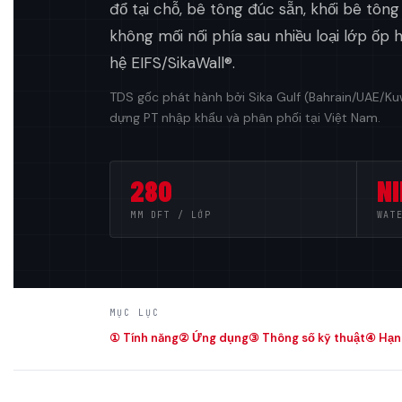
đổ tại chỗ, bê tông đúc sẵn, khối bê t
không mối nối phía sau nhiều loại lớp ốp h
hệ EIFS/SikaWall®.
TDS gốc phát hành bởi Sika Gulf (Bahrain/UAE/
dựng PT nhập khẩu và phân phối tại Việt Nam.
280
NI
ΜM DFT / LỚP
WAT
MỤC LỤC
① Tính năng
② Ứng dụng
③ Thông số kỹ thuật
④ Hạn