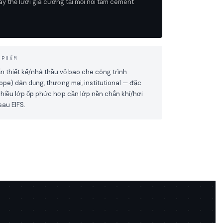
y thế lưới gia cường tại mối nối tấm cement
 PHẨM
n thiết kế/nhà thầu vỏ bao che công trình
ope) dân dụng, thương mại, institutional — đặc
nhiều lớp ốp phức hợp cần lớp nền chắn khí/hơi
au EIFS.