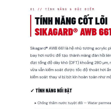
01 // TÍNH NĂNG & ĐẶC ĐIỂM
TÍNH NĂNG CỐT LÕI
SIKAGARD® AWB 66
Sikagard® AWB 661 là hệ nhũ tương acrylic 
bay hơi nước để tạo thành màng đàn hồi liên 
đạt tổng độ dày khô (DFT) khoảng 280 µm, 
vừa vẫn kiểm soát được tốc độ thoát hơi ẩ
kiểm soát thay vì bị bịt kín hoàn toàn như 
✓ TÍNH NĂNG NỔI BẬT
▸ Chống thấm nước tuyệt đối — Water permeabi