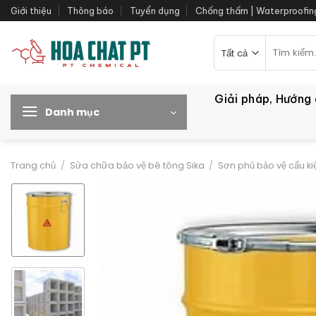
Bỏ
Giới thiệu
Thông báo
Tuyển dụng
Chống thấm | Waterproofin
qua
nội
Tìm
kiếm:
dung
Giải pháp, Hướng
Danh mục
Trang chủ
/
Sửa chữa bảo vệ bê tông Sika
/
Sơn phủ bảo vệ cấu ki