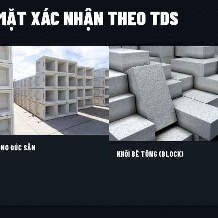
 MẶT XÁC NHẬN THEO TDS
ÔNG ĐÚC SẴN
KHỐI BÊ TÔNG (BLOCK)