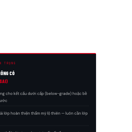
N TRỌNG
HÔNG CÓ
SAI)
ng cho kết cấu dưới cấp (below-grade) hoặc bề
nước
i lớp hoàn thiện thẩm mỹ lộ thiên — luôn cần lớp
n