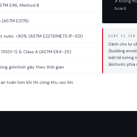
✗ Không tha
ASTM E96, Method B
board
Pa (ASTM E2178)
oát nước >90% (ASTM E2273/METS IP-513)
ĐỊNH VỊ SẢN
Dành cho tư vấ
(building envel
N 13501-1) & Class A (ASTM E84-25)
biệt hệ tường 
ẩm/nước phía s
ng giòn/nứt gãy theo thời gian
n toàn hơn khi thi công khu vực kín