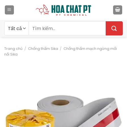
Bỏ
qua
nội
dung
Tìm
kiếm:
Trang chủ
/
Chống thấm Sika
/
Chống thấm mạch ngừng mối
nối Sika