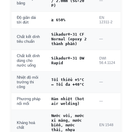
/ 2.0mm (SG-20
—
băng
P)
Độ giãn dài
EN
≥ 650%
12311-2
tới đứt
Sikadur®-31 CF
Chất kết dính
Normal (epoxy 2
—
tiêu chuẩn
thành phần)
Chất kết dính
Sikadur®-31 DW
DWI
dùng cho
Rapid
56.4.1124
nước uống
Nhiệt độ môi
Tối thiểu +5°C
—
trường thi
— Tối đa +40°C
công
Hàn nhiệt (hot
Phương pháp
—
air welding)
nối mối
Nước vôi, nước
xi măng, nước
Kháng hoá
biển, nước
EN 1548
chất
thải, nhựa