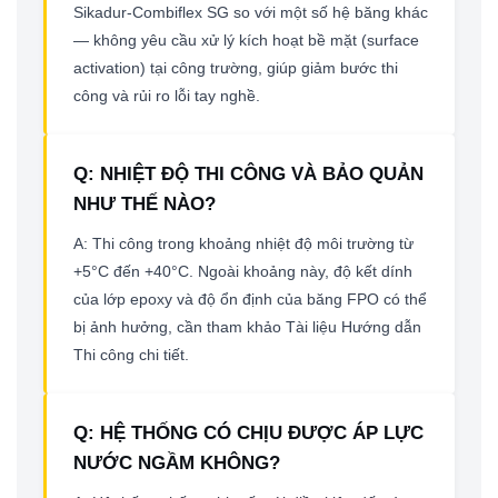
Sikadur-Combiflex SG so với một số hệ băng khác
— không yêu cầu xử lý kích hoạt bề mặt (surface
activation) tại công trường, giúp giảm bước thi
công và rủi ro lỗi tay nghề.
Q: NHIỆT ĐỘ THI CÔNG VÀ BẢO QUẢN
NHƯ THẾ NÀO?
A: Thi công trong khoảng nhiệt độ môi trường từ
+5°C đến +40°C. Ngoài khoảng này, độ kết dính
của lớp epoxy và độ ổn định của băng FPO có thể
bị ảnh hưởng, cần tham khảo Tài liệu Hướng dẫn
Thi công chi tiết.
Q: HỆ THỐNG CÓ CHỊU ĐƯỢC ÁP LỰC
NƯỚC NGẦM KHÔNG?