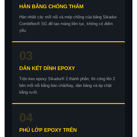
HÀN BĂNG CHỐNG THẤM
Hàn nhiệt các mối nối và mép chồng của băng Sikadur-
Combiflex® SG để tạo màng liên tục, không có điểm
yếu.
03
DÁN KẾT DÍNH EPOXY
Trộn keo epoxy Sikadur® 2 thành phần, thi công lên 2
bên mối nối bằng bàn chải/bay, dán băng và ép chặt
bằng ru-lô.
04
PHỦ LỚP EPOXY TRÊN