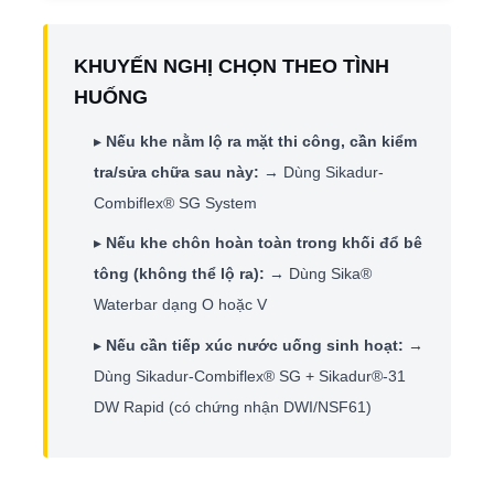
KHUYẾN NGHỊ CHỌN THEO TÌNH
HUỐNG
▸
Nếu khe nằm lộ ra mặt thi công, cần kiểm
tra/sửa chữa sau này:
→ Dùng Sikadur-
Combiflex® SG System
▸
Nếu khe chôn hoàn toàn trong khối đổ bê
tông (không thể lộ ra):
→ Dùng Sika®
Waterbar dạng O hoặc V
▸
Nếu cần tiếp xúc nước uống sinh hoạt:
→
Dùng Sikadur-Combiflex® SG + Sikadur®-31
DW Rapid (có chứng nhận DWI/NSF61)