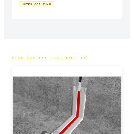
NHIỀU GÓI THẦU
HÌNH ẢNH THI CÔNG THỰC TẾ