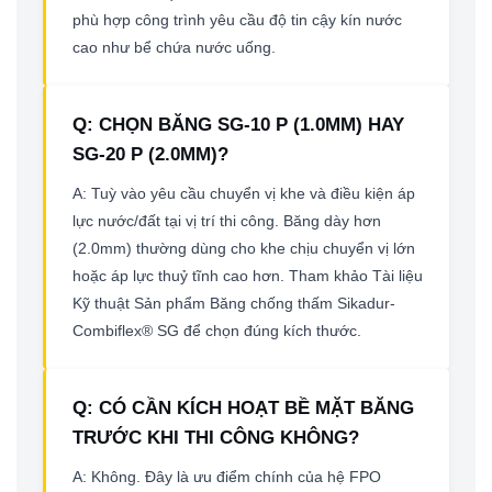
phù hợp công trình yêu cầu độ tin cậy kín nước
cao như bể chứa nước uống.
Q: CHỌN BĂNG SG-10 P (1.0MM) HAY
SG-20 P (2.0MM)?
A: Tuỳ vào yêu cầu chuyển vị khe và điều kiện áp
lực nước/đất tại vị trí thi công. Băng dày hơn
(2.0mm) thường dùng cho khe chịu chuyển vị lớn
hoặc áp lực thuỷ tĩnh cao hơn. Tham khảo Tài liệu
Kỹ thuật Sản phẩm Băng chống thấm Sikadur-
Combiflex® SG để chọn đúng kích thước.
Q: CÓ CẦN KÍCH HOẠT BỀ MẶT BĂNG
TRƯỚC KHI THI CÔNG KHÔNG?
A: Không. Đây là ưu điểm chính của hệ FPO