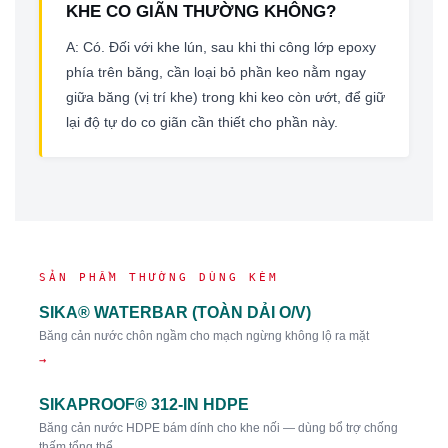
KHE CO GIÃN THƯỜNG KHÔNG?
A: Có. Đối với khe lún, sau khi thi công lớp epoxy
phía trên băng, cần loại bỏ phần keo nằm ngay
giữa băng (vị trí khe) trong khi keo còn ướt, để giữ
lại độ tự do co giãn cần thiết cho phần này.
SẢN PHẨM THƯỜNG DÙNG KÈM
SIKA® WATERBAR (TOÀN DẢI O/V)
Băng cản nước chôn ngầm cho mạch ngừng không lộ ra mặt
→
SIKAPROOF® 312-IN HDPE
Băng cản nước HDPE bám dính cho khe nối — dùng bổ trợ chống
thấm tổng thể