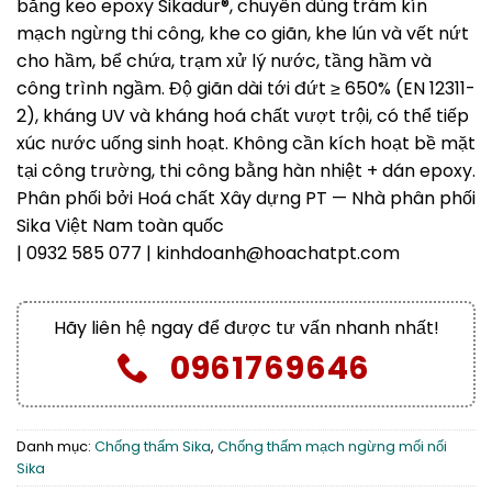
bằng keo epoxy Sikadur®, chuyên dùng trám kín
mạch ngừng thi công, khe co giãn, khe lún và vết nứt
cho hầm, bể chứa, trạm xử lý nước, tầng hầm và
công trình ngầm. Độ giãn dài tới đứt ≥ 650% (EN 12311-
2), kháng UV và kháng hoá chất vượt trội, có thể tiếp
xúc nước uống sinh hoạt. Không cần kích hoạt bề mặt
tại công trường, thi công bằng hàn nhiệt + dán epoxy.
Phân phối bởi Hoá chất Xây dựng PT — Nhà phân phối
Sika Việt Nam toàn quốc
| 0932 585 077 | kinhdoanh@hoachatpt.com
Hãy liên hệ ngay để được tư vấn nhanh nhất!
0961769646
Danh mục:
Chống thấm Sika
,
Chống thấm mạch ngừng mối nối
Sika