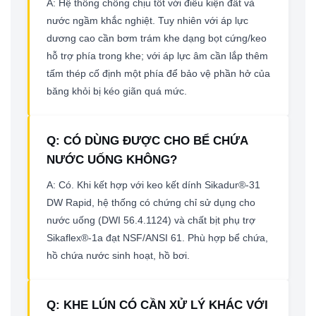
A: Hệ thống chống chịu tốt với điều kiện đất và
nước ngầm khắc nghiệt. Tuy nhiên với áp lực
dương cao cần bơm trám khe dạng bọt cứng/keo
hỗ trợ phía trong khe; với áp lực âm cần lắp thêm
tấm thép cố định một phía để bảo vệ phần hở của
băng khỏi bị kéo giãn quá mức.
Q: CÓ DÙNG ĐƯỢC CHO BỂ CHỨA
NƯỚC UỐNG KHÔNG?
A: Có. Khi kết hợp với keo kết dính Sikadur®-31
DW Rapid, hệ thống có chứng chỉ sử dụng cho
nước uống (DWI 56.4.1124) và chất bịt phụ trợ
Sikaflex®-1a đạt NSF/ANSI 61. Phù hợp bể chứa,
hồ chứa nước sinh hoạt, hồ bơi.
Q: KHE LÚN CÓ CẦN XỬ LÝ KHÁC VỚI