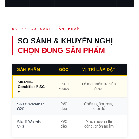
06 // SO SÁNH SẢN PHẨM
SO SÁNH & KHUYẾN NGHỊ
CHỌN ĐÚNG SẢN PHẨM
SẢN PHẨM
GỐC
VỊ TRÍ LẮP ĐẶT
Sikadur-
FPO +
Lộ mặt, kiểm tra/sửa
Giãn d
Combiflex® SG
Epoxy
được
kháng 
⭐
PVC
Chôn ngầm trong
Bám ch
Sika® Waterbar
dẻo
khối đổ
mặt, kh
O20
PVC
Mạch ngừng thi
Dạng dẹ
Sika® Waterbar
dẻo
công, chôn ngầm
kinh tế
V20