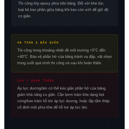
Thi công lớp epoxy phía trên băng. Đối với khe lún,
loại bỏ keo phần giữa băng khi keo còn ướt để giữ độ
co giãn.
AN TOÀN & BẢO QUẢN
Thi công trong khoảng nhiệt độ môi trường +5°C đến
+40°C. Bảo vệ phần hở của băng tránh va đập, vật nhọn
trong suốt quá trình thi công và sau khi hoàn thiện.
LƯU Ý QUAN TRỌNG
Áp lực dương/âm có thể kéo giãn phần hở của băng,
giảm khả năng co giãn. Cần bơm trám khe dạng bọt
cứng/keo trám hỗ trợ áp lực dương, hoặc lắp tấm thép
cố định một phía khe để hỗ trợ áp lực âm.