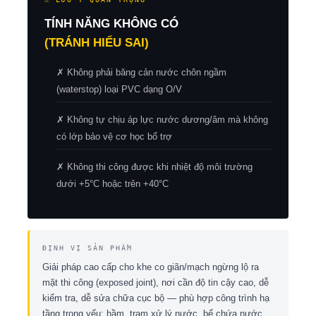
TÍNH NĂNG KHÔNG CÓ
(TRÁNH HIỂU SAI)
✗ Không phải băng cản nước chôn ngầm
(waterstop) loại PVC dạng O/V
✗ Không tự chịu áp lực nước dương/âm mà không
có lớp bảo vệ cơ học bổ trợ
✗ Không thi công được khi nhiệt độ môi trường
dưới +5°C hoặc trên +40°C
ĐỊNH VỊ SẢN PHẨM
Giải pháp cao cấp cho khe co giãn/mạch ngừng lộ ra
mặt thi công (exposed joint), nơi cần độ tin cậy cao, dễ
kiểm tra, dễ sửa chữa cục bộ — phù hợp công trình hạ
tầng trọng yếu: hầm, trạm xử lý nước, bể chứa nước