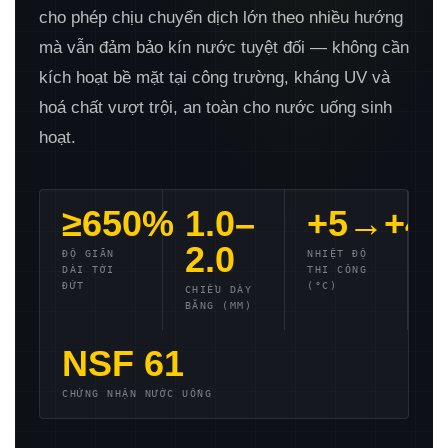
cho phép chịu chuyển dịch lớn theo nhiều hướng
mà vẫn đảm bảo kín nước tuyệt đối — không cần
kích hoạt bề mặt tại công trường, kháng UV và
hoá chất vượt trội, an toàn cho nước uống sinh
hoạt.
≥650%
1.0–
+5→+40
2.0
ĐỘ GIÃN
NHIỆT ĐỘ
DÀI TỚI
THI CÔNG
ĐỨT
(°C)
CHIỀU DÀY
BĂNG (MM)
NSF 61
CHỨNG NHẬN NƯỚC UỐNG