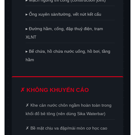
▸ Ống xuyên sàn/tường, vết nứt kết cấu
▸ Đường hầm, cống, đập thuỷ điện, trạm
XLNT
▸ Bể chứa, hồ chứa nước uống, hồ bơi, tầng
hầm
✗ KHÔNG KHUYẾN CÁO
✗ Khe cản nước chôn ngầm hoàn toàn trong
khối đổ bê tông (nên dùng Sika Waterbar)
✗ Bề mặt chịu va đập/mài mòn cơ học cao