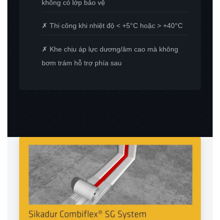
không có lớp bảo vệ
✗ Thi công khi nhiệt độ < +5°C hoặc > +40°C
✗ Khe chịu áp lực dương/âm cao mà không
bơm trám hỗ trợ phía sau