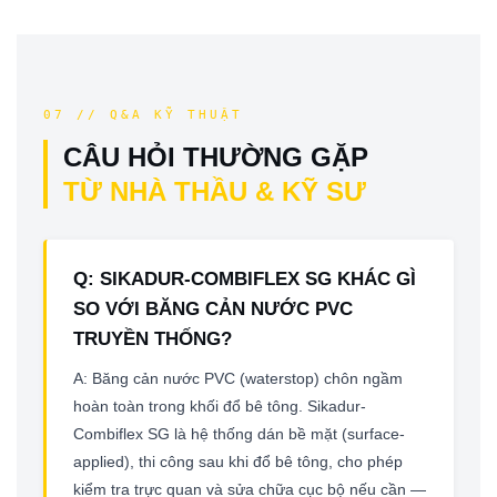
07 // Q&A KỸ THUẬT
CÂU HỎI THƯỜNG GẶP
TỪ NHÀ THẦU & KỸ SƯ
Q: SIKADUR-COMBIFLEX SG KHÁC GÌ
SO VỚI BĂNG CẢN NƯỚC PVC
TRUYỀN THỐNG?
A: Băng cản nước PVC (waterstop) chôn ngầm
hoàn toàn trong khối đổ bê tông. Sikadur-
Combiflex SG là hệ thống dán bề mặt (surface-
applied), thi công sau khi đổ bê tông, cho phép
kiểm tra trực quan và sửa chữa cục bộ nếu cần —