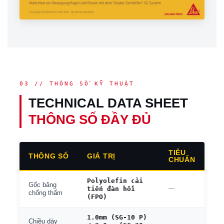
03 // THÔNG SỐ KỸ THUẬT
TECHNICAL DATA SHEET
THÔNG SỐ ĐẦY ĐỦ
TIÊU
THÔNG SỐ
GIÁ TRỊ
CHUẨN
Polyolefin cải
Gốc băng
tiến đàn hồi
—
chống thấm
(FPO)
1.0mm (SG-10 P)
Chiều dày