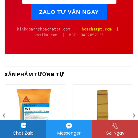
ZALO TƯ VẤN NGAY
kinhdoanh@hoachatpt.com |
hoachatpt.com
|
vnsika.com | MST: 0402052135
SẢN PHẨM TƯƠNG TỰ
Chat Zalo
Messenger
Gọi Ngay