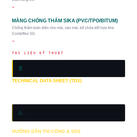
→
MÀNG CHỐNG THẤM SIKA (PVC/TPO/BITUM)
Chống thấm toàn diện cho mái, sàn mái, bể chứa kết hợp khe
Combiflex SG
→
TÀI LIỆU KỸ THUẬT
📄
TECHNICAL DATA SHEET (TDS)
PDF — Sika Official
⚠️
HƯỚNG DẪN THI CÔNG & SDS