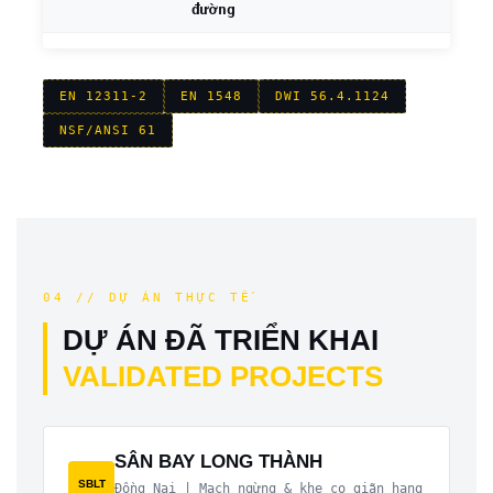
đường
EN 12311-2
EN 1548
DWI 56.4.1124
NSF/ANSI 61
04 // DỰ ÁN THỰC TẾ
DỰ ÁN ĐÃ TRIỂN KHAI
VALIDATED PROJECTS
SÂN BAY LONG THÀNH
SBLT
Đồng Nai | Mạch ngừng & khe co giãn hạng