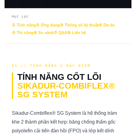
MỤC LỤC
① Tính năng
② Ứng dụng
③ Thông số kỹ thuật
④ Dự án
⑤ Thi công
⑥ So sánh
⑦ Q&A
⑧ Liên hệ
01 // TÍNH NĂNG & ĐẶC ĐIỂM
TÍNH NĂNG CỐT LÕI
SIKADUR-COMBIFLEX®
SG SYSTEM
Sikadur-Combiflex® SG System là hệ thống trám
khe 2 thành phần kết hợp: băng chống thấm gốc
polyolefin cải tiến đàn hồi (FPO) và lớp kết dính