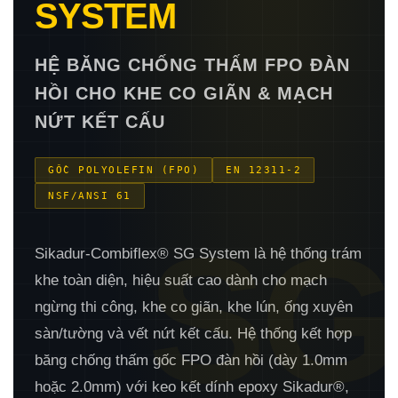
SYSTEM
HỆ BĂNG CHỐNG THẤM FPO ĐÀN
HỒI CHO KHE CO GIÃN & MẠCH
NỨT KẾT CẤU
GỐC POLYOLEFIN (FPO)
EN 12311-2
NSF/ANSI 61
SG
Sikadur-Combiflex® SG System là hệ thống trám
khe toàn diện, hiệu suất cao dành cho mạch
ngừng thi công, khe co giãn, khe lún, ống xuyên
sàn/tường và vết nứt kết cấu. Hệ thống kết hợp
băng chống thấm gốc FPO đàn hồi (dày 1.0mm
hoặc 2.0mm) với keo kết dính epoxy Sikadur®,