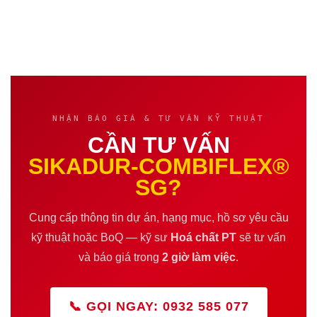
Liên hệ kỹ thuật để nhận tài liệu
NHẬN BÁO GIÁ & TƯ VẤN KỸ THUẬT
CẦN TƯ VẤN
SIKADUR-COMBIFLEX®
SG?
Cung cấp thông tin dự án, hạng mục, hồ sơ yêu cầu
kỹ thuật hoặc BoQ — kỹ sư
Hoá chất PT
sẽ tư vấn
và báo giá trong
2 giờ làm việc
.
📞 GỌI NGAY: 0932 585 077