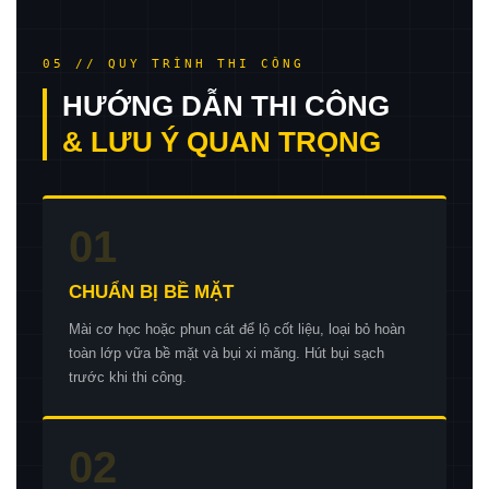
05 // QUY TRÌNH THI CÔNG
HƯỚNG DẪN THI CÔNG
& LƯU Ý QUAN TRỌNG
01
CHUẨN BỊ BỀ MẶT
Mài cơ học hoặc phun cát để lộ cốt liệu, loại bỏ hoàn
toàn lớp vữa bề mặt và bụi xi măng. Hút bụi sạch
trước khi thi công.
02