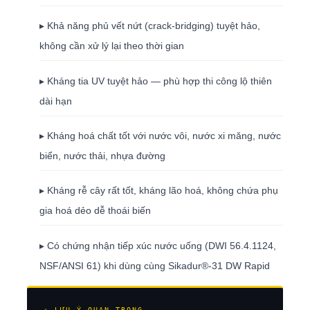
▸ Khả năng phủ vết nứt (crack-bridging) tuyệt hảo,
không cần xử lý lại theo thời gian
▸ Kháng tia UV tuyệt hảo — phù hợp thi công lộ thiên
dài hạn
▸ Kháng hoá chất tốt với nước vôi, nước xi măng, nước
biển, nước thải, nhựa đường
▸ Kháng rễ cây rất tốt, kháng lão hoá, không chứa phụ
gia hoá dẻo dễ thoái biến
▸ Có chứng nhận tiếp xúc nước uống (DWI 56.4.1124,
NSF/ANSI 61) khi dùng cùng Sikadur®-31 DW Rapid
⚠ LƯU Ý QUAN TRỌNG