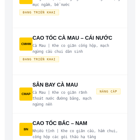
mục ngầm, bể nước
ĐANG TRIỂN KHAI
CAO TỐC CÀ MAU – CÁI NƯỚC
CMHW
Cà Mau | Khe co giãn cống hộp, mạch
ngừng cầu chui dân sinh
ĐANG TRIỂN KHAI
SÂN BAY CÀ MAU
NÂNG CẤP
Cà Mau | Khe co giãn rãnh
CMAP
thoát nước đường băng, mạch
ngừng nền
CAO TỐC BẮC – NAM
BN
Nhiều tỉnh | Khe co giãn cầu, hầm chui,
cống hộp các gói thầu hạ tầng