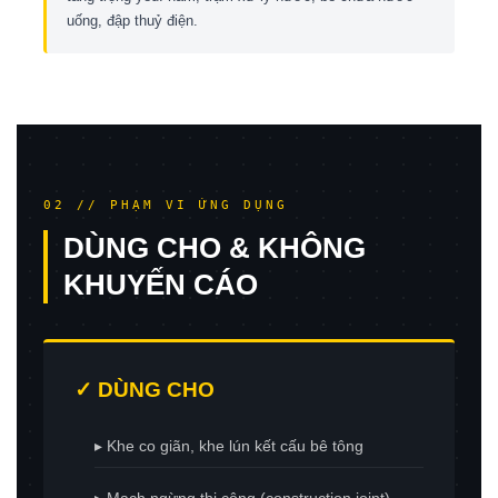
uống, đập thuỷ điện.
02 // PHẠM VI ỨNG DỤNG
DÙNG CHO & KHÔNG
KHUYẾN CÁO
✓ DÙNG CHO
▸ Khe co giãn, khe lún kết cấu bê tông
▸ Mạch ngừng thi công (construction joint)