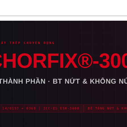
CẤY THÉP CHUYÊN DỤNG
CHORFIX®-30
HÀNH PHẦN · BT NỨT & KHÔNG NỨT
 14/0157 + 0368 | ICC-ES ESR-3608
BÊ TÔNG NỨT & KH