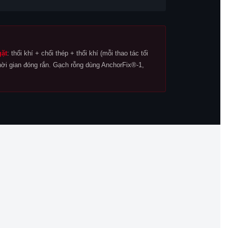
gặt
: thổi khí + chổi thép + thổi khí (mỗi thao tác tối
hời gian đóng rắn. Gạch rỗng dùng AnchorFix®-1,