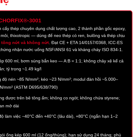
CHORFIX®-3001
n cấy thép chuyên dụng chất lượng cao, 2 thành phần gốc epoxy,
môi, thixotropic — dùng để neo thép có ren, bulông và thép chịu
 tông nứt và không nứt
. Đạt CE + ETA 14/0157/0368, ICC-ES
chứng nhận nước uống NSF/ANSI 61 và kháng cháy ISO 834-1.
ép 600 ml, bơm súng bắn keo — A:B = 1:1; không chảy xệ kể cả
rần; tỷ trọng ~1.49 kg/l
 độ nén ~85 N/mm²; kéo ~23 N/mm²; modul đàn hồi ~5.000–
 N/mm² (ASTM D695/638/790)
ng được trên bê tông ẩm; không co ngót; không chứa styrene;
ian mở dài
độ làm việc −40°C đến +40°C (lâu dài), +80°C (ngắn hạn 1–2
ói ống kép 600 ml (12 ống/thùng); hạn sử dụng 24 tháng; phù