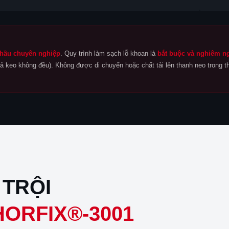
thầu chuyên nghiệp
. Quy trình làm sạch lỗ khoan là
bắt buộc và nghiêm n
ả keo không đều). Không được di chuyển hoặc chất tải lên thanh neo trong t
 TRỘI
HORFIX®-3001