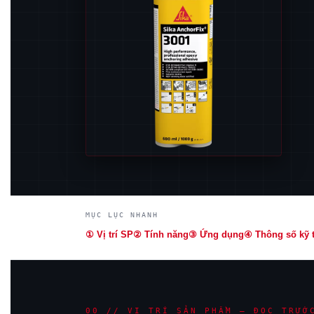
MỤC LỤC NHANH
① Vị trí SP
② Tính năng
③ Ứng dụng
④ Thông số kỹ 
00 // VỊ TRÍ SẢN PHẨM — ĐỌC TRƯỚ