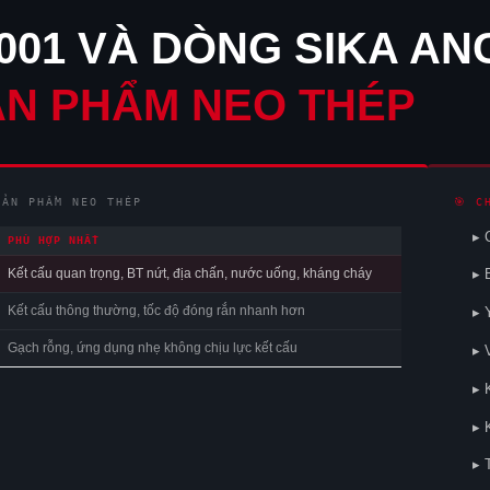
001 VÀ DÒNG SIKA AN
N PHẨM NEO THÉP
SẢN PHẨM NEO THÉP
🎯 C
▸ 
PHÙ HỢP NHẤT
Kết cấu quan trọng, BT nứt, địa chấn, nước uống, kháng cháy
▸ 
Kết cấu thông thường, tốc độ đóng rắn nhanh hơn
▸ 
Gạch rỗng, ứng dụng nhẹ không chịu lực kết cấu
▸ 
▸ 
▸ 
▸ 