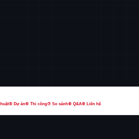
thuật
⑤ Dự án
⑥ Thi công
⑦ So sánh
⑧ Q&A
⑨ Liên hệ
C