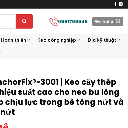
0961769646
Giỏ hàng
 Hoàn thiện
Keo công nghiệp
Địa kỹ thuật
nchorFix®-3001 | Keo cấy thép
hiệu suất cao cho neo bu lông
p chịu lực trong bê tông nứt và
 nứt
hệ