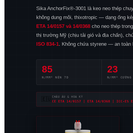
Sika AnchorFix®-3001 là keo neo thép chuy
không dung môi, thixotropic — dạng ống k
ETA 14/0157 và 14/0368
cho neo thép trong
thị trường Mỹ (chịu tải gió và địa chấn), 
ISO 834-1
. Không chứa styrene — an toàn 
85
23
N/MM² NÉN 7D
N/MM² CƯỜNG
CHÂU ÂU & HOA KỲ
🇪🇺
CE ETA 14/0157 | ETA 14/0368 | ICC-ES E