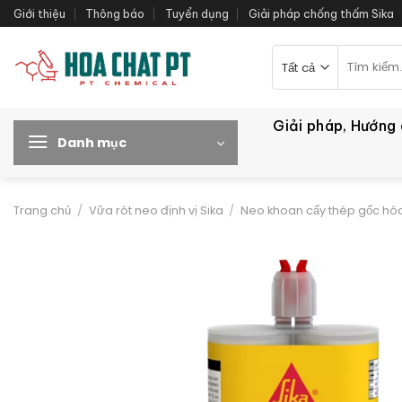
Bỏ
Giới thiệu
Thông báo
Tuyển dụng
Giải pháp chống thấm Sika
qua
nội
Tìm
kiếm:
dung
Giải pháp, Hướng
Danh mục
Trang chủ
/
Vữa rót neo định vị Sika
/
Neo khoan cấy thép gốc hóa