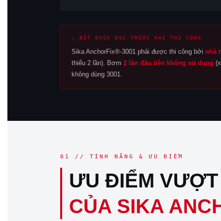
⚠ BẮT BUỘC ĐỌC TRƯỚC KHI THI CÔNG
Sika AnchorFix®-3001 phải được thi công bởi
nhà 
thiểu 2 lần). Bơm
2 lần đầu tiên không sử dụng
(x
không dùng 3001.
01 // TÍNH NĂNG & ƯU ĐIỂM
ƯU ĐIỂM VƯỢT
CỦA SIKA ANC