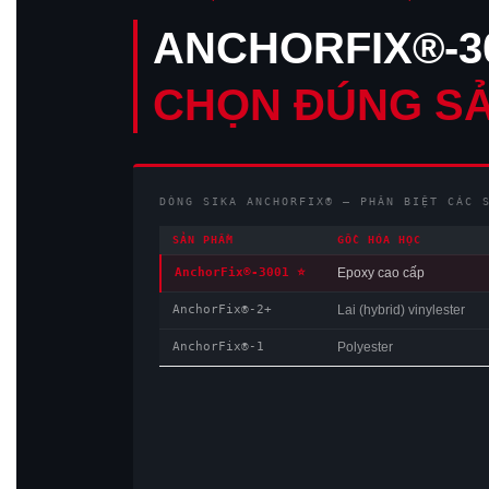
ANCHORFIX®-3
CHỌN ĐÚNG SẢ
DÒNG SIKA ANCHORFIX® — PHÂN BIỆT CÁC 
SẢN PHẨM
GỐC HÓA HỌC
AnchorFix®-3001 ⭐
Epoxy cao cấp
AnchorFix®-2+
Lai (hybrid) vinylester
AnchorFix®-1
Polyester