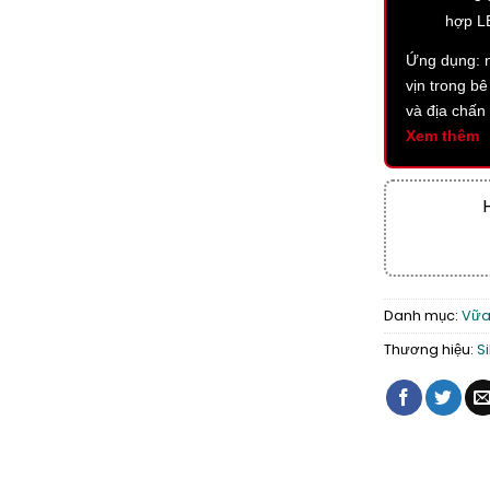
hợp L
Ứng dụng: n
vịn trong bê
và địa chấn
Xem thêm
Danh mục:
Vữa 
Thương hiệu:
S