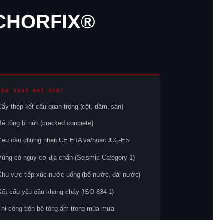
CHORFIX®
HỌN 3001 KHI NÀO?
Cấy thép kết cấu quan trọng (cột, dầm, sàn)
Bê tông bị nứt (cracked concrete)
Yêu cầu chứng nhận CE ETA và/hoặc ICC-ES
Vùng có nguy cơ địa chấn (Seismic Category 1)
Khu vực tiếp xúc nước uống (bể nước, đài nước)
Kết cấu yêu cầu kháng cháy (ISO 834-1)
Thi công trên bê tông ẩm trong mùa mưa