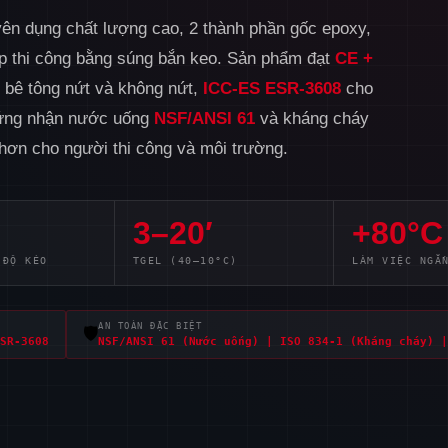
ên dụng chất lượng cao, 2 thành phần gốc epoxy,
ép thi công bằng súng bắn keo. Sản phẩm đạt
CE +
 bê tông nứt và không nứt,
ICC-ES ESR-3608
cho
chứng nhận nước uống
NSF/ANSI 61
và kháng cháy
hơn cho người thi công và môi trường.
3–20′
+80°C
 ĐỘ KÉO
TGEL (40–10°C)
LÀM VIỆC NGẮ
AN TOÀN ĐẶC BIỆT
🛡️
SR-3608
NSF/ANSI 61 (Nước uống) | ISO 834-1 (Kháng cháy) |