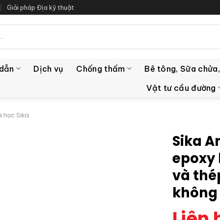
Giải pháp Địa kỹ thuật
 dẫn
Dịch vụ
Chống thấm
Bê tông, Sữa chửa,
Vật tư cầu đường
 học Sika
Sika A
epoxy 
và thé
không
Liên 