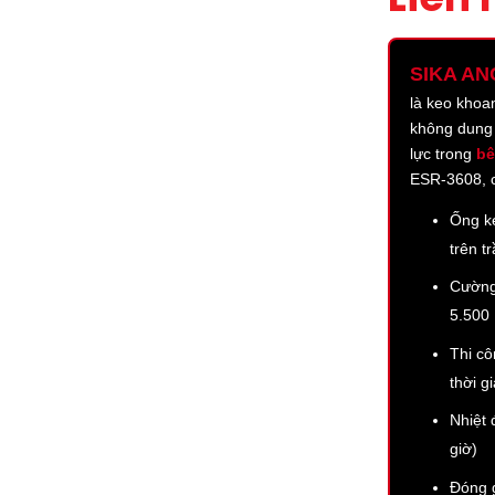
SIKA AN
là keo khoa
không dung 
lực trong
bê
ESR-3608, 
Ống k
trên t
Cường
5.500
Thi cô
thời g
Nhiệt 
giờ)
Đóng g