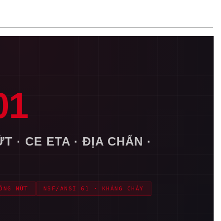
01
 · CE ETA · ĐỊA CHẤN ·
ÔNG NỨT
NSF/ANSI 61 · KHÁNG CHÁY