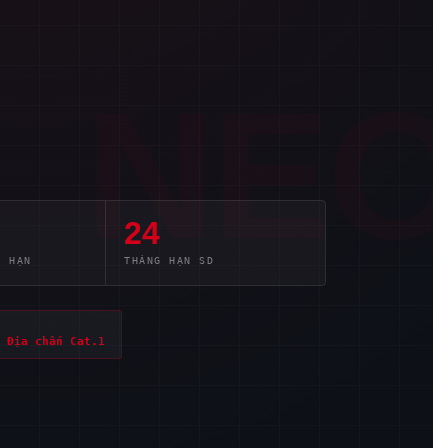
NE
24
N HẠN
THÁNG HẠN SD
 Địa chấn Cat.1