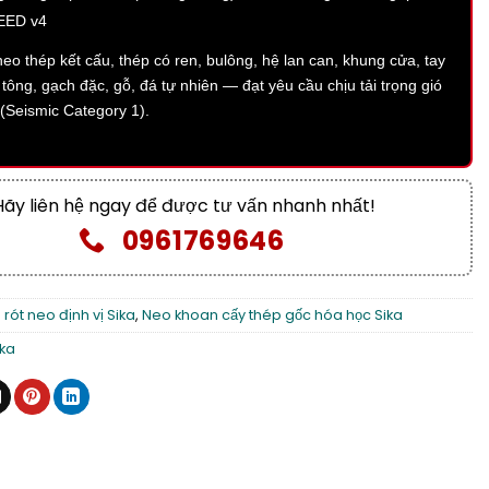
EED v4
eo thép kết cấu, thép có ren, bulông, hệ lan can, khung cửa, tay
 tông, gạch đặc, gỗ, đá tự nhiên — đạt yêu cầu chịu tải trọng gió
 (Seismic Category 1).
Hãy liên hệ ngay để được tư vấn nhanh nhất!
0961769646
rót neo định vị Sika
,
Neo khoan cấy thép gốc hóa học Sika
ika