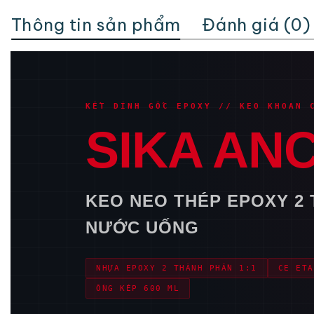
Thông tin sản phẩm
Đánh giá (0)
KẾT DÍNH GỐC EPOXY // KEO KHOAN 
SIKA AN
KEO NEO THÉP EPOXY 2 T
NƯỚC UỐNG
NHỰA EPOXY 2 THÀNH PHẦN 1:1
CE ETA
ỐNG KÉP 600 ML