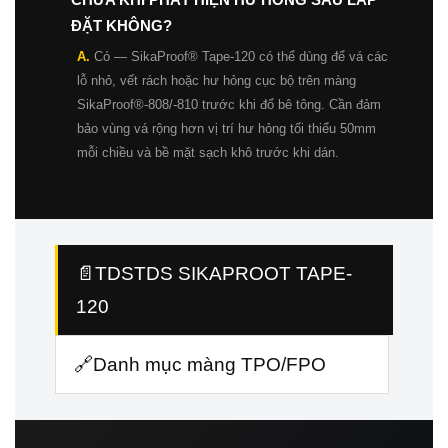
ĐẶT KHÔNG?
A.
Có — SikaProof® Tape-120 có thể dùng để vá các
lỗ nhỏ, vết rách hoặc hư hỏng cục bộ trên màng
SikaProof®-808/-810 trước khi đổ bê tông. Cần đảm
bảo vùng vá rộng hơn vị trí hư hỏng tối thiểu 50mm
mỗi chiều và bề mặt sạch khô trước khi dán.
📄TDSTDS SIKAPROOT TAPE-
120
🔗Danh mục màng TPO/FPO