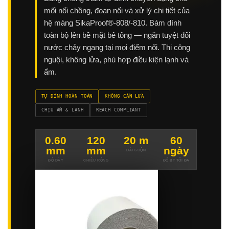
mối nối chồng, đoạn nối và xử lý chi tiết của
hệ màng SikaProof®-808/-810. Bám dính
toàn bộ lên bề mặt bê tông — ngăn tuyệt đối
nước chảy ngang tại mọi điểm nối. Thi công
nguội, không lửa, phù hợp điều kiện lạnh và
ẩm.
TỰ DÍNH HOÀN TOÀN
KHÔNG CẦN LỬA
CHỊU ẨM & LẠNH
REACH COMPLIANT
0.60
120
20 m
60
mm
mm
ngày
DÀI CUỘN
ĐỘ DÀY
CHIỀU RỘNG
ĐỔ BT TỐI ĐA