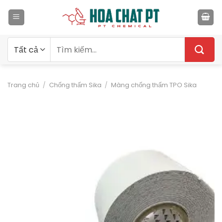
Bỏ
qua
nội
dung
Tìm
kiếm:
Trang chủ
/
Chống thấm Sika
/
Màng chống thấm TPO Sika