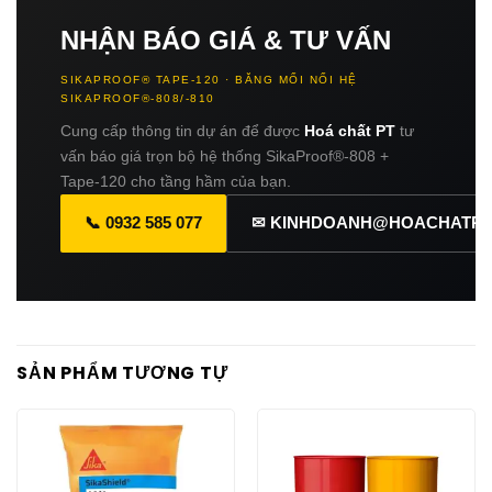
NHẬN BÁO GIÁ & TƯ VẤN
SIKAPROOF® TAPE-120 · BĂNG MỐI NỐI HỆ
SIKAPROOF®-808/-810
Cung cấp thông tin dự án để được
Hoá chất PT
tư
vấn báo giá trọn bộ hệ thống SikaProof®-808 +
Tape-120 cho tầng hầm của bạn.
📞 0932 585 077
✉ KINHDOANH@HOACHATPT
SẢN PHẨM TƯƠNG TỰ