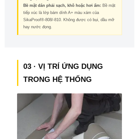
Bề mặt dán phải sạch, khô hoặc hơi ẩm:
Bề mặt
tiếp xúc là lớp bám dính A+ màu xám của
SikaProof®-808/-810. Không được có bụi, dầu mỡ
hay nước đọng.
03 · VỊ TRÍ ỨNG DỤNG
TRONG HỆ THỐNG