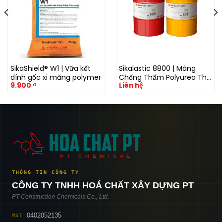
SikaShield® W1 | Vữa kết
Sikalastic 8800 | Màng
dính gốc xi măng polymer
Chống Thấm Polyurea Thi
9.900
₫
Liên hệ
Công Phun Nóng
THÔNG TIN CÔNG TY
CÔNG TY TNHH HOÁ CHẤT XÂY DỰNG PT
PT Construction Chemicals Co., Ltd.
0402052135
MST