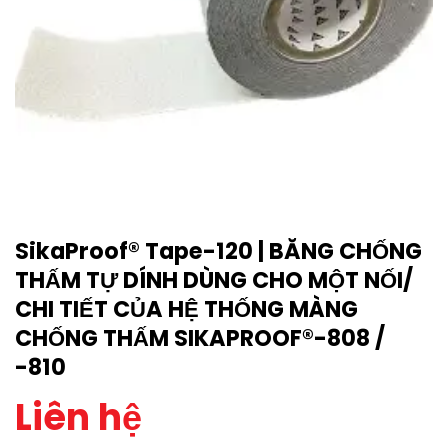
SikaProof® Tape-120 | BĂNG CHỐNG
THẤM TỰ DÍNH DÙNG CHO MỘT NỐI/
CHI TIẾT CỦA HỆ THỐNG MÀNG
CHỐNG THẤM SIKAPROOF®-808 /
-810
Liên hệ