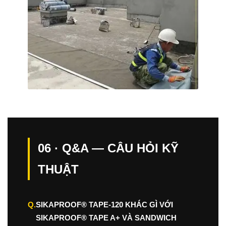
06 · Q&A — CÂU HỎI KỸ
THUẬT
Q.
SIKAPROOF® TAPE-120 KHÁC GÌ VỚI
SIKAPROOF® TAPE A+ VÀ SANDWICH