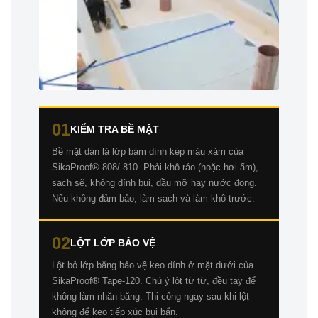
01
KIỂM TRA BỀ MẶT
Bề mặt dán là lớp bám dính kép màu xám của
SikaProof®-808/-810. Phải khô ráo (hoặc hơi ẩm),
sạch sẽ, không dính bụi, dầu mỡ hay nước đọng.
Nếu không đảm bảo, làm sạch và làm khô trước.
02
LỘT LỚP BẢO VỆ
Lột bỏ lớp băng bảo vệ keo dính ở mặt dưới của
SikaProof® Tape-120. Chú ý lột từ từ, đều tay để
không làm nhăn băng. Thi công ngay sau khi lột —
không để keo tiếp xúc bụi bẩn.