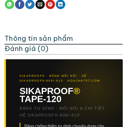
Thông tin sản phẩm
Đánh giá (0)
SIKAPROOF® · BĂNG MỐI NỐI · HỆ
SIKAPROOF®-808/-810 · HOACHATPT.COM
SIKAPROOF
®
TAPE-120
BĂNG TỰ DÍNH · MỐI NỐI & CHI TIẾT ·
HỆ SIKAPROOF®-808/-810
Băng chống thấm tự dính chuyên dụng cho