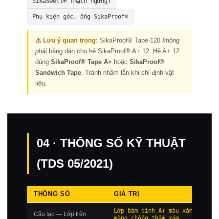
SikaSwell® (mạch ngừng)
Phụ kiện góc, ống SikaProof®
⚠️ Lưu ý quan trọng:
SikaProof® Tape-120
không
phải
băng dán cho hệ SikaProof® A+ 12. Hệ A+ 12
dùng
SikaProof® Tape A+
hoặc
SikaProof®
Sandwich Tape
. Tránh nhầm lẫn khi chỉ định vật
liệu.
04 · THÔNG SỐ KỸ THUẬT
(TDS 05/2021)
THÔNG SỐ
GIÁ TRỊ
Lớp bám dính A+ màu xám trên l
Cấu tạo — Lớp trên
màng chống thấm xám