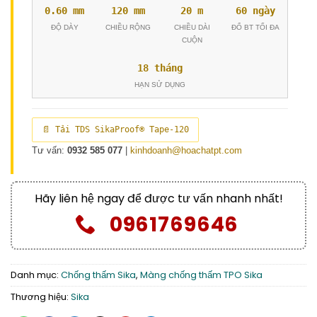
0.60 mm
120 mm
20 m
60 ngày
ĐỘ DÀY
CHIỀU RỘNG
CHIỀU DÀI
ĐỔ BT TỐI ĐA
CUỘN
18 tháng
HẠN SỬ DỤNG
📄 Tải TDS SikaProof® Tape-120
Tư vấn:
0932 585 077
|
kinhdoanh@hoachatpt.com
Hãy liên hệ ngay để được tư vấn nhanh nhất!
0961769646
Danh mục:
Chống thấm Sika
,
Màng chống thấm TPO Sika
Thương hiệu:
Sika