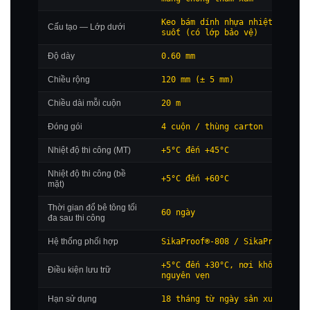
Keo bám dính nhựa nhiệt dẻo tr
Cấu tạo — Lớp dưới
suốt (có lớp bảo vệ)
Độ dày
0.60 mm
Chiều rộng
120 mm (± 5 mm)
Chiều dài mỗi cuộn
20 m
Đóng gói
4 cuộn / thùng carton
Nhiệt độ thi công (MT)
+5°C đến +45°C
Nhiệt độ thi công (bề
+5°C đến +60°C
mặt)
Thời gian đổ bê tông tối
60 ngày
đa sau thi công
Hệ thống phối hợp
SikaProof®-808 / SikaProof®-81
+5°C đến +30°C, nơi khô, bao b
Điều kiện lưu trữ
nguyên vẹn
Hạn sử dụng
18 tháng từ ngày sản xuất