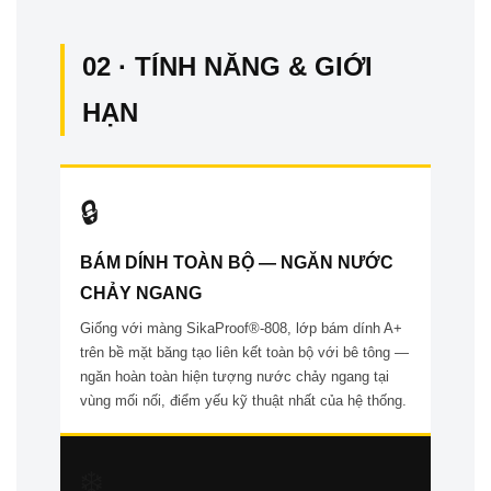
02 · TÍNH NĂNG & GIỚI
HẠN
🔒
BÁM DÍNH TOÀN BỘ — NGĂN NƯỚC
CHẢY NGANG
Giống với màng SikaProof®-808, lớp bám dính A+
trên bề mặt băng tạo liên kết toàn bộ với bê tông —
ngăn hoàn toàn hiện tượng nước chảy ngang tại
vùng mối nối, điểm yếu kỹ thuật nhất của hệ thống.
❄️