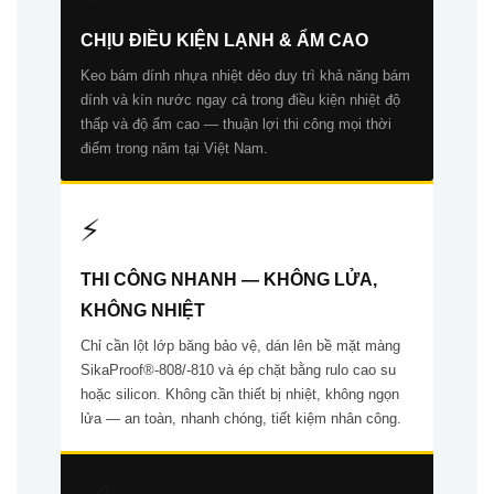
CHỊU ĐIỀU KIỆN LẠNH & ẨM CAO
Keo bám dính nhựa nhiệt dẻo duy trì khả năng bám
dính và kín nước ngay cả trong điều kiện nhiệt độ
thấp và độ ẩm cao — thuận lợi thi công mọi thời
điểm trong năm tại Việt Nam.
⚡
THI CÔNG NHANH — KHÔNG LỬA,
KHÔNG NHIỆT
Chỉ cần lột lớp băng bảo vệ, dán lên bề mặt màng
SikaProof®-808/-810 và ép chặt bằng rulo cao su
hoặc silicon. Không cần thiết bị nhiệt, không ngọn
lửa — an toàn, nhanh chóng, tiết kiệm nhân công.