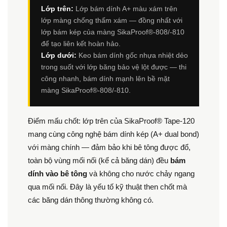
Lớp trên:
Lớp bám dính A+ màu xám trên
lớp màng chống thấm xám — đồng nhất với
lớp bám kép của màng SikaProof®-808/-810
để tạo liên kết hoàn hảo.
Lớp dưới:
Keo bám dính gốc nhựa nhiệt dẻo
trong suốt với lớp băng bảo vệ lột được — thi
công nhanh, bám dính mạnh lên bề mặt
màng SikaProof®-808/-810.
Điểm mấu chốt: lớp trên của SikaProof® Tape-120
mang cùng công nghệ bám dính kép (A+ dual bond)
với màng chính — đảm bảo khi bê tông được đổ,
toàn bộ vùng mối nối (kể cả băng dán) đều
bám
dính vào bê tông
và không cho nước chảy ngang
qua mối nối. Đây là yếu tố kỹ thuật then chốt mà
các băng dán thông thường không có.