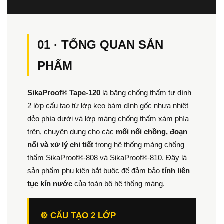
01 · TỔNG QUAN SẢN
PHẨM
SikaProof® Tape-120
là băng chống thấm tự dính
2 lớp cấu tạo từ lớp keo bám dính gốc nhựa nhiệt
dẻo phía dưới và lớp màng chống thấm xám phía
trên, chuyên dụng cho các
mối nối chồng, đoạn
nối và xử lý chi tiết
trong hệ thống màng chống
thấm SikaProof®-808 và SikaProof®-810. Đây là
sản phẩm phụ kiện bắt buộc để đảm bảo
tính liên
tục kín nước
của toàn bộ hệ thống màng.
⚙️ CẤU TẠO 2 LỚP