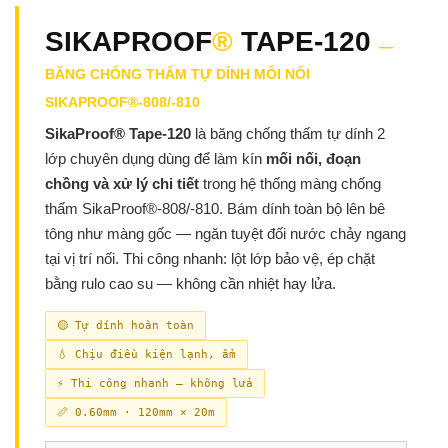
SIKAPROOF
®
TAPE-120
—
BĂNG CHỐNG THẤM TỰ DÍNH MỐI NỐI
SIKAPROOF®-808/-810
SikaProof® Tape-120
là băng chống thấm tự dính 2
lớp chuyên dụng dùng để làm kín
mối nối, đoạn
chồng và xử lý chi tiết
trong hệ thống màng chống
thấm SikaProof®-808/-810. Bám dính toàn bộ lên bê
tông như màng gốc — ngăn tuyệt đối nước chảy ngang
tại vị trí nối. Thi công nhanh: lột lớp bảo vệ, ép chặt
bằng rulo cao su — không cần nhiệt hay lửa.
🟡 Tự dính hoàn toàn
💧 Chịu điều kiện lạnh, ẩm
⚡ Thi công nhanh — không lửa
📏 0.60mm · 120mm × 20m