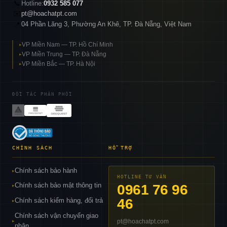
📞
Hotline:
0932 585 077
✉️
pt@hoachatpt.com
04 Phần Lăng 3, Phường An Khê, TP. Đà Nẵng, Việt Nam
📍
VP Miền Nam — TP. Hồ Chí Minh
▸
VP Miền Trung — TP. Đà Nẵng
▸
VP Miền Bắc — TP. Hà Nội
▸
ĐỐI TÁC PHÂN PHỐI
CHÍNH SÁCH
HỖ TRỢ
Chính sách bảo hành
▸
HOTLINE TƯ VẤN
Chính sách bảo mật thông tin
0961 76 96
▸
46
Chính sách kiểm hàng, đổi trả
▸
Chính sách vận chuyển giao
pt@hoachatpt.com
▸
nhận