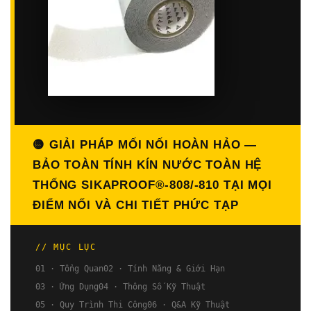
🟡 GIẢI PHÁP MỐI NỐI HOÀN HẢO —
BẢO TOÀN TÍNH KÍN NƯỚC TOÀN HỆ
THỐNG SIKAPROOF®-808/-810 TẠI MỌI
ĐIỂM NỐI VÀ CHI TIẾT PHỨC TẠP
// MỤC LỤC
01 · Tổng Quan
02 · Tính Năng & Giới Hạn
03 · Ứng Dụng
04 · Thông Số Kỹ Thuật
05 · Quy Trình Thi Công
06 · Q&A Kỹ Thuật