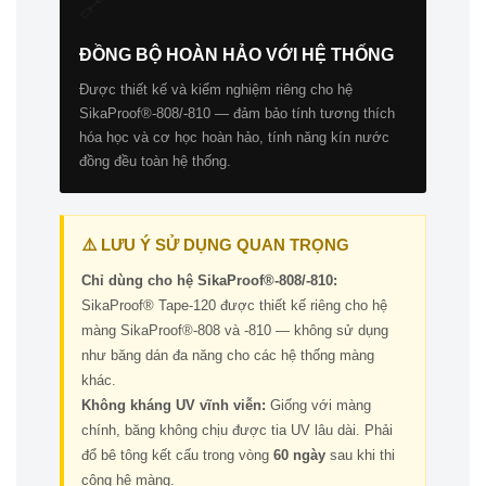
🔗
ĐỒNG BỘ HOÀN HẢO VỚI HỆ THỐNG
Được thiết kế và kiểm nghiệm riêng cho hệ
SikaProof®-808/-810 — đảm bảo tính tương thích
hóa học và cơ học hoàn hảo, tính năng kín nước
đồng đều toàn hệ thống.
⚠️ LƯU Ý SỬ DỤNG QUAN TRỌNG
Chỉ dùng cho hệ SikaProof®-808/-810:
SikaProof® Tape-120 được thiết kế riêng cho hệ
màng SikaProof®-808 và -810 — không sử dụng
như băng dán đa năng cho các hệ thống màng
khác.
Không kháng UV vĩnh viễn:
Giống với màng
chính, băng không chịu được tia UV lâu dài. Phải
đổ bê tông kết cấu trong vòng
60 ngày
sau khi thi
công hệ màng.