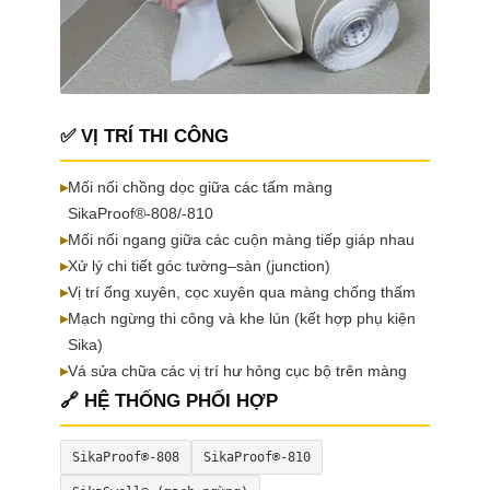
✅ VỊ TRÍ THI CÔNG
▸
Mối nối chồng dọc giữa các tấm màng
SikaProof®-808/-810
▸
Mối nối ngang giữa các cuộn màng tiếp giáp nhau
▸
Xử lý chi tiết góc tường–sàn (junction)
▸
Vị trí ống xuyên, cọc xuyên qua màng chống thấm
▸
Mạch ngừng thi công và khe lún (kết hợp phụ kiện
Sika)
▸
Vá sửa chữa các vị trí hư hỏng cục bộ trên màng
🔗 HỆ THỐNG PHỐI HỢP
SikaProof®-808
SikaProof®-810