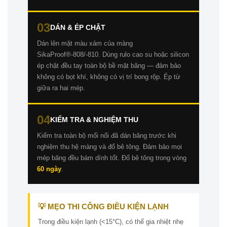
03
DÁN & ÉP CHẶT
Dán lên mặt màu xám của màng
SikaProof®-808/-810. Dùng rulo cao su hoặc silicon
ép chặt đều tay toàn bộ bề mặt băng — đảm bảo
không có bọt khí, không có vị trí bong rộp. Ép từ
giữa ra hai mép.
04
KIỂM TRA & NGHIỆM THU
Kiểm tra toàn bộ mối nối đã dán băng trước khi
nghiệm thu hệ màng và đổ bê tông. Đảm bảo mọi
mép băng đều bám dính tốt. Đổ bê tông trong vòng
60 ngày
.
💡 MẸO THI CÔNG ĐIỀU KIỆN LẠNH
Trong điều kiện lạnh (<15°C), có thể gia nhiệt nhẹ