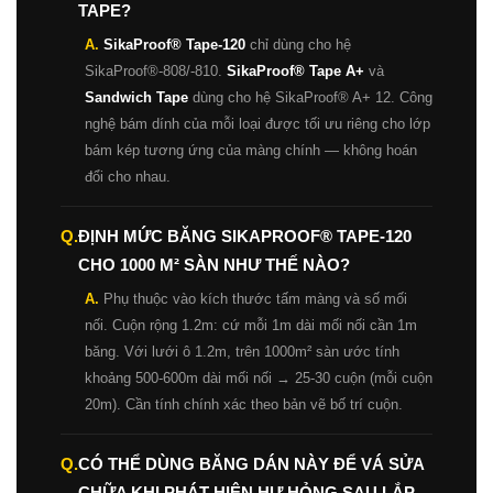
TAPE?
A.
SikaProof® Tape-120
chỉ dùng cho hệ
SikaProof®-808/-810.
SikaProof® Tape A+
và
Sandwich Tape
dùng cho hệ SikaProof® A+ 12. Công
nghệ bám dính của mỗi loại được tối ưu riêng cho lớp
bám kép tương ứng của màng chính — không hoán
đổi cho nhau.
Q.
ĐỊNH MỨC BĂNG SIKAPROOF® TAPE-120
CHO 1000 M² SÀN NHƯ THẾ NÀO?
A.
Phụ thuộc vào kích thước tấm màng và số mối
nối. Cuộn rộng 1.2m: cứ mỗi 1m dài mối nối cần 1m
băng. Với lưới ô 1.2m, trên 1000m² sàn ước tính
khoảng 500-600m dài mối nối → 25-30 cuộn (mỗi cuộn
20m). Cần tính chính xác theo bản vẽ bố trí cuộn.
Q.
CÓ THỂ DÙNG BĂNG DÁN NÀY ĐỂ VÁ SỬA
CHỮA KHI PHÁT HIỆN HƯ HỎNG SAU LẮP