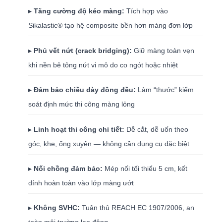
▸
Tăng cường độ kéo màng:
Tích hợp vào
Sikalastic® tạo hệ composite bền hơn màng đơn lớp
▸
Phủ vết nứt (crack bridging):
Giữ màng toàn vẹn
khi nền bê tông nứt vi mô do co ngót hoặc nhiệt
▸
Đảm bảo chiều dày đồng đều:
Làm “thước” kiểm
soát định mức thi công màng lỏng
▸
Linh hoạt thi công chi tiết:
Dễ cắt, dễ uốn theo
góc, khe, ống xuyên — không cần dụng cụ đặc biệt
▸
Nối chồng đảm bảo:
Mép nối tối thiểu 5 cm, kết
dính hoàn toàn vào lớp màng ướt
▸
Không SVHC:
Tuân thủ REACH EC 1907/2006, an