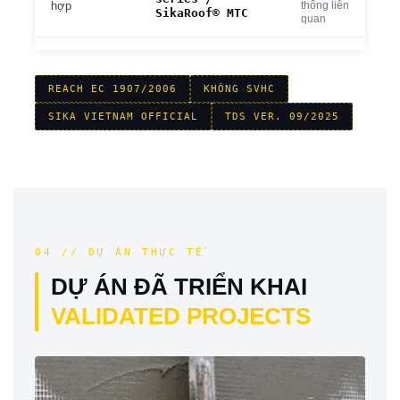
thống liên
hợp
SikaRoof® MTC
quan
REACH EC 1907/2006
KHÔNG SVHC
SIKA VIETNAM OFFICIAL
TDS VER. 09/2025
04 // DỰ ÁN THỰC TẾ
DỰ ÁN ĐÃ TRIỂN KHAI
VALIDATED PROJECTS