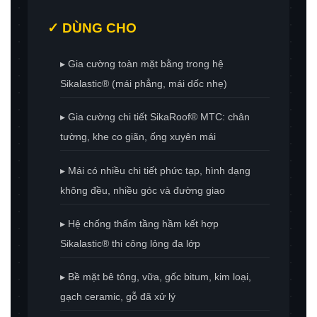
✓ DÙNG CHO
▸ Gia cường toàn mặt bằng trong hệ
Sikalastic® (mái phẳng, mái dốc nhẹ)
▸ Gia cường chi tiết SikaRoof® MTC: chân
tường, khe co giãn, ống xuyên mái
▸ Mái có nhiều chi tiết phức tạp, hình dạng
không đều, nhiều góc và đường giao
▸ Hệ chống thấm tầng hầm kết hợp
Sikalastic® thi công lỏng đa lớp
▸ Bề mặt bê tông, vữa, gốc bitum, kim loại,
gạch ceramic, gỗ đã xử lý