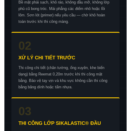
Bề mặt phải sạch, khô ráo, không dầu mỡ, không lớp
phủ cũ bong tróc. Mài phẳng các điểm nhô hoặc lồi
lõm. Sơn lót (primer) nếu yêu cầu — chờ khô hoàn
toàn trước khi thi công màng.
02
XỬ LÝ CHI TIẾT TRƯỚC
Thi công chi tiết (chân tường, ống xuyên, khe biến
dạng) bằng Reemat 0,20m trước khi thi công mặt
bằng. Bảo vệ tay vịn và khu vực không cần thi công
bằng băng dính hoặc tấm nhựa.
03
THI CÔNG LỚP SIKALASTIC® ĐẦU