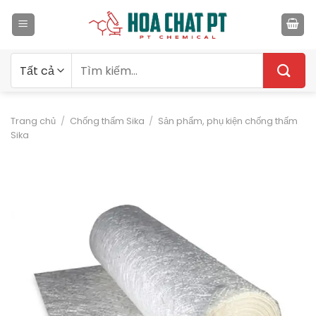
Bỏ
qua
nội
dung
Tìm
kiếm:
Trang chủ
/
Chống thấm Sika
/
Sản phẩm, phụ kiện chống thấm
Sika