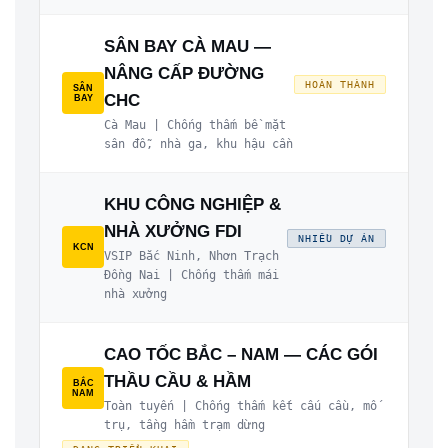
SÂN BAY CÀ MAU —
NÂNG CẤP ĐƯỜNG
HOÀN THÀNH
SÂN
CHC
BAY
Cà Mau | Chống thấm bề mặt
sân đỗ, nhà ga, khu hậu cần
KHU CÔNG NGHIỆP &
NHÀ XƯỞNG FDI
NHIỀU DỰ ÁN
KCN
VSIP Bắc Ninh, Nhơn Trạch
Đồng Nai | Chống thấm mái
nhà xưởng
CAO TỐC BẮC – NAM — CÁC GÓI
THẦU CẦU & HẦM
BẮC
NAM
Toàn tuyến | Chống thấm kết cấu cầu, mố
trụ, tầng hầm trạm dừng