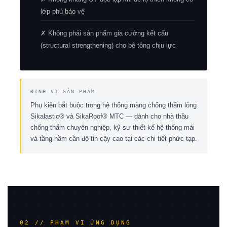
lớp phủ bảo vệ
✗ Không phải sản phẩm gia cường kết cấu
(structural strengthening) cho bê tông chịu lực
ĐỊNH VỊ SẢN PHẨM
Phụ kiện bắt buộc trong hệ thống màng chống thấm lỏng
Sikalastic® và SikaRoof® MTC — dành cho nhà thầu
chống thấm chuyên nghiệp, kỹ sư thiết kế hệ thống mái
và tầng hầm cần độ tin cậy cao tại các chi tiết phức tạp.
02 // PHẠM VI ỨNG DỤNG