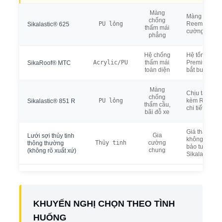
Màng
Màng chính 
chống
PU lỏng
Reemat Prem
Sikalastic® 625
thấm mái
cường
phẳng
Hệ chống
Hệ tổng thể
Acrylic/PU
thấm mái
Premium làm
SikaRoof® MTC
toàn diện
bắt buộc
Màng
Chịu tải giao
chống
PU lỏng
kèm Reemat 
Sikalastic® 851 R
thấm cầu,
chi tiết
bãi đỗ xe
Giá thấp — 
Gia
Lưới sợi thủy tinh
không đồng 
Thủy tinh
cường
thông thường
bảo tương th
chung
(không rõ xuất xứ)
Sikalastic®
KHUYẾN NGHỊ CHỌN THEO TÌNH
HUỐNG