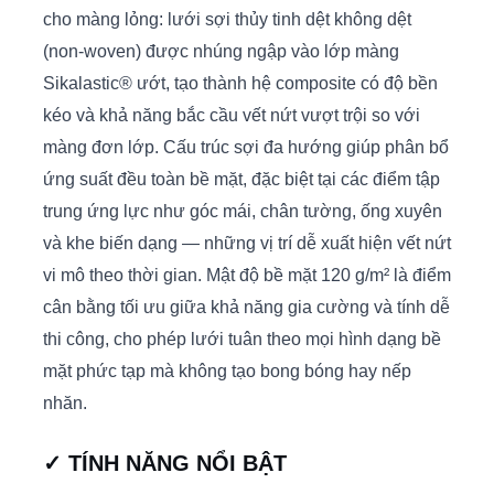
cho màng lỏng: lưới sợi thủy tinh dệt không dệt
(non-woven) được nhúng ngập vào lớp màng
Sikalastic® ướt, tạo thành hệ composite có độ bền
kéo và khả năng bắc cầu vết nứt vượt trội so với
màng đơn lớp. Cấu trúc sợi đa hướng giúp phân bổ
ứng suất đều toàn bề mặt, đặc biệt tại các điểm tập
trung ứng lực như góc mái, chân tường, ống xuyên
và khe biến dạng — những vị trí dễ xuất hiện vết nứt
vi mô theo thời gian. Mật độ bề mặt 120 g/m² là điểm
cân bằng tối ưu giữa khả năng gia cường và tính dễ
thi công, cho phép lưới tuân theo mọi hình dạng bề
mặt phức tạp mà không tạo bong bóng hay nếp
nhăn.
✓ TÍNH NĂNG NỔI BẬT