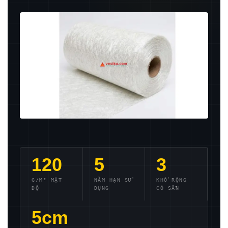
120
5
3
G/M² MẬT
NĂM HẠN SỬ
KHỔ RỘNG
ĐỘ
DỤNG
CÓ SẴN
5cm