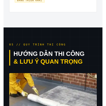
ĐANG TRIỂN KHAI
05 // QUY TRÌNH THI CÔNG
HƯỚNG DẪN THI CÔNG
& LƯU Ý QUAN TRỌNG