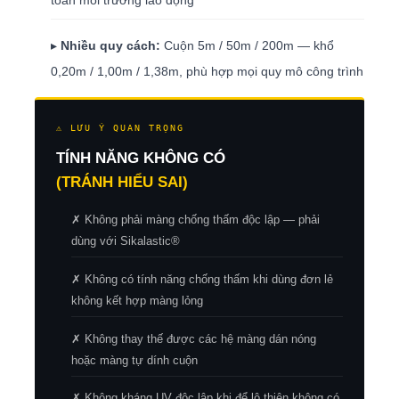
toàn môi trường lao động
▸
Nhiều quy cách:
Cuộn 5m / 50m / 200m — khổ
0,20m / 1,00m / 1,38m, phù hợp mọi quy mô công trình
⚠ LƯU Ý QUAN TRỌNG
TÍNH NĂNG KHÔNG CÓ
(TRÁNH HIỂU SAI)
✗ Không phải màng chống thấm độc lập — phải
dùng với Sikalastic®
✗ Không có tính năng chống thấm khi dùng đơn lẻ
không kết hợp màng lỏng
✗ Không thay thế được các hệ màng dán nóng
hoặc màng tự dính cuộn
✗ Không kháng UV độc lập khi để lộ thiên không có