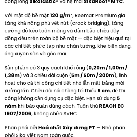
công lỏng
Sikalastic®
và hệ mái
SikaRoof® MTC
.
Với mật độ bề mặt
120 g/m²
, Reemat Premium gia
tăng khả năng phủ vết nứt (crack bridging), tăng
cường độ kéo toàn màng và đảm bảo chiều dày
đồng đều trên toàn bộ bề mặt — đặc biệt hiệu quả tại
các chi tiết phức tạp như chân tường, khe biến dạng,
ống xuyên sàn và góc mái.
Sản phẩm có 3 quy cách khổ rộng (
0,20m / 1,00m /
1,38m
) và 3 chiều dài cuộn (
5m / 50m / 200m
), linh
hoạt cho cả thi công chi tiết nhỏ lẫn mặt bằng mái
xưởng lớn. Chiều dài nối chồng tối thiểu
5 cm
, dễ thi
công không cần dụng cụ đặc biệt. Hạn sử dụng
5
năm
khi bảo quản đúng cách. Tuân thủ
REACH EC
1907/2006
, không chứa SVHC.
Phân phối bởi
Hoá chất Xây dựng PT
— Nhà phân
phối Sika Việt Nam toàn quốc.