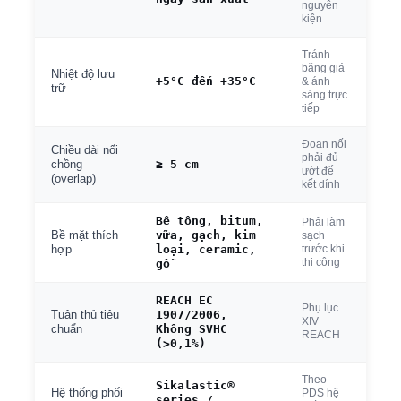
nguyên
kiện
Tránh
băng giá
Nhiệt độ lưu
+5°C đến +35°C
& ánh
trữ
sáng trực
tiếp
Đoạn nối
Chiều dài nối
phải đủ
≥ 5 cm
chồng
ướt để
(overlap)
kết dính
Bê tông, bitum,
Phải làm
vữa, gạch, kim
Bề mặt thích
sạch
loại, ceramic,
trước khi
hợp
thi công
gỗ
REACH EC
Phụ lục
1907/2006,
Tuân thủ tiêu
XIV
Không SVHC
chuẩn
REACH
(>0,1%)
Theo
Sikalastic®
Hệ thống phối
PDS hệ
series /