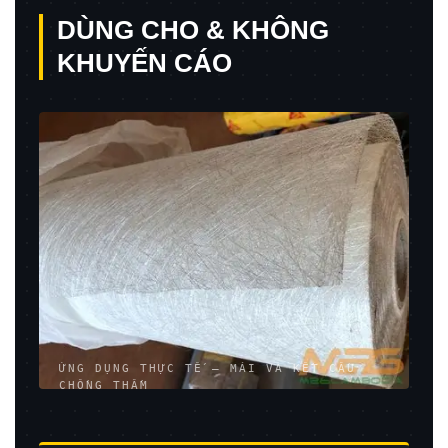
DÙNG CHO & KHÔNG
KHUYẾN CÁO
ỨNG DỤNG THỰC TẾ — MÁI VÀ KẾT CẤU
CHỐNG THẤM