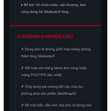
▸ Bể bơi, hồ chứa nước, sân thượng, ban
công dùng hệ Sikalastic® lỏng
✗ KHÔNG KHUYẾN CÁO
✗ Dùng đơn lẻ không phối hợp màng chống
thấm lỏng Sikalastic®
✗ Kết hợp với màng bitum khò nóng hoặc
màng PVC/TPO dán nhiệt
✗ Ứng dụng gia cường kết cấu chịu lực
(không phải sản phẩm SikaWrap®)
✗ Bề mặt bẩn, dầu mỡ, lớp phủ cũ bong tróc