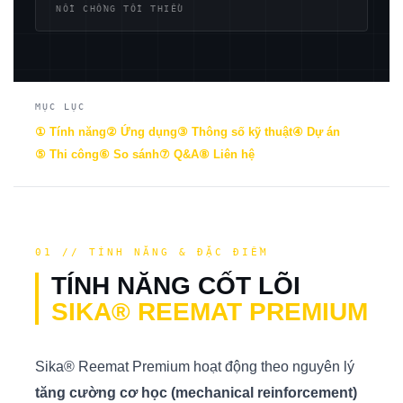
NỐI CHỒNG TỐI THIỂU
MỤC LỤC
① Tính năng
② Ứng dụng
③ Thông số kỹ thuật
④ Dự án
⑤ Thi công
⑥ So sánh
⑦ Q&A
⑧ Liên hệ
01 // TÍNH NĂNG & ĐẶC ĐIỂM
TÍNH NĂNG CỐT LÕI
SIKA® REEMAT PREMIUM
Sika® Reemat Premium hoạt động theo nguyên lý
tăng cường cơ học (mechanical reinforcement)