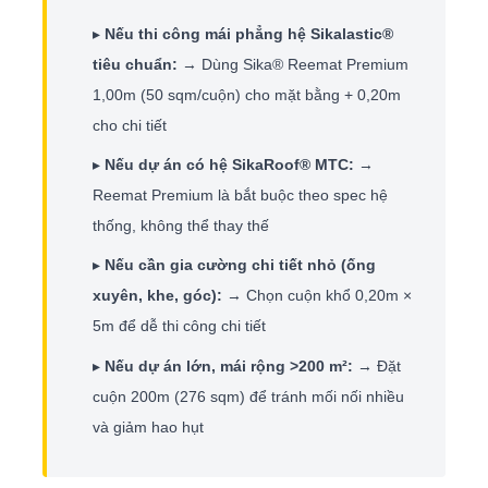
▸
Nếu thi công mái phẳng hệ Sikalastic®
tiêu chuẩn:
→ Dùng Sika® Reemat Premium
1,00m (50 sqm/cuộn) cho mặt bằng + 0,20m
cho chi tiết
▸
Nếu dự án có hệ SikaRoof® MTC:
→
Reemat Premium là bắt buộc theo spec hệ
thống, không thể thay thế
▸
Nếu cần gia cường chi tiết nhỏ (ống
xuyên, khe, góc):
→ Chọn cuộn khổ 0,20m ×
5m để dễ thi công chi tiết
▸
Nếu dự án lớn, mái rộng >200 m²:
→ Đặt
cuộn 200m (276 sqm) để tránh mối nối nhiều
và giảm hao hụt