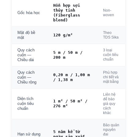
Hỗn hợp sợi
thủy tinh
Non-
Gốc hóa học
(Fiberglass
woven
blend)
Mật độ bề
Theo
120 g/m²
TDS Sika
mặt
Quy cách
3 loại
5 m / 50 m /
cuộn tiêu
cuộn —
200 m
chuẩn
Chiều dài
Quy cách
Phù hợp
0,20 m / 1,00 m
chi tiết và
cuộn —
/ 1,38 m
mặt bằng
Chiều rộng
Liên hệ
Diện tích
để báo
1 m² / 50 m² /
cuộn tiêu
giá quy
276 m²
cách
chuẩn
khác
Bảo quản
nguyên
5 năm kể từ
Hạn sử dụng
đai
ngày sản xuất