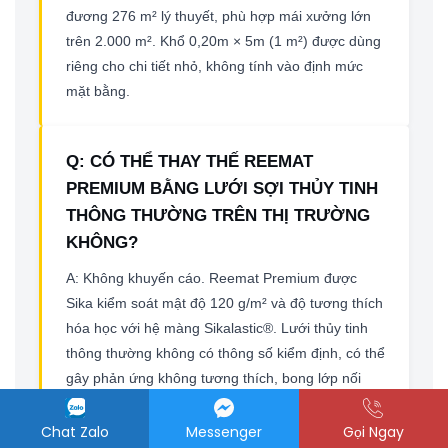
đương 276 m² lý thuyết, phù hợp mái xưởng lớn
trên 2.000 m². Khổ 0,20m × 5m (1 m²) được dùng
riêng cho chi tiết nhỏ, không tính vào định mức
mặt bằng.
Q: CÓ THỂ THAY THẾ REEMAT
PREMIUM BẰNG LƯỚI SỢI THỦY TINH
THÔNG THƯỜNG TRÊN THỊ TRƯỜNG
KHÔNG?
A: Không khuyến cáo. Reemat Premium được
Sika kiểm soát mật độ 120 g/m² và độ tương thích
hóa học với hệ màng Sikalastic®. Lưới thủy tinh
thông thường không có thông số kiểm định, có thể
gây phản ứng không tương thích, bong lớp nối
hoặc không đạt yêu cầu bảo hành hệ thống. Trên
các hạng mục công trình quan trọng (sân bay, cao
Chat Zalo
Messenger
Gọi Ngay