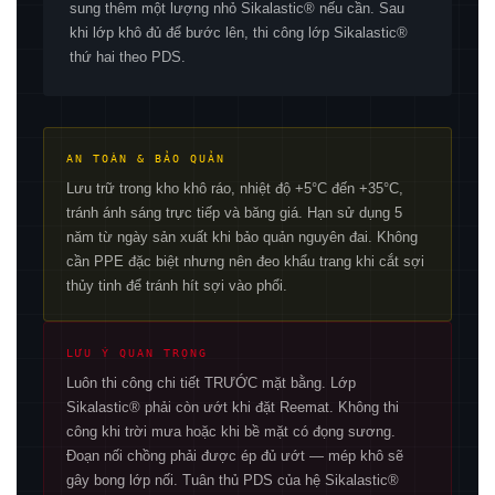
sung thêm một lượng nhỏ Sikalastic® nếu cần. Sau
khi lớp khô đủ để bước lên, thi công lớp Sikalastic®
thứ hai theo PDS.
AN TOÀN & BẢO QUẢN
Lưu trữ trong kho khô ráo, nhiệt độ +5°C đến +35°C,
tránh ánh sáng trực tiếp và băng giá. Hạn sử dụng 5
năm từ ngày sản xuất khi bảo quản nguyên đai. Không
cần PPE đặc biệt nhưng nên đeo khẩu trang khi cắt sợi
thủy tinh để tránh hít sợi vào phổi.
LƯU Ý QUAN TRỌNG
Luôn thi công chi tiết TRƯỚC mặt bằng. Lớp
Sikalastic® phải còn ướt khi đặt Reemat. Không thi
công khi trời mưa hoặc khi bề mặt có đọng sương.
Đoạn nối chồng phải được ép đủ ướt — mép khô sẽ
gây bong lớp nối. Tuân thủ PDS của hệ Sikalastic®