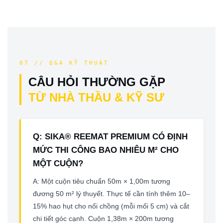
07 // Q&A KỸ THUẬT
CÂU HỎI THƯỜNG GẶP
TỪ NHÀ THẦU & KỸ SƯ
Q: SIKA® REEMAT PREMIUM CÓ ĐỊNH
MỨC THI CÔNG BAO NHIÊU M² CHO
MỘT CUỘN?
A: Một cuộn tiêu chuẩn 50m × 1,00m tương
đương 50 m² lý thuyết. Thực tế cần tính thêm 10–
15% hao hụt cho nối chồng (mỗi mối 5 cm) và cắt
chi tiết góc cạnh. Cuộn 1,38m × 200m tương