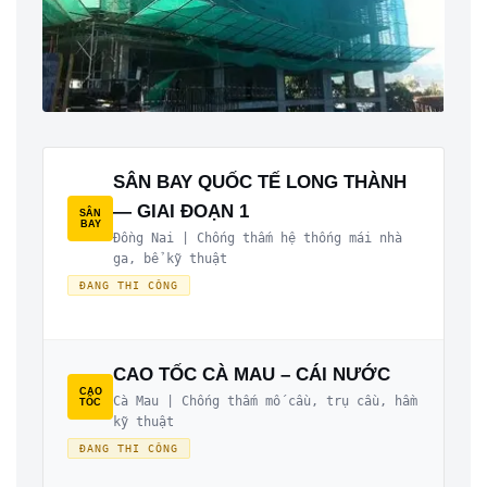
SÂN BAY QUỐC TẾ LONG THÀNH
— GIAI ĐOẠN 1
SÂN
BAY
Đồng Nai | Chống thấm hệ thống mái nhà
ga, bể kỹ thuật
ĐANG THI CÔNG
CAO TỐC CÀ MAU – CÁI NƯỚC
CAO
Cà Mau | Chống thấm mố cầu, trụ cầu, hầm
TỐC
kỹ thuật
ĐANG THI CÔNG