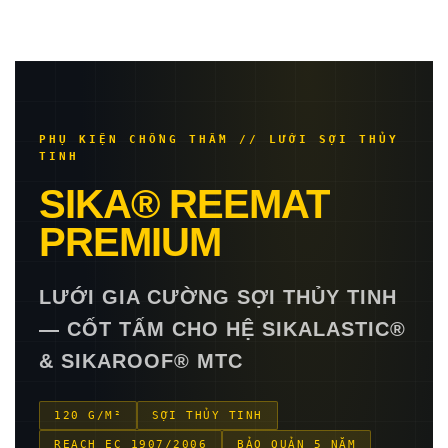
PHỤ KIỆN CHỐNG THẤM // LƯỚI SỢI THỦY
TINH
SIKA® REEMAT
PREMIUM
LƯỚI GIA CƯỜNG SỢI THỦY TINH
— CỐT TẤM CHO HỆ SIKALASTIC®
& SIKAROOF® MTC
120 G/M²
SỢI THỦY TINH
REACH EC 1907/2006
BẢO QUẢN 5 NĂM