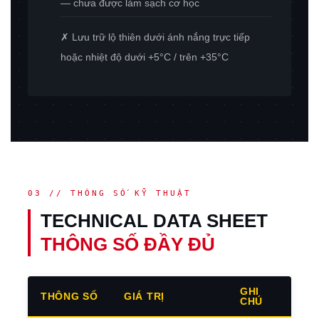
— chưa được làm sạch cơ học
✗ Lưu trữ lộ thiên dưới ánh nắng trực tiếp
hoặc nhiệt độ dưới +5°C / trên +35°C
03 // THÔNG SỐ KỸ THUẬT
TECHNICAL DATA SHEET
THÔNG SỐ ĐẦY ĐỦ
GHI
THÔNG SỐ
GIÁ TRỊ
CHÚ